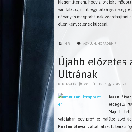
Megemlíteném, hogy a projekt mögött a
van kilátás, mint egy látványos vagy é
néhányan megpróbálnak végrehajtani egy
ellen kénytelenek küzdeni.
HÍR
ASYLUM
,
HORRORHÍR
Újabb előzetes 
Ultrának
PUBLIKÁLTA
2015. JÚLIUS 20.
KOIMBRA
Jesse Eise
éldegélő fü
Majd hirtele
valójában egy profi és halálos alvó ü
Kristen Stewart
által játszott barátnő