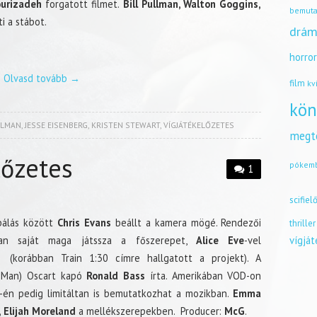
urizadeh
forgatott filmet.
Bill Pullman, Walton Goggins,
bemuta
i a stábot.
drám
horro
Olvasd tovább
→
film
kv
kön
LLMAN
,
JESSE EISENBERG
,
KRISTEN STEWART
,
VÍGJÁTÉKELŐZETES
megt
lőzetes
pókem
1
scifiel
bálás között
Chris Evans
beállt a kamera mögé. Rendezői
thriller
ban saját maga játssza a főszerepet,
Alice Eve
-vel
vígjá
(korábban Train 1:30 címre hallgatott a projekt). A
n Man) Oscart kapó
Ronald Bass
írta. Amerikában VOD-on
-én pedig limitáltan is bemutatkozhat a mozikban.
Emma
, Elijah Moreland
a mellékszerepekben. Producer:
McG
.