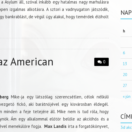
 Asylum áll, szóval inkább egy hatalmas nagy marhulásra
ppen izgalmas alkotásra. A sztori a vadnyugaton játszódik,
NAP
 bankrablást, de végül úgy alakul, hogy temérdek élőholt
h
6
az American
0
13
20
27
nberg
Mike-ja egy látszólag szerencsétlen, célok nélküli
« jún
vezgető fickó, aki barátnőjével egy kisvárosban éldegél.
n minden a feje tetejére áll. Mike nem is tud róla, hogy
CÍM
gynök. Ám egy alkalommal előtör belőle az akcióhős és a
jével menekülőre fogja.
Max Landis
írta a forgatókönyvet,
3d
akc