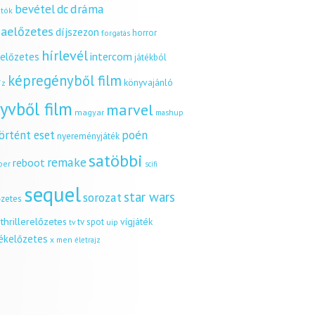
dráma
bevétel
dc
tók
aelőzetes
díjszezon
horror
forgatás
hírlevél
intercom
relőzetes
játékból
képregényből film
könyvajánló
íz
yvből film
marvel
magyar
mashup
örtént eset
poén
nyereményjáték
satöbbi
remake
reboot
ber
scifi
sequel
star wars
sorozat
őzetes
thrillerelőzetes
vígjáték
tv spot
uip
tv
tékelőzetes
x men
életrajz