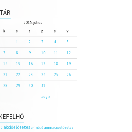
TÁR
2015. július
k
s
c
p
s
v
1
2
3
4
5
7
8
9
10
11
12
14
15
16
17
18
19
21
22
23
24
25
26
28
29
30
31
aug »
KEFELHŐ
akcióelőzetes
ió
animációelőzetes
animáció