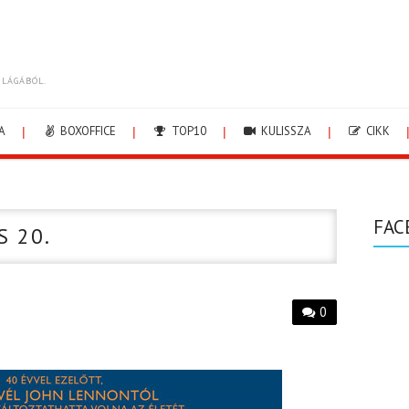
ILÁGÁBÓL.
A
BOXOFFICE
TOP10
KULISSZA
CIKK
FAC
S 20.
0