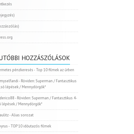
ntkezés
ejegyzés)
ozzászólás)
ess.org
UTÓBBI HOZZÁSZÓLÁSOK
ernetes pénzkeresés
-
Top 10 filmek az űrben
myselfandi
-
Röviden: Superman / Fantasztikus
Első lépések / Mennydörgők*
ederico88
-
Röviden: Superman / Fantasztikus 4-
ső lépések / Mennydörgők*
aulitz
-
Alias sorozat
pyrus
-
TOP 10 időutazós filmek