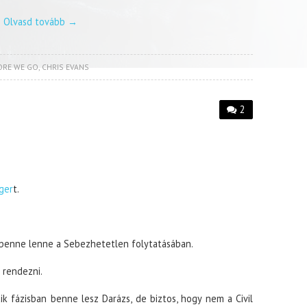
Olvasd tovább
→
ORE WE GO
,
CHRIS EVANS
2
ger
t.
 benne lenne a Sebezhetetlen folytatásában.
 rendezni.
k fázisban benne lesz Darázs, de biztos, hogy nem a Civil