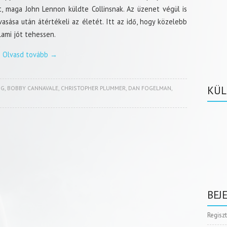
t, maga John Lennon küldte Collinsnak. Az üzenet végül is
vasása után átértékeli az életét. Itt az idő, hogy közelebb
alami jót tehessen.
Olvasd tovább
→
KÜL
NG
,
BOBBY CANNAVALE
,
CHRISTOPHER PLUMMER
,
DAN FOGELMAN
,
BEJ
Regisz