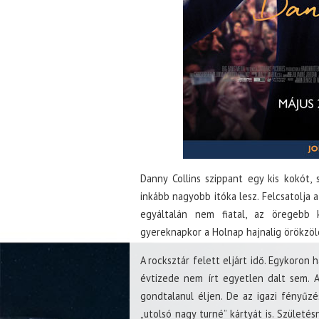
Danny Collins szippant egy kis kokót, s
inkább nagyobb itóka lesz. Felcsatolja 
egyáltalán nem fiatal, az öregebb 
gyereknapkor a Holnap hajnalig örökzöl
A rocksztár felett eljárt idő. Egykoron 
évtizede nem írt egyetlen dalt sem. 
gondtalanul éljen. De az igazi fényű
„utolsó nagy turné” kártyát is. Születé