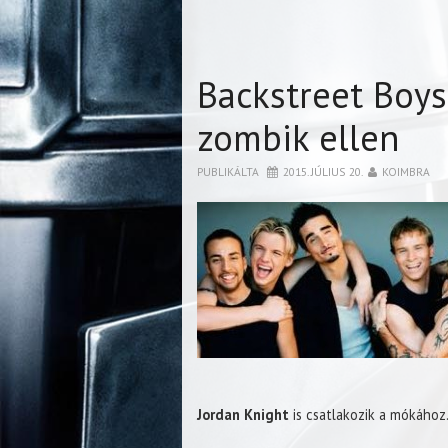
Backstreet Boys
zombik ellen
PUBLIKÁLTA
2015. JÚLIUS 20.
KOIMBRA
Jordan Knight
is csatlakozik a mókához