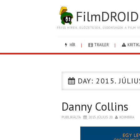
FilmDROID
FRISS HÍREK, ELŐZETESEK, ÚJDONSÁGOK A FILM V
HÍR
TRAILER
KRITIK
DAY:
2015. JÚLIU
Danny Collins
PUBLIKÁLTA
2015. JÚLIUS 20.
KOIMBRA