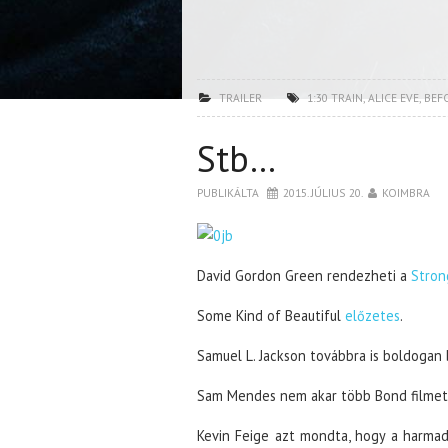
TRAILER
1:30 TRAIN
,
ALICE EVE
,
BEF
Stb…
PUBLIKÁLTA
2015. JÚLIUS 20.
KOIMBRA
David Gordon Green rendezheti a
Stron
Some Kind of Beautiful
előzetes
.
Samuel L. Jackson továbbra is boldogan
Sam Mendes nem akar több Bond filmet
Kevin Feige azt mondta, hogy a harmadi