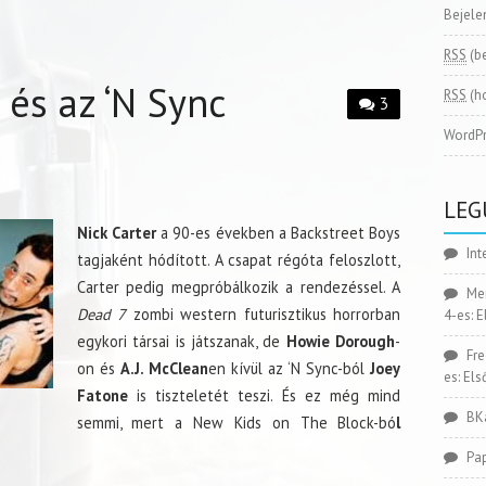
Bejele
RSS
(b
 és az ‘N Sync
RSS
(h
3
WordPr
LEG
Nick Carter
a 90-es években a Backstreet Boys
Int
tagjaként hódított. A csapat régóta feloszlott,
Carter pedig megpróbálkozik a rendezéssel. A
Me
Dead 7
zombi western futurisztikus horrorban
4-es: 
egykori társai is játszanak, de
Howie Dorough
-
Fr
on és
A.J. McClean
en kívül az ‘N Sync-ból
Joey
es: El
Fatone
is tiszteletét teszi. És ez még mind
BK
semmi, mert a New Kids on The Block-bó
l
.
Pa