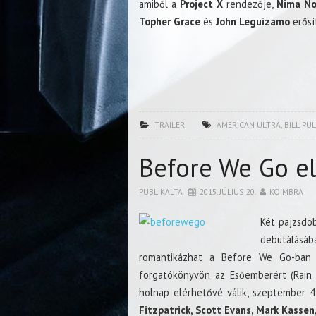
amiből a
Project X
rendezője,
Nima No
Topher Grace
és
John Leguizamo
erősít
TRAILER
AMERICAN ULTRA
,
BILL PU
Before We Go e
PUBLIKÁLTA
2015. JÚLIUS 20.
KOIMBRA
Két pajzsdo
debütálásá
romantikázhat a Before We Go-ban 
forgatókönyvön az Esőemberért (Rai
holnap elérhetővé válik, szeptember 4
Fitzpatrick, Scott Evans, Mark Kassen