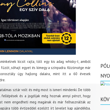
minkelnek kicsit rajta, tölt egy kis adag whisky-t, amiből
PÓL
a fűzőt, sóhajt egyet és kimegy a színpadra. Közönsége már
korosztály úgy hajlong dalaira, mint itt a 60 évesek
NYO
dre.
hatalmas sztár volt és még most is ismeri mindenki. De több
A fellépések és a jogdíjak még hoznak annyi pénzt, hogy
KÖV
zést nem engedheti meg magának és már felhasználták az
snapjára több évtizeddel ezelőtt írt levelet kap ajándékba.