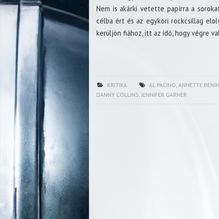
Nem is akárki vetette papírra a soroka
célba ért és az egykori rockcsillag elol
kerüljön fiához, itt az idő, hogy végre v
KRITIKA
AL PACINO
,
ANNETTE BENI
DANNY COLLINS
,
JENNIFER GARNER