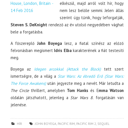
elkészül, majd arról volt hír, hogy
nem lesz belőle semmi. Jelen állás
szerint úgy tűnik, hogy leforgatják,
Steven S. DeKnight
rendező az év utolsó negyedében vághat
bele a forgatásba.
A főszereplő
John Boyega
lesz, a fiatal színész az előző
felvonásban megismert
Idris Elba
karakterének a fiát testesíti
meg.
Boyega az
Idegen arcokkal (Attack the Block)
tett szert
ismertségre, de a világ a
Star Wars: Az ébredő Erő (Star Wars:
The Force Awakens)
után jegyezte meg a nevét. Már letudta a
The Circle
thrillert, amelyben
Tom Hanks
és E
mma Watson
oldalán játszhatott, jelenleg a
Star Wars 8.
forgatásán van
jelenése.
HÍR
JOHN BOYEGA
,
PACIFIC RIM
,
PACIFIC RIM 2
,
SEQUEL