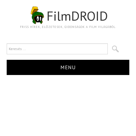
FilmDROID
FRISS HÍREK, ELŐZETESEK, ÚJDONSÁGOK A FILM VILÁGÁBÓL.
MENU
HÍR
TRAILER
KRITIKA
BOXOFFICE