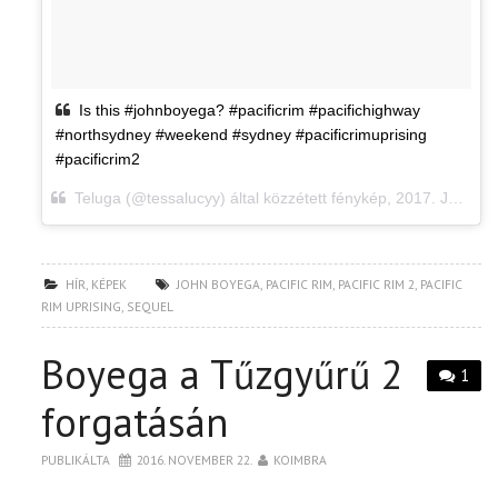
Is this #johnboyega? #pacificrim #pacifichighway
#northsydney #weekend #sydney #pacificrimuprising
#pacificrim2
Teluga (@tessalucyy) által közzétett fénykép,
2017. Jan 6., 17:12 PST
HÍR
,
KÉPEK
JOHN BOYEGA
,
PACIFIC RIM
,
PACIFIC RIM 2
,
PACIFIC
RIM UPRISING
,
SEQUEL
Boyega a Tűzgyűrű 2
1
forgatásán
PUBLIKÁLTA
2016. NOVEMBER 22.
KOIMBRA