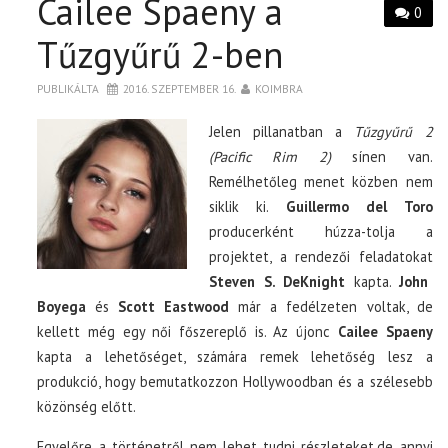
Cailee Spaeny a
0
Tűzgyűrű 2-ben
PUBLIKÁLTA
2016. SZEPTEMBER 16.
KOIMBRA
Jelen pillanatban a
Tűzgyűrű 2
(Pacific Rim 2)
sínen van.
Remélhetőleg menet közben nem
siklik ki.
Guillermo del Toro
producerként húzza-tolja a
projektet, a rendezői feladatokat
Steven S. DeKnight
kapta.
John
Boyega
és
Scott Eastwood
már a fedélzeten voltak, de
kellett még egy női főszereplő is. Az újonc
Cailee Spaeny
kapta a lehetőséget, számára remek lehetőség lesz a
produkció, hogy bemutatkozzon Hollywoodban és a szélesebb
közönség előtt.
Egyelőre a történetről nem lehet tudni részleteket,de annyi