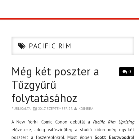
TOP10
KULISSZA
PACIFIC RIM
CIKK
Még két poszter a
PÓLÓ RENDELÉS
0
Tűzgyűrű
folytatásához
PUBLIKÁLTA
2017. SZEPTEMBER 27.
KOIMBRA
A New York-i Comic Conon debütál a
Pacific Rim Uprising
előzetese, addig valószínűleg a stúdió kidob még egy-két
posztert a főszereplőkről. Most éppen
Scott Eastwood
ról