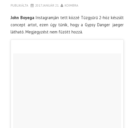
PUBLIKÁLTA
2017. JANUÁR 21.
KOIMBRA
John Boyega
Instagramján tett közzé Tűzgyűrű 2-höz készült
concept artot, ezen úgy tűnik, hogy a Gypsy Danger jaeger
látható. Megjegyzést nem fűzött hozzá.