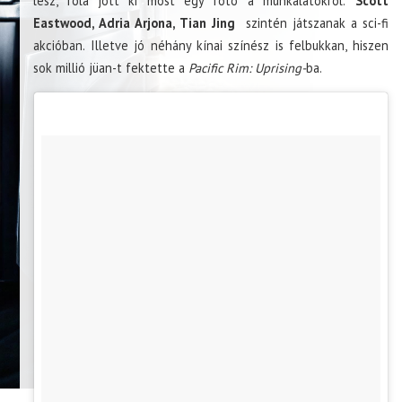
lesz, róla jött ki most egy fotó a munkálatokról.
Scott
Eastwood, Adria Arjona, Tian Jing
szintén játszanak a sci-fi
akcióban. Illetve jó néhány kínai színész is felbukkan, hiszen
sok millió jüan-t fektette a
Pacific Rim: Uprising-
ba.