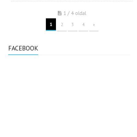
1 / 4 oldal
1
2
3
4
»
FACEBOOK