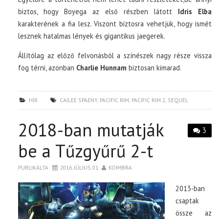
biztos, hogy Boyega az első részben látott
Idris Elba
karakterének a fia lesz. Viszont biztosra vehetjük, hogy ismét
lesznek hatalmas lények és gigantikus jaegerek.
Állítólag az előző felvonásból a színészek nagy része vissza
fog térni, azonban
Charlie Hunnam
biztosan kimarad.
HÍR
CAILEE SPAENY
,
PACIFIC RIM
,
PACIFIC RIM 2
,
SEQUEL
2018-ban mutatják
3
be a Tűzgyűrű 2-t
PUBLIKÁLTA
2016. JÚLIUS 01.
KOIMBRA
2013-ban
csaptak
össze az