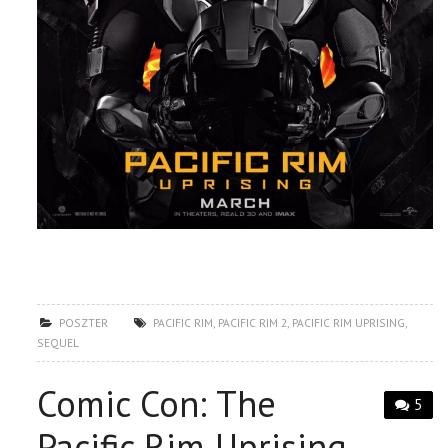
POSZTER
PACIFIC RIM
,
PACIFIC RIM 2
,
PACIFIC RIM UPRISING
,
SEQUEL
Comic Con: The
5
Pacific Rim Uprising