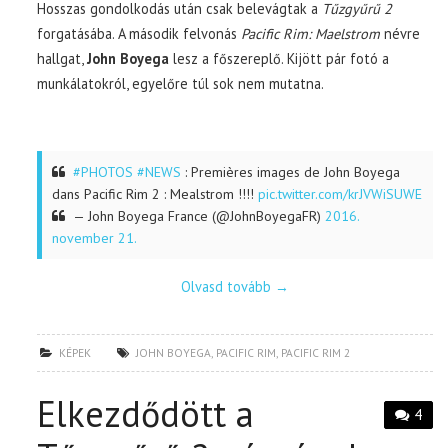
Hosszas gondolkodás után csak belevágtak a
Tűzgyűrű 2
forgatásába. A második felvonás
Pacific Rim: Maelstrom
névre
hallgat,
John Boyega
lesz a főszereplő. Kijött pár fotó a
munkálatokról, egyelőre túl sok nem mutatna.
#PHOTOS
#NEWS
: Premières images de John Boyega
dans Pacific Rim 2 : Mealstrom !!!!
pic.twitter.com/krJVWiSUWE
— John Boyega France (@JohnBoyegaFR)
2016.
november 21.
Olvasd tovább
→
KÉPEK
JOHN BOYEGA
,
PACIFIC RIM
,
PACIFIC RIM 2
Elkezdődött a
4