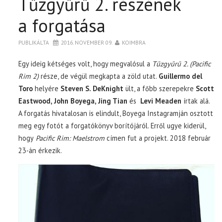
Tűzgyűrű 2. részének
a forgatása
PUBLIKÁLTA
2016. NOVEMBER 09.
KOIMBRA
Egy ideig kétséges volt, hogy megvalósul a
Tűzgyűrű 2. (Pacific
Rim 2)
része, de végül megkapta a zöld utat.
Guillermo del
Toro
helyére
Steven S. DeKnight
ült, a főbb szerepekre
Scott
Eastwood, John Boyega, Jing Tian
és
Levi Meaden
írtak alá.
A forgatás hivatalosan is elindult, Boyega Instagramján osztott
meg egy fotót a forgatókönyv borítójáról. Erről ugye kiderül,
hogy
Pacific Rim: Maelstrom
címen fut a projekt. 2018 február
23-án érkezik.