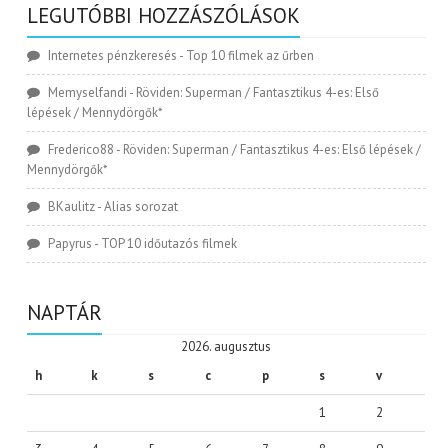
LEGUTÓBBI HOZZÁSZÓLÁSOK
Internetes pénzkeresés
-
Top 10 filmek az űrben
Memyselfandi
-
Röviden: Superman / Fantasztikus 4-es: Első
lépések / Mennydörgők*
Frederico88
-
Röviden: Superman / Fantasztikus 4-es: Első lépések /
Mennydörgők*
BKaulitz
-
Alias sorozat
Papyrus
-
TOP 10 időutazós filmek
NAPTÁR
2026. augusztus
h
k
s
c
p
s
v
1
2