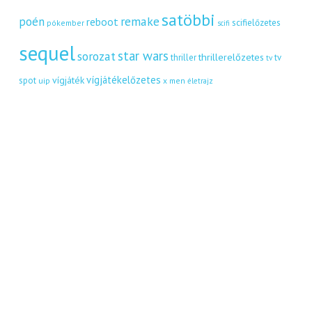
satöbbi
remake
poén
reboot
scifielőzetes
pókember
scifi
sequel
star wars
sorozat
thrillerelőzetes
thriller
tv
tv
vígjátékelőzetes
vígjáték
spot
uip
x men
életrajz