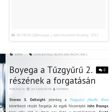
BOYEGA (@jboyega_) által közzétett fénykép
,
2017. Jan 20., 04:01 PST
KÉPEK
JOHN BOYEGA
,
PACIFIC RIM
,
PACIFIC RIM 2
Boyega a Tűzgyűrű 2.
0
részének a forgatásán
PUBLIKÁLTA
2017. JANUÁR 08.
KOIMBRA
Steven S. DeKnight
jelenleg a
Tűzgyűrű (Pacific Rim)
következő részét forgatja. Az egyik főszereplő
John Boyega