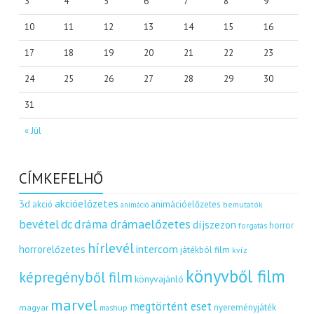
3
4
5
6
7
8
9
10
11
12
13
14
15
16
17
18
19
20
21
22
23
24
25
26
27
28
29
30
31
« Júl
CÍMKEFELHŐ
akcióelőzetes
3d
akció
animációelőzetes
bemutatók
animáció
dráma
drámaelőzetes
bevétel
dc
díjszezon
horror
forgatás
hírlevél
intercom
horrorelőzetes
játékból film
kvíz
könyvből film
képregényből film
könyvajánló
marvel
megtörtént eset
nyereményjáték
magyar
mashup