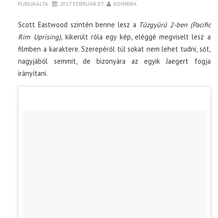
PUBLIKÁLTA
2017. FEBRUÁR 07.
KOIMBRA
Scott Eastwood szintén benne lesz a
Tűzgyűrű 2-ben (Pacific
Rim Uprising),
kikerült róla egy kép, eléggé megviselt lesz a
filmben a karaktere. Szerepéről túl sokat nem lehet tudni, sőt,
nagyjából semmit, de bizonyára az egyik Jaegert fogja
irányítani.