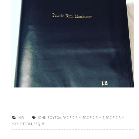
HÍR
JOHN BOYEGA
,
PACIFIC RIM
,
PACIFIC RIM 2
,
PACIFIC RIM
MAELSTROM
,
SEQUEL