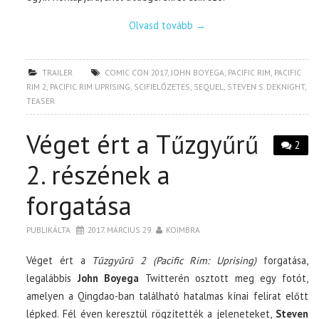
Olvasd tovább
→
TRAILER
COMIC CON 2017
,
JOHN BOYEGA
,
PACIFIC RIM
,
PACIFIC
RIM 2
,
PACIFIC RIM UPRISING
,
SCIFIELŐZETES
,
SEQUEL
,
STEVEN S. DEKNIGHT
,
TEASER
Véget ért a Tűzgyűrű
2
2. részének a
forgatása
PUBLIKÁLTA
2017. MÁRCIUS 29.
KOIMBRA
Véget ért a
Tűzgyűrű 2 (Pacific Rim: Uprising)
forgatása,
legalábbis
John Boyega
Twitterén osztott meg egy fotót,
amelyen a Qingdao-ban található hatalmas kínai felirat előtt
lépked. Fél éven keresztül rögzítették a jeleneteket,
Steven