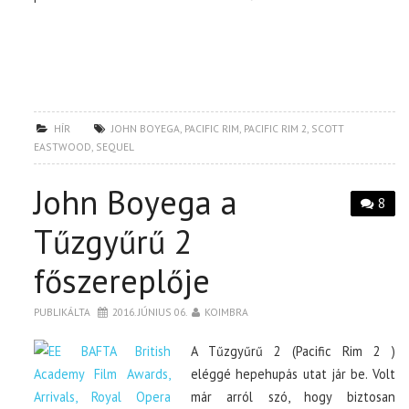
HÍR
JOHN BOYEGA
,
PACIFIC RIM
,
PACIFIC RIM 2
,
SCOTT
EASTWOOD
,
SEQUEL
John Boyega a
8
Tűzgyűrű 2
főszereplője
PUBLIKÁLTA
2016. JÚNIUS 06.
KOIMBRA
A Tűzgyűrű 2 (Pacific Rim 2 )
eléggé hepehupás utat jár be. Volt
már arról szó, hogy biztosan