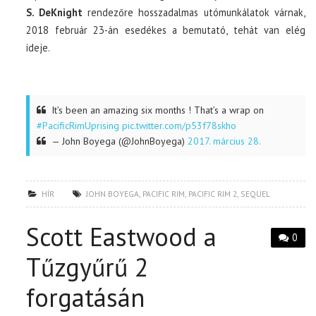
S. DeKnight
rendezőre hosszadalmas utómunkálatok várnak,
2018 február 23-án esedékes a bemutató, tehát van elég
ideje.
It’s been an amazing six months ! That’s a wrap on
#PacificRimUprising
pic.twitter.com/p53f78skho
— John Boyega (@JohnBoyega)
2017. március 28.
HÍR
JOHN BOYEGA
,
PACIFIC RIM
,
PACIFIC RIM 2
,
SEQUEL
Scott Eastwood a
0
Tűzgyűrű 2
forgatásán