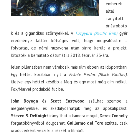
emberek
által
irányított
óriásroboto
k és a gigantikus szörnyekkel. A
Tűzgyűrű (Pacific Rim)
gyér
eredménye láttán kétséges volt, hogy megvalósul-e a
folytatás, de némi huzavona után sínre került a projekt.
Kitűzték a bemutató dátumát is 2018. február 23-ára.
Jelen pillanatban nem várakozik más film ebben az időpontban.
Egy héttel korábban nyit a
Fekete Párduc (Black Panther),
illetve egy héttel később a Meg és egy most még cím nélküli
Fox/Marvel produkció fut be.
John Boyega
és
Scott Eastwood
szállhat szembe a
megalényekkel és akadályozhatják meg az apokalipszist.
Steven S. DeKnight
irányíthat a kamera mögül,
Derek Connolly
forgatókönyvéből dolgozhat.
Guillermo del Toro
ezúttal csak
producerként veszi ki a részét a filmből.