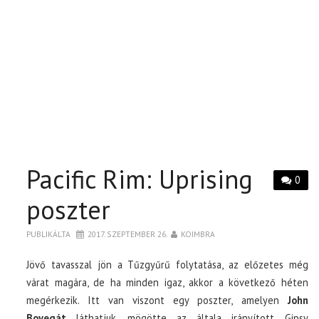
Pacific Rim: Uprising
0
poszter
PUBLIKÁLTA
2017. SZEPTEMBER 26.
KOIMBRA
Jövő tavasszal jön a Tűzgyűrű folytatása, az előzetes még
várat magára, de ha minden igaz, akkor a következő héten
megérkezik. Itt van viszont egy poszter, amelyen
John
Boyegát
láthatjuk, mögötte az általa irányított Gipsy