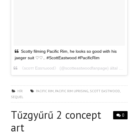
Scotty filming Pacific Rim, he looks so good with his
jaeger suit ♡♡.. #ScottEastwood #PacificRim
《ѕсотт Eαѕтωооd》 (@scotteastwoodfanpage) által közzétett fénykép,
HÍR
PACIFIC RIM
,
PACIFIC RIM UPRISING
,
SCOTT EASTWOOD
,
SEQUEL
Tűzgyűrű 2 concept
0
art