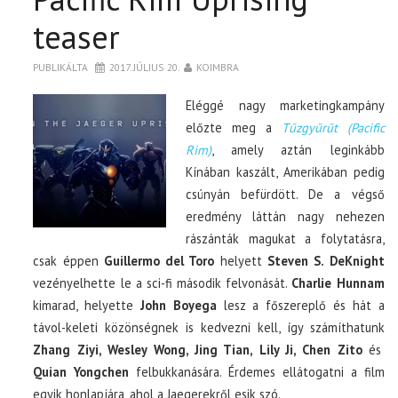
teaser
PUBLIKÁLTA
2017. JÚLIUS 20.
KOIMBRA
Eléggé nagy marketingkampány
előzte meg a
Tűzgyűrűt (Pacific
Rim)
, amely aztán leginkább
Kínában kaszált, Amerikában pedig
csúnyán befürdött. De a végső
eredmény láttán nagy nehezen
rászánták magukat a folytatásra,
csak éppen
Guillermo del Toro
helyett
Steven S. DeKnight
vezényelhette le a sci-fi második felvonását.
Charlie Hunnam
kimarad, helyette
John Boyega
lesz a főszereplő és hát a
távol-keleti közönségnek is kedvezni kell, így számíthatunk
Zhang Ziyi, Wesley Wong, Jing Tian, Lily Ji, Chen Zito
és
Quian Yongchen
felbukkanására. Érdemes ellátogatni a film
egyik honlapjára, ahol a Jaegerekről esik szó.