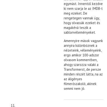
egymást. Innentől kezdve
ki nem szarja le az IMDB-t
meg ezeket. De
rengetegen vannak úgy,
hogy olvassák ezeket és
magukévá teszik a
sablonvéleményeket.
Amennyire mások vagyunk
annyira különböznek a
nézeteink, véleményeink,
ergo amikor 100-adszor
olvasom kommentben,
ahogy szarozza valaki a
Transformerst, de persze
minden részét látta, na az
az áligényes
filmerőszakoló, akinek
semmi nem jó.