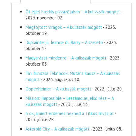
Öt éjjel Freddy pizzázójában – A kulisszák mögött
-
2023. november 02.
Megfojtott virágok – A kulisszák mögött
- 2023.
október 19.
Duplainterjú: Jeanne du Barry – A szerető
- 2023.
október 12.
Magyarázat mindenre – A kulisszák mögött
- 2023.
október 05.
Tini Nindzsa Teknőcök: Mutáns káosz – A kulisszák
mögött
- 2023. augusztus 10.
Oppenheimer – A kulisszák mögött
- 2023. július 20.
Mission: Impossible – Leszámolás, első rész – A
kulisszák mögött
- 2023. július 13.
5 ok, amiért érdemes nézned a Titkos Inváziót
-
2023. június 28.
Asteroid City – A kulisszák mögött
- 2023. június 08.