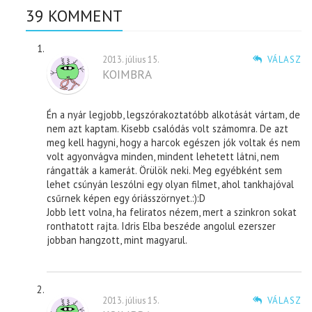
39 KOMMENT
2013. július 15.
VÁLASZ
KOIMBRA
Én a nyár legjobb, legszórakoztatóbb alkotását vártam, de
nem azt kaptam. Kisebb csalódás volt számomra. De azt
meg kell hagyni, hogy a harcok egészen jók voltak és nem
volt agyonvágva minden, mindent lehetett látni, nem
rángatták a kamerát. Örülök neki. Meg egyébként sem
lehet csúnyán leszólni egy olyan filmet, ahol tankhajóval
csűrnek képen egy óriásszörnyet.:):D
Jobb lett volna, ha feliratos nézem, mert a szinkron sokat
ronthatott rajta. Idris Elba beszéde angolul ezerszer
jobban hangzott, mint magyarul.
2013. július 15.
VÁLASZ