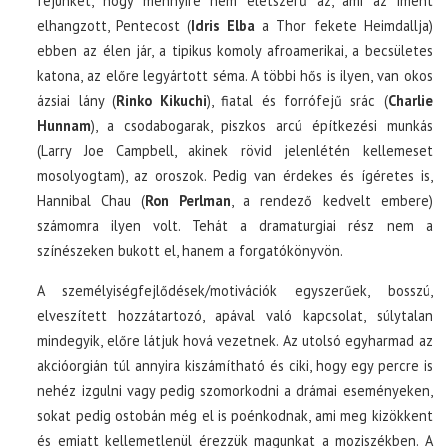
fejünket, hogy mennyire nem életszerű az, ami az imént
elhangzott, Pentecost (
Idris Elba
a Thor fekete Heimdallja)
ebben az élen jár, a tipikus komoly afroamerikai, a becsületes
katona, az előre legyártott séma. A többi hős is ilyen, van okos
ázsiai lány (
Rinko Kikuchi
), fiatal és forrófejű srác (
Charlie
Hunnam
), a csodabogarak, piszkos arcú építkezési munkás
(Larry Joe Campbell, akinek rövid jelenlétén kellemeset
mosolyogtam), az oroszok. Pedig van érdekes és ígéretes is,
Hannibal Chau (
Ron Perlman
, a rendező kedvelt embere)
számomra ilyen volt. Tehát a dramaturgiai rész nem a
színészeken bukott el, hanem a forgatókönyvön.
A személyiségfejlődések/motivációk egyszerűek, bosszú,
elveszített hozzátartozó, apával való kapcsolat, súlytalan
mindegyik, előre látjuk hová vezetnek. Az utolsó egyharmad az
akcióorgián túl annyira kiszámítható és ciki, hogy egy percre is
nehéz izgulni vagy pedig szomorkodni a drámai eseményeken,
sokat pedig ostobán még el is poénkodnak, ami meg kizökkent
és emiatt kellemetlenül érezzük magunkat a moziszékben. A