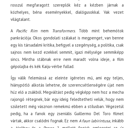
rosszul megfaragott szereplők kéz a kézben járnak a
közhelyes, béna eseményekkel, dialógusokkal. Vak vezet
világtalant.
A
Pacific Rim
nem
Transformers
. Több mint behemótok
pankrációja. Okos gondolati szálakat is megpenget, van benne
egy kis társadalmi kritika, befigyel a szegénység, a politika, csak
sajnos nem kezd ezekkel semmit, igazi mélysége semmiképp
sincs. Mintha stábnak erre nem maradt volna ideje, a film
gépolajba és kék Kaiju-vérbe fullad.
Így válik felemássá az eleinte ígéretes mű, ami egy teljes,
hiánypótló alkotás lehetne, de szerencsétlenségére újat nem
húz elő a zsákból. Megváltást pedig végképp nem hoz a mecha
rajongó rétegnek, bár egy ideig feledtetheti velük, hogy nem
született még vásznon remekmű ebben a stílusban. Végezetül
pedig, ha a fanok egy zseniális Guillermo Del Toro filmet
vártak, akkor csalódni fognak. Ez nem
A faun labirintusa
, inkább
a
Hellboy
és a
Penge 2.
mellett fogjuk emlegetni az úr