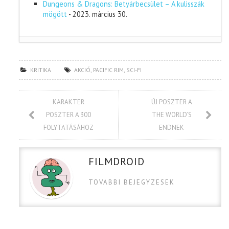
Dungeons & Dragons: Betyárbecsület – A kulisszák
mögött
- 2023. március 30.
KRITIKA
AKCIÓ
,
PACIFIC RIM
,
SCI-FI
KARAKTER
ÚJ POSZTER A
POSZTER A 300
THE WORLD’S
FOLYTATÁSÁHOZ
ENDNEK
FILMDROID
TOVABBI BEJEGYZESEK