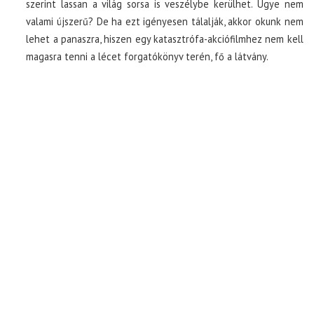
szerint lassan a világ sorsa is veszélybe kerülhet. Ugye nem
valami újszerű? De ha ezt igényesen tálalják, akkor okunk nem
lehet a panaszra, hiszen egy katasztrófa-akciófilmhez nem kell
magasra tenni a lécet forgatókönyv terén, fő a látvány.