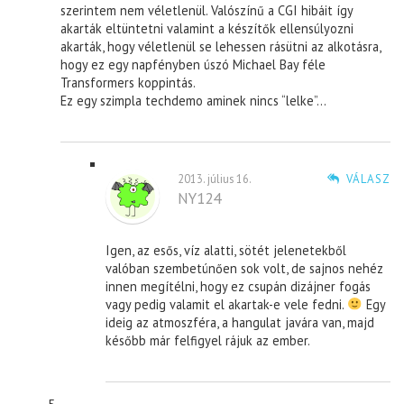
szerintem nem véletlenül. Valószínű a CGI hibáit így
akarták eltüntetni valamint a készítők ellensúlyozni
akarták, hogy véletlenül se lehessen rásütni az alkotásra,
hogy ez egy napfényben úszó Michael Bay féle
Transformers koppintás.
Ez egy szimpla techdemo aminek nincs “lelke”…
2013. július 16.
VÁLASZ
NY124
Igen, az esős, víz alatti, sötét jelenetekből
valóban szembetúnően sok volt, de sajnos nehéz
innen megítélni, hogy ez csupán dizájner fogás
vagy pedig valamit el akartak-e vele fedni.
Egy
ideig az atmoszféra, a hangulat javára van, majd
később már felfigyel rájuk az ember.