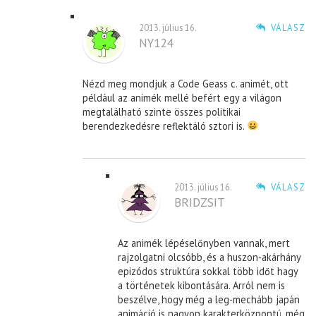
2013. július 16.
VÁLASZ
NY124
Nézd meg mondjuk a Code Geass c. animét, ott
például az animék mellé befért egy a világon
megtalálható szinte összes politikai
berendezkedésre reflektáló sztori is.
2013. július 16.
VÁLASZ
BRIDZSIT
Az animék lépéselőnyben vannak, mert
rajzolgatni olcsóbb, és a huszon-akárhány
epizódos struktúra sokkal több időt hagy
a történetek kibontására. Arról nem is
beszélve, hogy még a leg-mechább japán
animáció is nagyon karakterközpontú, még