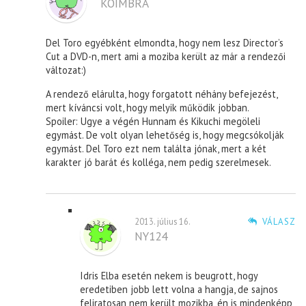
KOIMBRA
Del Toro egyébként elmondta, hogy nem lesz Director’s
Cut a DVD-n, mert ami a moziba került az már a rendezői
változat:)
A rendező elárulta, hogy forgatott néhány befejezést,
mert kíváncsi volt, hogy melyik működik jobban.
Spoiler: Ugye a végén Hunnam és Kikuchi megöleli
egymást. De volt olyan lehetőség is, hogy megcsókolják
egymást. Del Toro ezt nem találta jónak, mert a két
karakter jó barát és kolléga, nem pedig szerelmesek.
2013. július 16.
VÁLASZ
NY124
Idris Elba esetén nekem is beugrott, hogy
eredetiben jobb lett volna a hangja, de sajnos
feliratosan nem került mozikba, én is mindenképp