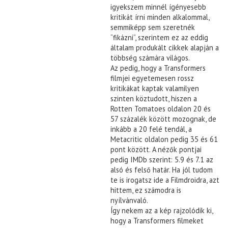
igyekszem minnél ígényesebb
kritikát írni minden alkalommal,
semmiképp sem szeretnék
“fikázni”, szerintem ez az eddig
általam produkált cikkek alapján a
többség számára világos.
Az pedig, hogy a Transformers
filmjei egyetemesen rossz
kritikákat kaptak valamilyen
szinten köztudott, hiszen a
Rotten Tomatoes oldalon 20 és
57 százalék között mozognak, de
inkább a 20 felé tendál, a
Metacritic oldalon pedig 35 és 61
pont között. A nézők pontjai
pedig IMDb szerint: 5.9 és 7.1 az
alsó és felső határ. Ha jól tudom
te is irogatsz ide a Filmdroidra, azt
hittem, ez számodra is
nyílvánvaló.
Így nekem az a kép rajzolódik ki,
hogy a Transformers filmeket