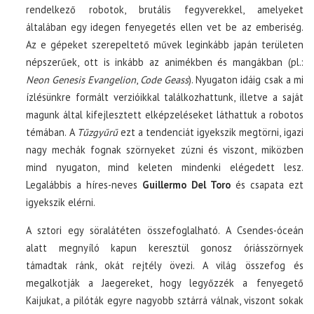
rendelkező robotok, brutális fegyverekkel, amelyeket
általában egy idegen fenyegetés ellen vet be az emberiség.
Az e gépeket szerepeltető művek leginkább japán területen
népszerűek, ott is inkább az animékben és mangákban (pl.:
Neon Genesis Evangelion
,
Code Geass
). Nyugaton idáig csak a mi
ízlésünkre formált verzióikkal találkozhattunk, illetve a saját
magunk által kifejlesztett elképzeléseket láthattuk a robotos
témában. A
Tűzgyűrű
ezt a tendenciát igyekszik megtörni, igazi
nagy mechák fognak szörnyeket zúzni és viszont, miközben
mind nyugaton, mind keleten mindenki elégedett lesz.
Legalábbis a híres-neves
Guillermo Del Toro
és csapata ezt
igyekszik elérni.
A sztori egy söralátéten összefoglalható. A Csendes-óceán
alatt megnyíló kapun keresztül gonosz óriásszörnyek
támadtak ránk, okát rejtély övezi. A világ összefog és
megalkotják a Jaegereket, hogy legyőzzék a fenyegető
Kaijukat, a pilóták egyre nagyobb sztárrá válnak, viszont sokak