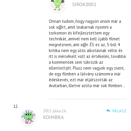
SIROK0001
Onnan tudom, hogy nagyon unom már a
sok x@rt, amit leakarnak nyomni a
torkomon és kifejlesztettem egy
technikát, amivel nem kell újabb filmet
megnéznem, ami x@r. ÉS ez az, 5-ből 4
kritika nem egy ütős alkotásnak vélte és
itt is mérsékelt volt az értékelés, továbbá
a kommentek sem tükrözik az
ellentettjét. Plusz nem vagyok egy zseni,
de egy filmben a látvány számomra már
édeskevés, ezt már eljátszották az
Avatarban, illetve azóta már sok filmben…
2013. július 16.
VÁLASZ
KOIMBRA