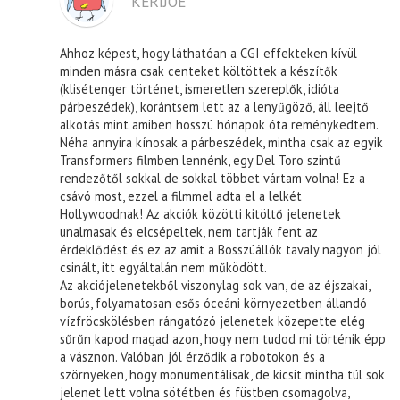
KERIJOE
Ahhoz képest, hogy láthatóan a CGI effekteken kívül
minden másra csak centeket költöttek a készítők
(klisétenger történet, ismeretlen szereplők, idióta
párbeszédek), korántsem lett az a lenyűgöző, áll leejtő
alkotás mint amiben hosszú hónapok óta reménykedtem.
Néha annyira kínosak a párbeszédek, mintha csak az egyik
Transformers filmben lennénk, egy Del Toro szintű
rendezőtől sokkal de sokkal többet vártam volna! Ez a
csávó most, ezzel a filmmel adta el a lelkét
Hollywoodnak! Az akciók közötti kitöltő jelenetek
unalmasak és elcsépeltek, nem tartják fent az
érdeklődést és ez az amit a Bosszúállók tavaly nagyon jól
csinált, itt egyáltalán nem működött.
Az akciójelenetekből viszonylag sok van, de az éjszakai,
borús, folyamatosan esős óceáni környezetben állandó
vízfröcskölésben rángatózó jelenetek közepette elég
sűrűn kapod magad azon, hogy nem tudod mi történik épp
a vásznon. Valóban jól érződik a robotokon és a
szörnyeken, hogy monumentálisak, de kicsit mintha túl sok
jelenet lett volna sötétben és füstben csomagolva,