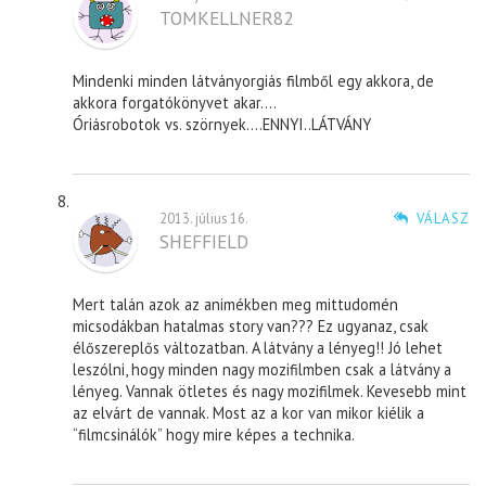
TOMKELLNER82
Mindenki minden látványorgiás filmből egy akkora, de
akkora forgatókönyvet akar….
Óriásrobotok vs. szörnyek….ENNYI..LÁTVÁNY
2013. július 16.
VÁLASZ
SHEFFIELD
Mert talán azok az animékben meg mittudomén
micsodákban hatalmas story van??? Ez ugyanaz, csak
élőszereplős változatban. A látvány a lényeg!! Jó lehet
leszólni, hogy minden nagy mozifilmben csak a látvány a
lényeg. Vannak ötletes és nagy mozifilmek. Kevesebb mint
az elvárt de vannak. Most az a kor van mikor kiélik a
“filmcsinálók” hogy mire képes a technika.