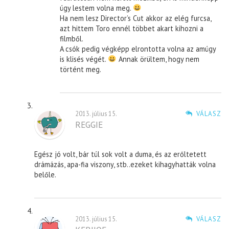
úgy lestem volna meg.
Ha nem lesz Director’s Cut akkor az elég furcsa,
azt hittem Toro ennél többet akart kihozni a
filmből.
A csók pedig végképp elrontotta volna az amúgy
is klisés végét.
Annak örültem, hogy nem
történt meg.
2013. július 15.
VÁLASZ
REGGIE
Egész jó volt, bár túl sok volt a duma, és az erőltetett
drámázás, apa-fia viszony, stb..ezeket kihagyhatták volna
belőle.
2013. július 15.
VÁLASZ