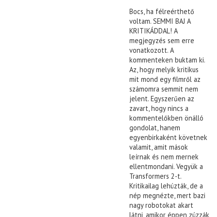
Bocs, ha félreérthető
voltam. SEMMI BAJ A
KRITIKÁDDAL! A
megjegyzés sem erre
vonatkozott. A
kommenteken buktam ki.
Az, hogy melyik kritikus
mit mond egy filmről az
számomra semmit nem
jelent. Egyszerűen az
zavart, hogy nincs a
kommentelőkben önálló
gondolat, hanem
egyenbirkaként követnek
valamit, amit mások
leírnak és nem mernek
ellentmondani. Vegyük a
Transformers 2-t.
Kritikailag lehúzták, de a
nép megnézte, mert bazi
nagy robotokat akart
látni, amikor éppen zúzzák