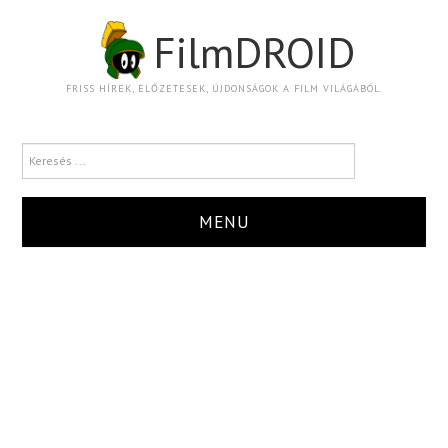
FilmDROID
FRISS HÍREK, ELŐZETESEK, ÚJDONSÁGOK A FILM VILÁGÁBÓL.
MENU
HÍR
TRAILER
KRITIKA
BOXOFFICE