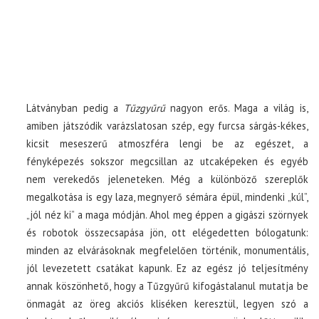
Látványban pedig a
Tűzgyűrű
nagyon erős. Maga a világ is,
amiben játszódik varázslatosan szép, egy furcsa sárgás-kékes,
kicsit meseszerű atmoszféra lengi be az egészet, a
fényképezés sokszor megcsillan az utcaképeken és egyéb
nem verekedős jeleneteken. Még a különböző szereplők
megalkotása is egy laza, megnyerő sémára épül, mindenki „kúl”,
„jól néz ki” a maga módján. Ahol meg éppen a gigászi szörnyek
és robotok összecsapása jön, ott elégedetten bólogatunk:
minden az elvárásoknak megfelelően történik, monumentális,
jól levezetett csatákat kapunk. Ez az egész jó teljesítmény
annak köszönhető, hogy a Tűzgyűrű kifogástalanul mutatja be
önmagát az öreg akciós kliséken keresztül, legyen szó a