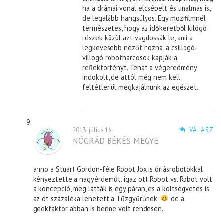
ha a drámai vonal elcsépelt és unalmas is,
de legalább hangsúlyos. Egy mozifilmnél
természetes, hogy az időkeretből kilógó
részek közül azt vagdossák le, ami a
legkevesebb nézőt hozná, a csillogó-
villogó robotharcosok kapják a
reflektorfényt. Tehát a végeredmény
indokolt, de attól még nem kell
feltétlenül megkajálnunk az egészet.
2013. július 16.
VÁLASZ
NÓGRÁD BÉKÉS MEGYE
anno a Stuart Gordon-féle Robot Jox is óriásrobotokkal
kényeztette a nagyérdeműt. igaz ott Robot vs. Robot volt
a koncepció, meg látták is egy páran, és a költségvetés is
az öt százaléka lehetett a Tűzgyűrűnek.
de a
geekfaktor abban is benne volt rendesen.