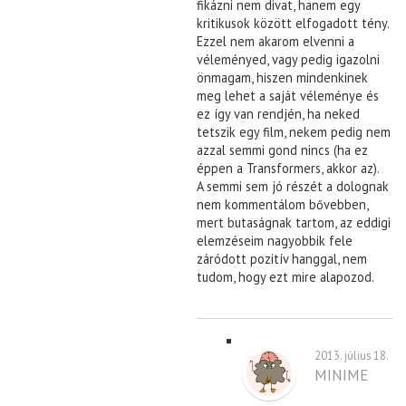
fikázni nem divat, hanem egy
kritikusok között elfogadott tény.
Ezzel nem akarom elvenni a
véleményed, vagy pedig igazolni
önmagam, hiszen mindenkinek
meg lehet a saját véleménye és
ez így van rendjén, ha neked
tetszik egy film, nekem pedig nem
azzal semmi gond nincs (ha ez
éppen a Transformers, akkor az).
A semmi sem jó részét a dolognak
nem kommentálom bővebben,
mert butaságnak tartom, az eddigi
elemzéseim nagyobbik fele
záródott pozitív hanggal, nem
tudom, hogy ezt mire alapozod.
2013. július 18.
MINIME