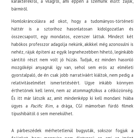
karakterekről, a világról, ami éppen a szemünk előtt zajlik,
bármiről.
Homlokráncolásra ad okot, hogy a tudományos-történeti
háttér is a sztorihoz hasonlatosan kidolgozatlan és
összecsapott, egy mondatos, ezerszer láttuk. Mindezt két
habókos professzor adagolja nekünk, akikkel még azonosulni is
nehéz, rájuk építeni az egyik legnehezebben hihető, leginkább
sántító részt nem volt jó húzás. Tudjuk, ez minden hasonló
mozgóképi anyagnál így van, sehol sem erős az elméleti
gyorstalpaló, de én csak jobb narratíváért kiáltok, nem pedig a
relativitáselmélet ismertetéséért. Ugye inkább könnyen
érthetőnek kell lenni, nem az atommagfizikus a célközönség.
És itt már látszik az, amit mindenképp ki kell mondani: hiába
ügyes a
Pacific Rim
, a drága, CGI mámorban fürdő filmek
típushibáitól ő sem menekülhet.
A párbeszédek mérhetetlenül bugyuták, sokszor fogjuk a