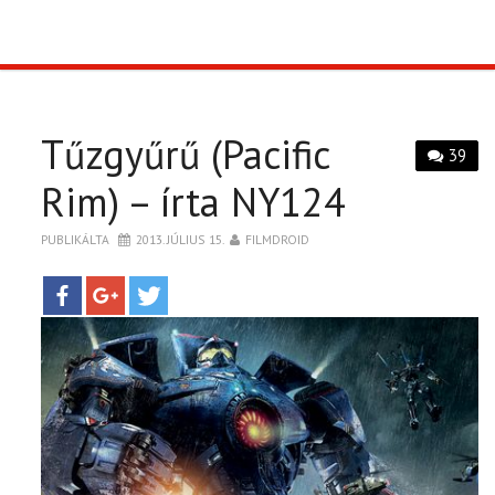
TOP10
KULISSZA
Tűzgyűrű (Pacific
39
CIKK
Rim) – írta NY124
PÓLÓ RENDELÉS
PUBLIKÁLTA
2013. JÚLIUS 15.
FILMDROID