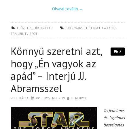
Olvasd tovább
→
ELŐZETES
,
HÍR
,
TRAILER
STAR WARS THE FORCE AWAKENS
,
TRAILER
,
TV SPOT
Könnyű szeretni azt,
2
hogy „Én vagyok az
apád” – Interjú JJ.
Abramsszel
PUBLIKÁLTA
2015. NOVEMBER 19.
FILMDROID
Terjedelmes
és izgalmas
beszélgetés