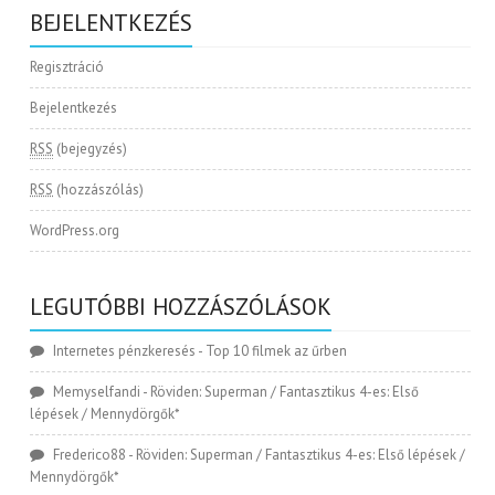
BEJELENTKEZÉS
Regisztráció
Bejelentkezés
RSS
(bejegyzés)
RSS
(hozzászólás)
WordPress.org
LEGUTÓBBI HOZZÁSZÓLÁSOK
Internetes pénzkeresés
-
Top 10 filmek az űrben
Memyselfandi
-
Röviden: Superman / Fantasztikus 4-es: Első
lépések / Mennydörgők*
Frederico88
-
Röviden: Superman / Fantasztikus 4-es: Első lépések /
Mennydörgők*