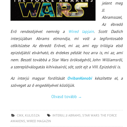
jelent meg
JJ.
Abramsszel,
Az ébredő
Erő rendezőjével nemrég a
Wired lapjain
. Scott Dadich
interjújában Abrams elmondja, mi volt a legfontosabb
célkitűzése Az ébredő Erővel, mi az, ami egy trilógia első
epizódjától elvárható, és érdekes példát hoz arra is, mi az, ami
nem. Beszél továbbá a Star Wars örökségéről, John Williamsről,
a szereplőválogatás kihívásairól, sőt, szót ejt a VIII. Epizódról is.
Az interjú magyar fordítását
OvibanKenobi
készítette el, a
szöveget az ő engedélyével közöljük.
Olvasd tovább
→
CIKK
,
KULISSZA
INTERJU
,
JJ ABRAMS
,
STAR WARS THE FORCE
AWAKENS
,
WIRED MAGAZIN