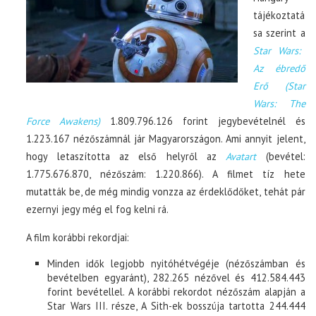
tájékoztatá
sa szerint a
Star Wars:
Az ébredő
Erő (Star
Wars: The
Force Awakens)
1.809.796.126 forint jegybevételnél és
1.223.167 nézőszámnál jár Magyarországon. Ami annyit jelent,
hogy letaszította az első helyről az
Avatart
(bevétel:
1.775.676.870, nézőszám: 1.220.866). A filmet tíz hete
mutatták be, de még mindig vonzza az érdeklődőket, tehát pár
ezernyi jegy még el fog kelni rá.
A film korábbi rekordjai:
Minden idők legjobb nyitóhétvégéje (nézőszámban és
bevételben egyaránt), 282.265 nézővel és 412.584.443
forint bevétellel. A korábbi rekordot nézőszám alapján a
Star Wars III. része, A Sith-ek bosszúja tartotta 244.444