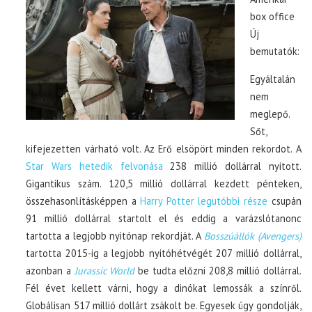
box office
Új
bemutatók:
Egyáltalán
nem
meglepő.
Sőt,
kifejezetten várható volt. Az Erő elsöpört minden rekordot. A
Star Wars hetedik felvonása
238 millió dollárral nyitott.
Gigantikus szám. 120,5 millió dollárral kezdett pénteken,
összehasonlításképpen a
Harry Potter legutóbbi része
csupán
91 millió dollárral startolt el és eddig a varázslótanonc
tartotta a legjobb nyitónap rekordját. A
Bosszúállók (Avengers)
tartotta 2015-ig a legjobb nyitóhétvégét 207 millió dollárral,
azonban a
Jurassic World
be tudta előzni 208,8 millió dollárral.
Fél évet kellett várni, hogy a dinókat lemossák a színről.
Globálisan 517 millió dollárt zsákolt be. Egyesek úgy gondolják,