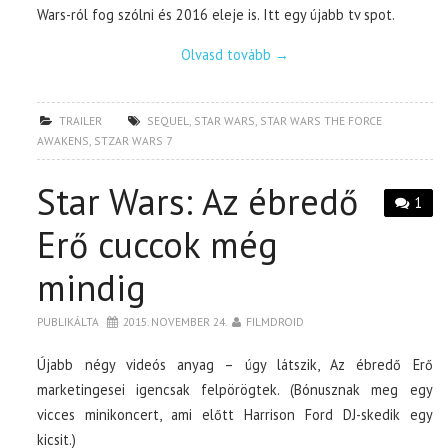
Wars-ról fog szólni és 2016 eleje is. Itt egy újabb tv spot.
Olvasd tovább
→
TRAILER
SEQUEL
,
STAR WARS
,
STAR WARS THE FORCE
AWAKENS
,
STZAR WARS 7
Star Wars: Az ébredő
1
Erő cuccok még
mindig
PUBLIKÁLTA
2015. NOVEMBER 24.
FILMDROID
Újabb négy videós anyag – úgy látszik, Az ébredő Erő
marketingesei igencsak felpörögtek. (Bónusznak meg egy
vicces minikoncert, ami előtt Harrison Ford DJ-skedik egy
kicsit.)