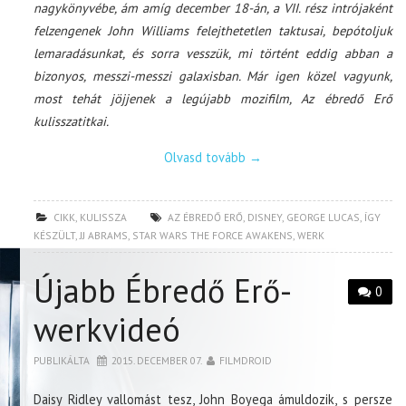
nagykönyvébe, ám amíg december 18-án, a VII. rész intrójaként
felzengenek John Williams felejthetetlen taktusai, bepótoljuk
lemaradásunkat, és sorra vesszük, mi történt eddig abban a
bizonyos, messzi-messzi galaxisban. Már igen közel vagyunk,
most tehát jöjjenek a legújabb mozifilm, Az ébredő Erő
kulisszatitkai.
Olvasd tovább
→
CIKK
,
KULISSZA
AZ ÉBREDŐ ERŐ
,
DISNEY
,
GEORGE LUCAS
,
ÍGY
KÉSZÜLT
,
JJ ABRAMS
,
STAR WARS THE FORCE AWAKENS
,
WERK
Újabb Ébredő Erő-
0
werkvideó
PUBLIKÁLTA
2015. DECEMBER 07.
FILMDROID
Daisy Ridley vallomást tesz, John Boyega ámuldozik, s persze