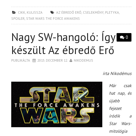
CIKK
,
KULISSZA
AZ ÉBREDŐ ERŐ
,
CSELEKMÉNY
,
PLETYKA
,
SPOILER
,
STAR WARS THE FORCE AWAKENS
Nagy SW-hangoló: Így
0
készült Az ébredő Erő
PUBLIKÁLTA
2015. DECEMBER 12.
NIKODEMUS
írta Nikodémus
Már csak
hat nap, és
újabb
fejezet
íródik a
Star Wars-
mitológia