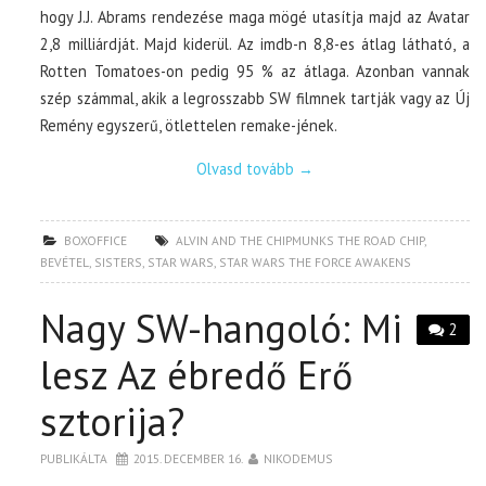
hogy J.J. Abrams rendezése maga mögé utasítja majd az Avatar
2,8 milliárdját. Majd kiderül. Az imdb-n 8,8-es átlag látható, a
Rotten Tomatoes-on pedig 95 % az átlaga. Azonban vannak
szép számmal, akik a legrosszabb SW filmnek tartják vagy az Új
Remény egyszerű, ötlettelen remake-jének.
Olvasd tovább
→
BOXOFFICE
ALVIN AND THE CHIPMUNKS THE ROAD CHIP
,
BEVÉTEL
,
SISTERS
,
STAR WARS
,
STAR WARS THE FORCE AWAKENS
Nagy SW-hangoló: Mi
2
lesz Az ébredő Erő
sztorija?
PUBLIKÁLTA
2015. DECEMBER 16.
NIKODEMUS