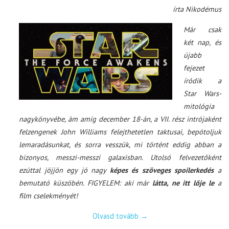
írta Nikodémus
Már csak
két nap, és
újabb
fejezet
íródik a
Star Wars-
mitológia
nagykönyvébe, ám amíg december 18-án, a VII. rész intrójaként
felzengenek John Williams felejthetetlen taktusai, bepótoljuk
lemaradásunkat, és sorra vesszük, mi történt eddig abban a
bizonyos, messzi-messzi galaxisban. Utolsó felvezetőként
ezúttal jöjjön egy jó nagy
képes és szöveges spoilerkedés
a
bemutató küszöbén. FIGYELEM: aki már
látta, ne itt lője le
a
film cselekményét!
Olvasd tovább
→