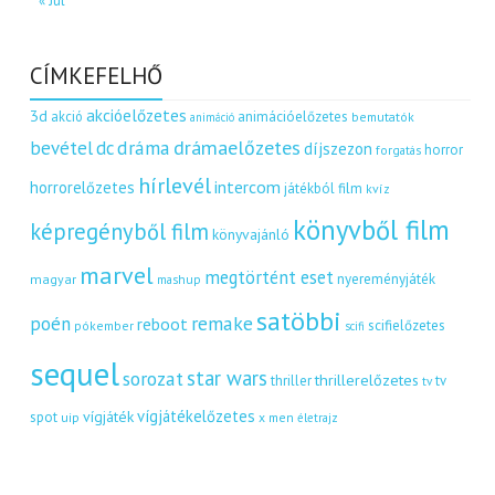
« Júl
CÍMKEFELHŐ
akcióelőzetes
3d
akció
animációelőzetes
bemutatók
animáció
dráma
drámaelőzetes
bevétel
dc
díjszezon
horror
forgatás
hírlevél
intercom
horrorelőzetes
játékból film
kvíz
könyvből film
képregényből film
könyvajánló
marvel
megtörtént eset
nyereményjáték
magyar
mashup
satöbbi
remake
poén
reboot
scifielőzetes
pókember
scifi
sequel
star wars
sorozat
thrillerelőzetes
thriller
tv
tv
vígjátékelőzetes
vígjáték
spot
uip
x men
életrajz