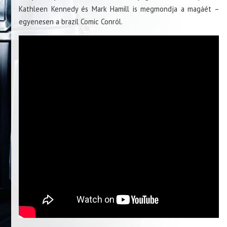
Kathleen Kennedy és Mark Hamill is megmondja a magáét –
egyenesen a brazil Comic Conról.