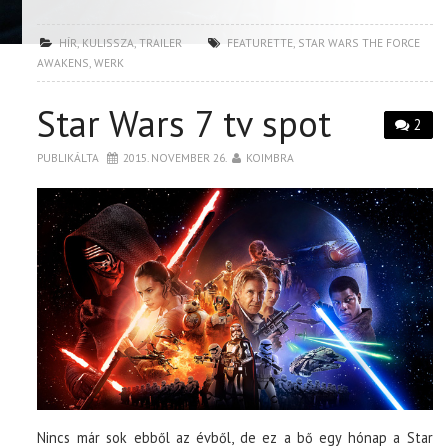
HÍR
,
KULISSZA
,
TRAILER
FEATURETTE
,
STAR WARS THE FORCE
AWAKENS
,
WERK
Star Wars 7 tv spot
2
PUBLIKÁLTA
2015. NOVEMBER 26.
KOIMBRA
Nincs már sok ebből az évből, de ez a bő egy hónap a Star