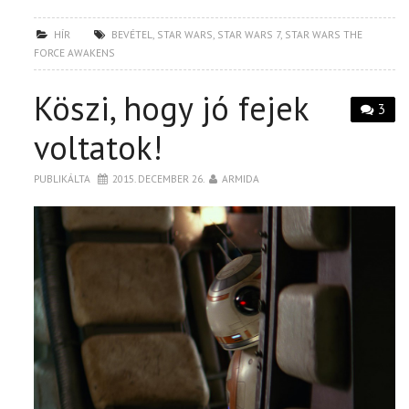
HÍR
BEVÉTEL
,
STAR WARS
,
STAR WARS 7
,
STAR WARS THE
FORCE AWAKENS
Köszi, hogy jó fejek
3
voltatok!
PUBLIKÁLTA
2015. DECEMBER 26.
ARMIDA