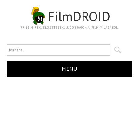
FilmDROID
FRISS HÍREK, ELŐZETESEK, ÚJDONSÁGOK A FILM VILÁGÁBÓL.
MENU
HÍR
TRAILER
KRITIKA
BOXOFFICE