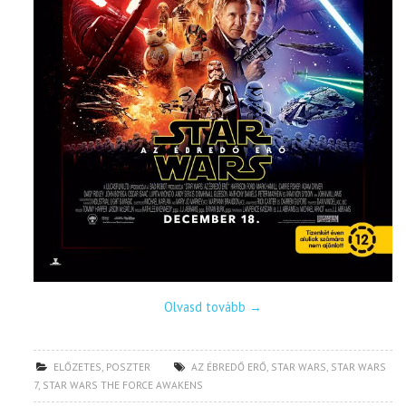
Olvasd tovább
→
ELŐZETES
,
POSZTER
AZ ÉBREDŐ ERŐ
,
STAR WARS
,
STAR WARS
7
,
STAR WARS THE FORCE AWAKENS