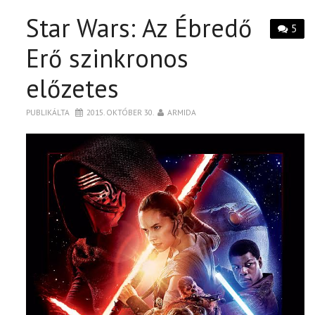
Star Wars: Az Ébredő
5
Erő szinkronos
előzetes
PUBLIKÁLTA
2015. OKTÓBER 30.
ARMIDA