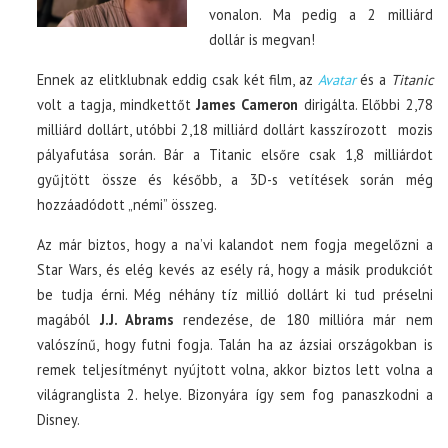
vonalon. Ma pedig a 2 milliárd
dollár is megvan!
Ennek az elitklubnak eddig csak két film, az
Avatar
és a
Titanic
volt a tagja, mindkettőt
James Cameron
dirigálta. Előbbi 2,78
milliárd dollárt, utóbbi 2,18 milliárd dollárt kasszírozott mozis
pályafutása során. Bár a Titanic elsőre csak 1,8 milliárdot
gyűjtött össze és később, a 3D-s vetítések során még
hozzáadódott „némi” összeg.
Az már biztos, hogy a na’vi kalandot nem fogja megelőzni a
Star Wars, és elég kevés az esély rá, hogy a másik produkciót
be tudja érni. Még néhány tíz millió dollárt ki tud préselni
magából
J.J. Abrams
rendezése, de 180 millióra már nem
valószínű, hogy futni fogja. Talán ha az ázsiai országokban is
remek teljesítményt nyújtott volna, akkor biztos lett volna a
világranglista 2. helye. Bizonyára így sem fog panaszkodni a
Disney.