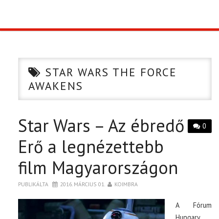
TOP10
KULISSZA
STAR WARS THE FORCE
CIKK
AWAKENS
PÓLÓ RENDELÉS
Star Wars – Az ébredő
0
Erő a legnézettebb
film Magyarországon
PUBLIKÁLTA
2016. MÁRCIUS 01.
KOIMBRA
A Fórum
Hungary