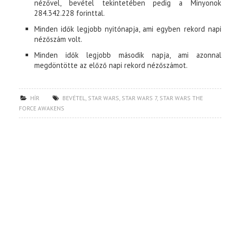
nézővel, bevétel tekintetében pedig a Minyonok
284.342.228 forinttal.
Minden idők legjobb nyitónapja, ami egyben rekord napi
nézőszám volt.
Minden idők legjobb második napja, ami azonnal
megdöntötte az előző napi rekord nézőszámot.
HÍR
BEVÉTEL
,
STAR WARS
,
STAR WARS 7
,
STAR WARS THE
FORCE AWAKENS