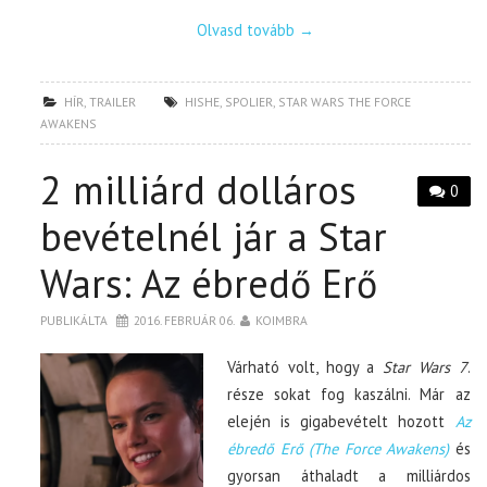
Olvasd tovább
→
HÍR
,
TRAILER
HISHE
,
SPOLIER
,
STAR WARS THE FORCE
AWAKENS
2 milliárd dolláros
0
bevételnél jár a Star
Wars: Az ébredő Erő
PUBLIKÁLTA
2016. FEBRUÁR 06.
KOIMBRA
Várható volt, hogy a
Star Wars 7
.
része sokat fog kaszálni. Már az
elején is gigabevételt hozott
Az
ébredő Erő (The Force Awakens)
és
gyorsan áthaladt a milliárdos