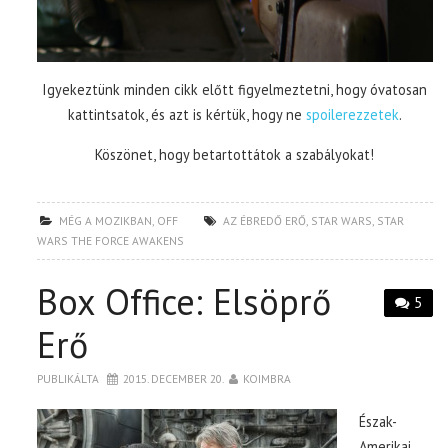
Igyekeztünk minden cikk előtt figyelmeztetni, hogy óvatosan
kattintsatok, és azt is kértük, hogy ne
spoilerezzetek
.
Köszönet, hogy betartottátok a szabályokat!
MÉG A MOZIKBAN
,
OFF
AZ ÉBREDŐ ERŐ
,
STAR WARS
,
STAR
WARS THE FORCE AWAKENS
Box Office: Elsöprő
5
Erő
PUBLIKÁLTA
2015. DECEMBER 20.
KOIMBRA
Észak-
Amerikai