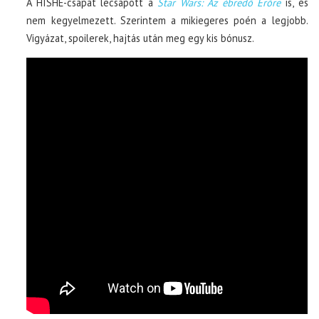
A HISHE-csapat lecsapott a
Star Wars: Az ébredő Erőre
is, és
nem kegyelmezett. Szerintem a mikiegeres poén a legjobb.
Vigyázat, spoilerek, hajtás után meg egy kis bónusz.