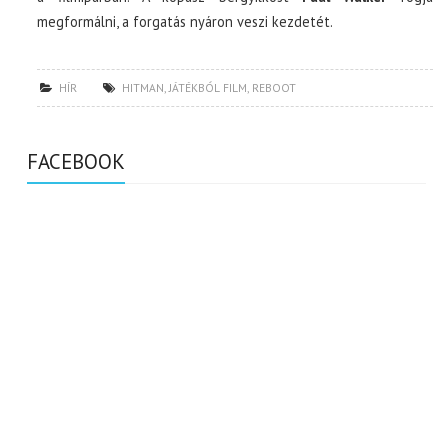
megformálni, a forgatás nyáron veszi kezdetét.
HÍR
HITMAN
,
JÁTÉKBÓL FILM
,
REBOOT
FACEBOOK