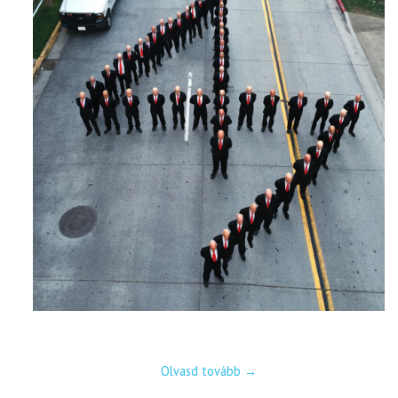
Olvasd tovább
→