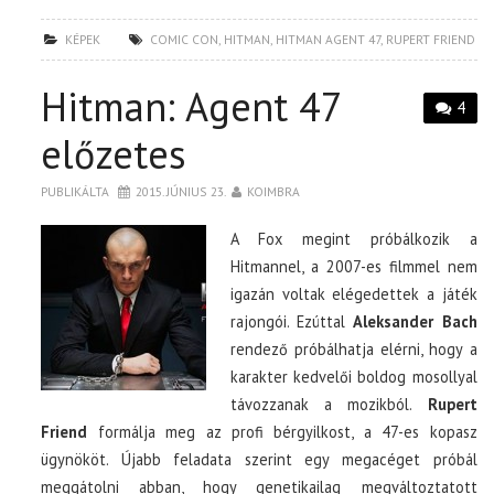
KÉPEK
COMIC CON
,
HITMAN
,
HITMAN AGENT 47
,
RUPERT FRIEND
Hitman: Agent 47
4
előzetes
PUBLIKÁLTA
2015. JÚNIUS 23.
KOIMBRA
A Fox megint próbálkozik a
Hitmannel, a 2007-es filmmel nem
igazán voltak elégedettek a játék
rajongói. Ezúttal
Aleksander Bach
rendező próbálhatja elérni, hogy a
karakter kedvelői boldog mosollyal
távozzanak a mozikból.
Rupert
Friend
formálja meg az profi bérgyilkost, a 47-es kopasz
ügynököt. Újabb feladata szerint egy megacéget próbál
meggátolni abban, hogy genetikailag megváltoztatott