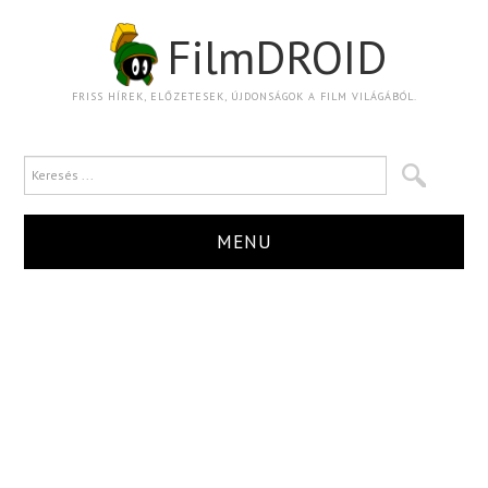
FilmDROID
FRISS HÍREK, ELŐZETESEK, ÚJDONSÁGOK A FILM VILÁGÁBÓL.
MENU
HÍR
TRAILER
KRITIKA
BOXOFFICE