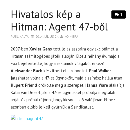
Hivatalos kép a
1
Hitman: Agent 47-ből
PUBLIKÁLTA
2014. JÚLIUS 24.
KOIMBRA
2007-ben
Xavier Gens
tett le az asztalra egy akciófilmet a
Hitman számítógépes játék alapján. Eltelt néhány év, majd a
Fox bejelentette, hogy a reklámok világából érkező
Aleksander Bach
készítheti el a rebootot.
Paul Walker
játszhatta volna a 47-es ügynököt, majd a színész halála után
Rupert Friend
örökölte meg a szerepet.
Hanna Ware
alakaítja
Katia van Dees-t, aki a 47-es ügynökkel próbálja megtalálni
apját és próbál rájönni, hogy kicsoda is ő valójában. Ehhez
azonban előbb le kell gyűrniük a Szindikátust.