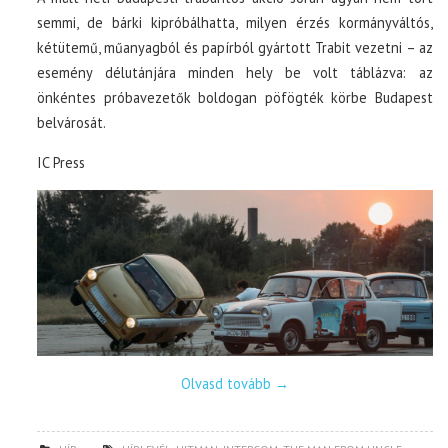
semmi, de bárki kipróbálhatta, milyen érzés kormányváltós,
kétütemű, műanyagból és papírból gyártott Trabit vezetni – az
esemény délutánjára minden hely be volt táblázva: az
önkéntes próbavezetők boldogan pöfögték körbe Budapest
belvárosát.
IC Press
Olvasd tovább
→