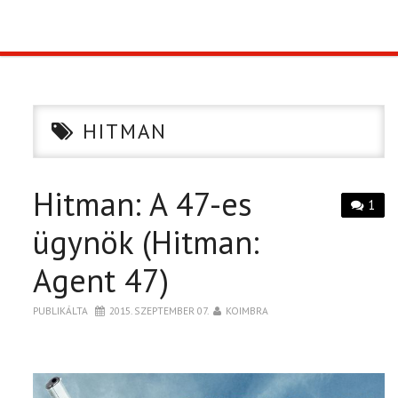
TOP10
KULISSZA
HITMAN
CIKK
Hitman: A 47-es
PÓLÓ RENDELÉS
1
ügynök (Hitman:
Agent 47)
PUBLIKÁLTA
2015. SZEPTEMBER 07.
KOIMBRA