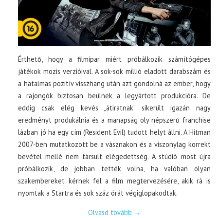
Érthető, hogy a filmipar miért próbálkozik számítógépes
játékok mozis verzióival. A sok-sok millió eladott darabszám és
a hatalmas pozitív visszhang után azt gondolná az ember, hogy
a rajongók biztosan beülnek a legyártott produkcióra. De
eddig csak elég kevés „átiratnak” sikerült igazán nagy
eredményt produkálnia és a manapság oly népszerű franchise
lázban jó ha egy cím (Resident Evil) tudott helyt állni. A Hitman
2007-ben mutatkozott be a vásznakon és a viszonylag korrekt
bevétel mellé nem társult elégedettség. A stúdió most újra
próbálkozik, de jobban tették volna, ha valóban olyan
szakembereket kérnek fel a film megtervezésére, akik rá is
nyomtak a Startra és sok száz órát végiglopakodtak.
Olvasd tovább
→