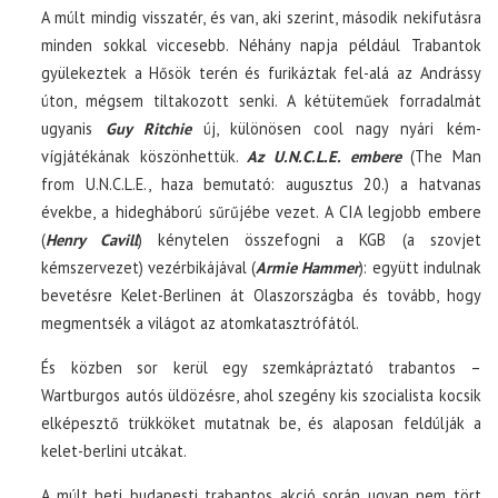
A múlt mindig visszatér, és van, aki szerint, második nekifutásra
minden sokkal viccesebb. Néhány napja például Trabantok
gyülekeztek a Hősök terén és furikáztak fel-alá az Andrássy
úton, mégsem tiltakozott senki. A kétüteműek forradalmát
ugyanis
Guy Ritchie
új, különösen cool nagy nyári kém-
vígjátékának köszönhettük.
Az U.N.C.L.E. embere
(The Man
from U.N.C.L.E., haza bemutató: augusztus 20.) a hatvanas
évekbe, a hidegháború sűrűjébe vezet. A CIA legjobb embere
(
Henry Cavill
) kénytelen összefogni a KGB (a szovjet
kémszervezet) vezérbikájával (
Armie Hammer
): együtt indulnak
bevetésre Kelet-Berlinen át Olaszországba és tovább, hogy
megmentsék a világot az atomkatasztrófától.
És közben sor kerül egy szemkápráztató trabantos –
Wartburgos autós üldözésre, ahol szegény kis szocialista kocsik
elképesztő trükköket mutatnak be, és alaposan feldúlják a
kelet-berlini utcákat.
A múlt heti budapesti trabantos akció során ugyan nem tört