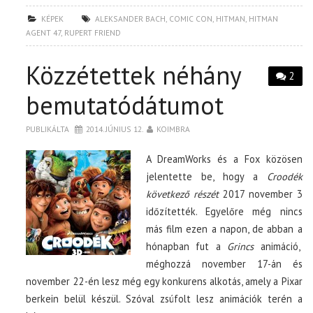
KÉPEK
ALEKSANDER BACH
,
COMIC CON
,
HITMAN
,
HITMAN
AGENT 47
,
RUPERT FRIEND
Közzétettek néhány
2
bemutatódátumot
PUBLIKÁLTA
2014. JÚNIUS 12.
KOIMBRA
A DreamWorks és a Fox közösen
jelentette be, hogy a
Croodék
következő részét
2017 november 3
időzítették. Egyelőre még nincs
más film ezen a napon, de abban a
hónapban fut a
Grincs
animáció,
méghozzá november 17-án és
november 22-én lesz még egy konkurens alkotás, amely a Pixar
berkein belül készül. Szóval zsúfolt lesz animációk terén a