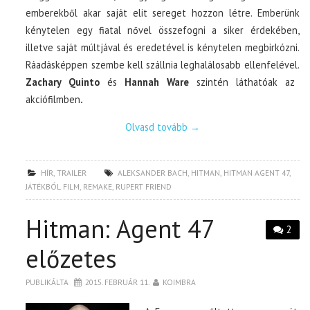
emberekből akar saját elit sereget hozzon létre. Emberünk
kénytelen egy fiatal nővel összefogni a siker érdekében,
illetve saját múltjával és eredetével is kénytelen megbirkózni.
Ráadásképpen szembe kell szállnia leghalálosabb ellenfelével.
Zachary Quinto
és
Hannah Ware
szintén láthatóak az
akciófilmben
.
Olvasd tovább
→
HÍR
,
TRAILER
ALEKSANDER BACH
,
HITMAN
,
HITMAN AGENT 47
,
JÁTÉKBÓL FILM
,
REMAKE
,
RUPERT FRIEND
Hitman: Agent 47
2
előzetes
PUBLIKÁLTA
2015. FEBRUÁR 11.
KOIMBRA