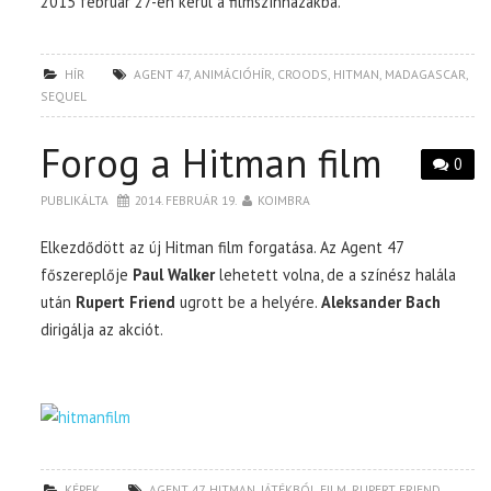
2015 február 27-én kerül a filmszínházakba.
HÍR
AGENT 47
,
ANIMÁCIÓHÍR
,
CROODS
,
HITMAN
,
MADAGASCAR
,
SEQUEL
Forog a Hitman film
0
PUBLIKÁLTA
2014. FEBRUÁR 19.
KOIMBRA
Elkezdődött az új Hitman film forgatása. Az Agent 47
főszereplője
Paul Walker
lehetett volna, de a színész halála
után
Rupert Friend
ugrott be a helyére.
Aleksander Bach
dirigálja az akciót.
KÉPEK
AGENT 47
,
HITMAN
,
JÁTÉKBÓL FILM
,
RUPERT FRIEND