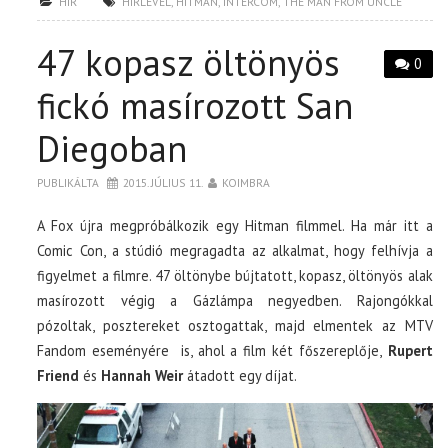
HÍR
HÍRLEVÉL
,
HITMAN
,
INTERCOM
,
THE MAN FROM UNCLE
47 kopasz öltönyös
0
fickó masírozott San
Diegoban
PUBLIKÁLTA
2015. JÚLIUS 11.
KOIMBRA
A Fox újra megpróbálkozik egy Hitman filmmel. Ha már itt a
Comic Con, a stúdió megragadta az alkalmat, hogy felhívja a
figyelmet a filmre. 47 öltönybe bújtatott, kopasz, öltönyös alak
masírozott végig a Gázlámpa negyedben. Rajongókkal
pózoltak, posztereket osztogattak, majd elmentek az MTV
Fandom eseményére is, ahol a film két főszereplője,
Rupert
Friend
és
Hannah Weir
átadott egy díjat.