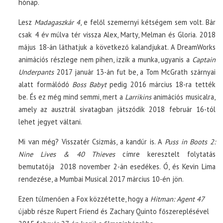
hónap.
Lesz
Madagaszkár 4
, e felől szemernyi kétségem sem volt. Bár
csak 4 év múlva tér vissza Alex, Marty, Melman és Gloria. 2018
május 18-án láthatjuk a következő kalandjukat. A DreamWorks
animációs részlege nem pihen, izzik a munka, ugyanis a
Captain
Underpants
2017 január 13-án fut be, a Tom McGrath szárnyai
alatt formálódó
Boss Babyt
pedig 2016 március 18-ra tették
be. És ez még mind semmi, mert a
Larrikins
animációs musicalra,
amely az ausztrál sivatagban játszódik 2018 február 16-tól
lehet jegyet váltani.
Mi van még? Visszatér Csizmás, a kandúr is. A
Puss in Boots 2:
Nine Lives & 40 Thieves
címre keresztelt folytatás
bemutatója 2018 november 2-án esedékes. Ó, és Kevin Lima
rendezése, a Mumbai Musical 2017 március 10-én jön.
Ezen túlmenően a Fox közzétette, hogy a
Hitman: Agent 47
újabb része Rupert Friend és Zachary Quinto főszereplésével