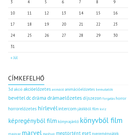
3
4
5
6
7
8
9
10
11
12
13
14
15
16
17
18
19
20
21
22
23
24
25
26
27
28
29
30
31
« Júl
CÍMKEFELHŐ
akcióelőzetes
3d
akció
animációelőzetes
bemutatók
animáció
dráma
drámaelőzetes
bevétel
dc
díjszezon
horror
forgatás
hírlevél
intercom
horrorelőzetes
játékból film
kvíz
könyvből film
képregényből film
könyvajánló
marvel
megtörtént eset
nyereményjáték
magyar
mashup