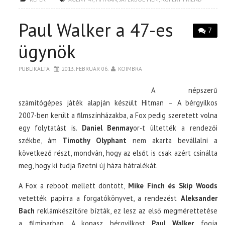
Paul Walker a 47-es
7
ügynök
PUBLIKÁLTA
2013. FEBRUÁR 06.
KOIMBRA
A népszerű
számítógépes játék alapján készült Hitman – A bérgyilkos
2007-ben került a filmszínházakba, a Fox pedig szeretett volna
egy folytatást is.
Daniel Benmay
or-t ültették a rendezői
székbe, ám
Timothy Olyphant
nem akarta bevállalni a
következő részt, mondván, hogy az elsőt is csak azért csinálta
meg, hogy ki tudja fizetni új háza hátralékát.
A Fox a reboot mellett döntött,
Mike Finch és Skip Woods
vetették papírra a forgatókönyvet, a rendezést
Aleksander
Bach
reklámkészítőre bízták, ez lesz az első megmérettetése
a filmiparban. A kopasz bérgyilkost
Paul Walker
fogja