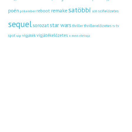
satöbbi
remake
poén
reboot
scifielőzetes
pókember
scifi
sequel
star wars
sorozat
thrillerelőzetes
thriller
tv
tv
vígjátékelőzetes
vígjáték
spot
uip
x men
életrajz