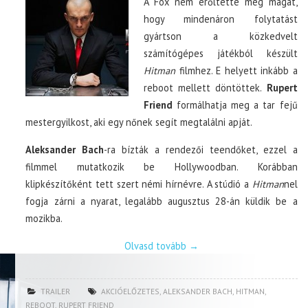
A Fox nem erőltette meg magát,
hogy mindenáron folytatást
gyártson a közkedvelt
számítógépes játékból készült
Hitman
filmhez. E helyett inkább a
reboot mellett döntöttek.
Rupert
Friend
formálhatja meg a tar fejű
mestergyilkost, aki egy nőnek segít megtalálni apját.
Aleksander Bach
-ra bízták a rendezői teendőket, ezzel a
filmmel mutatkozik be Hollywoodban. Korábban
klipkészítőként tett szert némi hírnévre. A stúdió a
Hitman
nel
fogja zárni a nyarat, legalább augusztus 28-án küldik be a
mozikba.
Olvasd tovább
→
TRAILER
AKCIÓELŐZETES
,
ALEKSANDER BACH
,
HITMAN
,
REBOOT
,
RUPERT FRIEND