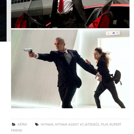
KÉPEK
HITMAN
,
HITMAN AGENT 47
,
JÁTÉKBÓL FILM
,
RUPERT
FRIEND