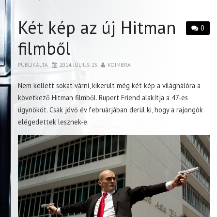
Két kép az új Hitman
0
filmből
PUBLIKÁLTA
2014. JÚLIUS 25.
KOIMBRA
Nem kellett sokat várni, kikerült még két kép a világhálóra a
következő Hitman filmből. Rupert Friend alakítja a 47-es
ügynököt. Csak jövő év februárjában derül ki, hogy a rajongók
elégedettek lesznek-e.