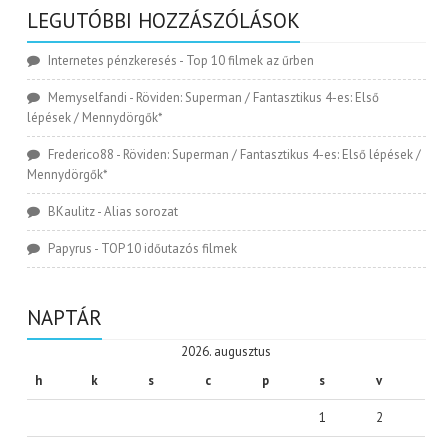
LEGUTÓBBI HOZZÁSZÓLÁSOK
Internetes pénzkeresés
-
Top 10 filmek az űrben
Memyselfandi
-
Röviden: Superman / Fantasztikus 4-es: Első
lépések / Mennydörgők*
Frederico88
-
Röviden: Superman / Fantasztikus 4-es: Első lépések /
Mennydörgők*
BKaulitz
-
Alias sorozat
Papyrus
-
TOP 10 időutazós filmek
NAPTÁR
2026. augusztus
h
k
s
c
p
s
v
1
2