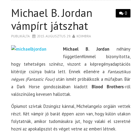
Michael B. Jordan
0
vámpírt játszhat
PUBLIKÁLTA
2015. AUGUSZTUS 29.
KOIMBRA
Michael B. Jordan
néhány
függetlenfilmmel bizonyította,
hogy tehetséges színész, viszont a képregényadaptációs
kitérője csúnya bukta lett. Ennek ellenére a
Fantasztikus
négyes (Fantastic Four)
után ismét próbálkozik a műfajban. Bár
a Dark Horse gondozásában kiadott
Blood Brothers
-ről
valószínűleg kevesen hallottak.
Ópiumot szívtak Dzsingisz kánnal, Michelangelo orgiáin vettek
részt. Két vámpír jó barát éppen azon van, hogy külön utakon
folytatnák, amikor tudomásukra jut, hogy valaki el szeretné
hozni az apokalipszist és véget vetne az emberi létnek.