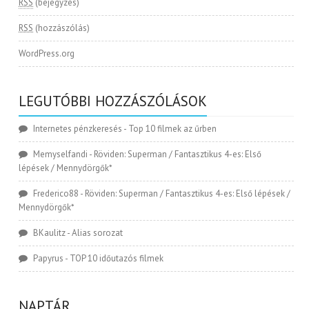
RSS
(bejegyzés)
RSS
(hozzászólás)
WordPress.org
LEGUTÓBBI HOZZÁSZÓLÁSOK
Internetes pénzkeresés
-
Top 10 filmek az űrben
Memyselfandi
-
Röviden: Superman / Fantasztikus 4-es: Első
lépések / Mennydörgők*
Frederico88
-
Röviden: Superman / Fantasztikus 4-es: Első lépések /
Mennydörgők*
BKaulitz
-
Alias sorozat
Papyrus
-
TOP 10 időutazós filmek
NAPTÁR