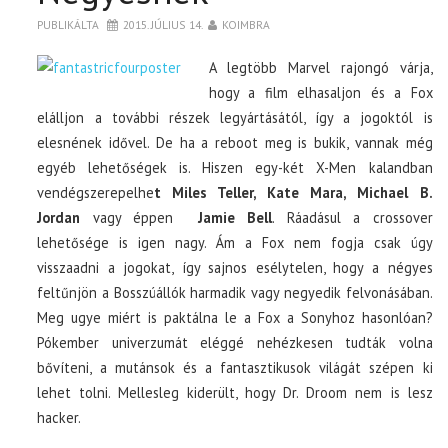
PUBLIKÁLTA
2015. JÚLIUS 14.
KOIMBRA
A legtöbb Marvel rajongó várja,
hogy a film elhasaljon és a Fox
elálljon a további részek legyártásától, így a jogoktól is
elesnének idővel. De ha a reboot meg is bukik, vannak még
egyéb lehetőségek is. Hiszen egy-két X-Men kalandban
vendégszerepelhe
t Miles Teller, Kate Mara, Michael B.
Jordan
vagy éppen
Jamie Bell
. Ráadásul a crossover
lehetősége is igen nagy. Ám a Fox nem fogja csak úgy
visszaadni a jogokat, így sajnos esélytelen, hogy a négyes
feltűnjön a Bosszúállók harmadik vagy negyedik felvonásában.
Meg ugye miért is paktálna le a Fox a Sonyhoz hasonlóan?
Pókember univerzumát eléggé nehézkesen tudták volna
bővíteni, a mutánsok és a fantasztikusok világát szépen ki
lehet tolni. Mellesleg kiderült, hogy Dr. Droom nem is lesz
hacker.