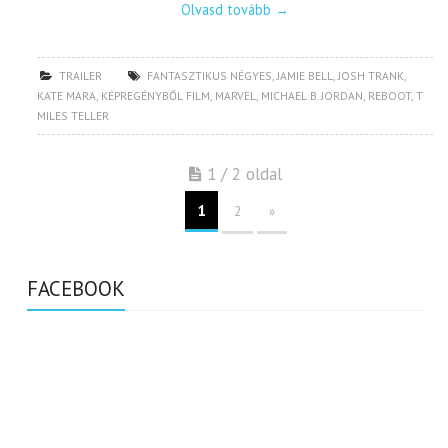
Olvasd tovább
→
TRAILER
FANTASZTIKUS NÉGYES
,
JAMIE BELL
,
JOSH TRANK
,
KATE MARA
,
KÉPREGÉNYBŐL FILM
,
MARVEL
,
MICHAEL B. JORDAN
,
REBOOT
,
T
MILES TELLER
1 / 2 oldal
1
2
»
FACEBOOK