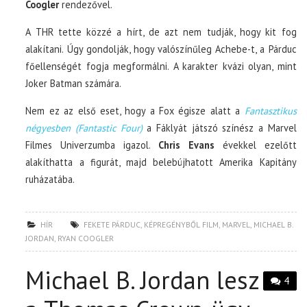
Coogler
rendezővel.
A THR tette közzé a hírt, de azt nem tudják, hogy kit fog
alakítani. Úgy gondolják, hogy valószínűleg Achebe-t, a Párduc
főellenségét fogja megformálni. A karakter kvázi olyan, mint
Joker Batman számára.
Nem ez az első eset, hogy a Fox égisze alatt a
Fantasztikus
négyesben (Fantastic Four)
a Fáklyát játszó színész a Marvel
Filmes Univerzumba igazol.
Chris Evans
évekkel ezelőtt
alakíthatta a figurát, majd belebújhatott Amerika Kapitány
ruházatába.
HÍR
FEKETE PÁRDUC
,
KÉPREGÉNYBŐL FILM
,
MARVEL
,
MICHAEL B.
JORDAN
,
RYAN COOGLER
Michael B. Jordan lesz
4