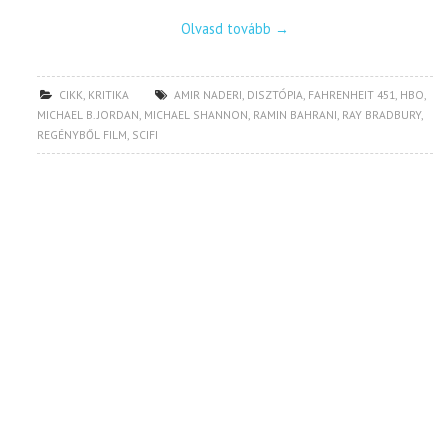
Olvasd tovább
→
CIKK
,
KRITIKA
AMIR NADERI
,
DISZTÓPIA
,
FAHRENHEIT 451
,
HBO
,
MICHAEL B. JORDAN
,
MICHAEL SHANNON
,
RAMIN BAHRANI
,
RAY BRADBURY
,
REGÉNYBŐL FILM
,
SCIFI