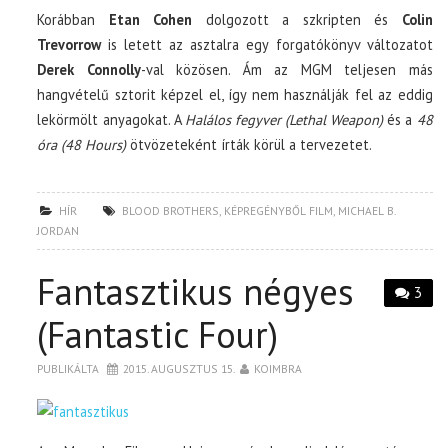
Korábban
Etan Cohen
dolgozott a szkripten és
Colin
Trevorrow
is letett az asztalra egy forgatókönyv változatot
Derek Connolly
-val közösen. Ám az MGM teljesen más
hangvételű sztorit képzel el, így nem használják fel az eddig
lekörmölt anyagokat. A
Halálos fegyver (Lethal Weapon)
és a
48
óra (48 Hours)
ötvözeteként írták körül a tervezetet.
HÍR
BLOOD BROTHERS
,
KÉPREGÉNYBŐL FILM
,
MICHAEL B.
JORDAN
Fantasztikus négyes
3
(Fantastic Four)
PUBLIKÁLTA
2015. AUGUSZTUS 15.
KOIMBRA