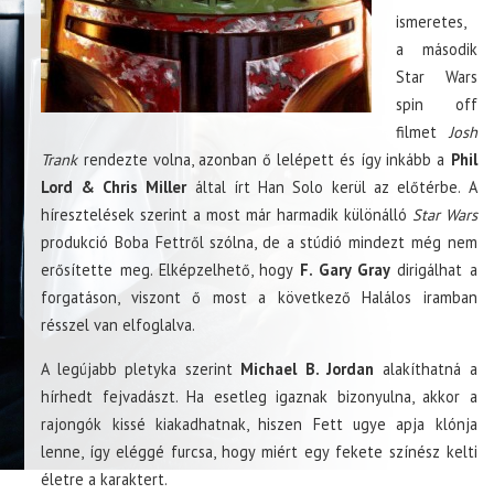
ismeretes,
a második
Star Wars
spin off
filmet
Josh
Trank
rendezte volna, azonban ő lelépett és így inkább a
Phil
Lord & Chris Miller
által írt Han Solo kerül az előtérbe. A
híresztelések szerint a most már harmadik különálló
Star Wars
produkció Boba Fettről szólna, de a stúdió mindezt még nem
erősítette meg. Elképzelhető, hogy
F. Gary Gray
dirigálhat a
forgatáson, viszont ő most a következő Halálos iramban
résszel van elfoglalva.
A legújabb pletyka szerint
Michael B. Jordan
alakíthatná a
hírhedt fejvadászt. Ha esetleg igaznak bizonyulna, akkor a
rajongók kissé kiakadhatnak, hiszen Fett ugye apja klónja
lenne, így eléggé furcsa, hogy miért egy fekete színész kelti
életre a karaktert.