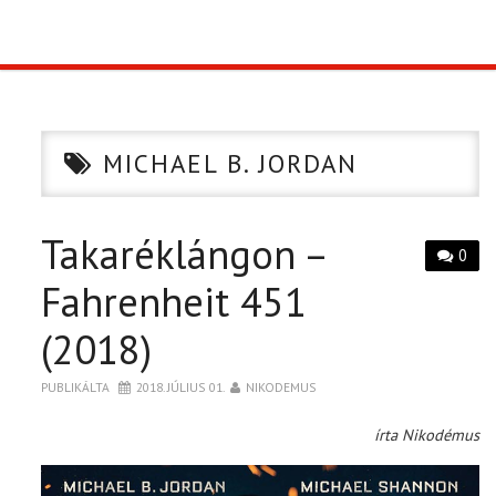
TOP10
KULISSZA
MICHAEL B. JORDAN
CIKK
Takaréklángon –
PÓLÓ RENDELÉS
0
Fahrenheit 451
(2018)
PUBLIKÁLTA
2018. JÚLIUS 01.
NIKODEMUS
írta Nikodémus