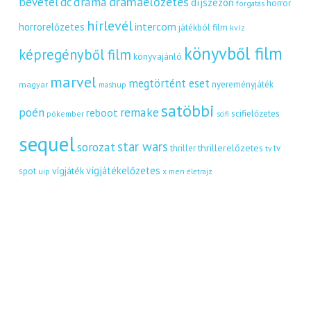
dráma
drámaelőzetes
bevétel
dc
díjszezon
horror
forgatás
hírlevél
intercom
horrorelőzetes
játékból film
kvíz
könyvből film
képregényből film
könyvajánló
marvel
megtörtént eset
nyereményjáték
magyar
mashup
satöbbi
remake
poén
reboot
scifielőzetes
pókember
scifi
sequel
star wars
sorozat
thrillerelőzetes
thriller
tv
tv
vígjátékelőzetes
vígjáték
spot
uip
x men
életrajz