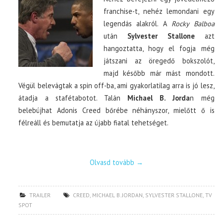
franchise-t, nehéz lemondani egy
legendás alakról. A
Rocky Balboa
után
Sylvester Stallone
azt
hangoztatta, hogy el fogja még
játszani az öregedő bokszolót,
majd később már mást mondott.
Végül belevágtak a spin off-ba, ami gyakorlatilag arra is jó lesz,
átadja a stafétabotot. Talán
Michael B. Jorda
n még
belebújhat Adonis Creed bőrébe néhányszor, mielőtt ő is
félreáll és bemutatja az újabb fiatal tehetséget.
Olvasd tovább
→
TRAILER
CREED
,
MICHAEL B. JORDAN
,
SYLVESTER STALLONE
,
TV
SPOT