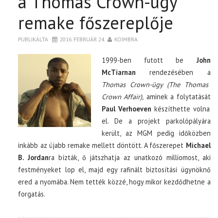
a Thomas Crown-ügy
remake főszereplője
PUBLIKÁLTA
2016. FEBRUÁR 24.
KOIMBRA
1999-ben futott be
John
McTiarnan
rendezésében a
Thomas Crown-ügy (The Thomas
Crown Affair),
aminek a folytatását
Paul Verhoeven
készíthette volna
el. De a projekt parkolópályára
került, az MGM pedig időközben
inkább az újabb remake mellett döntött. A főszerepet
Michael
B. Jordan
ra bízták, ő játszhatja az unatkozó milliomost, aki
festményeket lop el, majd egy rafinált biztosítási ügynöknő
ered a nyomába. Nem tették közzé, hogy mikor kezdődhetne a
forgatás.