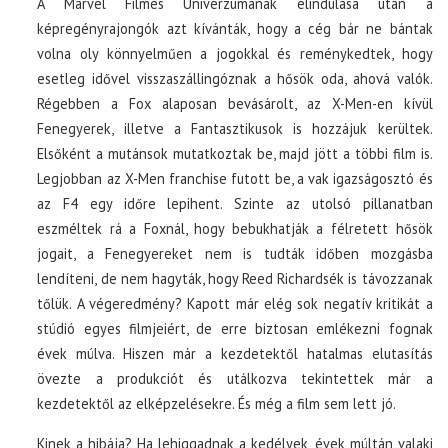
A Marvel Filmes Univerzumának elindulása után a
képregényrajongók azt kívánták, hogy a cég bár ne bántak
volna oly könnyelműen a jogokkal és reménykedtek, hogy
esetleg idővel visszaszállingóznak a hősök oda, ahová valók.
Régebben a Fox alaposan bevásárolt, az X-Men-en kívül
Fenegyerek, illetve a Fantasztikusok is hozzájuk kerültek.
Elsőként a mutánsok mutatkoztak be, majd jött a többi film is.
Legjobban az X-Men franchise futott be, a vak igazságosztó és
az F4 egy időre lepihent. Szinte az utolsó pillanatban
eszméltek rá a Foxnál, hogy bebukhatják a félretett hősök
jogait, a Fenegyereket nem is tudták időben mozgásba
lendíteni, de nem hagyták, hogy Reed Richardsék is távozzanak
tőlük. A végeredmény? Kapott már elég sok negatív kritikát a
stúdió egyes filmjeiért, de erre biztosan emlékezni fognak
évek múlva. Hiszen már a kezdetektől hatalmas elutasítás
övezte a produkciót és utálkozva tekintettek már a
kezdetektől az elképzelésekre. És még a film sem lett jó.
Kinek a hibája? Ha lehiggadnak a kedélyek, évek múltán valaki