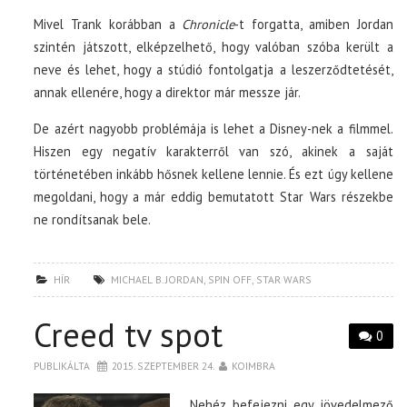
Mivel Trank korábban a
Chronicle
-t forgatta, amiben Jordan
szintén játszott, elképzelhető, hogy valóban szóba került a
neve és lehet, hogy a stúdió fontolgatja a leszerződtetését,
annak ellenére, hogy a direktor már messze jár.
De azért nagyobb problémája is lehet a Disney-nek a filmmel.
Hiszen egy negatív karakterről van szó, akinek a saját
történetében inkább hősnek kellene lennie. És ezt úgy kellene
megoldani, hogy a már eddig bemutatott Star Wars részekbe
ne rondítsanak bele.
HÍR
MICHAEL B. JORDAN
,
SPIN OFF
,
STAR WARS
Creed tv spot
0
PUBLIKÁLTA
2015. SZEPTEMBER 24.
KOIMBRA
Nehéz befejezni egy jövedelmező