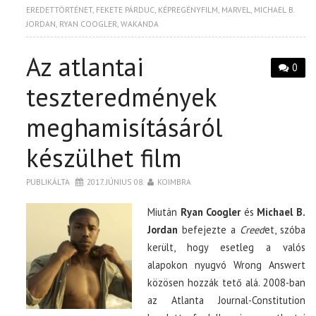
EREDETTÖRTÉNET
,
FEKETE PÁRDUC
,
KÉPREGÉNYFILM
,
MARVEL
,
MICHAEL B.
JORDAN
,
RYAN COOGLER
,
WAKANDA
Az atlantai
0
teszteredmények
meghamisításáról
készülhet film
PUBLIKÁLTA
2017. JÚNIUS 08.
KOIMBRA
Miután
Ryan Coogler
és
Michael B.
Jordan
befejezte a
Creed
et, szóba
került, hogy esetleg a valós
alapokon nyugvó Wrong Answert
közösen hozzák tető alá. 2008-ban
az Atlanta Journal-Constitution