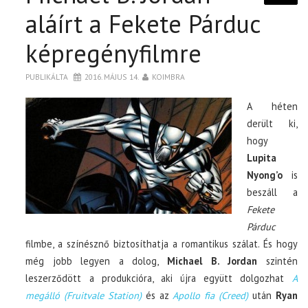
aláírt a Fekete Párduc
képregényfilmre
PUBLIKÁLTA
2016. MÁJUS 14.
KOIMBRA
A héten
derült ki,
hogy
Lupita
Nyong’o
is
beszáll a
Fekete
Párduc
filmbe, a színésznő biztosíthatja a romantikus szálat. És hogy
még jobb legyen a dolog,
Michael B. Jordan
szintén
leszerződött a produkcióra, aki újra együtt dolgozhat
A
megálló (Fruitvale Station)
és az
Apollo fia (Creed)
után
Ryan