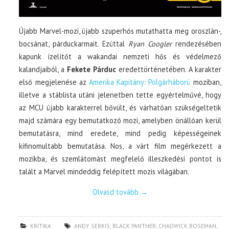
Újabb Marvel-mozi, újabb szuperhős mutathatta meg oroszlán-,
bocsánat, párduckarmait. Ezúttal
Ryan Coogler
rendezésében
kapunk ízelítőt a wakandai nemzeti hős és védelmező
kalandjaiból, a
Fekete Párduc
eredettörténetében. A karakter
első megjelenése az
Amerika Kapitány: Polgárháború
moziban,
illetve a stáblista utáni jelenetben tette egyértelművé, hogy
az MCU újabb karakterrel bővült, és várhatóan szükségeltetik
majd számára egy bemutatkozó mozi, amelyben önállóan kerül
bemutatásra, mind eredete, mind pedig képességeinek
kifinomultabb bemutatása. Nos, a várt film megérkezett a
mozikba, és szemlátomást megfelelő illeszkedési pontot is
talált a Marvel mindeddig felépített mozis világában.
Olvasd tovább
→
KRITIKA
ANDY SERKIS
,
BLACK PANTHER
,
CHADWICK BOSEMAN
,