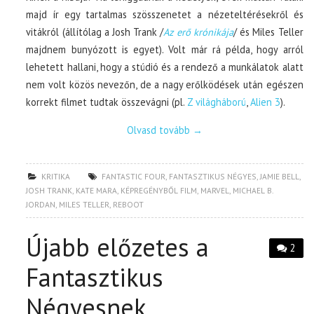
majd ír egy tartalmas szösszenetet a nézeteltérésekről és
vitákról (állítólag a Josh Trank /
Az erő krónikája
/ és Miles Teller
majdnem bunyózott is egyet). Volt már rá példa, hogy arról
lehetett hallani, hogy a stúdió és a rendező a munkálatok alatt
nem volt közös nevezőn, de a nagy erőlködések után egészen
korrekt filmet tudtak összevágni (pl.
Z világháború
,
Alien 3
).
Olvasd tovább
→
KRITIKA
FANTASTIC FOUR
,
FANTASZTIKUS NÉGYES
,
JAMIE BELL
,
JOSH TRANK
,
KATE MARA
,
KÉPREGÉNYBŐL FILM
,
MARVEL
,
MICHAEL B.
JORDAN
,
MILES TELLER
,
REBOOT
Újabb előzetes a
2
Fantasztikus
Négyesnek