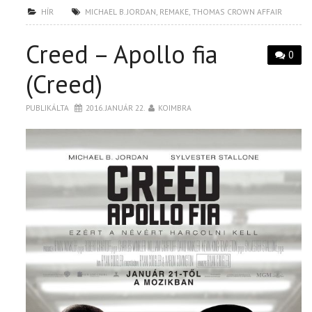
HÍR
MICHAEL B. JORDAN
,
REMAKE
,
THOMAS CROWN AFFAIR
Creed – Apollo fia
0
(Creed)
PUBLIKÁLTA
2016. JANUÁR 22.
KOIMBRA