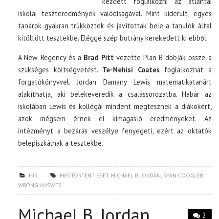
kezdett foglalkozni az atlantai
iskolai teszteredmények valódiságával. Mint kiderült, egyes
tanárok gyakran trükköztek és javítottak bele a tanulók által
kitöltött tesztekbe. Eléggé szép botrány kerekedett ki ebből.
A New Regency és a
Brad Pitt
vezette Plan B dobják össze a
szükséges költségvetést.
Te-Nehisi Coates
foglalkozhat a
forgatókönyvvel. Jordan Damany Lewis matematikatanárt
alakíthatja, aki belekeveredik a csalássorozatba. Habár az
iskolában Lewis és kollégái mindent megtesznek a diákokért,
azok mégsem érnek el kimagasló eredményeket. Az
intézményt a bezárás veszélye fenyegeti, ezért az oktatók
belepiszkálnak a tesztekbe.
HÍR
MEGTÖRTÉNT ESET
,
MICHAEL B. JORDAN
,
RYAN COOGLER
,
WRONG ANSWER
Michael B. Jordan
2