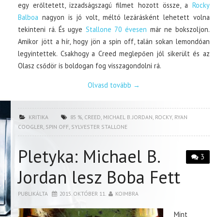
egy erőltetett, izzadságszagú filmet hozott össze, a
Rocky
Balboa
nagyon is jó volt, méltó lezárásként lehetett volna
tekinteni rá. És ugye
Stallone 70 évesen
már ne bokszoljon.
Amikor jött a hír, hogy jön a spin off, talán sokan lemondóan
legyintettek. Csakhogy a Creed meglepően jól sikerült és az
Olasz csődör is boldogan fog visszagondolni rá.
Olvasd tovább
→
KRITIKA
85 %
,
CREED
,
MICHAEL B. JORDAN
,
ROCKY
,
RYAN
COOGLER
,
SPIN OFF
,
SYLVESTER STALLONE
Pletyka: Michael B.
3
Jordan lesz Boba Fett
PUBLIKÁLTA
2015. OKTÓBER 11.
KOIMBRA
Mint