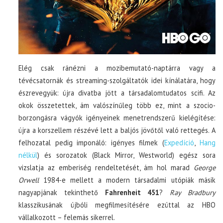
Elég csak ránézni a mozibemutató-naptárra vagy a
tévécsatornák és streaming-szolgáltatók idei kínálatára, hogy
észrevegyük: újra divatba jött a társadalomtudatos scifi. Az
okok összetettek, ám valószínűleg több ez, mint a szocio-
borzongásra vágyók igényeinek menetrendszerű kielégítése:
újra a korszellem részévé lett a baljós jövőtől való rettegés. A
felhozatal pedig imponáló: igényes filmek (
Expedíció
,
Hang
nélkül
) és sorozatok (Black Mirror, Westworld) egész sora
vizslatja az emberiség rendeltetését, ám hol marad
George
Orwell
1984-e mellett a modern társadalmi utópiák másik
nagyapjának tekinthető
Fahrenheit 451
?
Ray Bradbury
klasszikusának újbóli megfilmesítésére ezúttal az HBO
vállalkozott – felemás sikerrel.