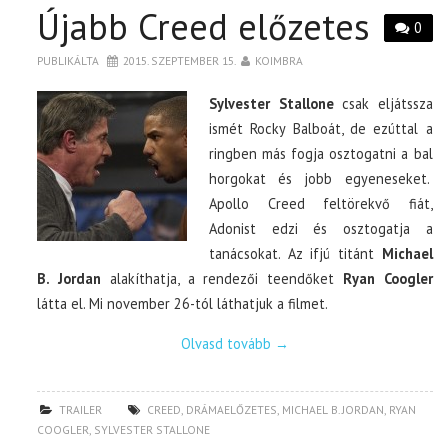
Újabb Creed előzetes
0
PUBLIKÁLTA
2015. SZEPTEMBER 15.
KOIMBRA
Sylvester Stallone
csak eljátssza
ismét Rocky Balboát, de ezúttal a
ringben más fogja osztogatni a bal
horgokat és jobb egyeneseket.
Apollo Creed feltörekvő fiát,
Adonist edzi és osztogatja a
tanácsokat. Az ifjú titánt
Michael
B. Jordan
alakíthatja, a rendezői teendőket
Ryan Coogler
látta el. Mi november 26-tól láthatjuk a filmet.
Olvasd tovább
→
TRAILER
CREED
,
DRÁMAELŐZETES
,
MICHAEL B. JORDAN
,
RYAN
COOGLER
,
SYLVESTER STALLONE