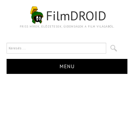
FilmDROID
FRISS HÍREK, ELŐZETESEK, ÚJDONSÁGOK A FILM VILÁGÁBÓL.
MENU
HÍR
TRAILER
KRITIKA
BOXOFFICE