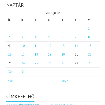
NAPTÁR
2018. július
h
k
s
c
p
s
v
1
2
3
4
5
6
7
8
9
10
11
12
13
14
15
16
17
18
19
20
21
22
23
24
25
26
27
28
29
30
31
« jún
aug »
CÍMKEFELHŐ
akcióelőzetes
3d