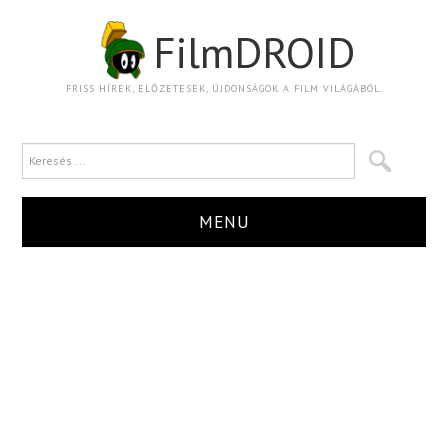
FilmDROID
FRISS HÍREK, ELŐZETESEK, ÚJDONSÁGOK A FILM VILÁGÁBÓL.
MENU
HÍR
TRAILER
KRITIKA
BOXOFFICE