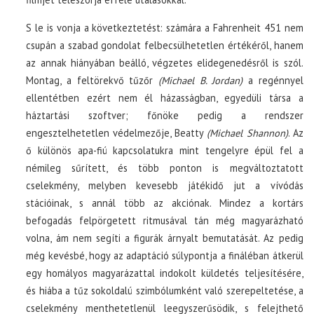
S le is vonja a következtetést: számára a Fahrenheit 451 nem
csupán a szabad gondolat felbecsülhetetlen értékéről, hanem
az annak hiányában beálló, végzetes elidegenedésről is szól.
Montag, a feltörekvő tűzőr
(Michael B. Jordan)
a regénnyel
ellentétben ezért nem él házasságban, egyedüli társa a
háztartási szoftver; főnöke pedig a rendszer
engesztelhetetlen védelmezője, Beatty
(Michael Shannon)
. Az
ő különös apa-fiú kapcsolatukra mint tengelyre épül fel a
némileg sűrített, és több ponton is megváltoztatott
cselekmény, melyben kevesebb játékidő jut a vívódás
stációinak, s annál több az akciónak. Mindez a kortárs
befogadás felpörgetett ritmusával tán még magyarázható
volna, ám nem segíti a figurák árnyalt bemutatását. Az pedig
még kevésbé, hogy az adaptáció súlypontja a fináléban átkerül
egy homályos magyarázattal indokolt küldetés teljesítésére,
és hiába a tűz sokoldalú szimbólumként való szerepeltetése, a
cselekmény menthetetlenül leegyszerűsödik, s felejthető