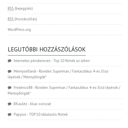
RSS
(bejegyzés)
RSS
(hozzászólás)
WordPress.org
LEGUTÓBBI HOZZÁSZÓLÁSOK
Internetes pénzkeresés
-
Top 10 filmek az űrben
Memyselfandi
-
Röviden: Superman / Fantasztikus 4-es: Első
lépések / Mennydörgők*
Frederico88
-
Röviden: Superman / Fantasztikus 4-es: Első lépések /
Mennydörgők*
BKaulitz
-
Alias sorozat
Papyrus
-
TOP 10 időutazós filmek