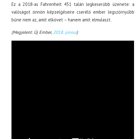
Ez a 2018-as Fahrenheit 451 talán legkeserűbb üzenete: a
valóságot önnön képzelgéseire cserélő ember legszörnyűbb
bűne nem az, amit elkövet – hanem amit elmulaszt.
(Megjelent: Új Ember,
2018. június
)