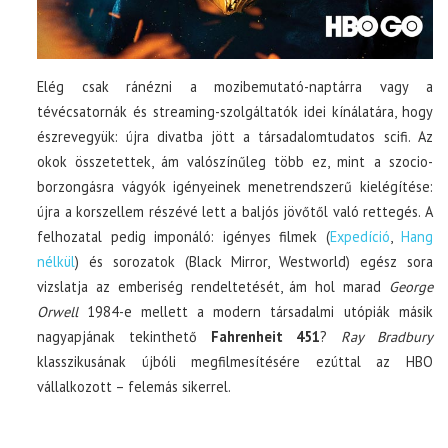
Elég csak ránézni a mozibemutató-naptárra vagy a
tévécsatornák és streaming-szolgáltatók idei kínálatára, hogy
észrevegyük: újra divatba jött a társadalomtudatos scifi. Az
okok összetettek, ám valószínűleg több ez, mint a szocio-
borzongásra vágyók igényeinek menetrendszerű kielégítése:
újra a korszellem részévé lett a baljós jövőtől való rettegés. A
felhozatal pedig imponáló: igényes filmek (
Expedíció
,
Hang
nélkül
) és sorozatok (Black Mirror, Westworld) egész sora
vizslatja az emberiség rendeltetését, ám hol marad
George
Orwell
1984-e mellett a modern társadalmi utópiák másik
nagyapjának tekinthető
Fahrenheit 451
?
Ray Bradbury
klasszikusának újbóli megfilmesítésére ezúttal az HBO
vállalkozott – felemás sikerrel.