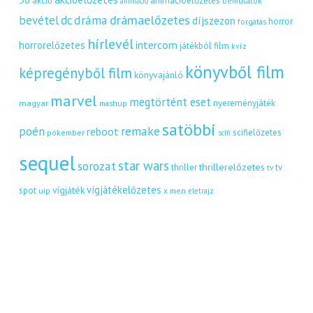
akció
animációelőzetes
bemutatók
animáció
dráma
drámaelőzetes
bevétel
dc
díjszezon
horror
forgatás
hírlevél
intercom
horrorelőzetes
játékból film
kvíz
könyvből film
képregényből film
könyvajánló
marvel
megtörtént eset
nyereményjáték
magyar
mashup
satöbbi
remake
poén
reboot
scifielőzetes
pókember
scifi
sequel
star wars
sorozat
thrillerelőzetes
thriller
tv
tv
vígjátékelőzetes
vígjáték
spot
uip
x men
életrajz