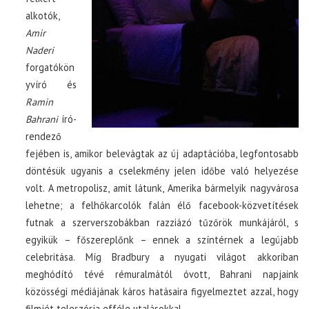
alkotók,
Amir
Naderi
forgatókön
yvíró és
Ramin
Bahrani
író-
rendező
fejében is, amikor belevágtak az új adaptációba, legfontosabb
döntésük ugyanis a cselekmény jelen időbe való helyezése
volt. A metropolisz, amit látunk, Amerika bármelyik nagyvárosa
lehetne; a felhőkarcolók falán élő facebook-közvetítések
futnak a szerverszobákban razziázó tűzőrök munkájáról, s
egyikük – főszereplőnk – ennek a színtérnek a legújabb
celebritása. Míg Bradbury a nyugati világot akkoriban
meghódító tévé rémuralmától óvott, Bahrani napjaink
közösségi médiájának káros hatásaira figyelmeztet azzal, hogy
filmjét teleszórja efféle utalásokkal.