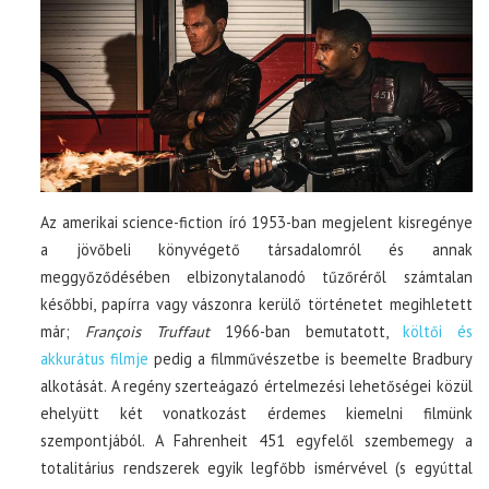
Az amerikai science-fiction író 1953-ban megjelent kisregénye
a jövőbeli könyvégető társadalomról és annak
meggyőződésében elbizonytalanodó tűzőréről számtalan
későbbi, papírra vagy vászonra kerülő történetet megihletett
már;
François Truffaut
1966-ban bemutatott,
költői és
akkurátus filmje
pedig a filmművészetbe is beemelte Bradbury
alkotását. A regény szerteágazó értelmezési lehetőségei közül
ehelyütt két vonatkozást érdemes kiemelni filmünk
szempontjából. A Fahrenheit 451 egyfelől szembemegy a
totalitárius rendszerek egyik legfőbb ismérvével (s egyúttal