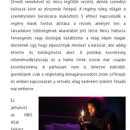
Orwell remekével is): nincs legfőbb vezető, akinek személyi
kultusza köré az elnyomás felépül. A regény rideg világát a
személytelen bürokrácia működteti. S ehhez kapcsolódik a
regény másik fontos állítása: a rezsim, amelyet leír, a
társadalom többségének akaratából jött létre. Nincs háborús
fenyegetés vagy ökológiai kataklizma: a világ népei maguk
döntenek úgy, hogy elpusztítják mindazt a kultúrát, ami addig
éltette és boldogította őket. A politikai korrektség
véleménydiktatúrája és a hamis hírek özöne már csupán
következmény. A párhuzam nem is lehetne kiáltóbb:
gondoljunk csak a végletekig elmagányosodott, intim szféráját
és emberi kapcsolatait a virtuális világ kedvéért önként feladó
mai emberre.
Ez
járhatott
az HBO
által
felkért