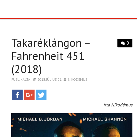
TOP10
KULISSZA
Takaréklángon –
0
CIKK
Fahrenheit 451
(2018)
PÓLÓ RENDELÉS
PUBLIKÁLTA
2018. JÚLIUS 01.
NIKODEMUS
írta Nikodémus