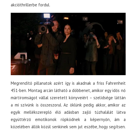
akcióthrillerbe fordul.
Megrendítő pillanatok azért így is akadnak a friss Fahrenheit
451-ben. Montag arcán látható a döbbenet, amikor egy idős nő
mártíromságot vállal szeretett könyveiért – szelídsége láttán
a mi szívünk is összeszorul. Az öklünk pedig akkor, amikor az
egyik mellékszereplő élő adásban zajló tűzhalálát látva
együttérző emotikonok röpködnek a képernyőn, ám a
közelében állók közül senkinek sem jut eszébe, hogy segítsen.