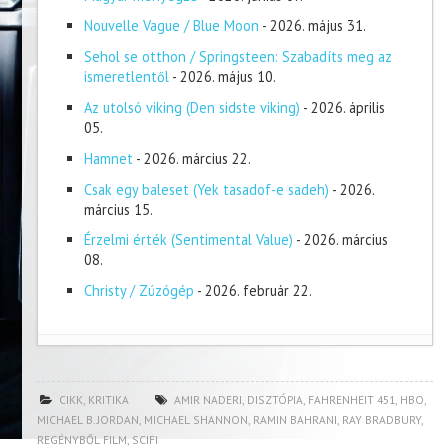
Nouvelle Vague / Blue Moon
- 2026. május 31.
Sehol se otthon / Springsteen: Szabadíts meg az
ismeretlentől
- 2026. május 10.
Az utolsó viking (Den sidste viking)
- 2026. április
05.
Hamnet
- 2026. március 22.
Csak egy baleset (Yek tasadof-e sadeh)
- 2026.
március 15.
Érzelmi érték (Sentimental Value)
- 2026. március
08.
Christy / Zúzógép
- 2026. február 22.
CIKK
,
KRITIKA
AMIR NADERI
,
DISZTÓPIA
,
FAHRENHEIT 451
,
HBO
,
MICHAEL B. JORDAN
,
MICHAEL SHANNON
,
RAMIN BAHRANI
,
RAY BRADBURY
,
REGÉNYBŐL FILM
,
SCIFI