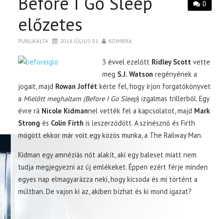
Before I Go Sleep
0
előzetes
PUBLIKÁLTA
2014. JÚLIUS 01.
KOIMBRA
3 évvel ezelőtt
Ridley Scott
vette
meg
S.J. Watson
regényének a
jogait, majd
Rowan Joffét
kérte fel, hogy írjon forgatókönyvet
a
Mielőtt meghaltam (Before I Go Sleep
) izgalmas trillerből. Egy
évre rá
Nicole Kidman
nel vették fel a kapcsolatot, majd
Mark
Strong
és
Colin Firth
is leszerződött. A színésznő és Firth
mögött ekkor már volt egy közös munka, a The Railway Man.
Kidman egy amnéziás nőt alakít, aki egy baleset miatt nem
tudja megjegyezni az új emlékeket. Éppen ezért férje minden
egyes nap elmagyarázza neki, hogy kicsoda és mi történt a
múltban. De vajon ki az, akiben bízhat és ki mond igazat?