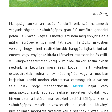
írta Doro_
Manapság amikor animációs filmekről esik szó, hajlamosak
vagyunk rögtön a számítógépes grafikájú mesékre gondolni
például a Pixartól vagy a Disneytől, ami nem meglepő, hisz ez a
műfaj évről-évre szemmel láthatóan fejlődik, miközben
verseng, hogy minél realisztikusabb hangyát, lajhárt, kutyát,
embert vagy lenyűgöző kitalált lényeket mutasson be és csilli-
villi világokat teremtsen köréjük. Volt idő amikor izgalmunkban
ráültünk a kezünkre mesenézés közben mert különben
összezsíroztuk volna a tv képernyőjét vagy a moziban
karjainkat zombi módon előretartva cammogtunk a vászon
felé, csak hogy megérinthessük
Merida
haját vagy
megcsapkodhassuk egy-egy sárkány pikkelyes oldalát. Azt
hiszem ezen a határon már évekkel ezelőtt túlléptünk és a
számítógépes mesék elvesztették a „csak a látvány”
privilégiumát, mögöttes tartalom kell a nézőnek, s ezzel – ha