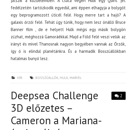
játszik a küzdelemben. A csata végén Hulk egy Quint jet
fedélzetén tartózkodik egyedül, ami éppen elhagyja a bolygót
egy beprogramozott úticél felé. Hogy merre tart a hajó? A
galaxis őrzői felé. Tehát úgy tűnik, hogy nem lesz önálló Bruce
Banner film , de e helyett Hulk mégis egy másik bolygón
zúzhat, méghozzá Gamoráékkal. Majd a Föld felé veszi velük az
irányt és mivel Thanosnak nagyon begyében vannak az Őrzők,
így ő is elindul planétánkra. És a harmadik Bosszúállókban
hatalmas bunyó lesz.
HÍR
BOSSZÚÁLLÓK
,
HULK
,
MARVEL
Deepsea Challenge
2
3D előzetes –
Cameron a Mariana-