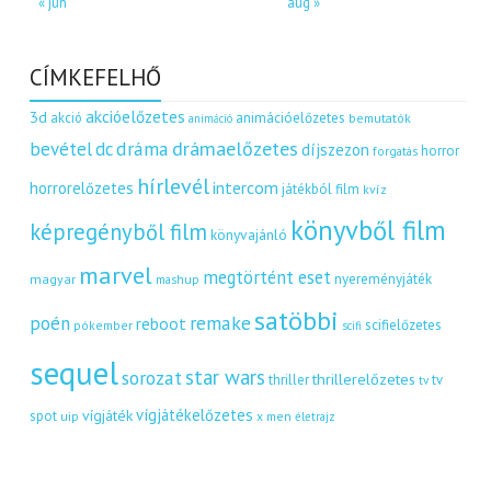
« jún
aug »
CÍMKEFELHŐ
akcióelőzetes
3d
akció
animációelőzetes
bemutatók
animáció
dráma
drámaelőzetes
bevétel
dc
díjszezon
horror
forgatás
hírlevél
intercom
horrorelőzetes
játékból film
kvíz
könyvből film
képregényből film
könyvajánló
marvel
megtörtént eset
nyereményjáték
magyar
mashup
satöbbi
remake
poén
reboot
scifielőzetes
pókember
scifi
sequel
star wars
sorozat
thrillerelőzetes
thriller
tv
tv
vígjátékelőzetes
vígjáték
spot
uip
x men
életrajz