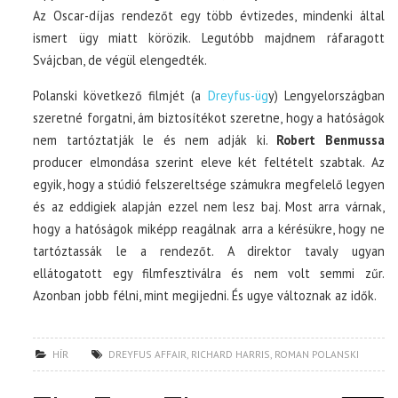
Az Oscar-díjas rendezőt egy több évtizedes, mindenki által
ismert ügy miatt körözik. Legutóbb majdnem ráfaragott
Svájcban, de végül elengedték.
Polanski következő filmjét (a
Dreyfus-üg
y) Lengyelországban
szeretné forgatni, ám biztosítékot szeretne, hogy a hatóságok
nem tartóztatják le és nem adják ki.
Robert Benmussa
producer elmondása szerint eleve két feltételt szabtak. Az
egyik, hogy a stúdió felszereltsége számukra megfelelő legyen
és az eddigiek alapján ezzel nem lesz baj. Most arra várnak,
hogy a hatóságok miképp reagálnak arra a kérésükre, hogy ne
tartóztassák le a rendezőt. A direktor tavaly ugyan
ellátogatott egy filmfesztiválra és nem volt semmi zűr.
Azonban jobb félni, mint megijedni. És ugye változnak az idők.
HÍR
DREYFUS AFFAIR
,
RICHARD HARRIS
,
ROMAN POLANSKI