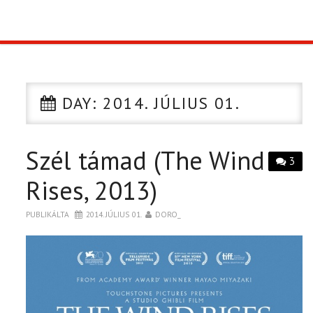
TOP10
KULISSZA
DAY:
2014. JÚLIUS 01.
CIKK
Szél támad (The Wind
PÓLÓ RENDELÉS
3
Rises, 2013)
PUBLIKÁLTA
2014. JÚLIUS 01.
DORO_