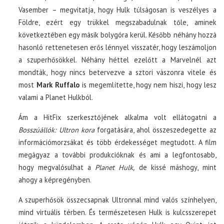
Vasember – megvitatja, hogy Hulk túlságosan is veszélyes a
Földre, ezért egy trükkel megszabadulnak tőle, aminek
következtében egy másik bolygóra kerül. Később néhány hozzá
hasonló rettenetesen erős lénnyel visszatér, hogy leszámoljon
a szuperhősökkel. Néhány héttel ezelőtt a Marvelnél azt
mondták, hogy nincs betervezve a sztori vászonra vitele és
most
Mark Ruffalo
is megemlítette, hogy nem hiszi, hogy lesz
valami a Planet Hulkból.
Ám a HitFix szerkesztőjének alkalma volt ellátogatni a
Bosszúállók: Ultron kora
forgatására, ahol összeszedegette az
információmorzsákat és több érdekességet megtudott. A film
megágyaz a további produkcióknak és ami a legfontosabb,
hogy megvalósulhat a
Planet Hulk,
de kissé máshogy, mint
ahogy a képregényben.
A szuperhősök összecsapnak Ultronnal mind valós színhelyen,
mind virtuális térben. És természetesen Hulk is kulcsszerepet