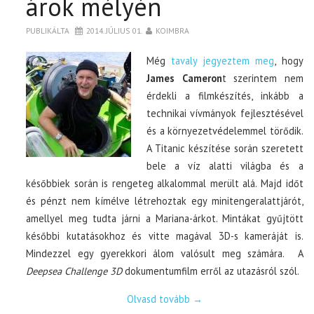
árok mélyén
PUBLIKÁLTA
2014. JÚLIUS 01.
KOIMBRA
Még
tavaly jegyeztem meg
, hogy
James Cameron
t szerintem nem
érdekli a filmkészítés, inkább a
technikai vívmányok fejlesztésével
és a környezetvédelemmel törődik.
A Titanic készítése során szeretett
bele a víz alatti világba és a
későbbiek során is rengeteg alkalommal merült alá. Majd időt
és pénzt nem kímélve létrehoztak egy minitengeralattjárót,
amellyel meg tudta járni a Mariana-árkot. Mintákat gyűjtött
későbbi kutatásokhoz és vitte magával 3D-s kameráját is.
Mindezzel egy gyerekkori álom valósult meg számára. A
Deepsea Challenge 3D
dokumentumfilm erről az utazásról szól.
Olvasd tovább
→