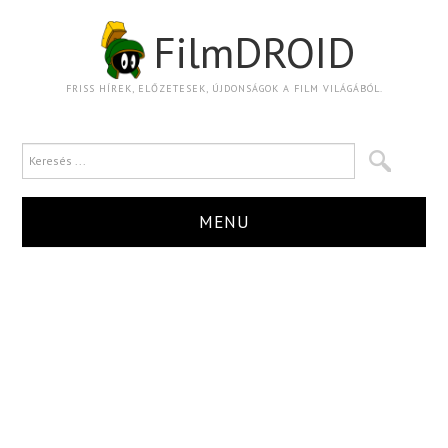
FilmDROID
FRISS HÍREK, ELŐZETESEK, ÚJDONSÁGOK A FILM VILÁGÁBÓL.
MENU
HÍR
TRAILER
KRITIKA
BOXOFFICE