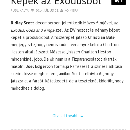
Képek az Exodusból
1
PUBLIKÁLTA
2014. JÚLIUS 01.
KOIMBRA
Ridley Scott
decemberben jelentkezik Mózes-filmjével, az
Exodus: Gods and Kings
-szel. Az EW hozott le néhány képet
képet a produkcióból. A főszerepet játszó
Christian Bale
megjegyezte, hogy nem is tudna versenyre kelni a Charlton
Heston által játszott Mózessel, hiszen Charlton Heston
mindenkinél jobb. De ők nem is a Tízparancsolatot akarták
másolni.
Joel Edgerton
formálja Ramszeszt, a színész állítása
szerint kissé meghökkent, amikor Scott felhívta őt, hogy
játssza el a fáraót. Kételkedett, de a teszteknél kiderült, hogy
működhet a dolog.
Olvasd tovább
→