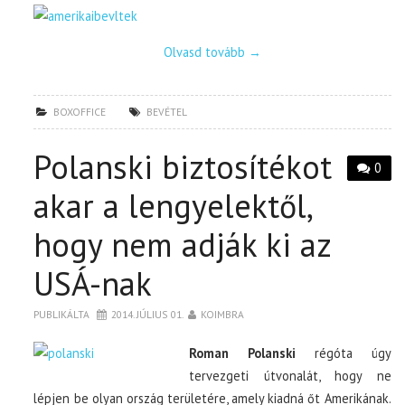
Olvasd tovább
→
BOXOFFICE
BEVÉTEL
Polanski biztosítékot
0
akar a lengyelektől,
hogy nem adják ki az
USÁ-nak
PUBLIKÁLTA
2014. JÚLIUS 01.
KOIMBRA
Roman Polanski
régóta úgy
tervezgeti útvonalát, hogy ne
lépjen be olyan ország területére, amely kiadná őt Amerikának.