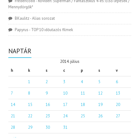
Frederico88
-
Röviden: Superman / Fantasztikus 4-es: Első lépések /
Mennydörgők*
BKaulitz
-
Alias sorozat
Papyrus
-
TOP 10 időutazós filmek
NAPTÁR
2014. július
h
k
s
c
p
s
v
1
2
3
4
5
6
7
8
9
10
11
12
13
14
15
16
17
18
19
20
21
22
23
24
25
26
27
28
29
30
31