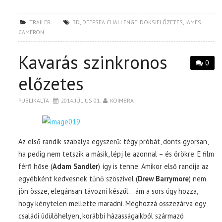
TRAILER
3D
,
DEEPSEA CHALLENGE
,
DOKSIELŐZETES
,
JAMES
CAMERON
Kavarás szinkronos
0
előzetes
PUBLIKÁLTA
2014. JÚLIUS 01.
KOIMBRA
Az első randik szabálya egyszerű: tégy próbát, dönts gyorsan,
ha pedig nem tetszik a másik, lépj le azonnal – és örökre. E film
férfi hőse (
Adam Sandler
) így is tenne. Amikor első randija az
egyébként kedvesnek tűnő szöszivel (
Drew Barrymore
) nem
jön össze, elegánsan távozni készül… ám a sors úgy hozza,
hogy kénytelen mellette maradni. Méghozzá összezárva egy
családi üdülőhelyen, korábbi házasságaikból származó