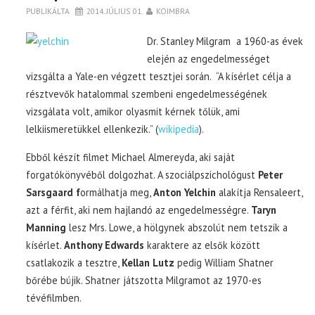
PUBLIKÁLTA
2014. JÚLIUS 01.
KOIMBRA
Dr. Stanley Milgram a 1960-as évek
elején az engedelmességet
vizsgálta a Yale-en végzett tesztjei során. “A kísérlet célja a
résztvevők hatalommal szembeni engedelmességének
vizsgálata volt, amikor olyasmit kérnek tőlük, ami
lelkiismeretükkel ellenkezik.” (
wikipedia
).
Ebből készít filmet Michael Almereyda, aki saját
forgatókönyvéből dolgozhat. A szociálpszichológust
Peter
Sarsgaard f
ormálhatja meg,
Anton Yelchin
alakítja Rensaleert,
azt a férfit, aki nem hajlandó az engedelmességre.
Taryn
Manning
lesz Mrs. Lowe, a hölgynek abszolút nem tetszik a
kísérlet.
Anthony Edwards
karaktere az elsők között
csatlakozik a tesztre,
Kellan Lutz
pedig William Shatner
bőrébe bújik. Shatner játszotta Milgramot az 1970-es
tévéfilmben.