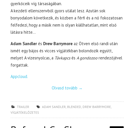
gyerkőceik víg társaságában.
A kezdeti ellenszenvből gyors utálat lesz. Azután sok
bonyodalom következik, és közben a férfi és a nő fokozatosan
felfedezi, hogy a másik nem is olyan kiállhatatlan, mint első
látásra hitte…
Adam Sandler
és
Drew Barrymore
az Ötven első randi után
ismét egy bájos és vicces vígjátékban bolondozik együtt,
melyet A vizesnyolcas, a
Távkapcs
és
A gondozoo
rendezőjével
forgattak.
Appcloud.
Olvasd tovább
→
TRAILER
ADAM SANDLER
,
BLENDED
,
DREW BARRYMORE
,
VÍGJÁTÉKELŐZETES