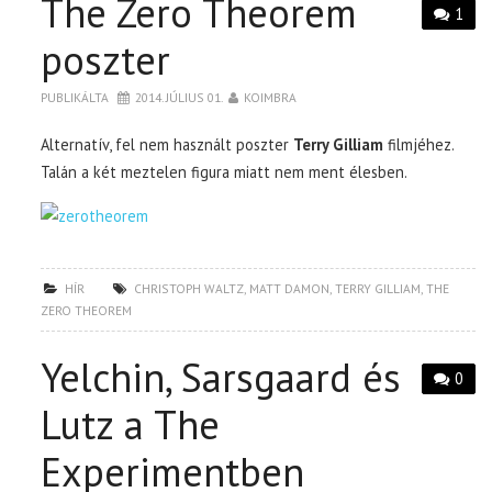
The Zero Theorem
1
poszter
PUBLIKÁLTA
2014. JÚLIUS 01.
KOIMBRA
Alternatív, fel nem használt poszter
Terry Gilliam
filmjéhez.
Talán a két meztelen figura miatt nem ment élesben.
HÍR
CHRISTOPH WALTZ
,
MATT DAMON
,
TERRY GILLIAM
,
THE
ZERO THEOREM
Yelchin, Sarsgaard és
0
Lutz a The
Experimentben