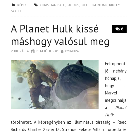
KÉPEK
CHRISTIAN BALE
,
EXODUS
,
JOEL EDGERTONN
,
RIDLEY
SCOTT
A Planet Hulk kissé
6
máshogy valósul meg
PUBLIKÁLTA
2014. JÚLIUS 01.
KOIMBRA
Felröppent
jó néhány
hónapja,
hogy a
Marvel
megcsinálja
a
Planet
Hulk
történetet. A képregényben az Illuminátus társaság – Reed
Richards, Charles Xavier, Dr. Strange, Fekete Villám, Torpedó és