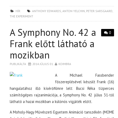
HÍR
ANTHONY EDWARDS
,
ANTON YELCHIN
,
PETER SARSGAARD
,
THE EXPERIMENT
A Symphony No. 42 a
0
Frank előtt látható a
mozikban
PUBLIKÁLTA
2014. JÚLIUS 01.
KOIMBRA
A Michael Fassbender
főszereplésével készült Frank (16)
hangulatához illő kísérőfilmre lelt: Bucsi Réka tízperces
számítógépes rajzanimációja, a Symphony No. 42 július 31-től
látható a hazai mozikban a különös vígjáték előtt.
A Moholy-Nagy Művészeti Egyetem Animáció tanszékén (MOME