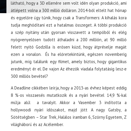
látható, hogy a 3D ellenére sem volt idén olyan produkció, ami
átlépett volna a 300 millió dolláron. 2014-ből eltelt hat hónap
és egyelőre úgy tűnik, hogy csak a Transformers: A kihalás kora
tudja meghódítani ezt a hatalmas összeget. A többi produkció
a szép nyitány után gyorsan visszavett a tempóból és elég
nyögvenyelősen tudott áthaladni a 200 millión, at 90 millió
felett nyitó Godzilla is erősen küzd, hogy átpréselje magát
ezen a vonalon. És ha előretekintünk, egészen novemberig
jutunk, míg találunk egy filmet, amely biztos, hogy gigantikus
eredményt ér el. De vajon Az éhezők viadala folytatásig lesz-e
300 milliós bevétel?
A Deadline cikkében leírja, hogy a 2013-as évhez képest eddig
8 %-os visszaesés mutatkozik és a nyári bevétel 14,9 %-kal
múlja alúl a tavalyit. Akkor a Vasember 3 indította a
hollywoodi nyári időszakot, majd jött A nagy Gatsby, a
Sötétségben – Star Trek, Halálos iramban 6, Szörny Egyetem, Z
világháború és az Acélember.