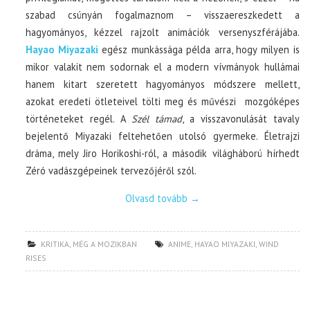
szabad csúnyán fogalmaznom – visszaereszkedett a
hagyományos, kézzel rajzolt animációk versenyszférájába.
Hayao Miyazaki
egész munkássága példa arra, hogy milyen is
mikor valakit nem sodornak el a modern vívmányok hullámai
hanem kitart szeretett hagyományos módszere mellett,
azokat eredeti ötleteivel tölti meg és művészi mozgóképes
történeteket regél. A
Szél támad
, a visszavonulását tavaly
bejelentő Miyazaki feltehetően utolsó gyermeke. Életrajzi
dráma, mely Jiro Horikoshi-ról, a második világháború hírhedt
Zéró vadászgépeinek tervezőjéről szól.
Olvasd tovább
→
KRITIKA
,
MÉG A MOZIKBAN
ANIME
,
HAYAO MIYAZAKI
,
WIND
RISES