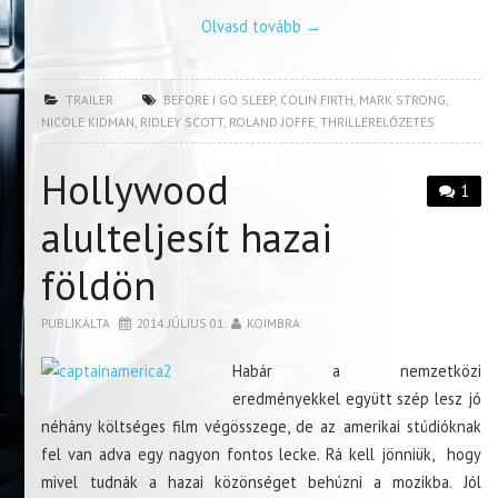
Olvasd tovább
→
TRAILER
BEFORE I GO SLEEP
,
COLIN FIRTH
,
MARK STRONG
,
NICOLE KIDMAN
,
RIDLEY SCOTT
,
ROLAND JOFFE
,
THRILLERELŐZETES
Hollywood
1
alulteljesít hazai
földön
PUBLIKÁLTA
2014. JÚLIUS 01.
KOIMBRA
Habár a nemzetközi
eredményekkel együtt szép lesz jó
néhány költséges film végösszege, de az amerikai stúdióknak
fel van adva egy nagyon fontos lecke. Rá kell jönniük, hogy
mivel tudnák a hazai közönséget behúzni a mozikba. Jól