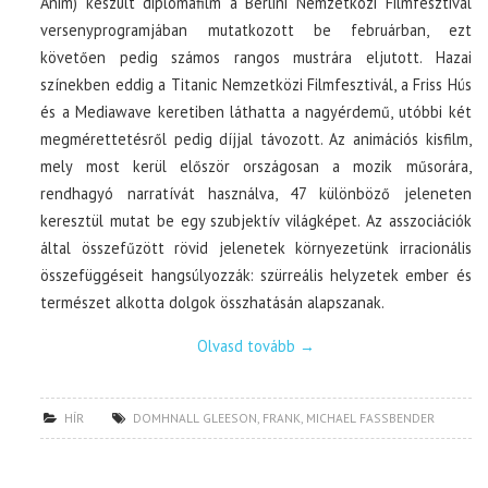
Anim) készült diplomafilm a Berlini Nemzetközi Filmfesztivál
versenyprogramjában mutatkozott be februárban, ezt
követően pedig számos rangos mustrára eljutott. Hazai
színekben eddig a Titanic Nemzetközi Filmfesztivál, a Friss Hús
és a Mediawave keretiben láthatta a nagyérdemű, utóbbi két
megmérettetésről pedig díjjal távozott. Az animációs kisfilm,
mely most kerül először országosan a mozik műsorára,
rendhagyó narratívát használva, 47 különböző jeleneten
keresztül mutat be egy szubjektív világképet. Az asszociációk
által összefűzött rövid jelenetek környezetünk irracionális
összefüggéseit hangsúlyozzák: szürreális helyzetek ember és
természet alkotta dolgok összhatásán alapszanak.
Olvasd tovább
→
HÍR
DOMHNALL GLEESON
,
FRANK
,
MICHAEL FASSBENDER