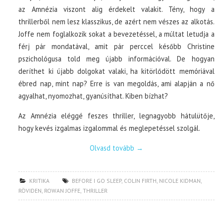
az Amnézia viszont alig érdekelt valakit. Tény, hogy a
thrillerből nem lesz klasszikus, de azért nem vészes az alkotás.
Joffe nem foglalkozik sokat a bevezetéssel, a múltat letudja a
férj pár mondatával, amit pár perccel később Christine
pszichológusa told meg újabb információval. De hogyan
deríthet ki újabb dolgokat valaki, ha kitörlődött memóriával
ébred nap, mint nap? Erre is van megoldás, ami alapján a nő
agyalhat, nyomozhat, gyanúsíthat. Kiben bízhat?
Az Amnézia eléggé feszes thriller, legnagyobb hátulütője,
hogy kevés izgalmas izgalommal és meglepetéssel szolgál.
Olvasd tovább
→
KRITIKA
BEFORE I GO SLEEP
,
COLIN FIRTH
,
NICOLE KIDMAN
,
RÖVIDEN
,
ROWAN JOFFE
,
THRILLER