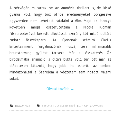
A hétvégén mutatták be az Amnézia thrillert is, de kissé
gyanús volt, hogy box office eredményeket böngészve
egyszerűen nem lehetett rátalálni a film. Majd az élbolyt
követően mégis összefutottam a Nicole Kidman
főszereplésével készült alkotással, szerény két millió dollárt
tudott összekaparni. Az újoncnak számító Clarius
Entertainment forgalmazónak muszáj lesz mihamarabb
brainstorming gyűlést tartania. Már a Visszatérés Óz
birodalmába animáció is oltári bukta volt, bár ott már az
előzetesen látszott, hogy jobb, ha elkerüli az ember.
Mindazonáltal a Szerelem a végzetem sem hozott valami
sokat.
Olvasd tovább
→
BOXOFFICE
BEFORE I GO SLEEP
,
BEVÉTEL
,
NIGHTCRAWLER