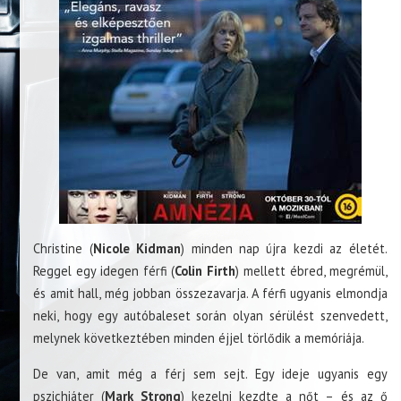
Christine (
Nicole Kidman
) minden nap újra kezdi az életét.
Reggel egy idegen férfi (
Colin Firth
) mellett ébred, megrémül,
és amit hall, még jobban összezavarja. A férfi ugyanis elmondja
neki, hogy egy autóbaleset során olyan sérülést szenvedett,
melynek következtében minden éjjel törlődik a memóriája.
De van, amit még a férj sem sejt. Egy ideje ugyanis egy
pszichiáter (
Mark Strong
) kezelni kezdte a nőt – és az ő