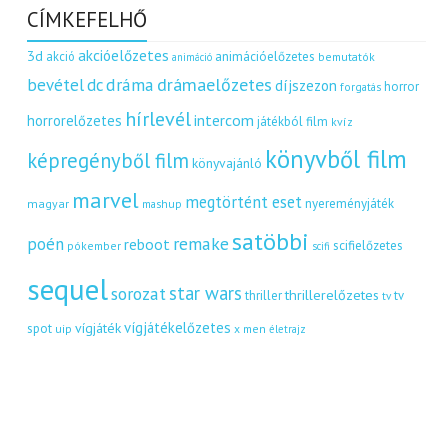
CÍMKEFELHŐ
akcióelőzetes
3d
akció
animációelőzetes
bemutatók
animáció
dráma
drámaelőzetes
bevétel
dc
díjszezon
horror
forgatás
hírlevél
intercom
horrorelőzetes
játékból film
kvíz
könyvből film
képregényből film
könyvajánló
marvel
megtörtént eset
nyereményjáték
magyar
mashup
satöbbi
remake
poén
reboot
scifielőzetes
pókember
scifi
sequel
star wars
sorozat
thrillerelőzetes
thriller
tv
tv
vígjátékelőzetes
vígjáték
spot
uip
x men
életrajz