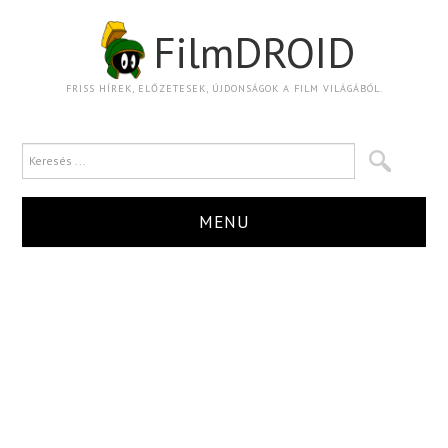
FilmDROID
FRISS HÍREK, ELŐZETESEK, ÚJDONSÁGOK A FILM VILÁGÁBÓL.
MENU
HÍR
TRAILER
KRITIKA
BOXOFFICE