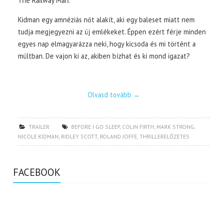
The Railway Man.
Kidman egy amnéziás nőt alakít, aki egy baleset miatt nem
tudja megjegyezni az új emlékeket. Éppen ezért férje minden
egyes nap elmagyarázza neki, hogy kicsoda és mi történt a
múltban. De vajon ki az, akiben bízhat és ki mond igazat?
Olvasd tovább
→
TRAILER
BEFORE I GO SLEEP
,
COLIN FIRTH
,
MARK STRONG
,
NICOLE KIDMAN
,
RIDLEY SCOTT
,
ROLAND JOFFE
,
THRILLERELŐZETES
FACEBOOK