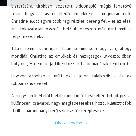
biztatására, titokban vezetett videónapló mégis lehetővé
teszi, hogy a lassan éledő emlékképek megmaradjanak.
Christine előtt egyre több régi részlet dereng fel – és az élet,
ami fokozatosan összeáll belőlük, egészen más, mint amit a
férje mesél neki.
Talán semmi sem igaz. Talán semmi sem úgy van, ahogy
mondják. Christine az emlékek és hazugságok útvesztőjében
bolyong, és nem tudja, kiben bízzon, ha önmagának sem hihet.
Egyszer azonban a múlt és a jelen találkozik – és ez
robbanáshoz vezet.
A nagysikerű Mielőtt elalszom című bestseller feldolgozása
különösen csavaros, nagy meglepetéseket hozó, klausztrofób
thriller három nagyszerű színész főszereplésével.
Olvasd tovább
→