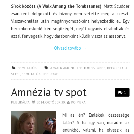
Sírok között (A Walk Among the Tombstones):
Matt Scudder
zsaruként dolgozott és bizony nem vetette meg a szeszt.
Visszavonulása után magánnyomozóként helyezkedik el. Egy
heroinkereskedő kéri segítségét, nejét ugyanis elrabolták és
azzal fenyegetik, hogy darabonként küldik vissza az asszonyt.
Olvasd tovább
→
BEMUTATÓK
A WALK AMONG THE TOMBSTONES
,
BEFORE I GO
SLEEP
,
BEMUTATÓK
,
THE DROP
Amnézia tv spot
1
PUBLIKÁLTA
2014. OKTÓBER 30.
KOIMBRA
Mi az én? Emlékek összessége
talán? S ha így van, marad-e az
énünkből valami, ha elveszik az