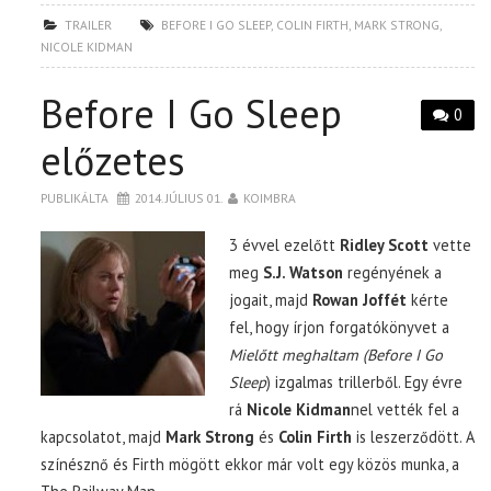
TRAILER
BEFORE I GO SLEEP
,
COLIN FIRTH
,
MARK STRONG
,
NICOLE KIDMAN
Before I Go Sleep
0
előzetes
PUBLIKÁLTA
2014. JÚLIUS 01.
KOIMBRA
3 évvel ezelőtt
Ridley Scott
vette
meg
S.J. Watson
regényének a
jogait, majd
Rowan Joffét
kérte
fel, hogy írjon forgatókönyvet a
Mielőtt meghaltam (Before I Go
Sleep
) izgalmas trillerből. Egy évre
rá
Nicole Kidman
nel vették fel a
kapcsolatot, majd
Mark Strong
és
Colin Firth
is leszerződött. A
színésznő és Firth mögött ekkor már volt egy közös munka, a