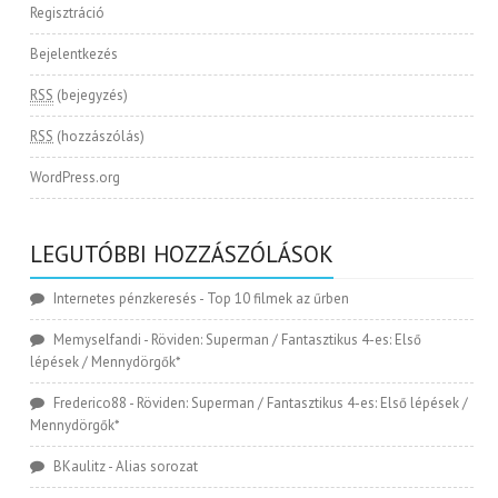
Regisztráció
Bejelentkezés
RSS
(bejegyzés)
RSS
(hozzászólás)
WordPress.org
LEGUTÓBBI HOZZÁSZÓLÁSOK
Internetes pénzkeresés
-
Top 10 filmek az űrben
Memyselfandi
-
Röviden: Superman / Fantasztikus 4-es: Első
lépések / Mennydörgők*
Frederico88
-
Röviden: Superman / Fantasztikus 4-es: Első lépések /
Mennydörgők*
BKaulitz
-
Alias sorozat