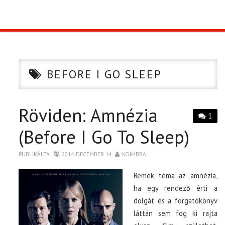
TOP10
KULISSZA
BEFORE I GO SLEEP
CIKK
Röviden: Amnézia
PÓLÓ RENDELÉS
1
(Before I Go To Sleep)
PUBLIKÁLTA
2014. DECEMBER 14.
KOIMBRA
Remek téma az amnézia,
ha egy rendező érti a
dolgát és a forgatókönyv
láttán sem fog ki rajta