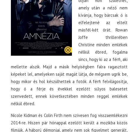
olyan film születhet,
amely után a néző nem
kívánja, hogy bárcsak ő is
elfelejtené az eltelt
másfél-két órát. Rowan
Joffe thrillerében
Christine minden emlékek
nélkül ébred, fogalma
sincs, hogy ki az a férfi, aki
mellette alszik. Majd a másik helyiségben falra ragasztott
képeket lel, amelyeken saját magát látja, de mégsem ugrik be,
hogy mikor és hol készülhettek a fotók. A férfi felvilágosítja,
hogy ő a férje és évekkel ezelőtt súlyos balesetet
szenvedett, ennek következtében minden reggel emlékek
nélkül ébred.
Nicole Kidman és Colin Firth nem szívesen fog visszaemlékezni
2014-re. Hiszen pár hónappal ezelőtt került a mozikba közös
filmjük, A háború démonjai, amely nem sok figyelmet generált,