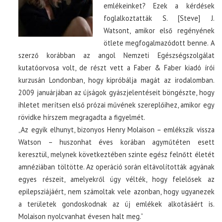
emlékeinket? Ezek a kérdések
foglalkoztatták S. [Steve] J.
Watsont, amikor első regényének
ötlete megfogalmazódott benne. A
szerző korábban az angol Nemzeti Egészségszolgálat
kutatóorvosa volt, de részt vett a Faber & Faber kiadó írói
kurzusán Londonban, hogy kipróbálja magát az irodalomban.
2009 januárjában az újságok gyászjelentéseit böngészte, hogy
ihletet merítsen első prózai művének szereplőihez, amikor egy
rövidke hírszem megragadta a figyelmét.
„Az egyik elhunyt, bizonyos Henry Molaison – emlékszik vissza
Watson – huszonhat éves korában agyműtéten esett
keresztül, melynek következtében szinte egész felnőtt életét
amnéziában töltötte. Az operáció során eltávolították agyának
egyes részeit, amelyekről úgy vélték, hogy felelősek az
epilepsziájáért, nem számoltak vele azonban, hogy ugyanezek
a területek gondoskodnak az új emlékek alkotásáért is.
Molaison nyolcvanhat évesen halt meg.”