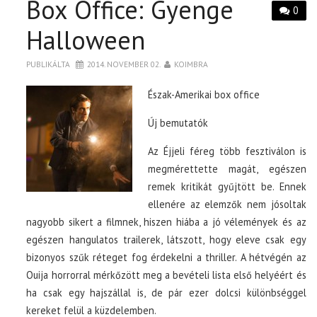
Box Office: Gyenge
0
Halloween
PUBLIKÁLTA
2014. NOVEMBER 02.
KOIMBRA
Észak-Amerikai box office
Új bemutatók
Az Éjjeli féreg több fesztiválon is
megmérettette magát, egészen
remek kritikát gyűjtött be. Ennek
ellenére az elemzők nem jósoltak
nagyobb sikert a filmnek, hiszen hiába a jó vélemények és az
egészen hangulatos trailerek, látszott, hogy eleve csak egy
bizonyos szűk réteget fog érdekelni a thriller. A hétvégén az
Ouija horrorral mérkőzött meg a bevételi lista első helyéért és
ha csak egy hajszállal is, de pár ezer dolcsi különbséggel
kereket felül a küzdelemben.