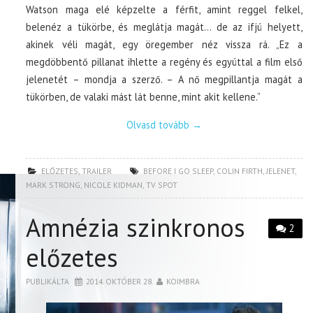
Watson maga elé képzelte a férfit, amint reggel felkel,
belenéz a tükörbe, és meglátja magát… de az ifjú helyett,
akinek véli magát, egy öregember néz vissza rá. „Ez a
megdöbbentő pillanat ihlette a regény és egyúttal a film első
jelenetét – mondja a szerző. – A nő megpillantja magát a
tükörben, de valaki mást lát benne, mint akit kellene.”
Olvasd tovább
→
ELŐZETES
,
TRAILER
BEFORE I GO SLEEP
,
COLIN FIRTH
,
JELENET
,
MARK STRONG
,
NICOLE KIDMAN
,
TV SPOT
Amnézia szinkronos
2
előzetes
PUBLIKÁLTA
2014. OKTÓBER 28.
KOIMBRA