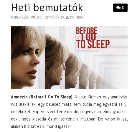
Heti bemutatók
0
PUBLIKÁLTA
2014. OKTÓBER 30.
KOIMBRA
Amnézia (Before I Go To Sleep):
Nicole Kidman egy amnéziás
nőt alakít, aki egy baleset miatt nem tudja megjegyezni az új
emlékeket. Éppen ezért férje minden egyes nap elmagyarázza
neki, hogy kicsoda és mi történt a múltban. De vajon ki az,
akiben bízhat és ki mond igazat?