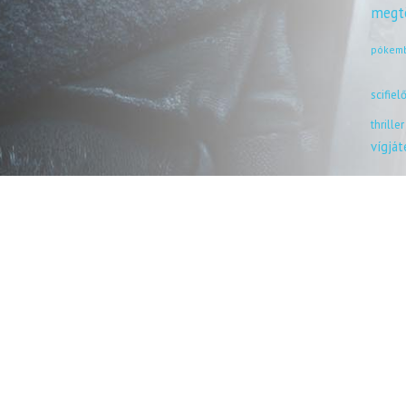
megt
pókem
scifiel
thriller
vígjá