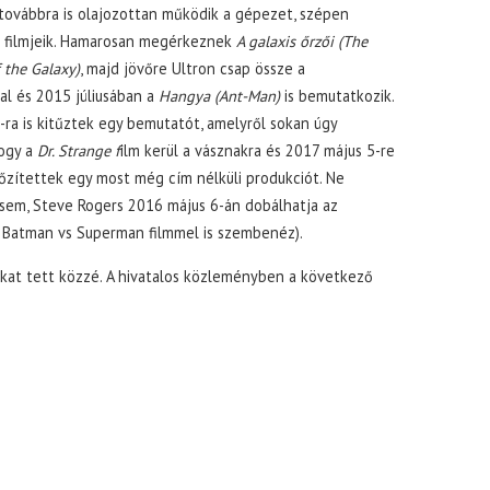
továbbra is olajozottan működik a gépezet, szépen
 filmjeik. Hamarosan megérkeznek
A galaxis őrzői (The
 the Galaxy)
, majd jövőre Ultron csap össze a
al és 2015 júliusában a
Hangya (Ant-Man)
is bemutatkozik.
8-ra is kitűztek egy bemutatót, amelyről sokan úgy
hogy a
Dr. Strange f
ilm kerül a vásznakra és 2017 május 5-re
őzítettek egy most még cím nélküli produkciót. Ne
 sem, Steve Rogers 2016 május 6-án dobálhatja az
 a Batman vs Superman filmmel is szembenéz).
at tett közzé. A hivatalos közleményben a következő