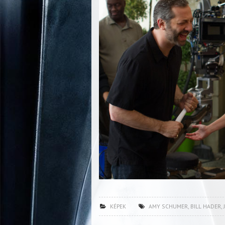
KÉPEK
AMY SCHUMER
,
BILL HADER
,