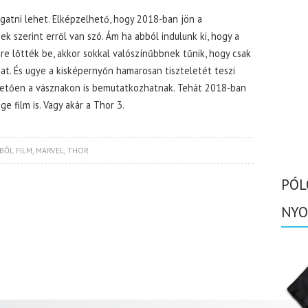
lálgatni lehet. Elképzelhető, hogy 2018-ban jön a
ek szerint erről van szó. Ám ha abból indulunk ki, hogy a
ére lőtték be, akkor sokkal valószínűbbnek tűnik, hogy csak
at. És ugye a kisképernyőn hamarosan tiszteletét teszi
övetően a vásznakon is bemutatkozhatnak. Tehát 2018-ban
 film is. Vagy akár a Thor 3.
BŐL FILM
,
MARVEL
,
THOR
PÓL
NYO