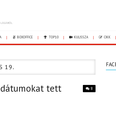
ILÁGÁBÓL.
A
BOXOFFICE
TOP10
KULISSZA
CIKK
FAC
S 19.
dátumokat tett
8