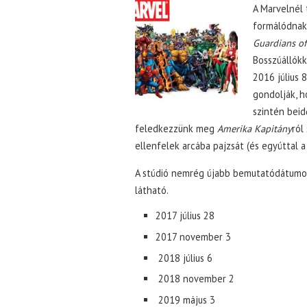
A Marvelnél 
formálódnak
Guardians of
Bosszúállókk
2016 július 
gondolják, 
szintén beid
feledkezzünk meg
Amerika Kapitány
ról
ellenfelek arcába pajzsát (és egyúttal
A stúdió nemrég újabb bemutatódátumok
látható.
2017 július 28
2017 november 3
2018 július 6
2018 november 2
2019 május 3