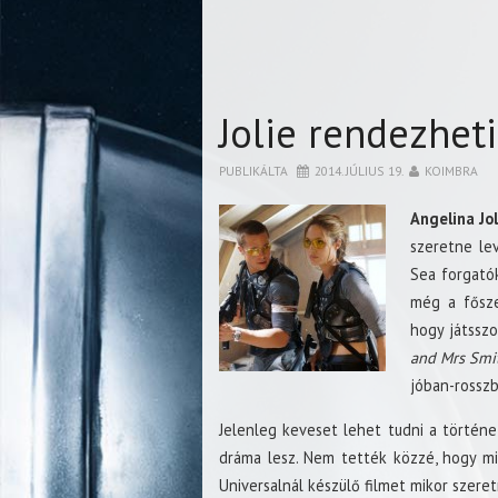
Jolie rendezheti
PUBLIKÁLTA
2014. JÚLIUS 19.
KOIMBRA
Angelina Jol
szeretne le
Sea forgató
még a főszer
hogy játssz
and Mrs Smi
jóban-rosszb
Jelenleg keveset lehet tudni a történet
dráma lesz. Nem tették közzé, hogy mi
Universalnál készülő filmet mikor szere