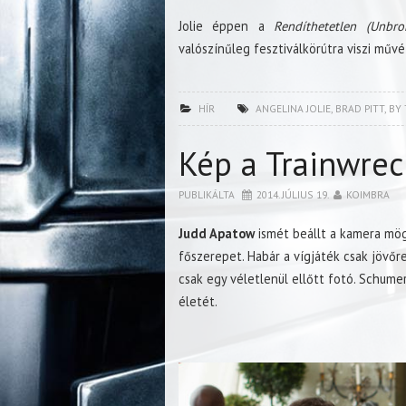
Jolie éppen a
Rendíthetetlen (Unbro
valószínűleg fesztiválkörútra viszi művé
HÍR
ANGELINA JOLIE
,
BRAD PITT
,
BY 
Kép a Trainwrec
PUBLIKÁLTA
2014. JÚLIUS 19.
KOIMBRA
Judd Apatow
ismét beállt a kamera mö
főszerepet. Habár a vígjáték csak jövőre
csak egy véletlenül ellőtt fotó. Schumer
életét.