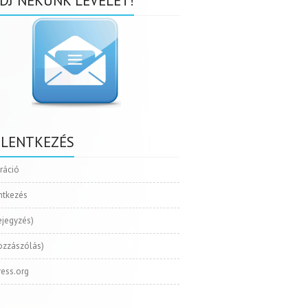
DJ NEKÜNK LEVELET!
ELENTKEZÉS
tráció
ntkezés
ejegyzés)
ozzászólás)
ess.org