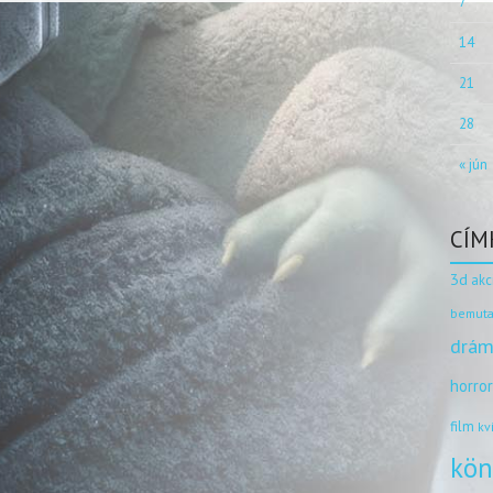
7
14
21
28
« jún
CÍM
3d
akc
bemuta
drám
horro
film
kv
kön