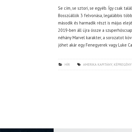
Se cím, se sztori, se egyéb. Így csak ta
Bosszúállók 3 felvonása, legalábbis több
második és harmadik részt is május elej
2019-ben áll újra össze a szuperhőscsap
néhány Marvel karakter, a sorozatot k
jöhet akár egy Fenegyerek vagy Luke Cage
HÍR
AMERIKA KAPITÁNY
,
KÉPREGÉNY