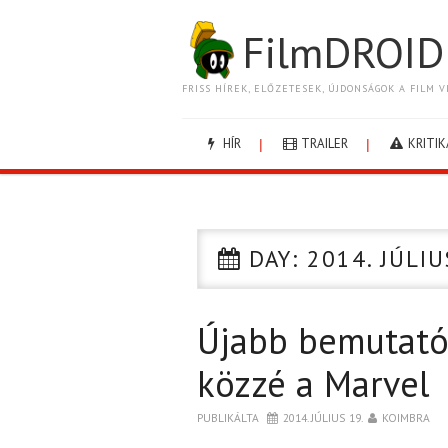
FilmDROID
FRISS HÍREK, ELŐZETESEK, ÚJDONSÁGOK A FILM V
HÍR
TRAILER
KRITIK
DAY:
2014. JÚLIU
Újabb bemutató
közzé a Marvel
PUBLIKÁLTA
2014. JÚLIUS 19.
KOIMBRA