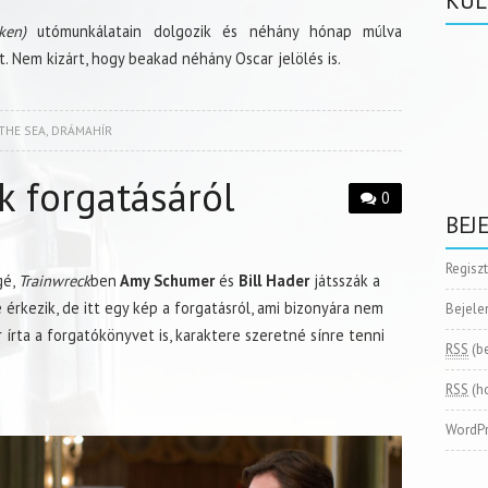
KÜL
ken)
utómunkálatain dolgozik és néhány hónap múlva
t. Nem kizárt, hogy beakad néhány Oscar jelölés is.
THE SEA
,
DRÁMAHÍR
k forgatásáról
0
BEJ
Regisz
gé,
Trainwreck
ben
Amy Schumer
és
Bill Hader
játsszák a
 érkezik, de itt egy kép a forgatásról, ami bizonyára nem
Bejele
 írta a forgatókönyvet is, karaktere szeretné sínre tenni
RSS
(b
RSS
(h
WordPr