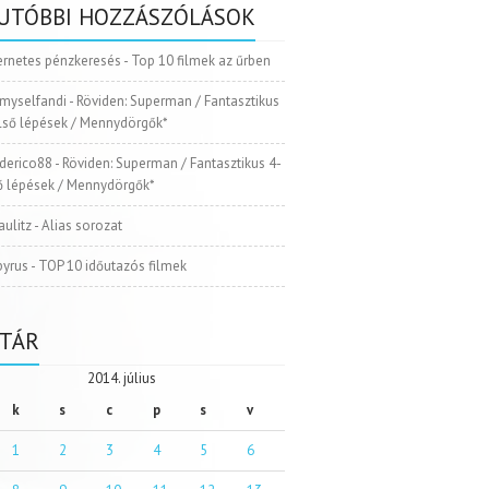
UTÓBBI HOZZÁSZÓLÁSOK
ernetes pénzkeresés
-
Top 10 filmek az űrben
myselfandi
-
Röviden: Superman / Fantasztikus
Első lépések / Mennydörgők*
ederico88
-
Röviden: Superman / Fantasztikus 4-
ső lépések / Mennydörgők*
aulitz
-
Alias sorozat
pyrus
-
TOP 10 időutazós filmek
TÁR
2014. július
k
s
c
p
s
v
1
2
3
4
5
6