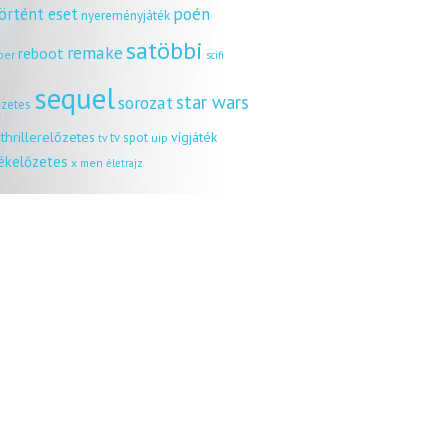
örtént eset
poén
nyereményjáték
satöbbi
remake
reboot
ber
scifi
sequel
star wars
sorozat
őzetes
thrillerelőzetes
vígjáték
tv spot
uip
tv
tékelőzetes
x men
életrajz