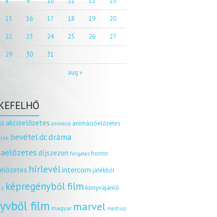
8
9
10
11
12
13
15
16
17
18
19
20
22
23
24
25
26
27
29
30
31
aug »
KEFELHŐ
akcióelőzetes
ió
animációelőzetes
animáció
dráma
bevétel
dc
tók
aelőzetes
díjszezon
horror
forgatás
hírlevél
intercom
relőzetes
játékból
képregényből film
könyvajánló
íz
yvből film
marvel
magyar
mashup