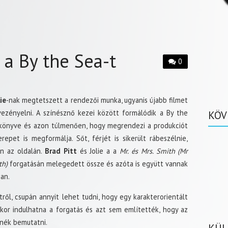
 a By the Sea-t
0
ie
-nak megtetszett a rendezői munka, ugyanis újabb filmet
vezényelni. A színésznő kezei között formálódik a By the
KÖV
könyve és azon túlmenően, hogy megrendezi a produkciót
epet is megformálja. Sőt, férjét is sikerült rábeszélnie,
on az oldalán.
Brad Pitt
és Jolie a a
Mr. és Mrs. Smith (Mr
th)
forgatásán melegedett össze és azóta is együtt vannak
an.
ről, csupán annyit lehet tudni, hogy egy karakterorientált
kor indulhatna a forgatás és azt sem említették, hogy az
tnék bemutatni.