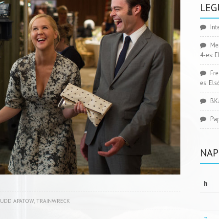
LEG
Int
Me
4-es: 
Fr
es: El
BK
Pa
NAP
h
JUDD APATOW
,
TRAINWRECK