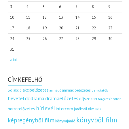
3
4
5
6
7
8
9
10
11
12
13
14
15
16
17
18
19
20
21
22
23
24
25
26
27
28
29
30
31
« Júl
CÍMKEFELHŐ
akcióelőzetes
3d
akció
animációelőzetes
bemutatók
animáció
dráma
drámaelőzetes
bevétel
dc
díjszezon
horror
forgatás
hírlevél
intercom
horrorelőzetes
játékból film
kvíz
könyvből film
képregényből film
könyvajánló