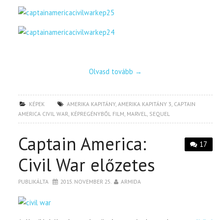
Olvasd tovább
→
KÉPEK
AMERIKA KAPITÁNY
,
AMERIKA KAPITÁNY 3
,
CAPTAIN
AMERICA CIVIL WAR
,
KÉPREGÉNYBŐL FILM
,
MARVEL
,
SEQUEL
Captain America:
17
Civil War előzetes
PUBLIKÁLTA
2015. NOVEMBER 25.
ARMIDA