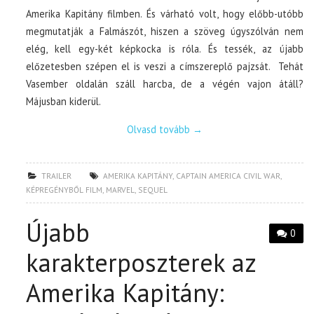
Amerika Kapitány filmben. És várható volt, hogy előbb-utóbb
megmutatják a Falmászót, hiszen a szöveg úgyszólván nem
elég, kell egy-két képkocka is róla. És tessék, az újabb
előzetesben szépen el is veszi a címszereplő pajzsát. Tehát
Vasember oldalán száll harcba, de a végén vajon átáll?
Májusban kiderül.
Olvasd tovább
→
TRAILER
AMERIKA KAPITÁNY
,
CAPTAIN AMERICA CIVIL WAR
,
KÉPREGÉNYBŐL FILM
,
MARVEL
,
SEQUEL
Újabb
0
karakterposzterek az
Amerika Kapitány: