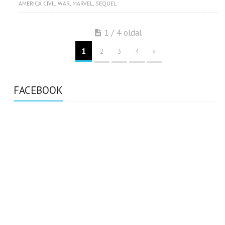
AMERICA CIVIL WAR
,
MARVEL
,
SEQUEL
1 / 4 oldal
1
2
3
4
»
FACEBOOK