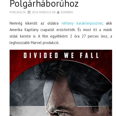
Polgárháborúhoz
PUBLIKÁLTA
2016. MÁRCIUS 08.
KOIMBRA
Nemrég kikerült az oldalra
néhány karakterposzter
, akik
Amerika Kapitány csapatát erősítették. És most itt a másik
oldal kerete is. A film egyébként 2 óra 27 perces lesz, a
leghosszabb Marvel produkció.