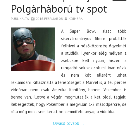
Polgárháború tv spot
PUBLIKÁLTA
2016. FEBRUÁR 08.
KOIMBRA
A Super Bowl alatt több
sikervárományos filmre próbálták
felhívni a nézőközönség figyelmét
a stúdiók. Ilyenkor elég mélyen a
zsebükbe kell nyúlni, hiszen a
rangadót sok-sok-sok millióan nézik
és nem két fillérért lehet
reklámozni. Kihasználta a lehetőséget a Marvel is, a fél perces
videóban nem csak Amerika Kapitány, hanem Vasember is
benne van, illetve a végén megmutatják a két oldal tagjait.
Rebesgették, hogy Pókember is megvillan 1-2 másodpercre, de
róla még most sem került be semmiféle anyag a videóba.
Olvasd tovább
→