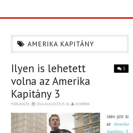
TOP10
KULISSZA
AMERIKA KAPITÁNY
CIKK
Ilyen is lehetett
PÓLÓ RENDELÉS
5
volna az Amerika
Kapitány 3
PUBLIKÁLTA
2016. AUGUSZTUS 26.
KOIMBRA
Idén jött ki
az
Amerika
Kapitány 3
.