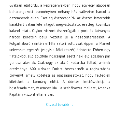
Gyakran előfordul a képregényekben, hogy egy-egy alaposan
beharangozott eseményben néhány hős vállvetve harcol a
gazemberek ellen. Esetleg összecsődítik az összes ismertebb
karaktert valamiféle világot megváltoztató, esetleg kozmikus
kaland miatt. Olykor viszont összerúgják a port és látványos
harcok keretein belül vezetik le a nézeteltéréseiket. A
Polgárháború szintén efféle sztori volt, csak éppen a Marvel
univerzum egészét (vagyis a földi részét) érintette. Ebben egy
fiatalokból álló zöldfülű hőscsapat esett neki élő adásban pár
gonosz alaknak. Csakhogy az akció kudarcba fullad, aminek
eredménye 600 áldozat. Emiatt bevezetnék a regisztrációs
törvényt, amely kötelezi az igazságosztókat, hogy felfedjék
kilétüket a kormány előtt. A döntés kettészakítja a
hőstársadalmat, Vasember kiáll a szabályozás mellett, Amerika
Kapitány viszont ellene van.
Olvasd tovább
→