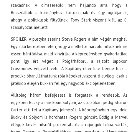
szakadnak. A címszereplő nem hajlandó arra, hogy a
Bosszúállók a kormányhoz tartozzanak és úgy ugráljanak,
ahogy a politikusok fütyülnek. Tony Stark viszont kiáll az új
szabályozás mellett.
SPOILER: A pletyka szerint Steve Rogers a film végén meghal.
Egy alku keretében eléri, hogy a mellette harcoló hősöknek ne
essen bántódása, majd kinyírják. A képregényben gyakorlatilag
pont így ért véget a Polgárháború, a rajzolt lapokon
Crossbones végzett vele. A Kapitány ellenfele benne lesz a
produkcióban, láthattunk róla képeket, viszont ő elvileg csak a
játékidő elején bukkan fel egy nagyobb akciójelenetben.
Állítólag három befejezést is forgattak a rendezők. Az
egyikben Bucky, a másikban Sólyom, az utolsóban pedig Sharon
Carter ölti fel a Kapitány jelmezét. A képregényben egy ideig
Bucky és Sólyom is hordhatta Rogers göncét. Eddig a Marvel
eléggé kevés hősnőt prezentált és a rajongók hiába várták,
hogy Darázs a Bosszúállókban vagy esetleg a Hangyában