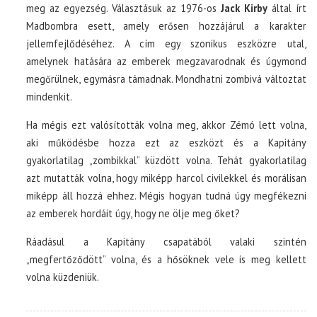
meg az egyezség. Választásuk az 1976-os
Jack Kirby
által írt
Madbombra esett, amely erősen hozzájárul a karakter
jellemfejlődéséhez. A cím egy szonikus eszközre utal,
amelynek hatására az emberek megzavarodnak és úgymond
megőrülnek, egymásra támadnak. Mondhatni zombivá változtat
mindenkit.
Ha mégis ezt valósították volna meg, akkor Zémó lett volna,
aki működésbe hozza ezt az eszközt és a Kapitány
gyakorlatilag „zombikkal” küzdött volna. Tehát gyakorlatilag
azt mutatták volna, hogy miképp harcol civilekkel és morálisan
miképp áll hozzá ehhez. Mégis hogyan tudná úgy megfékezni
az emberek hordáit úgy, hogy ne ölje meg őket?
Ráadásul a Kapitány csapatából valaki szintén
„megfertőződött” volna, és a hősöknek vele is meg kellett
volna küzdeniük.