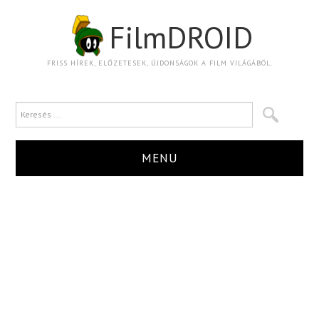
FilmDROID
FRISS HÍREK, ELŐZETESEK, ÚJDONSÁGOK A FILM VILÁGÁBÓL.
MENU
HÍR
TRAILER
KRITIKA
BOXOFFICE