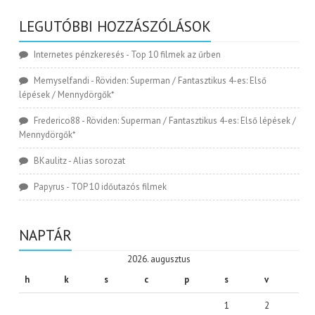
LEGUTÓBBI HOZZÁSZÓLÁSOK
Internetes pénzkeresés
-
Top 10 filmek az űrben
Memyselfandi
-
Röviden: Superman / Fantasztikus 4-es: Első
lépések / Mennydörgők*
Frederico88
-
Röviden: Superman / Fantasztikus 4-es: Első lépések /
Mennydörgők*
BKaulitz
-
Alias sorozat
Papyrus
-
TOP 10 időutazós filmek
NAPTÁR
2026. augusztus
h
k
s
c
p
s
v
1
2