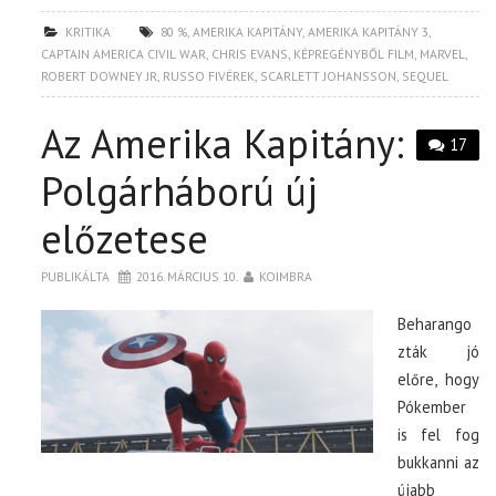
KRITIKA
80 %
,
AMERIKA KAPITÁNY
,
AMERIKA KAPITÁNY 3
,
CAPTAIN AMERICA CIVIL WAR
,
CHRIS EVANS
,
KÉPREGÉNYBŐL FILM
,
MARVEL
,
ROBERT DOWNEY JR
,
RUSSO FIVÉREK
,
SCARLETT JOHANSSON
,
SEQUEL
Az Amerika Kapitány:
17
Polgárháború új
előzetese
PUBLIKÁLTA
2016. MÁRCIUS 10.
KOIMBRA
Beharango
zták jó
előre, hogy
Pókember
is fel fog
bukkanni az
újabb