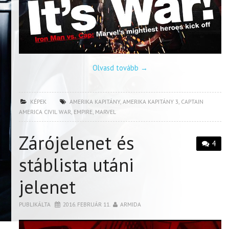
Olvasd tovább
→
KÉPEK
AMERIKA KAPITÁNY
,
AMERIKA KAPITÁNY 3
,
CAPTAIN
AMERICA CIVIL WAR
,
EMPIRE
,
MARVEL
Zárójelenet és
4
stáblista utáni
jelenet
PUBLIKÁLTA
2016. FEBRUÁR 11.
ARMIDA