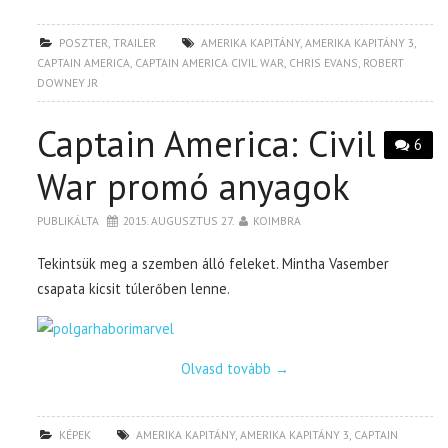
POSZTER
,
TRAILER
AMERIKA KAPITÁNY
,
AMERIKA KAPITÁNY 3
,
CAPTAIN AMERICA
,
CAPTAIN AMERICA CIVIL WAR
,
CHRIS EVANS
,
ROBERT
DOWNEY JR
Captain America: Civil
6
War promó anyagok
PUBLIKÁLTA
2015. AUGUSZTUS 27.
KOIMBRA
Tekintsük meg a szemben álló feleket. Mintha Vasember
csapata kicsit túlerőben lenne.
Olvasd tovább
→
KÉPEK
AMERIKA KAPITÁNY
,
AMERIKA KAPITÁNY 3
,
CAPTAIN