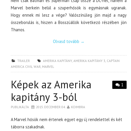
Nem csak Batman és Superman csap össze a DC-nél, hanem a
Marvel berkein belül a szuperhősök is egymásnak ugranak.
Hogy ennek mi lesz a vége? Valószínűleg jön majd a nagy
összeborulás is, hiszen a Bosszúállók következő részében jön
Thanos.
Olvasd tovább
→
TRAILER
AMERIKA KAPITÁNY
,
AMERIKA KAPITÁNY 3
,
CAPTAIN
AMERICA CIVIL WAR
,
MARVEL
Képek az Amerika
1
kapitány 3-ból
PUBLIKÁLTA
2015. DECEMBER 04.
KOIMBRA
A Marvel hősök nem értenek egyet egy új rendelettel és két
táborra szakadnak.