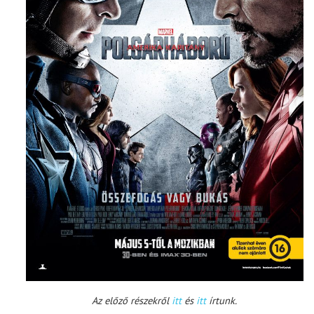
Az előző részekről
itt
és
itt
írtunk.