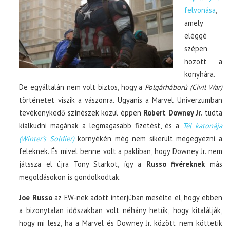
felvonása
,
amely
eléggé
szépen
hozott a
konyhára.
De egyáltalán nem volt biztos, hogy a
Polgárháború (Civil War)
történetet viszik a vászonra. Ugyanis a Marvel Univerzumban
tevékenykedő színészek közül éppen
Robert Downey Jr.
tudta
kialkudni magának a legmagasabb fizetést, és a
Tél katonája
(Winter’s Soldier)
környékén még nem sikerült megegyezni a
feleknek. És mivel benne volt a pakliban, hogy Downey Jr. nem
játssza el újra Tony Starkot, így a
Russo fivéreknek
más
megoldásokon is gondolkodtak.
Joe Russo
az EW-nek adott interjúban mesélte el, hogy ebben
a bizonytalan időszakban volt néhány hetük, hogy kitalálják,
hogy mi lesz, ha a Marvel és Downey Jr. között nem köttetik