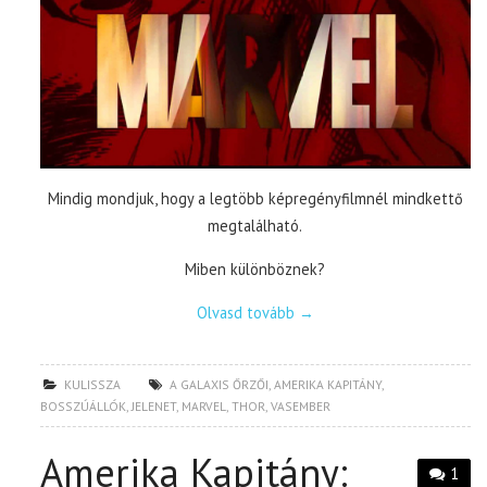
Mindig mondjuk, hogy a legtöbb képregényfilmnél mindkettő
megtalálható.
Miben különböznek?
Olvasd tovább
→
KULISSZA
A GALAXIS ŐRZŐI
,
AMERIKA KAPITÁNY
,
BOSSZÚÁLLÓK
,
JELENET
,
MARVEL
,
THOR
,
VASEMBER
Amerika Kapitány:
1