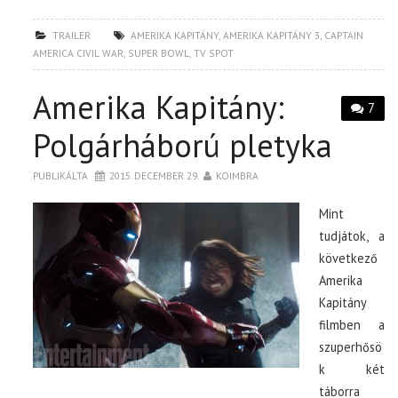
TRAILER
AMERIKA KAPITÁNY
,
AMERIKA KAPITÁNY 3
,
CAPTAIN
AMERICA CIVIL WAR
,
SUPER BOWL
,
TV SPOT
Amerika Kapitány:
7
Polgárháború pletyka
PUBLIKÁLTA
2015. DECEMBER 29.
KOIMBRA
Mint
tudjátok, a
következő
Amerika
Kapitány
filmben a
szuperhősö
k két
táborra