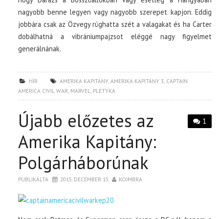
nagyobb benne legyen vagy nagyobb szerepet kapjon. Eddig
jobbára csak az Özvegy rúghatta szét a valagakat és ha Carter
dobálhatná a vibrániumpajzsot eléggé nagy figyelmet
generálnának.
HÍR
AMERIKA KAPITÁNY
,
AMERIKA KAPITÁNY 3
,
CAPTAIN
AMERICA CIVIL WAR
,
MARVEL
,
PLETYKA
Újabb előzetes az
1
Amerika Kapitány:
Polgárháborúnak
PUBLIKÁLTA
2015. DECEMBER 15.
KOIMBRA