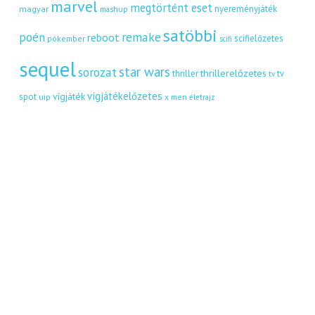
marvel
megtörtént eset
nyereményjáték
magyar
mashup
satöbbi
remake
poén
reboot
scifielőzetes
pókember
scifi
sequel
star wars
sorozat
thrillerelőzetes
thriller
tv
tv
vígjátékelőzetes
vígjáték
spot
uip
x men
életrajz