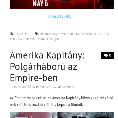
Olvasd tovább
→
POSZTER
AMERIKA KAPITÁNY
,
AMERIKA KAPITÁNY 3
,
CAPTAIN
AMERICA CIVIL WAR
,
MARVEL
,
SEQUEL
Amerika Kapitány:
0
Polgárháború az
Empire-ben
PUBLIKÁLTA
2016. FEBRUÁR 22.
KOIMBRA
Az Empire magazinban az Amerika Kapitány következő részéről
esik szó, le is hoztak néhány képet a filmből.