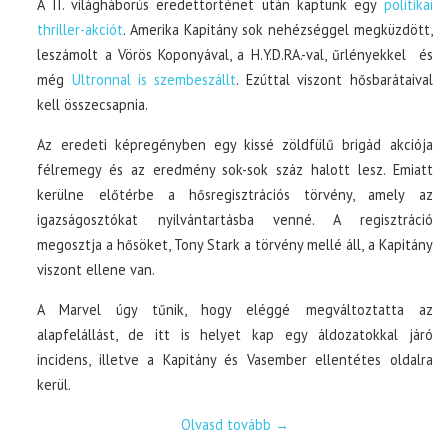
A II. világháborús eredettörténet után kaptunk egy
politikai
thriller-akciót
. Amerika Kapitány sok nehézséggel megküzdött,
leszámolt a Vörös Koponyával, a H.Y.D.RA.-val, űrlényekkel és
még
Ultronnal is szembeszállt
. Ezúttal viszont hősbarátaival
kell összecsapnia.
Az eredeti képregényben egy kissé zöldfülű brigád akciója
félremegy és az eredmény sok-sok száz halott lesz. Emiatt
kerülne előtérbe a hősregisztrációs törvény, amely az
igazságosztókat nyilvántartásba venné. A regisztráció
megosztja a hősöket, Tony Stark a törvény mellé áll, a Kapitány
viszont ellene van.
A Marvel úgy tűnik, hogy eléggé megváltoztatta az
alapfelállást, de itt is helyet kap egy áldozatokkal járó
incidens, illetve a Kapitány és Vasember ellentétes oldalra
kerül.
Olvasd tovább
→