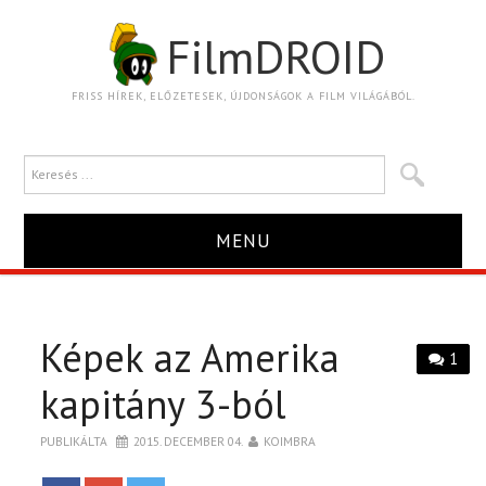
FilmDROID
FRISS HÍREK, ELŐZETESEK, ÚJDONSÁGOK A FILM VILÁGÁBÓL.
MENU
HÍR
Képek az Amerika
TRAILER
1
kapitány 3-ból
KRITIKA
PUBLIKÁLTA
2015. DECEMBER 04.
KOIMBRA
BOXOFFICE