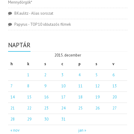
Mennydörgők*
BKaulitz
-
Alias sorozat
Papyrus
-
TOP 10 időutazós filmek
NAPTÁR
2015. december
h
k
s
c
p
s
v
1
2
3
4
5
6
7
8
9
10
11
12
13
14
15
16
17
18
19
20
21
22
23
24
25
26
27
28
29
30
31
« nov
jan »