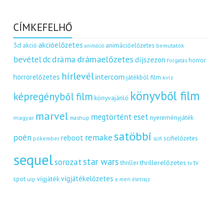
CÍMKEFELHŐ
akcióelőzetes
3d
akció
animációelőzetes
bemutatók
animáció
dráma
drámaelőzetes
bevétel
dc
díjszezon
horror
forgatás
hírlevél
intercom
horrorelőzetes
játékból film
kvíz
könyvből film
képregényből film
könyvajánló
marvel
megtörtént eset
nyereményjáték
magyar
mashup
satöbbi
remake
poén
reboot
scifielőzetes
pókember
scifi
sequel
star wars
sorozat
thrillerelőzetes
thriller
tv
tv
vígjátékelőzetes
vígjáték
spot
uip
x men
életrajz