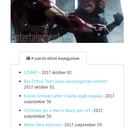
A szerző előző bejegyzései
SZÜNET
- 2017. október 02.
Box Office: Tom Cruise visszafogottan indított
-
2017. október 01.
Kristen Stewart lehet Charlie egyik angyala
- 2017.
szeptember 30.
2019-ben jön a Men in Black spin off
- 2017.
szeptember 30.
Never Here előzetes
- 2017. szeptember 29.