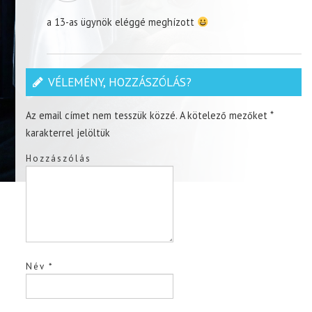
a 13-as ügynök eléggé meghízott
VÉLEMÉNY, HOZZÁSZÓLÁS?
Az email címet nem tesszük közzé.
A kötelező mezőket
*
karakterrel jelöltük
Hozzászólás
Név
*