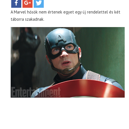
A Marvel hősök nem értenek egyet egy új rendelettel és két
TOP10
táborra szakadnak.
KULISSZA
CIKK
PÓLÓ RENDELÉS