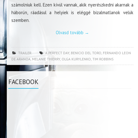
számolniuk kell. Ezen kívül vannak, akik nyerészkedni akarnak a
háborún, ráadásul a helyiek is eléggé bizalmatlanok velük
szemben.
Olvasd tovább
→
TRAILER
A PERFECT DAY
,
BENICIO DEL TORO
,
FERNANDO LEON
DE ARANOA
,
MELANIE THIERRY
,
OLGA KURYLENKO
,
TIM ROBBINS
FACEBOOK