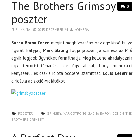
The Brothers Grimsby
0
poszter
PUBLIKÁLTA
2015. DECEMBER 24.
KOIMBRA
Sacha Baron Cohen
megint megbízhatóan hoz egy kissé hülye
figurát. Bátyját,
Mark Strong
fogja játszani, a színész az MI6
egyik legjobb ügynökét formálhatja. Meg kellene akadályoznia
egy terroristatámadást, de úgy alakul, hogy menekülni
kényszerül és csakis idióta öccsére számíthat.
Louis Leterrier
dirigálta az akció-vígjátékot.
POSZTER
GRIMSBY
,
MARK STRONG
,
SACHA BARON COHEN
,
THE
BROTHERS GRIMSBY