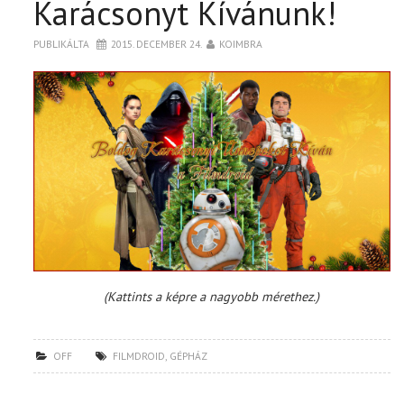
Karácsonyt Kívánunk!
TOP10
PUBLIKÁLTA
2015. DECEMBER 24.
KOIMBRA
KULISSZA
CIKK
PÓLÓ RENDELÉS
(Kattints a képre a nagyobb mérethez.)
OFF
FILMDROID
,
GÉPHÁZ