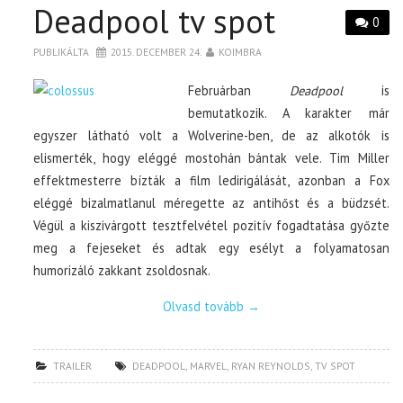
Deadpool tv spot
0
PUBLIKÁLTA
2015. DECEMBER 24.
KOIMBRA
Februárban
Deadpool
is
bemutatkozik. A karakter már
egyszer látható volt a Wolverine-ben, de az alkotók is
elismerték, hogy eléggé mostohán bántak vele. Tim Miller
effektmesterre bízták a film ledirigálását, azonban a Fox
eléggé bizalmatlanul méregette az antihőst és a büdzsét.
Végül a kiszivárgott tesztfelvétel pozitív fogadtatása győzte
meg a fejeseket és adtak egy esélyt a folyamatosan
humorizáló zakkant zsoldosnak.
Olvasd tovább
→
TRAILER
DEADPOOL
,
MARVEL
,
RYAN REYNOLDS
,
TV SPOT