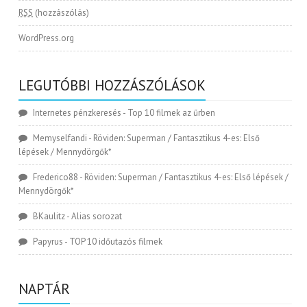
RSS
(hozzászólás)
WordPress.org
LEGUTÓBBI HOZZÁSZÓLÁSOK
Internetes pénzkeresés
-
Top 10 filmek az űrben
Memyselfandi
-
Röviden: Superman / Fantasztikus 4-es: Első
lépések / Mennydörgők*
Frederico88
-
Röviden: Superman / Fantasztikus 4-es: Első lépések /
Mennydörgők*
BKaulitz
-
Alias sorozat
Papyrus
-
TOP 10 időutazós filmek
NAPTÁR