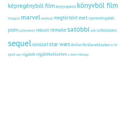
könyvből film
képregényből film
könyvajánló
marvel
megtörtént eset
nyereményjáték
magyar
mashup
satöbbi
remake
poén
reboot
scifielőzetes
pókember
scifi
sequel
star wars
sorozat
thrillerelőzetes
thriller
tv
tv
vígjátékelőzetes
vígjáték
spot
uip
x men
életrajz