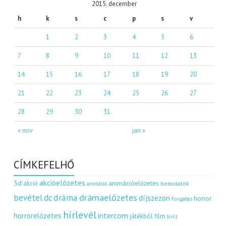
2015. december
h
k
s
c
p
s
v
1
2
3
4
5
6
7
8
9
10
11
12
13
14
15
16
17
18
19
20
21
22
23
24
25
26
27
28
29
30
31
« nov
jan »
CÍMKEFELHŐ
akcióelőzetes
3d
akció
animációelőzetes
bemutatók
animáció
dráma
drámaelőzetes
bevétel
dc
díjszezon
horror
forgatás
hírlevél
intercom
horrorelőzetes
játékból film
kvíz