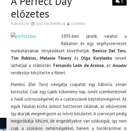
A Perfect Day
0
előzetes
PUBLIKÁLTA
2015. DECEMBER 24.
KOIMBRA
1995-ben járunk, valahol a
Balkánon és egy segélyszervezet
munkatársainak ténykedését követhetjük.
Benicio Del Toro,
Tim Robbins, Melanie Thierry
és
Olga Kurylenko
neveit
láthatjuk a stáblistán.
Fernando León de Aranoa
, az
Amador
rendezője készítette a filmet.
Mambrú (Del Toro) navigálja csapatát egy háborús zónán
keresztül. Csak egy újabb kőkemény nap, ismét szembenéznek
a halál szörnyűségeivel és a csatározások képtelenségeivel. Az
egyik faluban kútba dobott holttestet találnak, az elkövetőek
így akarják megmérgezni az ivóvíz készletet. A szervezet pedig
megpróbálja kihúzni, de engedélyekre van szükségük, így nem
csak a szokásos nehézségekkel, hanem a bürökrációval is