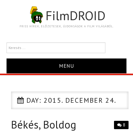
FilmDROID
FRISS HÍREK, ELŐZETESEK, ÚJDONSÁGOK A FILM VILÁGÁBÓL.
MENU
HÍR
TRAILER
DAY:
2015. DECEMBER 24.
KRITIKA
Békés, Boldog
8
BOXOFFICE