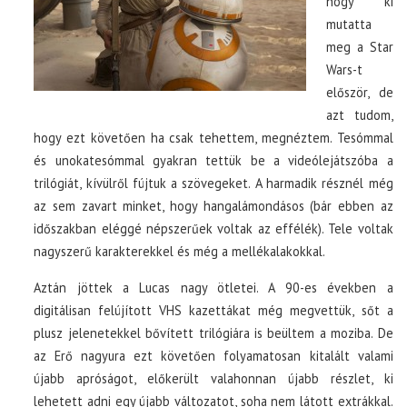
hogy ki
mutatta
meg a Star
Wars-t
először, de
azt tudom,
hogy ezt követően ha csak tehettem, megnéztem. Tesómmal
és unokatesómmal gyakran tettük be a videólejátszóba a
trilógiát, kívülről fújtuk a szövegeket. A harmadik résznél még
az sem zavart minket, hogy hangalámondásos (bár ebben az
időszakban eléggé népszerűek voltak az effélék). Tele voltak
nagyszerű karakterekkel és még a mellékalakokkal.
Aztán jöttek a Lucas nagy ötletei. A 90-es években a
digitálisan felújított VHS kazettákat még megvettük, sőt a
plusz jelenetekkel bővített trilógiára is beültem a moziba. De
az Erő nagyura ezt követően folyamatosan kitalált valami
újabb apróságot, előkerült valahonnan újabb részlet, ki
lehetett adni egy újabb változatot, soha nem látott extrákkal.