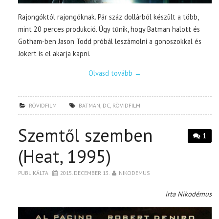
Rajongóktól rajongóknak. Pár száz dollárból készült a több,
mint 20 perces produkció. Úgy tűnik, hogy Batman halott és
Gotham-ben Jason Todd próbál leszámolni a gonoszokkal és
Jokert is el akarja kapni.
Olvasd tovább
→
RÖVIDFILM
BATMAN
,
DC
,
RÖVIDFILM
Szemtől szemben
1
(Heat, 1995)
PUBLIKÁLTA
2015. DECEMBER 13.
NIKODEMUS
írta Nikodémus