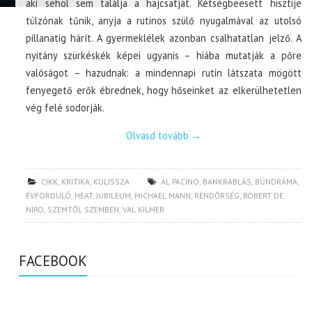
aki sehol sem találja a hajcsatját. Kétségbeesett hisztije
túlzónak tűnik, anyja a rutinos szülő nyugalmával az utolsó
pillanatig hárít. A gyermeklélek azonban csalhatatlan jelző. A
nyitány szürkéskék képei ugyanis – hiába mutatják a pőre
valóságot – hazudnak: a mindennapi rutin látszata mögött
fenyegető erők ébrednek, hogy hőseinket az elkerülhetetlen
vég felé sodorják.
Olvasd tovább
→
CIKK
,
KRITIKA
,
KULISSZA
AL PACINO
,
BANKRABLÁS
,
BŰNDRÁMA
,
ÉVFORDULÓ
,
HEAT
,
JUBILEUM
,
MICHAEL MANN
,
RENDŐRSÉG
,
ROBERT DE
NIRO
,
SZEMTŐL SZEMBEN
,
VAL KILMER
FACEBOOK