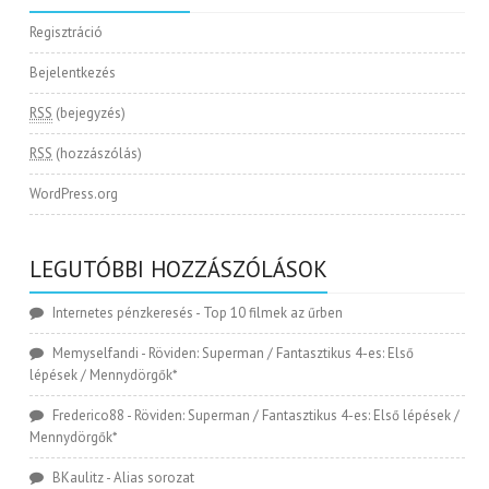
Regisztráció
Bejelentkezés
RSS
(bejegyzés)
RSS
(hozzászólás)
WordPress.org
LEGUTÓBBI HOZZÁSZÓLÁSOK
Internetes pénzkeresés
-
Top 10 filmek az űrben
Memyselfandi
-
Röviden: Superman / Fantasztikus 4-es: Első
lépések / Mennydörgők*
Frederico88
-
Röviden: Superman / Fantasztikus 4-es: Első lépések /
Mennydörgők*
BKaulitz
-
Alias sorozat