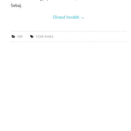
Sebaj.
Olvasd tovább
→
HÍR
STAR WARS