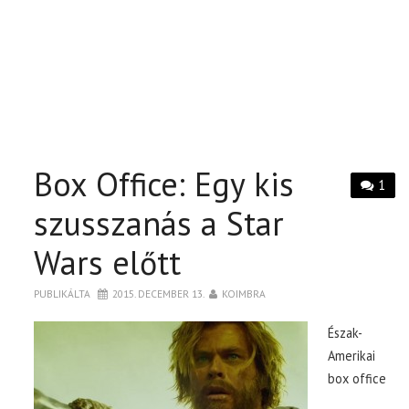
Box Office: Egy kis
1
szusszanás a Star
Wars előtt
PUBLIKÁLTA
2015. DECEMBER 13.
KOIMBRA
Észak-
Amerikai
box office