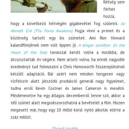
Kétség sem
férhet
hozzá,
hogy a következő hétvégén gigabevétel fog születni.
Az
ébredő Erő (The Force Awakens)
fogja vinni a prímet és a
közönség tartott egy kis szünetet. Ami Ron Howard
kalandfilmjének nem volt éppen jó.
A tenger szívében (In the
Heart of the Sea)
tavasszal került volna a mozikba, de
átcsúsztatták év végére. Nem ártott volna, ha ennél nagyobb
eredményt tud felmutatni a Chris Hemsworth főszereplésével
készült adaptáció. Bár azért nem minden tengeren vagy
vízfelszín alatt játszódó produkció generál nagy figyelmet,
tudna erről Kevin Costner és James Cameron is mesélni.
Mindenesetre ha egy átlagos decemberről lenne szó, akkor a
téli szünet alatt megsokszorozhatná a bevételét a film. Hiszen
megesett már, hogy egy 10 millió körül nyitó alkotás elérte a
száz milliót.
Olvasd tovább
→