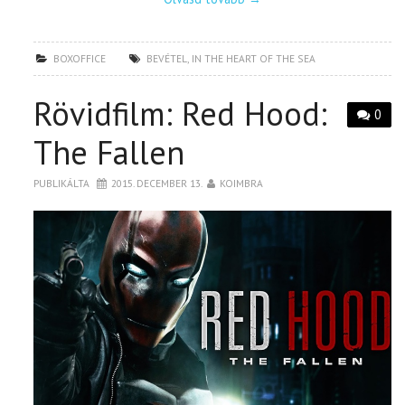
BOXOFFICE
BEVÉTEL
,
IN THE HEART OF THE SEA
Rövidfilm: Red Hood:
0
The Fallen
PUBLIKÁLTA
2015. DECEMBER 13.
KOIMBRA