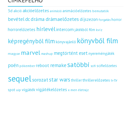
CÍMKEFELHŐ
akcióelőzetes
3d
akció
animációelőzetes
bemutatók
animáció
dráma
drámaelőzetes
bevétel
dc
díjszezon
horror
forgatás
hírlevél
intercom
horrorelőzetes
játékból film
kvíz
könyvből film
képregényből film
könyvajánló
marvel
megtörtént eset
nyereményjáték
magyar
mashup
satöbbi
remake
poén
reboot
scifielőzetes
pókember
scifi
sequel
star wars
sorozat
thrillerelőzetes
thriller
tv
tv
vígjátékelőzetes
vígjáték
spot
uip
x men
életrajz