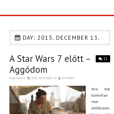
TOP10
KULISSZA
DAY:
2015. DECEMBER 13.
CIKK
A Star Wars 7 előtt –
PÓLÓ RENDELÉS
11
Aggódom
PUBLIKÁLTA
2015. DECEMBER 13.
KOIMBRA
Arra már
konkrétan
nem
emlékszem,