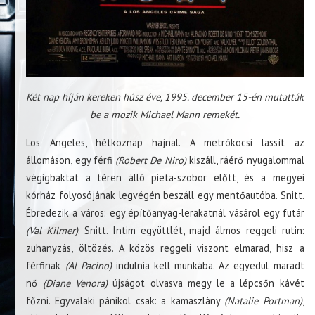
Két nap híján kereken húsz éve, 1995. december 15-én mutatták
be a mozik Michael Mann remekét.
Los Angeles, hétköznap hajnal. A metrókocsi lassít az
állomáson, egy férfi
(Robert De Niro)
kiszáll, ráérő nyugalommal
végigbaktat a téren álló pieta-szobor előtt, és a megyei
kórház folyosójának legvégén beszáll egy mentőautóba. Snitt.
Ébredezik a város: egy építőanyag-lerakatnál vásárol egy futár
(Val Kilmer)
. Snitt. Intim együttlét, majd álmos reggeli rutin:
zuhanyzás, öltözés. A közös reggeli viszont elmarad, hisz a
férfinak
(Al Pacino)
indulnia kell munkába. Az egyedül maradt
nő
(Diane Venora)
újságot olvasva megy le a lépcsőn kávét
főzni. Egyvalaki pánikol csak: a kamaszlány
(Natalie Portman)
,