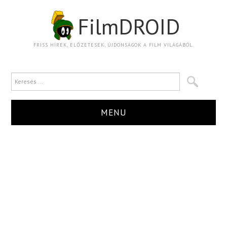
FilmDROID
FRISS HÍREK, ELŐZETESEK, ÚJDONSÁGOK A FILM VILÁGÁBÓL.
MENU
HÍR
TRAILER
KRITIKA
BOXOFFICE