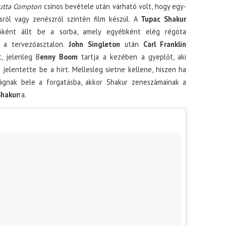
Outta Compton
csinos bevétele után várható volt, hogy egy-
sről vagy zenészről szintén film készül. A
Tupac Shakur
sőként állt be a sorba, amely egyébként elég régóta
 a tervezőasztalon.
John Singleton
után
Carl Franklin
t, jelenleg B
enny Boom
tartja a kezében a gyeplőt, aki
 jelentette be a hírt. Mellesleg sietne kellene, hiszen ha
gnak bele a forgatásba, akkor Shakur zeneszámainak a
Shakur
ra.