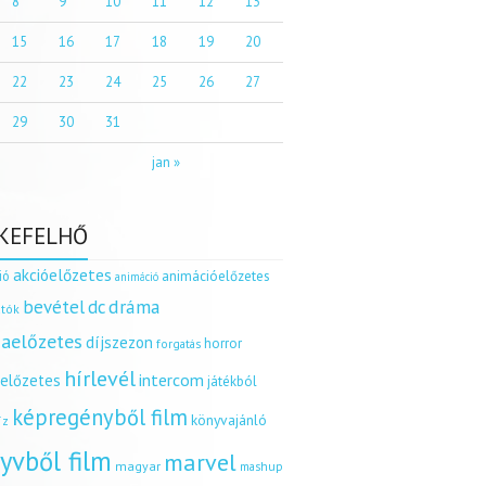
8
9
10
11
12
13
15
16
17
18
19
20
22
23
24
25
26
27
29
30
31
jan »
KEFELHŐ
akcióelőzetes
ió
animációelőzetes
animáció
dráma
bevétel
dc
tók
aelőzetes
díjszezon
horror
forgatás
hírlevél
intercom
relőzetes
játékból
képregényből film
könyvajánló
íz
yvből film
marvel
magyar
mashup