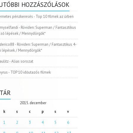
UTÓBBI HOZZÁSZÓLÁSOK
ernetes pénzkeresés
-
Top 10 filmek az űrben
myselfandi
-
Röviden: Superman / Fantasztikus
Első lépések / Mennydörgők*
ederico88
-
Röviden: Superman / Fantasztikus 4-
ső lépések / Mennydörgők*
aulitz
-
Alias sorozat
pyrus
-
TOP 10 időutazós filmek
TÁR
2015. december
k
s
c
p
s
v
1
2
3
4
5
6