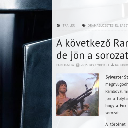
TRAILER
DRÁMAELŐZETES
,
ELIZABE
A következő Ram
de jön a soroza
PUBLIKÁLTA
2015. DECEMBER 01.
KOIMBR
Sylvester S
megnyugodha
Ramboval mi 
jön a folyta
hogy a Fox 
sorozat.
A történet 