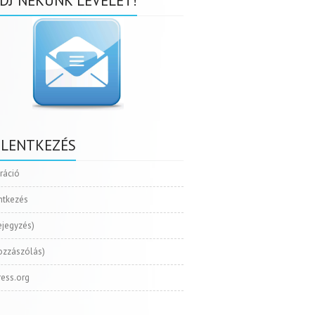
DJ NEKÜNK LEVELET!
ELENTKEZÉS
tráció
ntkezés
ejegyzés)
ozzászólás)
ess.org