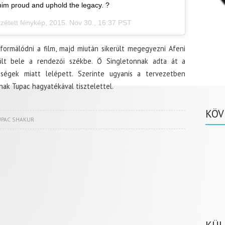
e him proud and uphold the legacy. ?
zzétett fénykép,
2015. Nov 30., 16:37 PST
ormálódni a film, majd miután sikerült megegyezni Afeni
lt bele a rendezői székbe. Ő Singletonnak adta át a
bségek miatt lelépett. Szerinte ugyanis a tervezetben
ak Tupac hagyatékával tisztelettel.
KÖV
UPAC SHAKUR