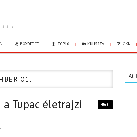
ILÁGÁBÓL.
A
BOXOFFICE
TOP10
KULISSZA
CIKK
FAC
MBER 01.
 a Tupac életrajzi
0
A