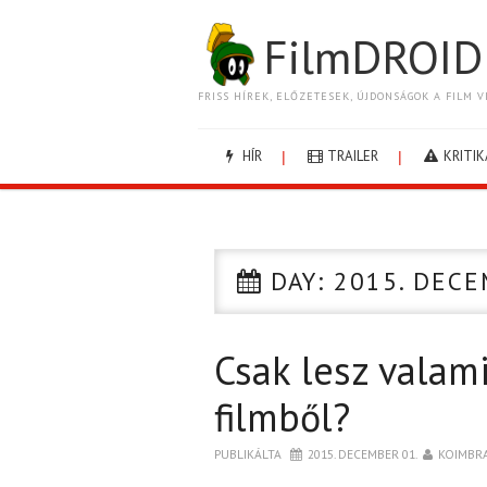
FilmDROID
FRISS HÍREK, ELŐZETESEK, ÚJDONSÁGOK A FILM V
HÍR
TRAILER
KRITIK
DAY:
2015. DECE
Csak lesz valami
filmből?
PUBLIKÁLTA
2015. DECEMBER 01.
KOIMBR