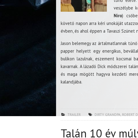
tűnő élete
veszélybe k
Niro
) csőbe 
követő napon arra kéri unokáját utazzo
évben, és ahol éppen a Tavaszi Szünet nev
Jason belemegy az ártalmatlannak tűnő 
papper helyett egy energikus, beválla
bulikon lazulnak, eszement kocsmai b
kavarnak. A lázadó Dick módszerei talán 
és maga mögött hagyva kezdeti merev
kalandjába.
TRAILER
DIRTY GRANDPA
,
ROBERT D
Talán 10 év múl