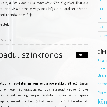
7
uart
, a
Die Hard
és
A szökevény (The Fugitive) í
rhatja a
Stallone visszatérne-e vagy más bújik-e a karakter bőrébe,
14
ceri teendőket ellátja.
21
tették.
28
« nov
R STALLONE
CÍM
badul szinkronos
0
3d
akc
bemuta
A
drám
tod a nagyfater milyen extra igényekkel áll elő…
Jason
horro
Efron
) egy hét választja el, hogy feleségül vegye főnöke
film
kv
niás lányát, és így végre társtulajdonossá váljon apósa
kön
dájába, amivel megkezdődhet kiszámítható, tökéletesnek