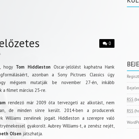
KÜL
 előzetes
0
A
BEJ
t, hogy
Tom Hiddleston
Oscar-jelölést kaphatna Hank
egformálásáért, azonban a Sony Pictrues Classics úgy
Regisz
hogy mégsem mutatják be november 27-én, inkább
Bejele
k a filmet március 25-re.
RSS
(b
ham
rendező már 2009 óta tervezgeti az alkotást, nem
an, de minden sínre került. 2014-ben a producerek
RSS
(h
k Williams zenéinek jogait. Hiddleston a szerepre való
WordPr
ryénekessel gyakorolt. Aubrey Williams-t, a zenész nejét,
beth Olsen
játszhatja.