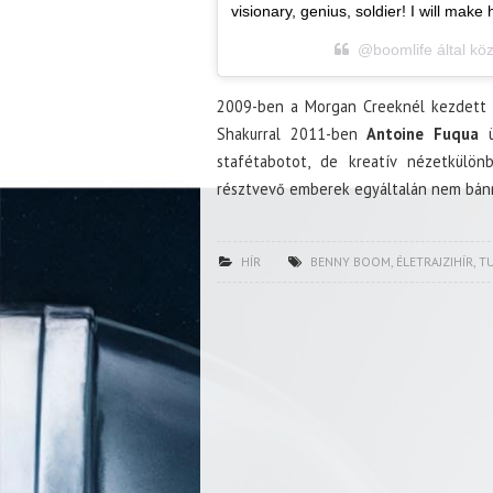
visionary, genius, soldier! I will mak
@boomlife által kö
2009-ben a Morgan Creeknél kezdett f
Shakurral 2011-ben
Antoine Fuqua
ü
stafétabotot, de kreatív nézetkülön
résztvevő emberek egyáltalán nem bánn
HÍR
BENNY BOOM
,
ÉLETRAJZIHÍR
,
T