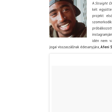
A
Straight 
két együtte
projekt el
szomorkodik
próbálkozot
instagramján
idén nem vá
jogai visszaszállnak édesanyjára,
Afeni 