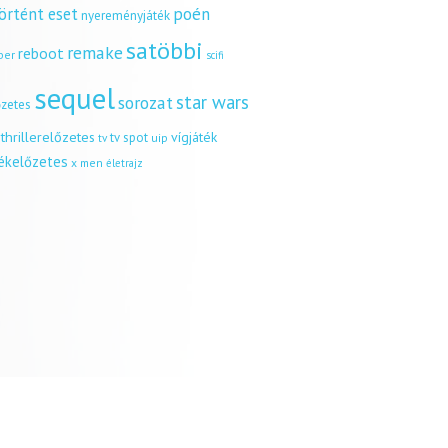
örtént eset
poén
nyereményjáték
satöbbi
remake
reboot
ber
scifi
sequel
star wars
sorozat
őzetes
thrillerelőzetes
vígjáték
tv spot
uip
tv
tékelőzetes
x men
életrajz