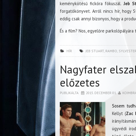
keménykötésű fickóra fókuszál.
Jeb St
forgatókönyvet. Arról nincs hír, hogy 
eddig csak annyi bizonyos, hogy a produ
És a film? Nos, egyelőre parkolópályára 
HÍR
JEB STUART
,
RAMBO
,
SYLVESTE
Nagyfater elsza
előzetes
PUBLIKÁLTA
2015. DECEMBER 01.
KOIMBR
Sosem tudha
Kellyt (
Zac 
irányításmá
ügyvédi iro