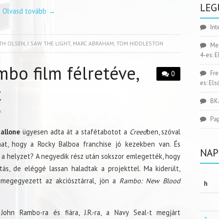
LEG
Olvasd tovább
→
Int
TH OLSEN
,
I SAW THE LIGHT
,
MARC ABRAHAM
,
TOM HIDDLESTON
Me
4-es: 
bo film félretéve,
Fr
0
es: El
t
BK
A
Pa
tallone
ügyesen adta át a stafétabotot a
Creed
ben, szóval
t, hogy a Rocky Balboa franchise jó kezekben van. És
NAP
a helyzet? A negyedik rész után sokszor emlegették, hogy
tás, de eléggé lassan haladtak a projekttel. Ma kiderült,
megegyezett az akciósztárral, jön a
Rambo: New Blood
h
John Rambo-ra és fiára, J.R.-ra, a Navy Seal-t megjárt