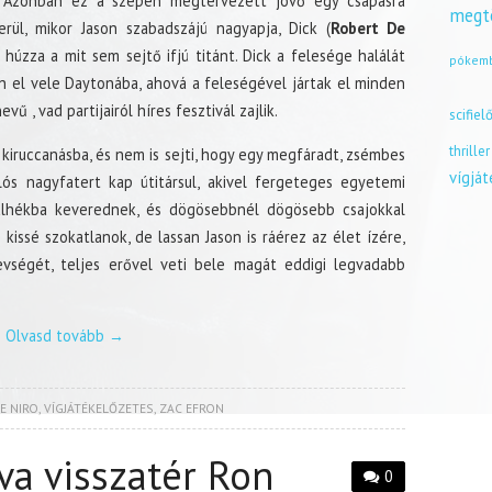
. Azonban ez a szépen megtervezett jövő egy csapásra
megt
erül, mikor Jason szabadszájú nagyapja, Dick (
Robert De
húzza a mit sem sejtő ifjú titánt. Dick a felesége halálát
pókem
n el vele Daytonába, ahová a feleségével jártak el minden
ű , vad partijairól híres fesztivál zajlik.
scifiel
thriller
kiruccanásba, és nem is sejti, hogy egy megfáradt, zsémbes
vígjá
lós nagyfatert kap útitársul, akivel fergeteges egyetemi
alhékba keverednek, és dögösebbnél dögösebb csajokkal
kissé szokatlanok, de lassan Jason is ráérez az élet ízére,
ségét, teljes erővel veti bele magát eddigi legvadabb
Olvasd tovább
→
E NIRO
,
VÍGJÁTÉKELŐZETES
,
ZAC EFRON
va visszatér Ron
0