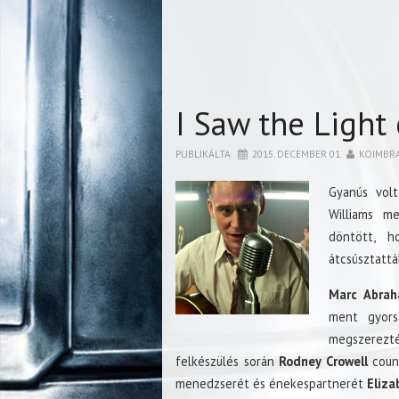
I Saw the Light
PUBLIKÁLTA
2015. DECEMBER 01.
KOIMBR
Gyanús vol
Williams m
döntött, 
átcsúsztattá
Marc Abra
ment gyors
megszerezté
felkészülés során
Rodney Crowell
count
menedzserét és énekespartnerét
Eliza