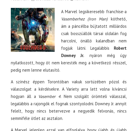
A Marvel legsikeresebb franchise-a
Vasemberhez (Iron Man)
köthető,
ám a páncélba bújtatott milliárdos
csak bosszúállók társai oldalán fog
harcolni, önálló kalandban nem
fogjuk látni. Legalábbis
Robert
Downey Jr.
nyáron még úgy
nyilatkozott, hogy őt nem keresték meg a következő résszel,
pedig nem lenne elutasító.
A színész éppen Torontóban vakuk sortüzében pózol és
válaszolgat a kérdésekre. A Variety arra lett volna kíváncsi
hogyan áll a
Vasember 4
. Nem szolgált örömteli válasszal,
legalábbis a rajongók el fognak szontyolodni. Downey Jr. annyit
felelt, hogy nincs betervezve a negyedik felvonás, nincs
semmiféle ötlet az asztalon.
A Marvel jelenleg azzal van elfoglalva, hogy újabb és újabb