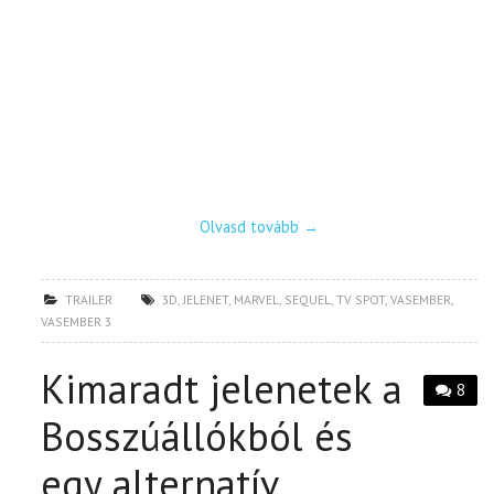
Olvasd tovább
→
TRAILER
3D
,
JELENET
,
MARVEL
,
SEQUEL
,
TV SPOT
,
VASEMBER
,
VASEMBER 3
Kimaradt jelenetek a
8
Bosszúállókból és
egy alternatív