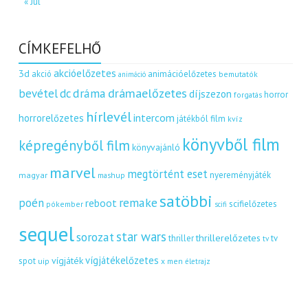
« Júl
CÍMKEFELHŐ
akcióelőzetes
3d
akció
animációelőzetes
bemutatók
animáció
dráma
drámaelőzetes
bevétel
dc
díjszezon
horror
forgatás
hírlevél
intercom
horrorelőzetes
játékból film
kvíz
könyvből film
képregényből film
könyvajánló
marvel
megtörtént eset
nyereményjáték
magyar
mashup
satöbbi
remake
poén
reboot
scifielőzetes
pókember
scifi
sequel
star wars
sorozat
thrillerelőzetes
thriller
tv
tv
vígjátékelőzetes
vígjáték
spot
uip
x men
életrajz