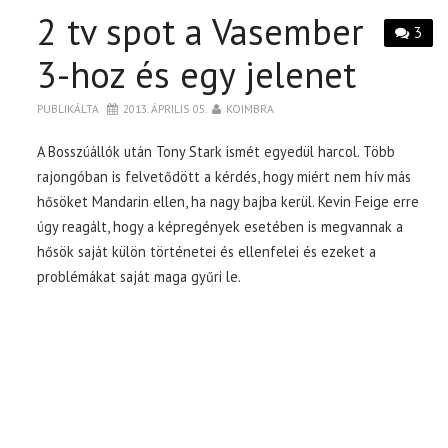
2 tv spot a Vasember
3
3-hoz és egy jelenet
PUBLIKÁLTA
2013. ÁPRILIS 05.
KOIMBRA
A Bosszúállók után Tony Stark ismét egyedül harcol. Több
rajongóban is felvetődött a kérdés, hogy miért nem hív más
hősöket Mandarin ellen, ha nagy bajba kerül. Kevin Feige erre
úgy reagált, hogy a képregények esetében is megvannak a
hősök saját külön történetei és ellenfelei és ezeket a
problémákat saját maga gyűri le.