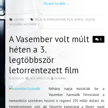
Olvasd tovább
→
KRITIKA
3D
,
65 %
,
KÉPREGÉNYBŐL FILM
,
MARVEL
,
SEQUEL
,
VASEMBER
,
VASEMBER 3
A Vasember volt múlt
6
héten a 3.
legtöbbször
letorrentezett film
PUBLIKÁLTA
2013. ÁPRILIS 29.
KOIMBRA
Néhány napja mutatták be a
Vasember harmadik felvonását a
nemzetközi színtéren, hozott is rögvest 195 millió dollárt, és
természetesen volt, aki felvette kamerával a filmet, majd