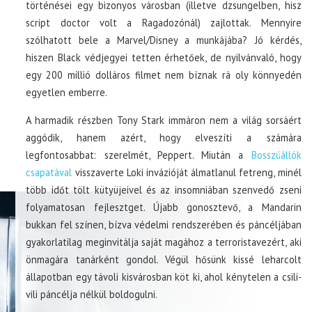
történései egy bizonyos városban (illetve dzsungelben, hisz
script doctor volt a Ragadozónál) zajlottak. Mennyire
szólhatott bele a Marvel/Disney a munkájába? Jó kérdés,
hiszen Black védjegyei tetten érhetőek, de nyilvánvaló, hogy
egy 200 millió dolláros filmet nem bíznak rá oly könnyedén
egyetlen emberre.
A harmadik részben Tony Stark immáron nem a világ sorsáért
aggódik, hanem azért, hogy elveszíti a számára
legfontosabbat: szerelmét, Peppert. Miután a
Bosszúállók
csapatával
visszaverte Loki invázióját álmatlanul fetreng, minél
több időt tölt kütyüjeivel és az insomniában szenvedő zseni
folyamatosan fejlesztget. Újabb gonosztevő, a Mandarin
bukkan fel színen, bízva védelmi rendszerében és páncéljában
gyakorlatilag meginvitálja saját magához a terroristavezért, aki
önmagára tanárként gondol. Végül hősünk kissé leharcolt
állapotban egy távoli kisvárosban köt ki, ahol kénytelen a csili-
vili páncélja nélkül boldogulni.