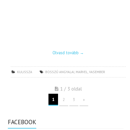
Olvasd tovább
→
KULISSZA
BOSSZÚ ANGYALAI
,
MARVEL
,
VASEMBER
1 / 3 oldal
1
2
3
»
FACEBOOK