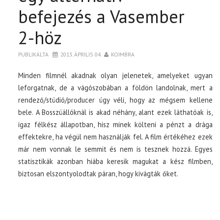
befejezés a Vasember
2-höz
PUBLIKÁLTA
2013. ÁPRILIS 04.
KOIMBRA
Minden filmnél akadnak olyan jelenetek, amelyeket ugyan
leforgatnak, de a vágószobában a földön landolnak, mert a
rendező/stúdió/producer úgy véli, hogy az mégsem kellene
bele. A Bosszúállóknál is akad néhány, alant ezek láthatóak is,
igaz félkész állapotban, hisz minek költeni a pénzt a drága
effektekre, ha végül nem használják fel. A film értékéhez ezek
már nem vonnak le semmit és nem is tesznek hozzá. Egyes
statisztikák azonban hiába keresik magukat a kész filmben,
biztosan elszontyolodtak páran, hogy kivágták őket.