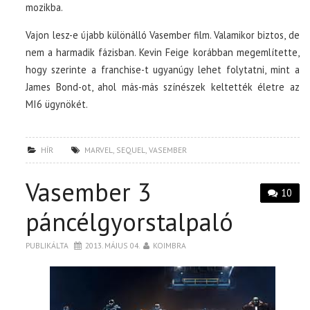
mozikba.
Vajon lesz-e újabb különálló Vasember film. Valamikor biztos, de
nem a harmadik fázisban. Kevin Feige korábban megemlítette,
hogy szerinte a franchise-t ugyanúgy lehet folytatni, mint a
James Bond-ot, ahol más-más színészek keltették életre az
MI6 ügynökét.
HÍR
MARVEL
,
SEQUEL
,
VASEMBER
Vasember 3
10
páncélgyorstalpaló
PUBLIKÁLTA
2013. MÁJUS 04.
KOIMBRA