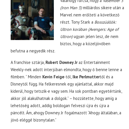
Valahogy furcsa, hogy a
Vasember 3
(Iron Man 3)
milliárdos sikere után a
Marvel nem erőlteti a következő
részt. Tony Stark a
Bosszúállók:
Ultron korában (Avengers: Age of
Ultron)
ugyan jelen lesz, de nem
biztos, hogy a közeljövőben
befutna a negyedik rész.
A franchise sztárja,
Robert Downey Jr
az Entertainment
Weekly-nek adott interjúban elmondta, hogy ő benne lenne a
filmben. ” Minden
Kevin Feige
-től,
Ike Perlmutter
től és a
Disneytől függ. Ha felkeresnek egy ajánlattal, akkor majd
kiderül, hogy tetszik-e vagy sem. Ha sok pontban egyetértünk,
akkor jól alakulhatnak a dolgok.” – hozzátette, hogy amíg a
lehetőség adott, addig boldogan felveszi újra és újra a
páncélt. Ám, ahogy Downey Jr fogalmazott “Ahogy általában, a
jövő eléggé bizonytalan.”