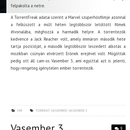
felpakolta a netre.
A TorrentFreak adatai szerint a Marvel szuperhősfilmje azonnal
a felkúszott a múlt héten legtöbbször letöltött filmek
élvonalába, méghozzá a harmadik helyre. A torrentezők
kedvence a Jack Reacher volt, amely immáron második hete
tartja pozícióját, a második legtöbbször leszedett alkotás a
mozikban csúnyán elvérzett Erőnek erejével volt. Mögöttük
pedig ott áll cam-os Vasember 3, ami egyúttal azt is jelenti,
hogy rengeteg igénytelen ember torrentezik.
HÍR
TORRENT
,
VASEMBER
,
VASEMBER 3
Vasember 3
9