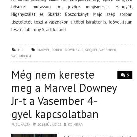
hősöket mutasson be, jövőre megismerjük Hangyát,
Higanyszálat és Skarlát Boszorkányt. Majd szép sorban
tiszteletét teszi a vásznakon a többi karakter is. Idővel talán
lesz újabb Tony Stark kaland.
HÍR
MARVEL
,
ROBERT DOWNEY JR
,
SEQUEL
,
VASEMBER
,
VASEMBER 4
Még nem kereste
3
meg a Marvel Downey
Jr-t a Vasember 4-
gyel kapcsolatban
PUBLIKÁLTA
2014. JÚLIUS 23.
KOIMBRA