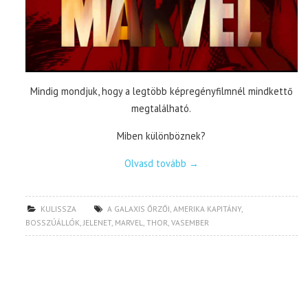
Mindig mondjuk, hogy a legtöbb képregényfilmnél mindkettő
megtalálható.
Miben különböznek?
Olvasd tovább
→
KULISSZA
A GALAXIS ŐRZŐI
,
AMERIKA KAPITÁNY
,
BOSSZÚÁLLÓK
,
JELENET
,
MARVEL
,
THOR
,
VASEMBER