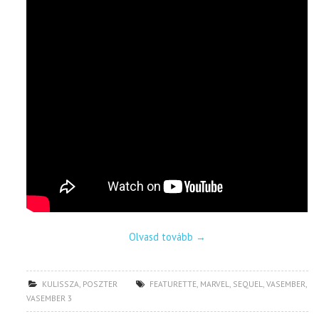
Olvasd tovább
→
KULISSZA
,
POSZTER
FEATURETTE
,
MARVEL
,
SEQUEL
,
VASEMBER
,
VASEMBER 3