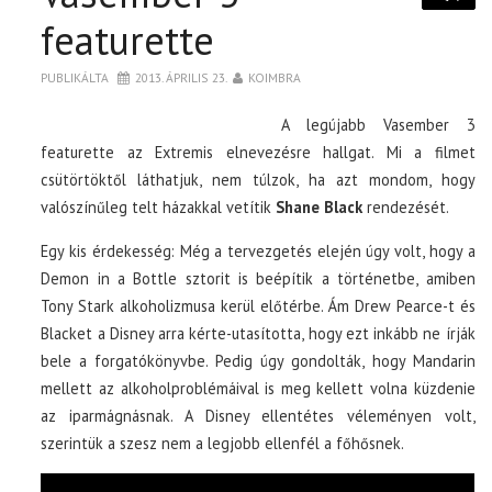
featurette
PUBLIKÁLTA
2013. ÁPRILIS 23.
KOIMBRA
A legújabb Vasember 3
featurette az Extremis elnevezésre hallgat. Mi a filmet
csütörtöktől láthatjuk, nem túlzok, ha azt mondom, hogy
valószínűleg telt házakkal vetítik
Shane Black
rendezését.
Egy kis érdekesség: Még a tervezgetés elején úgy volt, hogy a
Demon in a Bottle sztorit is beépítik a történetbe, amiben
Tony Stark alkoholizmusa kerül előtérbe. Ám Drew Pearce-t és
Blacket a Disney arra kérte-utasította, hogy ezt inkább ne írják
bele a forgatókönyvbe. Pedig úgy gondolták, hogy Mandarin
mellett az alkoholproblémáival is meg kellett volna küzdenie
az iparmágnásnak. A Disney ellentétes véleményen volt,
szerintük a szesz nem a legjobb ellenfél a főhősnek.