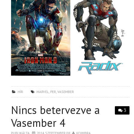
HÍR
MARVEL
,
PER
,
VASEMBER
Nincs betervezve a
3
Vasember 4
PUBLIKÁLTA
2014. SZEPTEMBER 08.
KOIMBRA