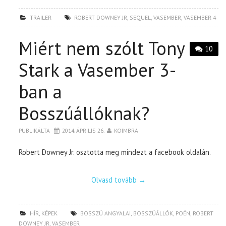
TRAILER
ROBERT DOWNEY JR
,
SEQUEL
,
VASEMBER
,
VASEMBER 4
Miért nem szólt Tony
10
Stark a Vasember 3-
ban a
Bosszúállóknak?
PUBLIKÁLTA
2014. ÁPRILIS 26.
KOIMBRA
Robert Downey Jr. osztotta meg mindezt a facebook oldalán.
Olvasd tovább
→
HÍR
,
KÉPEK
BOSSZÚ ANGYALAI
,
BOSSZÚÁLLÓK
,
POÉN
,
ROBERT
DOWNEY JR
,
VASEMBER