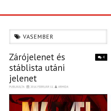
TOP10
KULISSZA
VASEMBER
CIKK
Zárójelenet és
PÓLÓ RENDELÉS
4
stáblista utáni
jelenet
PUBLIKÁLTA
2016. FEBRUÁR 11.
ARMIDA