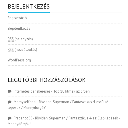
BEJELENTKEZÉS
Regisztráció
Bejelentkezés
RSS
(bejegyzés)
RSS
(hozzászólás)
WordPress.org
LEGUTÓBBI HOZZÁSZÓLÁSOK
Internetes pénzkeresés
-
Top 10 filmek az űrben
Memyselfandi
-
Röviden: Superman / Fantasztikus 4-es: Első
lépések / Mennydörgők*
Frederico88
-
Röviden: Superman / Fantasztikus 4-es: Első lépések /
Mennydörgők*