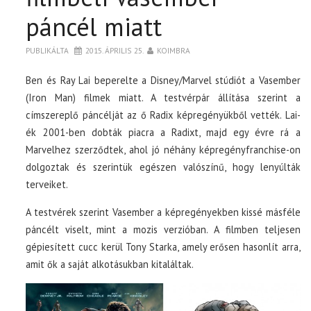
páncél miatt
PUBLIKÁLTA
2015. ÁPRILIS 25.
KOIMBRA
Ben és Ray Lai beperelte a Disney/Marvel stúdiót a Vasember
(Iron Man) filmek miatt. A testvérpár állítása szerint a
címszereplő páncélját az ő Radix képregényükből vették. Lai-
ék 2001-ben dobták piacra a Radixt, majd egy évre rá a
Marvelhez szerződtek, ahol jó néhány képregényfranchise-on
dolgoztak és szerintük egészen valószínű, hogy lenyúlták
terveiket.
A testvérek szerint Vasember a képregényekben kissé másféle
páncélt viselt, mint a mozis verzióban. A filmben teljesen
gépiesített cucc kerül Tony Starka, amely erősen hasonlít arra,
amit ők a saját alkotásukban kitaláltak.