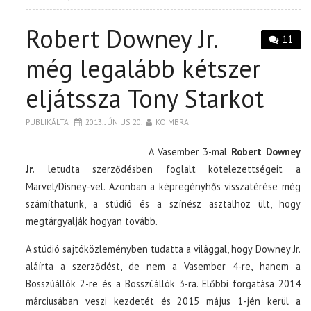
Robert Downey Jr.
11
még legalább kétszer
eljátssza Tony Starkot
PUBLIKÁLTA
2013. JÚNIUS 20.
KOIMBRA
A Vasember 3-mal
Robert Downey
Jr.
letudta szerződésben foglalt kötelezettségeit a
Marvel/Disney-vel. Azonban a képregényhős visszatérése még
számíthatunk, a stúdió és a színész asztalhoz ült, hogy
megtárgyalják hogyan tovább.
A stúdió sajtóközleményben tudatta a világgal, hogy Downey Jr.
aláírta a szerződést, de nem a Vasember 4-re, hanem a
Bosszúállók 2-re és a Bosszúállók 3-ra. Előbbi forgatása 2014
márciusában veszi kezdetét és 2015 május 1-jén kerül a