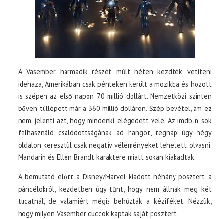
A Vasember harmadik részét múlt héten kezdték vetíteni
idehaza, Amerikában csak pénteken került a mozikba és hozott
is szépen az első napon 70 millió dollárt. Nemzetközi szinten
bőven túllépett már a 360 millió dolláron. Szép bevétel, ám ez
nem jelenti azt, hogy mindenki elégedett vele. Az imdb-n sok
felhasználó csalódottságának ad hangot, tegnap úgy négy
oldalon keresztül csak negatív véleményeket lehetett olvasni.
Mandarin és Ellen Brandt karaktere miatt sokan kiakadtak.
A bemutató előtt a Disney/Marvel kiadott néhány posztert a
páncélokról, kezdetben úgy tűnt, hogy nem állnak meg két
tucatnál, de valamiért mégis behúzták a kéziféket. Nézzük,
hogy milyen Vasember cuccok kaptak saját posztert.