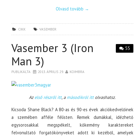
Olvasd tovább
→
CIKK
VASEMBER
Vasember 3 (Iron
55
Man 3)
PUBLIKÁLTA
2013. ÁPRILIS 29.
KOIMBRA
Az
első részről itt
, a
másodikról itt
olvashatsz.
Kicsoda Shane Black? A 80-as és 90-es évek akciókedvelőinek
a szemében afféle félisten. Remek dumákkal, idézhető
egysorosakkal megspékelt, kőkemény karaktereket
felvonultató forgatókönyveket adott ki kezéből, amelyek