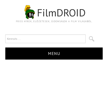
FilmDROID
FRISS HÍREK, ELŐZETESEK, ÚJDONSÁGOK A FILM VILÁGÁBÓL.
MENU
HÍR
TRAILER
KRITIKA
BOXOFFICE