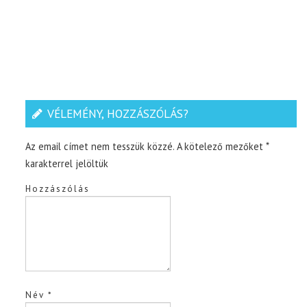
VÉLEMÉNY, HOZZÁSZÓLÁS?
Az email címet nem tesszük közzé.
A kötelező mezőket
*
karakterrel jelöltük
Hozzászólás
Név
*