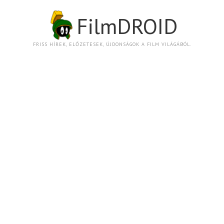
FilmDROID
FRISS HÍREK, ELŐZETESEK, ÚJDONSÁGOK A FILM VILÁGÁBÓL.