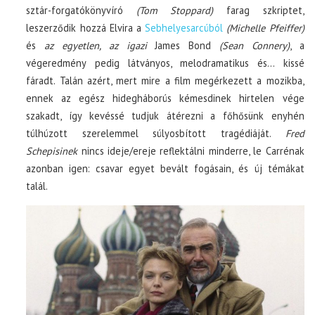
sztár-forgatókönyvíró
(Tom Stoppard)
farag szkriptet,
leszerződik hozzá Elvira a
Sebhelyesarcúból
(Michelle Pfeiffer)
és
az egyetlen, az igazi
James Bond
(Sean Connery)
, a
végeredmény pedig látványos, melodramatikus és… kissé
fáradt. Talán azért, mert mire a film megérkezett a mozikba,
ennek az egész hidegháborús kémesdinek hirtelen vége
szakadt, így kevéssé tudjuk átérezni a főhősünk enyhén
túlhúzott szerelemmel súlyosbított tragédiáját.
Fred
Schepisinek
nincs ideje/ereje reflektálni minderre, le Carrénak
azonban igen: csavar egyet bevált fogásain, és új témákat
talál.