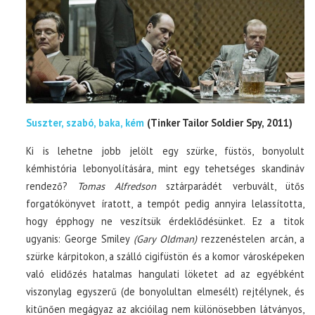
Suszter, szabó, baka, kém
(Tinker Tailor Soldier Spy, 2011)
Ki is lehetne jobb jelölt egy szürke, füstös, bonyolult
kémhistória lebonyolítására, mint egy tehetséges skandináv
rendező?
Tomas Alfredson
sztárparádét verbuvált, ütős
forgatókönyvet íratott, a tempót pedig annyira lelassította,
hogy épphogy ne veszítsük érdeklődésünket. Ez a titok
ugyanis: George Smiley
(Gary Oldman)
rezzenéstelen arcán, a
szürke kárpitokon, a szálló cigifüstön és a komor városképeken
való elidőzés hatalmas hangulati löketet ad az egyébként
viszonylag egyszerű (de bonyolultan elmesélt) rejtélynek, és
kitűnően megágyaz az akcióilag nem különösebben látványos,