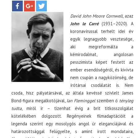
BOXOFFICE
David John Moore Cornwell
, azaz
TOP10
John le Carré
(1931–2020). A
koronavírussal terhelt idei év
KULISSZA
egyik legnagyobb vesztesége,
aki megreformálta a
CIKK
kémirodalmat, angolosan
pesszimista képet festett az
ember esendőségéről, és kivívta
PÓLÓ RENDELÉS
nem csupán a nagyközönség, de
írótársai csodálatát is. Nem
csoda, hisz pályatársával, az általa kevéssé szívlelt James
Bond-figura megalkotójával,
Ian Fleminggel
szemben ő
tényleg
tudta
, miről ír – tizenhat évig a brit titkosszolgálat
kötelékében dolgozott. Regényeinek filmadaptációit a
legenda szerint egy mosolygós angol úr eleganciájával és
határozottsággal felügyelte, s amint írott mondataira,