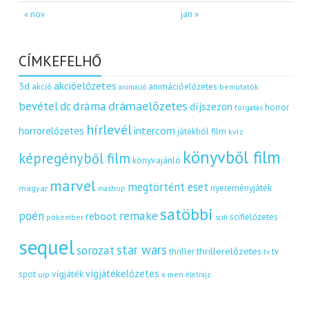
« nov
jan »
CÍMKEFELHŐ
akcióelőzetes
3d
akció
animációelőzetes
bemutatók
animáció
dráma
drámaelőzetes
bevétel
dc
díjszezon
horror
forgatás
hírlevél
intercom
horrorelőzetes
játékból film
kvíz
könyvből film
képregényből film
könyvajánló
marvel
megtörtént eset
nyereményjáték
magyar
mashup
satöbbi
remake
poén
reboot
scifielőzetes
pókember
scifi
sequel
star wars
sorozat
thrillerelőzetes
thriller
tv
tv
vígjátékelőzetes
vígjáték
spot
uip
x men
életrajz