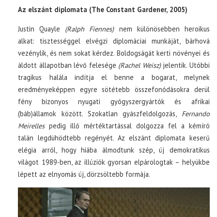
Az elszánt diplomata (The Constant Gardener, 2005)
Justin Quayle
(Ralph Fiennes)
nem különösebben heroikus
alkat: tisztességgel elvégzi diplomáciai munkáját, bárhová
vezénylik, és nem sokat kérdez. Boldogságát kerti növényei és
áldott állapotban lévő felesége
(Rachel Weisz)
jelentik. Utóbbi
tragikus halála indítja el benne a bogarat, melynek
eredményeképpen egyre sötétebb összefonódásokra derül
fény bizonyos nyugati gyógyszergyártók és afrikai
(báb)államok között. Szokatlan gyászfeldolgozás,
Fernando
Meirelles
pedig illő mértéktartással dolgozza fel a kémíró
talán legdühödtebb regényét. Az elszánt diplomata keserű
elégia arról, hogy hiába álmodtunk szép, új demokratikus
világot 1989-ben, az illúziók gyorsan elpárologtak – helyükbe
lépett az elnyomás új, dörzsöltebb formája.