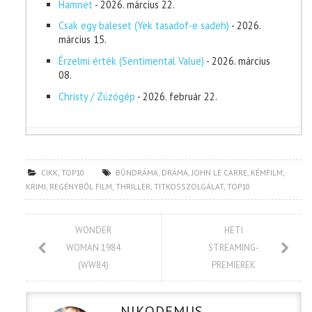
Hamnet
- 2026. március 22.
Csak egy baleset (Yek tasadof-e sadeh)
- 2026.
március 15.
Érzelmi érték (Sentimental Value)
- 2026. március
08.
Christy / Zúzógép
- 2026. február 22.
CIKK
,
TOP10
BŰNDRÁMA
,
DRÁMA
,
JOHN LE CARRE
,
KÉMFILM
,
KRIMI
,
REGÉNYBŐL FILM
,
THRILLER
,
TITKOSSZOLGÁLAT
,
TOP10
WONDER
HETI
WOMAN 1984
STREAMING-
(WW84)
PREMIEREK
NIKODEMUS