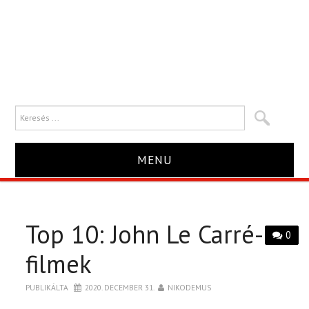
MENU
HÍR
Top 10: John Le Carré-
TRAILER
0
filmek
KRITIKA
PUBLIKÁLTA
2020. DECEMBER 31.
NIKODEMUS