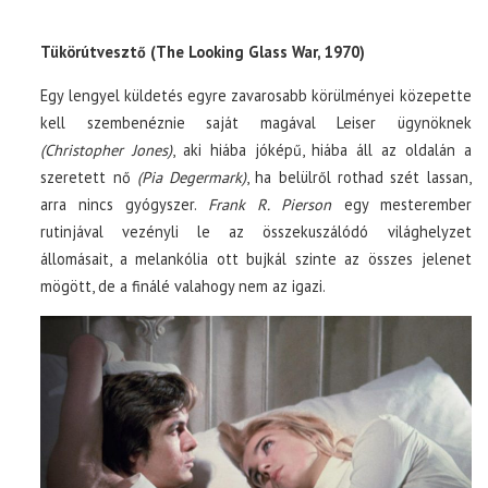
Tükörútvesztő (The Looking Glass War, 1970)
Egy lengyel küldetés egyre zavarosabb körülményei közepette
kell szembenéznie saját magával Leiser ügynöknek
(Christopher Jones)
, aki hiába jóképű, hiába áll az oldalán a
szeretett nő
(Pia Degermark)
, ha belülről rothad szét lassan,
arra nincs gyógyszer.
Frank R. Pierson
egy mesterember
rutinjával vezényli le az összekuszálódó világhelyzet
állomásait, a melankólia ott bujkál szinte az összes jelenet
mögött, de a finálé valahogy nem az igazi.