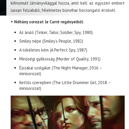
kifinomult látványvilággal hozza, amit kell: az egyszeri embert
lassan felzabáló, félelmetes bűnvihar borzongató érzését.
+ Néhány sorozat le Carré regényeiből:
Az áruló (Tinker, Tailor, Soldier, Spy, 1980)
Smiley népe (Smiley’s People, 1982)
A tökéletes kém (A Perfect Spy, 1987)
Minőségi gyilkosság (Murder of Quality, 1991)
Éjszakai szolgálat (The Night Manager, 2016 –
minisorozat)
Kettős szerepben (The Little Drummer Girl, 2018 –
minisorozat)