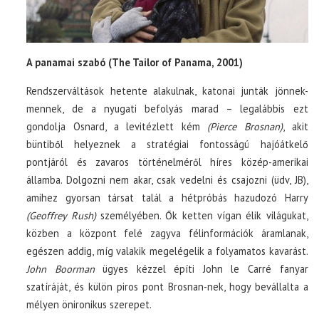
A panamai szabó (The Tailor of Panama, 2001)
Rendszerváltások hetente alakulnak, katonai junták jönnek-
mennek, de a nyugati befolyás marad – legalábbis ezt
gondolja Osnard, a levitézlett kém
(Pierce Brosnan)
, akit
büntiből helyeznek a stratégiai fontosságú hajóátkelő
pontjáról és zavaros történelméről híres közép-amerikai
államba. Dolgozni nem akar, csak vedelni és csajozni (üdv, JB),
amihez gyorsan társat talál a hétpróbás hazudozó Harry
(Geoffrey Rush)
személyében. Ők ketten vígan élik világukat,
közben a központ felé zagyva félinformációk áramlanak,
egészen addig, míg valakik megelégelik a folyamatos kavarást.
John Boorman
ügyes kézzel építi John le Carré fanyar
szatíráját, és külön piros pont Brosnan-nek, hogy bevállalta a
mélyen önironikus szerepet.