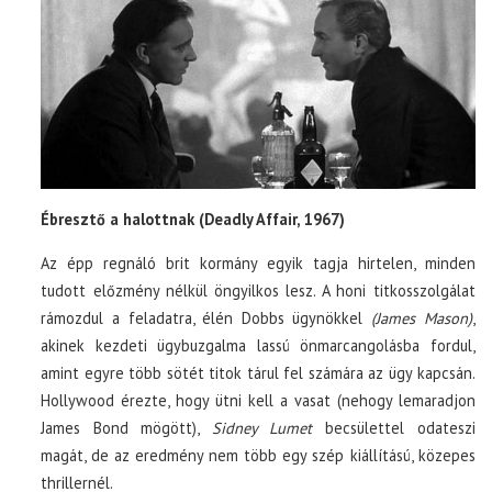
Ébresztő a halottnak (Deadly Affair, 1967)
Az épp regnáló brit kormány egyik tagja hirtelen, minden
tudott előzmény nélkül öngyilkos lesz. A honi titkosszolgálat
rámozdul a feladatra, élén Dobbs ügynökkel
(James Mason)
,
akinek kezdeti ügybuzgalma lassú önmarcangolásba fordul,
amint egyre több sötét titok tárul fel számára az ügy kapcsán.
Hollywood érezte, hogy ütni kell a vasat (nehogy lemaradjon
James Bond mögött),
Sidney Lumet
becsülettel odateszi
magát, de az eredmény nem több egy szép kiállítású, közepes
thrillernél.