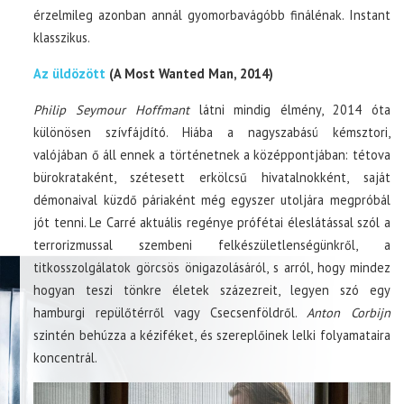
érzelmileg azonban annál gyomorbavágóbb finálénak. Instant
klasszikus.
Az üldözött
(A Most Wanted Man, 2014)
Philip Seymour Hoffmant
látni mindig élmény, 2014 óta
különösen szívfájdító. Hiába a nagyszabású kémsztori,
valójában ő áll ennek a történetnek a középpontjában: tétova
bürokrataként, szétesett erkölcsű hivatalnokként, saját
démonaival küzdő páriaként még egyszer utoljára megpróbál
jót tenni. Le Carré aktuális regénye prófétai éleslátással szól a
terrorizmussal szembeni felkészületlenségünkről, a
titkosszolgálatok görcsös önigazolásáról, s arról, hogy mindez
hogyan teszi tönkre életek százezreit, legyen szó egy
hamburgi repülőtérről vagy Csecsenföldről.
Anton Corbijn
szintén behúzza a kéziféket, és szereplőinek lelki folyamataira
koncentrál.