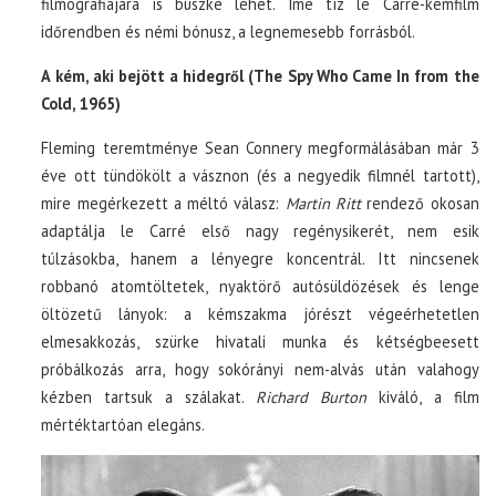
filmográfiájára is büszke lehet. Íme tíz le Carré-kémfilm
időrendben és némi bónusz, a legnemesebb forrásból.
A kém, aki bejött a hidegről (The Spy Who Came In from the
Cold, 1965)
Fleming teremtménye Sean Connery megformálásában már 3
éve ott tündökölt a vásznon (és a negyedik filmnél tartott),
mire megérkezett a méltó válasz:
Martin Ritt
rendező okosan
adaptálja le Carré első nagy regénysikerét, nem esik
túlzásokba, hanem a lényegre koncentrál. Itt nincsenek
robbanó atomtöltetek, nyaktörő autósüldözések és lenge
öltözetű lányok: a kémszakma jórészt végeérhetetlen
elmesakkozás, szürke hivatali munka és kétségbeesett
próbálkozás arra, hogy sokórányi nem-alvás után valahogy
kézben tartsuk a szálakat.
Richard Burton
kiváló, a film
mértéktartóan elegáns.