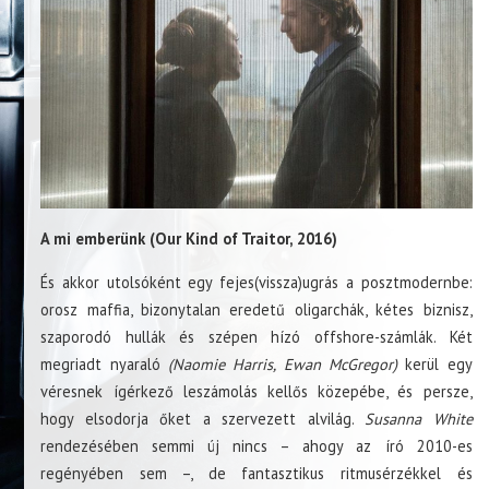
A mi emberünk (Our Kind of Traitor, 2016)
És akkor utolsóként egy fejes(vissza)ugrás a posztmodernbe:
orosz maffia, bizonytalan eredetű oligarchák, kétes biznisz,
szaporodó hullák és szépen hízó offshore-számlák. Két
megriadt nyaraló
(Naomie Harris, Ewan McGregor)
kerül egy
véresnek ígérkező leszámolás kellős közepébe, és persze,
hogy elsodorja őket a szervezett alvilág.
Susanna White
rendezésében semmi új nincs – ahogy az író 2010-es
regényében sem –, de fantasztikus ritmusérzékkel és