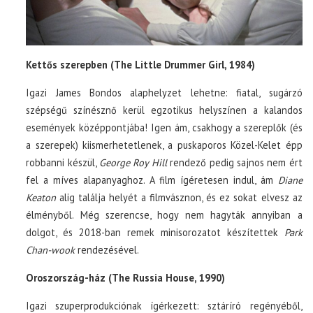
Kettős szerepben (The Little Drummer Girl, 1984)
Igazi James Bondos alaphelyzet lehetne: fiatal, sugárzó
szépségű színésznő kerül egzotikus helyszínen a kalandos
események középpontjába! Igen ám, csakhogy a szereplők (és
a szerepek) kiismerhetetlenek, a puskaporos Közel-Kelet épp
robbanni készül,
George Roy Hill
rendező pedig sajnos nem ért
fel a míves alapanyaghoz. A film ígéretesen indul, ám
Diane
Keaton
alig találja helyét a filmvásznon, és ez sokat elvesz az
élményből. Még szerencse, hogy nem hagyták annyiban a
dolgot, és 2018-ban remek minisorozatot készítettek
Park
Chan-wook
rendezésével.
Oroszország-ház (The Russia House, 1990)
Igazi szuperprodukciónak ígérkezett: sztáríró regényéből,