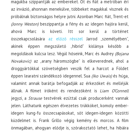
magukba szippantják az embereket. Őt és fiát a metróban éri
az invázió, ahonnan menekülve, többeket magukkal visznek és
próbálnak biztonságos helyre jutni. Azonban Marc fiát, Trent-et
(Jonny Weston)
beszippantja a fény és az idegen hajóra kerül,
ahová Marc is követi. Itt sor kerül a történet
összekapcsolására
az előző résszel
Jarrod „személyében”,
akinek éppen megszülető „hibrid” kislánya később a
megoldások kulcsa lesz. Végül hőseink, Marc és Audrey
(Bojana
Novakovic)
az „arany háromszögbe” is elkeverednek, ahol a
droggyártókkal szövetségben veszik fel a harcot a Földet
éppen learatni szándékozó idegennel. Sua
(Iko Uwais)
és húga,
valamint annak barátja befogadják az érkezőket és melléjük
állnak. A filmet íróként és rendezőként is
Liam O’Connell
jegyzi, a
Strause
testvérek ezúttal csak producerként vannak
jelen. Láthatunk egészen élvezetes trükköket, komoly ember-
idegen kung-fu összecsapásokat, sőt idegen-idegen közötti
küzdelmet is. Frank Grillo végig kemény és morcos. A film
önmagában, ahogyan elődje is, szórakoztató lehet, ha hibáira