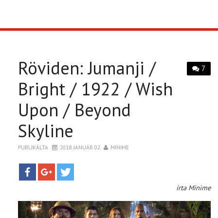
TOP10
KULISSZA
Röviden: Jumanji /
7
CIKK
Bright / 1922 / Wish
Upon / Beyond
PÓLÓ RENDELÉS
Skyline
PUBLIKÁLTA
2018. JANUÁR 02.
MINIME
írta Minime