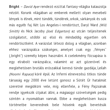
Bright
–
David Ayer
rendező ezúttal fantasy-világba kalauzolja
nézőit. Korunk világában az emberek mellett olyan mesebeli
lények is élnek, mint tündék, tündérek, orkok, sárkányok és sok
más egyéb faj. Két Los Angeles-i rendőrtiszt, Daryl Ward
(Will
Smith)
és Nick Jacoby
(Joel Edgerton)
az utcán teljesítenek
szolgálatot, utóbbi az első és mindaddig egyetlen ork
rendőrtisztként. A varázslat létező dolog a világban, azonban
ehhez varázspálca szükséges, amelyet csak egy „fényes”
(„bright”) személy képes használni. A cselekmény főcsapása is
egy elrabolt varázspálca, valamint az azt gőzerővel és
meglehetősen brutális erőszakkal kereső tünde gazdája, Leilah
(Noomi Rapace)
köré épül. Az Inferni elnevezésű titkos tünde
társaság egy 2000 éve letűnt gonosz a Sötét Úr hatalmát
szeretné megidézni vele, míg ellenfele, a Fény Pajzsának
rendje igyekszik útjukat állni, a mágiaügyi szövetségiek pedig
szintén a nyomukban vannak. Ebbe a meglehetősen kusza
történetbe keverednek bele hőseink egyik bevetésük