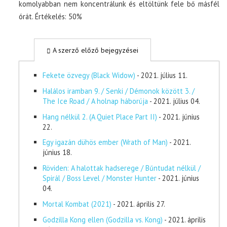
komolyabban nem koncentrálunk és eltöltünk fele bő másfél
órát. Értékelés: 50%
A szerző előző bejegyzései
Fekete özvegy (Black Widow)
- 2021. július 11.
Halálos iramban 9. / Senki / Démonok között 3. /
The Ice Road / A holnap háborúja
- 2021. július 04.
Hang nélkül 2. (A Quiet Place Part II)
- 2021. június
22.
Egy igazán dühös ember (Wrath of Man)
- 2021.
június 18.
Röviden: A halottak hadserege / Bűntudat nélkül /
Spirál / Boss Level / Monster Hunter
- 2021. június
04.
Mortal Kombat (2021)
- 2021. április 27.
Godzilla Kong ellen (Godzilla vs. Kong)
- 2021. április