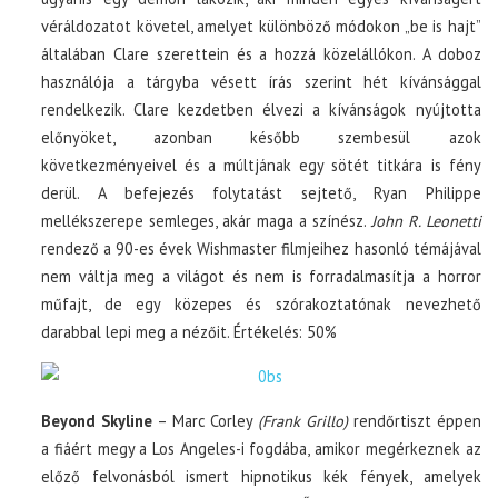
véráldozatot követel, amelyet különböző módokon „be is hajt”
általában Clare szerettein és a hozzá közelállókon. A doboz
használója a tárgyba vésett írás szerint hét kívánsággal
rendelkezik. Clare kezdetben élvezi a kívánságok nyújtotta
előnyöket, azonban később szembesül azok
következményeivel és a múltjának egy sötét titkára is fény
derül. A befejezés folytatást sejtető, Ryan Philippe
mellékszerepe semleges, akár maga a színész.
John R. Leonetti
rendező a 90-es évek Wishmaster filmjeihez hasonló témájával
nem váltja meg a világot és nem is forradalmasítja a horror
műfajt, de egy közepes és szórakoztatónak nevezhető
darabbal lepi meg a nézőit. Értékelés: 50%
Beyond Skyline
– Marc Corley
(Frank Grillo)
rendőrtiszt éppen
a fiáért megy a Los Angeles-i fogdába, amikor megérkeznek az
előző felvonásból ismert hipnotikus kék fények, amelyek