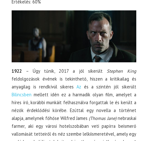
Értékelés: 60%
1922
– Úgy tűnik, 2017 a jól sikerült
Stephen King
feldolgozások évének is tekinthető, hiszen a kritikailag és
anyagilag is rendkívül sikeres
Az
és a szintén jól sikerült
Bilincsben
mellett idén ez a harmadik olyan film, amelyet a
híres író, korábbi munkáit felhasználva forgattak le és került a
nézők érdeklődési körébe. Ezúttal egy novella a történet
alapja, amelynek főhőse Wilfred James
(Thomas Jane)
nebraskai
farmer, aki egy városi hotelszobában veti papírra beismerő
vallomását tetteiről és néz szembe lelkiismeretével, amely egy