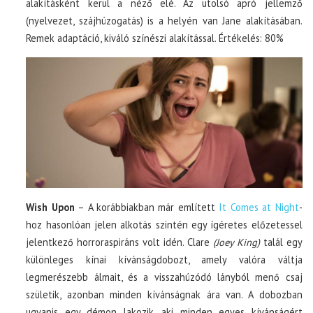
alakításként kerül a néző elé. Az utolsó apró jellemző
(nyelvezet, szájhúzogatás) is a helyén van Jane alakításában.
Remek adaptáció, kiváló színészi alakítással. Értékelés: 80%
Wish Upon
– A korábbiakban már említett
It Comes at Night
-
hoz hasonlóan jelen alkotás szintén egy ígéretes előzetessel
jelentkező horroraspiráns volt idén. Clare
(Joey King)
talál egy
különleges kínai kívánságdobozt, amely valóra váltja
legmerészebb álmait, és a visszahúzódó lányból menő csaj
születik, azonban minden kívánságnak ára van. A dobozban
ugyanis egy démon lakozik, aki minden egyes kívánságért