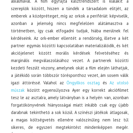
alkalmával. A film egyfajta kasztrendszert is kialakít a
szereplők között, hiszen a tündék a társadalom elitjét, az
emberek a középréteget, míg az orkok a perifériát képviselik,
azonban a jelenség nincs megfelelően alátámasztva a
történetben, így csak elfogadni tudjuk, hiába merülnek fel
kérdéseink. Az ork-ember ellentét a rendőrség, illetve a két
partner egymás közötti kapcsolatában materializálódik, és két
akciójelenet között morális kérdések felvetéséhez és
marginális megválaszolásához vezet. A partnerek közötti
kezdeti feszült viszony, amelynek okát a film elején láthatjuk,
a játékidő során többször törésponthoz vezet, ám sosem válik
igazi áttöréssé. Valahol az
Öngyilkos osztag
és
Az utolsó
műszak
között egyensúlyozva Ayer egy korrekt akciófilmet
tesz le az asztalra, amely látványban is a helyén van, azonban
forgatókönyvének hiányosságai miatt inkább csak egy újabb
darabnak tekinthető a sok közül. A színészi játékok átlagosak,
a magas költségvetés ellenére valószínűleg nem lesz túl
sikeres, de egyszeri megtekintést mindenképpen megér.