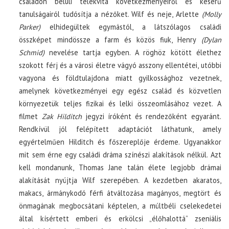
családon belüli telekvita következményeiről és keserű
tanulságairól tudósítja a nézőket. Wilf és neje, Arlette
(Molly
Parker)
elhidegültek egymástól, a látszólagos családi
összképet mindössze a farm és közös fiuk, Henry
(Dylan
Schmid)
nevelése tartja egyben. A röghöz kötött élethez
szokott férj és a városi életre vágyó asszony ellentétei, utóbbi
vagyona és földtulajdona miatt gyilkossághoz vezetnek,
amelynek következményei egy egész család és közvetlen
környezetük teljes fizikai és lelki összeomlásához vezet. A
filmet
Zak Hilditch
jegyzi íróként és rendezőként egyaránt.
Rendkívül jól felépített adaptációt láthatunk, amely
egyértelműen Hilditch és főszereplője érdeme. Ugyanakkor
mit sem érne egy családi dráma színészi alakítások nélkül. Azt
kell mondanunk, Thomas Jane talán élete legjobb drámai
alakítását nyújtja Wilf szerepében. A kezdetben akaratos,
makacs, ármánykodó férfi átváltozása magányos, megtört és
önmagának megbocsátani képtelen, a múltbéli cselekedetei
által kísértett emberi és erkölcsi „élőhalottá” zseniális