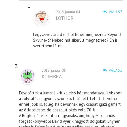
2018. január 04.
VÁLASZ
LOTHOR
Légyszíves áruld el, hol lehet megnézni a Beyond
Skyline-t? Neked hol sikerült megnézned? Én is
szeretném látni.
2018. január 06.
VÁLASZ
KOIMBRA
Egyetértek a Jumanji kritika első két mondatával.:) Viszont
a folytatás nagyon is szórakoztató lett. Lehetett volna
ennél jobb is, főleg, ha bevonnak egy csapat igazi gamert
az ötletelésbe, de abszolút okés volt. 70 %
A Bright-nál viszont arra gyanakszom, hogy Max Landis
forgatókönyvéből David Ayer kihagyott dolgokat. Enyhén
szólva is felemás a film. Maga a világ érdekes lehetne,