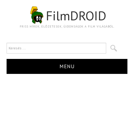
FilmDROID
FRISS HÍREK, ELŐZETESEK, ÚJDONSÁGOK A FILM VILÁGÁBÓL.
MENU
HÍR
TRAILER
KRITIKA
BOXOFFICE