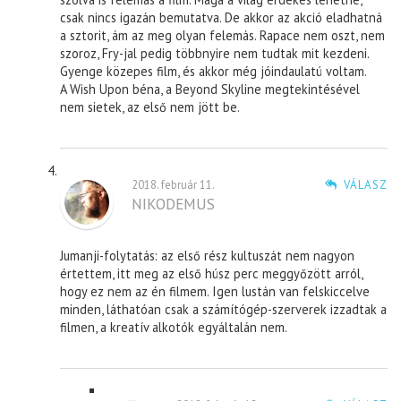
csak nincs igazán bemutatva. De akkor az akció eladhatná
a sztorit, ám az meg olyan felemás. Rapace nem oszt, nem
szoroz, Fry-jal pedig többnyire nem tudtak mit kezdeni.
Gyenge közepes film, és akkor még jóindaulatú voltam.
A Wish Upon béna, a Beyond Skyline megtekintésével
nem sietek, az első nem jött be.
2018. február 11.
VÁLASZ
NIKODEMUS
Jumanji-folytatás: az első rész kultuszát nem nagyon
értettem, itt meg az első húsz perc meggyőzött arról,
hogy ez nem az én filmem. Igen lustán van felskiccelve
minden, láthatóan csak a számítógép-szerverek izzadtak a
filmen, a kreatív alkotók egyáltalán nem.