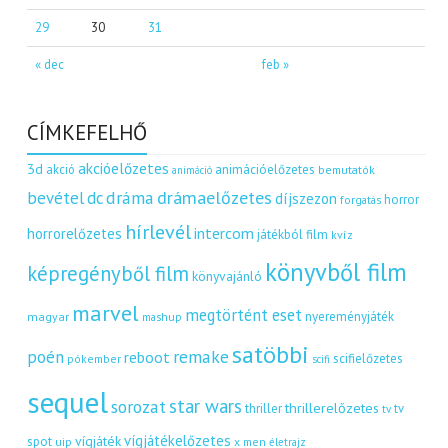
29
30
31
« dec
feb »
CÍMKEFELHŐ
akcióelőzetes
3d
akció
animációelőzetes
bemutatók
animáció
dráma
drámaelőzetes
bevétel
dc
díjszezon
horror
forgatás
hírlevél
intercom
horrorelőzetes
játékból film
kvíz
könyvből film
képregényből film
könyvajánló
marvel
megtörtént eset
nyereményjáték
magyar
mashup
satöbbi
remake
poén
reboot
scifielőzetes
pókember
scifi
sequel
star wars
sorozat
thrillerelőzetes
thriller
tv
tv
vígjátékelőzetes
vígjáték
spot
uip
x men
életrajz