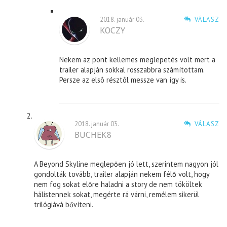
2018. január 03.
VÁLASZ
KOCZY
Nekem az pont kellemes meglepetés volt mert a
trailer alapján sokkal rosszabbra számítottam.
Persze az elsô résztôl messze van így is.
2018. január 03.
VÁLASZ
BUCHEK8
A Beyond Skyline meglepően jó lett, szerintem nagyon jól
gondolták tovább, trailer alapján nekem félő volt, hogy
nem fog sokat előre haladni a story de nem tököltek
hálistennek sokat, megérte rá várni, remélem sikerül
trilógiává bővíteni.