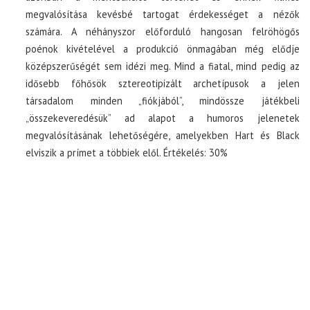
megvalósítása kevésbé tartogat érdekességet a nézők
számára. A néhányszor előforduló hangosan felröhögős
poénok kivételével a produkció önmagában még elődje
középszerűségét sem idézi meg. Mind a fiatal, mind pedig az
idősebb főhősök sztereotipizált archetípusok a jelen
társadalom minden „fiókjából”, mindössze játékbeli
„összekeveredésük” ad alapot a humoros jelenetek
megvalósításának lehetőségére, amelyekben Hart és Black
elviszik a prímet a többiek elől. Értékelés: 30%