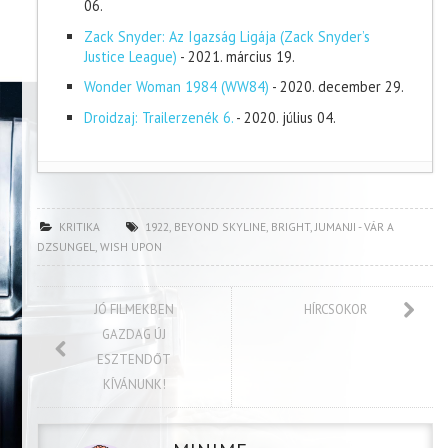
06.
Zack Snyder: Az Igazság Ligája (Zack Snyder’s
Justice League)
- 2021. március 19.
Wonder Woman 1984 (WW84)
- 2020. december 29.
Droidzaj: Trailerzenék 6.
- 2020. július 04.
KRITIKA
1922
,
BEYOND SKYLINE
,
BRIGHT
,
JUMANJI - VÁR A
DZSUNGEL
,
WISH UPON
JÓ FILMEKBEN
HÍRCSOKOR
GAZDAG ÚJ
ESZTENDŐT
KÍVÁNUNK!