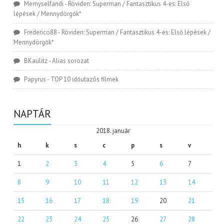
Memyselfandi
-
Röviden: Superman / Fantasztikus 4-es: Első
lépések / Mennydörgők*
Frederico88
-
Röviden: Superman / Fantasztikus 4-es: Első lépések /
Mennydörgők*
BKaulitz
-
Alias sorozat
Papyrus
-
TOP 10 időutazós filmek
NAPTÁR
2018. január
h
k
s
c
p
s
v
1
2
3
4
5
6
7
8
9
10
11
12
13
14
15
16
17
18
19
20
21
22
23
24
25
26
27
28