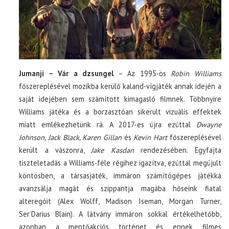
Jumanji – Vár a dzsungel
– Az 1995-ös
Robin Williams
főszereplésével mozikba kerülő kaland-vígjáték annak idején a
saját idejében sem számított kimagasló filmnek. Többnyire
Williams játéka és a borzasztóan sikerült vizuális effektek
miatt emlékezhetünk rá. A 2017-es újra ezúttal
Dwayne
Johnson, Jack Black, Karen Gillan
és
Kevin Hart
főszereplésével
került a vászonra,
Jake Kasdan
rendezésében. Egyfajta
tiszteletadás a Williams-féle régihez igazítva, ezúttal megújult
köntösben, a társasjáték, immáron számítógépes játékká
avanzsálja magát és szippantja magába hőseink fiatal
alteregóit (Alex Wolff, Madison Iseman, Morgan Turner,
Ser’Darius Blain). A látvány immáron sokkal értékelhetőbb,
azonban a mentőakciós történet és ennek filmes