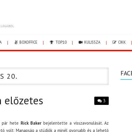
ILÁGÁBÓL.
A
BOXOFFICE
TOP10
KULISSZA
CIKK
FAC
S 20.
 előzetes
3
e pár hete
Rick Baker
bejelentette a visszavonulását. Az
tő volt: Manapság a stúdiók a minél gyorsabb és a lehető