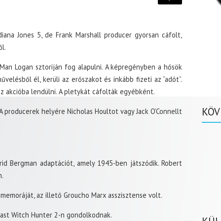
iana Jones 5, de Frank Marshall producer gyorsan cáfolt,
l.
Man Logan sztoriján fog alapulni. A képregényben a hősök
elésből él, kerüli az erőszakot és inkább fizeti az “adót”.
sz akcióba lendülni. A pletykát cáfolták egyébként.
KÖV
 A producerek helyére Nicholas Houltot vagy Jack O’Connellt
id Bergman adaptációt, amely 1945-ben játszódik. Robert
m.
 memoráját, az illető Groucho Marx asszisztense volt.
Last Witch Hunter 2-n gondolkodnak.