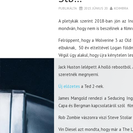
PUBLIKÁLTA
2015. JÚNIUS 20.
KOIMBRA
A pletykák szerint 2018-ban jön az Ind
mondván, hogy nem is beszélnek a filmrő
Felröppent, hogy a Wolverine 3 az Old 
elbuknak, 50 év elteltével Logan földműv
Végül úgy alakul, hogy újra kénytelen le
Jack Huston lelépett A holló rebootból.
szeretnék megnyerni.
Új előzetes
a Ted 2-nek.
James Mangold rendezi a Seducing Ingr
Capa és Bergman kapcsolatáról szól fil
Rob Zombie vászonra viszi Steve Stoliar
Vin Diesel azt mondta, hogy már a The 