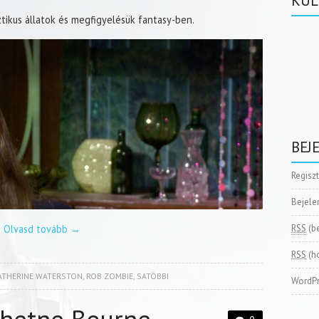
KÜL
tikus állatok és megfigyelésük fantasy-ben.
BEJ
Regisz
Bejele
RSS
(b
Olvasd tovább
→
RSS
(h
ATHERINE WATERSTON
,
ROB ZOMBIE
,
SATÖBBI
WordPr