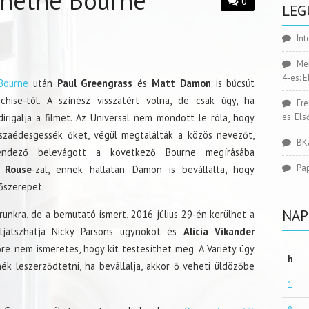
hetne Bourne
0
LEG
Int
Me
4-es: 
Bourne
után
Paul Greengrass
és
Matt Damon
is búcsút
chise-tól. A színész visszatért volna, de csak úgy, ha
Fr
es: El
irigálja a filmet. Az Universal nem mondott le róla, hogy
sszaédesgessék őket, végül megtalálták a közös nevezőt,
BK
endező belevágott a következő Bourne megírásába
Pa
r Rouse
-zal, ennek hallatán Damon is bevállalta, hogy
főszerepet.
NAP
unkra, de a bemutató ismert, 2016 július 29-én kerülhet a
játszhatja Nicky Parsons ügynököt és
Alicia Vikander
őre nem ismeretes, hogy kit testesíthet meg. A Variety úgy
h
nék leszerződtetni, ha bevállalja, akkor ő veheti üldözőbe
1