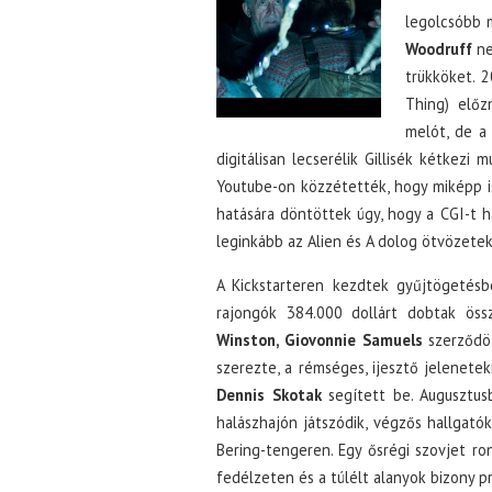
legolcsóbb m
Woodruff
ne
trükköket. 
Thing) előz
melót, de a
digitálisan lecserélik Gillisék kétkezi
Youtube-on közzétették, hogy miképp is
hatására döntöttek úgy, hogy a CGI-t ha
leginkább az Alien és A dolog ötvözetek
A Kickstarteren kezdtek gyűjtögetésbe
rajongók 384.000 dollárt dobtak ös
Winston, Giovonnie Samuels
szerződöt
szerezte, a rémséges, ijesztő jelenete
Dennis Skotak
segített be. Augusztusb
halászhajón játszódik, végzős hallgató
Bering-tengeren. Egy ősrégi szovjet ron
fedélzeten és a túlélt alanyok bizony p