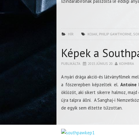
színdarabírónak passzolta le eddigi any
HÍR
KOJAK
,
PHILIP GAWTHORNE
,
SO
Képek a Southp
PUBLIKÁLTA
2015. JÚNIUS 20.
KOIMBRA
A nyári drága akció-és látványfilmek m
a főszerepben képzeltek el.
Antoine
öklözőt, aki sikert sikerre halmoz, ma
újra talpra állni. A Sanghaj-i Nemzetköz
de egyik sem éltette túlzottan.