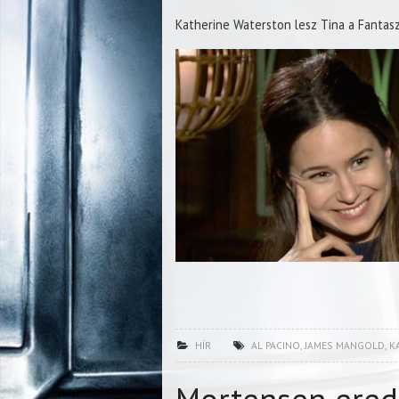
Katherine Waterston lesz Tina a Fantasz
HÍR
AL PACINO
,
JAMES MANGOLD
,
K