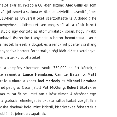
elót akarják, inkább a CGI-ben bíznak.
Alec Gillis
és
Tom
vét jól ismeri a szakma és ők sem szívlelik a számítógépes
2010-ben az Universal őket szerződtette le A dolog (The
ményéhez. Lelkiismeretesen megcsinálták a rájuk bízott
 stúdió úgy döntött az utómunkálatok során, hogy inkább
 munkával összerakott anyagait. A horror bemutatása után a
 néztek ki ezek a dolgok és a rendkívül pozitív visszhang
nyagolva horrort forgatnak, a régi idők előtt tisztelegve,
ént írták körül ötletüket.
, a kampány sikeresen zárult. 350.000 dollárt kértek, a
sze számukra.
Lance Henriksen, Camille Balsamo, Matt
t le a filmre, a zenét
Joel McNeely
és
Michael Larrabee
knél pedig az Oscar jelölt
Pat McClung, Robert Skotak
és
an mutatják be limitáltan a kész filmet. A történet egy
k a globális felmelegedés okozta változásokat vizsgálják a
csba akadnak bele, mint kiderül, kísérleteket folytattak a
roblémát jelent a csapatnak.