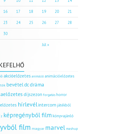
9
10
11
12
13
14
16
17
18
19
20
21
23
24
25
26
27
28
30
Júl »
KEFELHŐ
akcióelőzetes
ió
animációelőzetes
animáció
dráma
bevétel
dc
tók
aelőzetes
díjszezon
horror
forgatás
hírlevél
intercom
relőzetes
játékból
képregényből film
könyvajánló
íz
yvből film
marvel
magyar
mashup