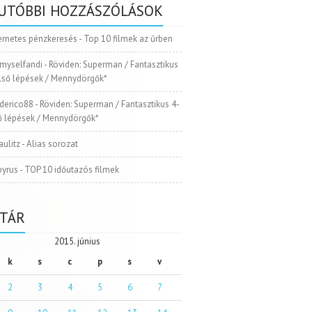
UTÓBBI HOZZÁSZÓLÁSOK
ernetes pénzkeresés
-
Top 10 filmek az űrben
myselfandi
-
Röviden: Superman / Fantasztikus
Első lépések / Mennydörgők*
ederico88
-
Röviden: Superman / Fantasztikus 4-
ső lépések / Mennydörgők*
aulitz
-
Alias sorozat
pyrus
-
TOP 10 időutazós filmek
TÁR
2015. június
k
s
c
p
s
v
2
3
4
5
6
7