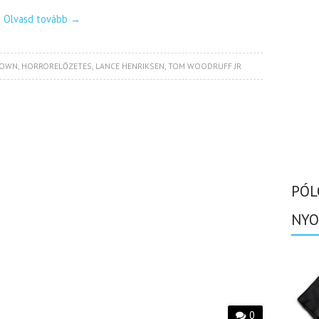
Olvasd tovább
→
DOWN
,
HORRORELŐZETES
,
LANCE HENRIKSEN
,
TOM WOODRUFF JR
PÓL
NYO
0