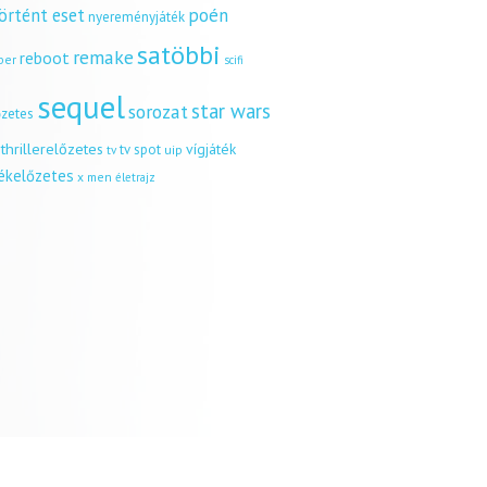
örtént eset
poén
nyereményjáték
satöbbi
remake
reboot
ber
scifi
sequel
star wars
sorozat
őzetes
thrillerelőzetes
vígjáték
tv spot
uip
tv
tékelőzetes
x men
életrajz