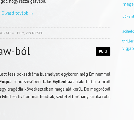
agot, hogy rázza gatyába.
megt
Olvasd tovább
→
pókem
scifiel
ROZATBÓL FILM
,
VIN DIESEL
thriller
aw-ból
vígjá
0
ellett lesz bokszdráma is, amelyet egykoron még Eminemmel
 Fuqua
rendezésében
Jake Gyllenhaal
alakíthatja a profi
jd egy tragédia következtében maga alá kerül. De megpróbál
i Filmfesztiválon már leadták, született néhány kritika róla,