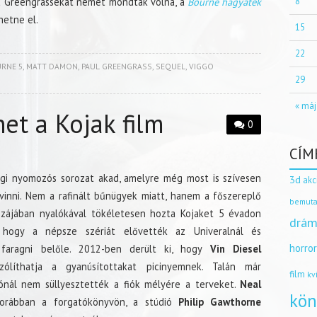
8
 ha Greengrassékat nemet mondtak volna, a
Bourne hagyaték
hetne el.
15
22
RNE 5
,
MATT DAMON
,
PAUL GREENGRASS
,
SEQUEL
,
VIGGO
29
« máj
het a Kojak film
0
CÍM
gi nyomozós sorozat akad, amelyre még most is szívesen
3d
akc
vinni. Nem a rafinált bűnügyek miatt, hanem a főszereplő
bemuta
 szájában nyalókával tökéletesen hozta Kojaket 5 évadon
drám
, hogy a népsze szériát elővették az Univeralnál és
horro
faragni belőle. 2012-ben derült ki, hogy
Vin Diesel
líthatja a gyanúsítottakat picinyemnek. Talán már
film
kv
iónál nem süllyesztették a fiók mélyére a terveket.
Neal
kön
rábban a forgatókönyvön, a stúdió
Philip Gawthorne