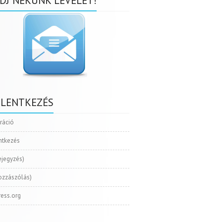
DJ NEKÜNK LEVELET!
ELENTKEZÉS
tráció
ntkezés
ejegyzés)
ozzászólás)
ess.org