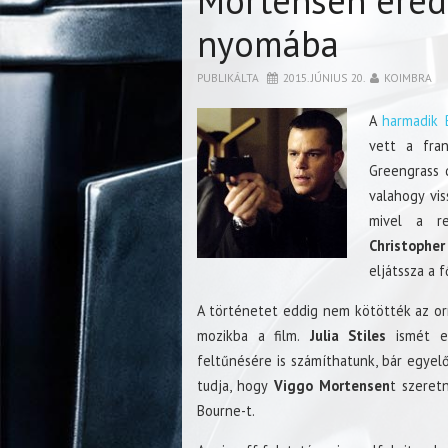
Mortensen ered
nyomába
PUBLIKÁLTA
2015. JÚNIUS 20.
KOIMBRA
A
harmadik 
vett a fran
Greengrass d
valahogy vi
mivel a r
Christophe
eljátssza a 
A történetet eddig nem kötötték az orr
mozikba a film.
Julia Stiles
ismét el
feltűnésére is számíthatunk, bár egyel
tudja, hogy
Viggo Mortensen
t szeret
Bourne-t.