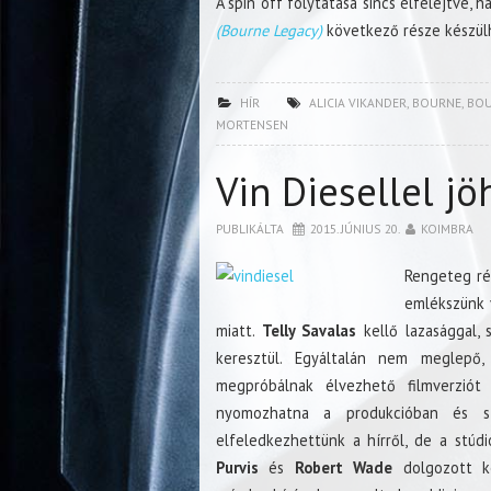
A spin off folytatása sincs elfelejtve,
(Bourne Legacy)
következő része készül
HÍR
ALICIA VIKANDER
,
BOURNE
,
BOU
MORTENSEN
Vin Diesellel jö
PUBLIKÁLTA
2015. JÚNIUS 20.
KOIMBRA
Rengeteg ré
emlékszünk 
miatt.
Telly Savalas
kellő lazasággal,
keresztül. Egyáltalán nem meglepő
megpróbálnak élvezhető filmverziót 
nyomozhatna a produkcióban és szó
elfeledkezhettünk a hírről, de a stúd
Purvis
és
Robert Wade
dolgozott ko