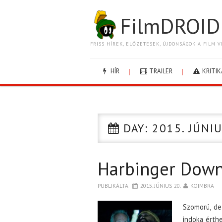
FilmDROID
FRISS HÍREK, ELŐZETESEK, ÚJDONSÁGOK A FILM V
HÍR
TRAILER
KRITIK
DAY:
2015. JÚNIU
Harbinger Down
PUBLIKÁLTA
2015. JÚNIUS 20.
KOIMBRA
Szomorú, d
indoka érthe