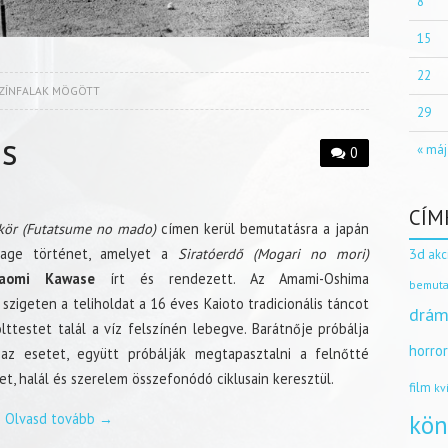
8
15
22
ZÍNFALAK MÖGÖTT
29
es
« máj
0
CÍM
kör (Futatsume no mado)
címen kerül bemutatásra a japán
3d
age történet, amelyet a
Siratóerdő (Mogari no mori)
akc
aomi Kawase
írt és rendezett. Az Amami-Oshima
bemuta
 szigeten a teliholdat a 16 éves Kaioto tradicionális táncot
drám
olttestet talál a víz felszínén lebegve. Barátnője próbálja
horro
 az esetet, együtt próbálják megtapasztalni a felnőtté
let, halál és szerelem összefonódó ciklusain keresztül.
film
kv
kön
Olvasd tovább
→