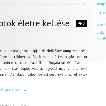
megt
pókem
otok életre keltése
0
scifiel
thriller
vígjá
ott a beharangozók alapján, de
Neill Blomkamp
rendezése
nyeket, többen csalódtak benne. A főszereplő robotot
n capture cuccban mászkált a forgatáson és később a
De nem csak Copley volt az egyedül masina, rajta kívül
nkát. Az alábbi videó betekintést nyújt az effektek
Olvasd tovább
→
AMP
,
SHARLTO COPLEY