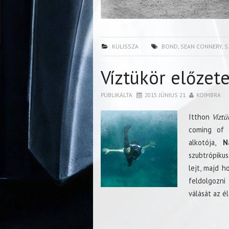
KULISSZA
BOND
,
SEAN CONNERY
,
S
Víztükör előzet
PUBLIKÁLTA
2015. JÚNIUS 21.
KOIMBRA
Itthon
Víztü
coming of 
alkotója,
N
szubtrópikus
lejt, majd h
feldolgozni
válását az é