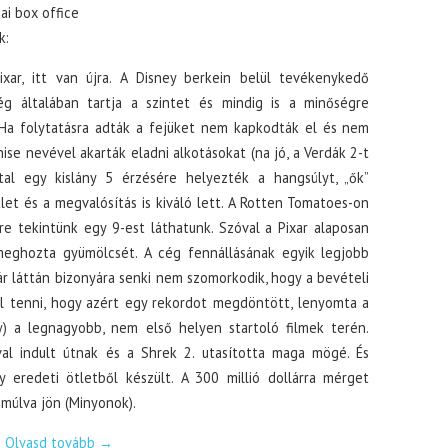
ai box office
k:
ixar, itt van újra. A Disney berkein belül tevékenykedő
ég általában tartja a szintet és mindig is a minőségre
 Ha folytatásra adták a fejüket nem kapkodták el és nem
hise nevével akarták eladni alkotásokat (na jó, a Verdák 2-t
ttal egy kislány 5 érzésére helyezték a hangsúlyt, „ők”
let és a megvalósítás is kiváló lett. A Rotten Tomatoes-on
re tekintünk egy 9-est láthatunk. Szóval a Pixar alaposan
eghozta gyümölcsét. A cég fennállásának egyik legjobb
lár láttán bizonyára senki nem szomorkodik, hogy a bevételi
ll tenni, hogy azért egy rekordot megdöntött, lenyomta a
 a legnagyobb, nem első helyen startoló filmek terén.
al indult útnak és a Shrek 2. utasította maga mögé. És
 eredeti ötletből készült. A 300 millió dollárra mérget
 múlva jön (Minyonok).
Olvasd tovább
→