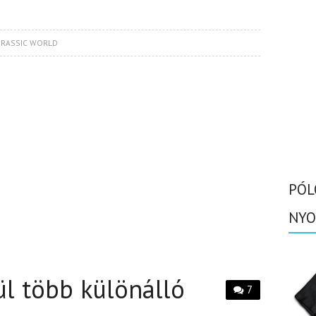
URASSIC WORLD
PÓL
NYO
l több különálló
7