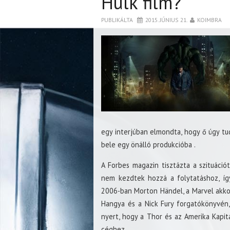
Hulk film?
PUBLIKÁLTA
2015. JÚNIUS 21.
KOIMBRA
egy interjúban elmondta, hogy ő úgy tu
bele egy önálló produkcióba .
A Forbes magazin tisztázta a szituáció
nem kezdtek hozzá a folytatáshoz, így
2006-ban Morton Händel, a Marvel akkor
Hangya és a Nick Fury forgatókönyvén,
nyert, hogy a Thor és az Amerika Kapit
céghez.