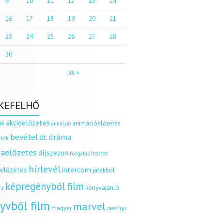
9
10
11
12
13
14
16
17
18
19
20
21
23
24
25
26
27
28
30
Júl »
KEFELHŐ
akcióelőzetes
ió
animációelőzetes
animáció
dráma
bevétel
dc
tók
aelőzetes
díjszezon
horror
forgatás
hírlevél
intercom
relőzetes
játékból
képregényből film
könyvajánló
íz
yvből film
marvel
magyar
mashup