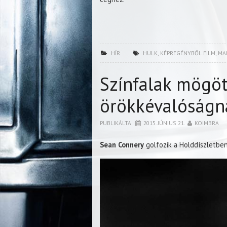
HÍR
HULK
,
KÉPREGÉNYBŐL FILM
,
MA
Színfalak mögö
örökkévalóságn
PUBLIKÁLTA
2015. JÚNIUS 21.
KOIMBRA
Sean Connery
golfozik a Holddíszletben