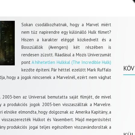
Sokan csodálkozhatnak, hogy a Marvel miért
nem tűz napirendre egy különálló Hulk filmet?
Hiszen a karakter eléggé közkedvelt és a
Bosszúállók (Avengers) két részében is
rendesen zúzott. Ráadásul a Mozis Univerzumát
pont
A hihetetlen Hulkkal (The Incredible Hulk)
KÖV
kezdte építeni. Pár héttel ezelőtt Mark Ruffalo
dja, hogy a jogok nincsenek a Marvelnél, ezért nem vághat
t. 2003-ben az Universal bemutatta saját filmjét, de mivel
 a produkciós jogok 2005-ben visszaszálltak a Marvelre.
i elnöke elmondta, hogy dolgoznak az Amerika Kapitány, a
 visszaszerezték Hulkot és Vasembert. Majd megerősítést
ány produkciós jogai teljes egészében visszavándoroltak a