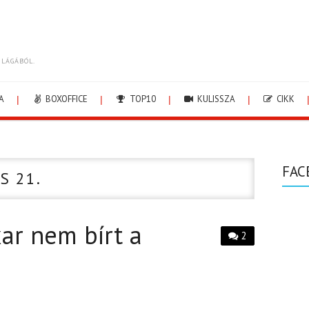
ILÁGÁBÓL.
A
BOXOFFICE
TOP10
KULISSZA
CIKK
FAC
S 21.
xar nem bírt a
2