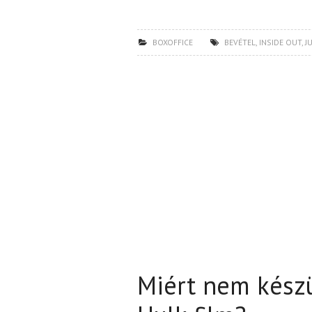
BOXOFFICE
BEVÉTEL
,
INSIDE OUT
,
J
Miért nem készü