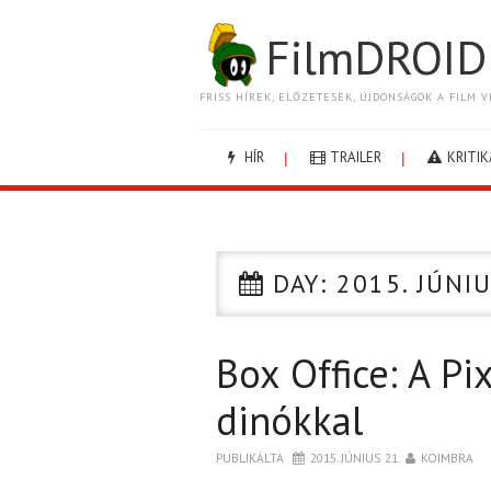
FilmDROID
FRISS HÍREK, ELŐZETESEK, ÚJDONSÁGOK A FILM V
HÍR
TRAILER
KRITIK
DAY:
2015. JÚNIU
Box Office: A Pi
dinókkal
PUBLIKÁLTA
2015. JÚNIUS 21.
KOIMBRA