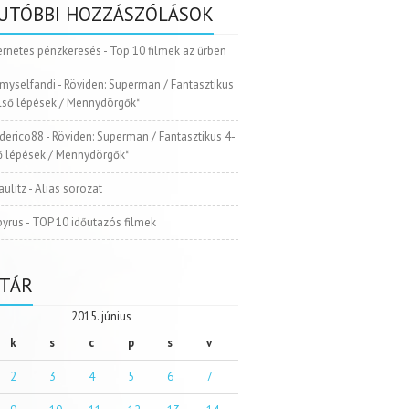
UTÓBBI HOZZÁSZÓLÁSOK
ernetes pénzkeresés
-
Top 10 filmek az űrben
myselfandi
-
Röviden: Superman / Fantasztikus
Első lépések / Mennydörgők*
ederico88
-
Röviden: Superman / Fantasztikus 4-
ső lépések / Mennydörgők*
aulitz
-
Alias sorozat
pyrus
-
TOP 10 időutazós filmek
TÁR
2015. június
k
s
c
p
s
v
2
3
4
5
6
7