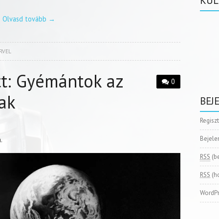
KÜL
Olvasd tovább
→
RVEL
tt: Gyémántok az
0
ak
BEJ
Regisz
Bejele
.
RSS
(b
RSS
(h
WordPr