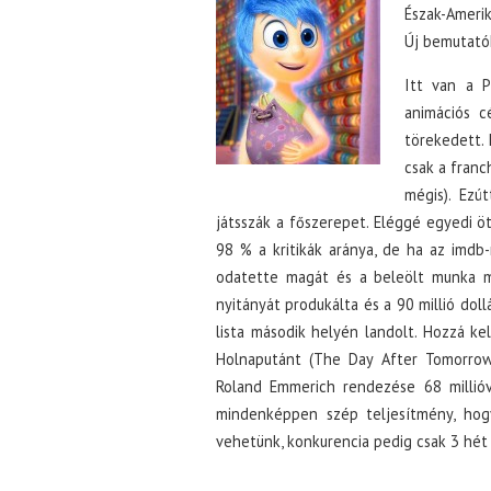
Észak-Amerik
Új bemutató
Itt van a P
animációs c
törekedett.
csak a franc
mégis). Ezú
játsszák a főszerepet. Eléggé egyedi öt
98 % a kritikák aránya, de ha az imdb-
odatette magát és a beleölt munka m
nyitányát produkálta és a 90 millió dol
lista második helyén landolt. Hozzá ke
Holnaputánt (The Day After Tomorrow)
Roland Emmerich rendezése 68 millióv
mindenképpen szép teljesítmény, hogy
vehetünk, konkurencia pedig csak 3 hét