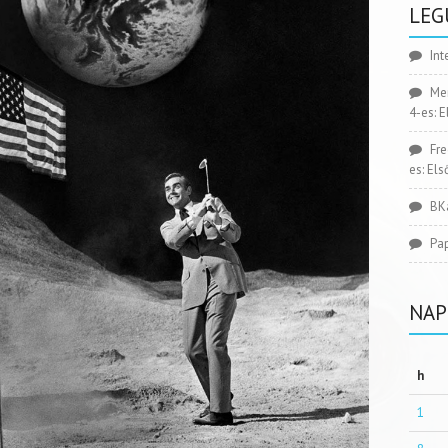
LEG
Int
Me
4-es: 
Fr
es: El
BK
Pa
NAP
h
1