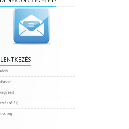
DJ NEKÜNK LEVELET!
ELENTKEZÉS
tráció
ntkezés
ejegyzés)
ozzászólás)
ess.org