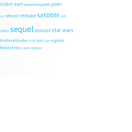
örtént eset
poén
nyereményjáték
satöbbi
remake
reboot
ber
scifi
sequel
star wars
sorozat
őzetes
thrillerelőzetes
vígjáték
tv spot
uip
tv
tékelőzetes
x men
életrajz