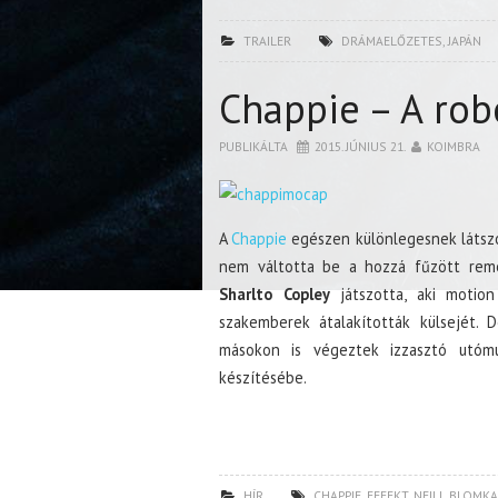
TRAILER
DRÁMAELŐZETES
,
JAPÁN
Chappie – A rob
PUBLIKÁLTA
2015. JÚNIUS 21.
KOIMBRA
A
Chappie
egészen különlegesnek látsz
nem váltotta be a hozzá fűzött remé
Sharlto Copley
játszotta, aki motio
szakemberek átalakították külsejét. 
másokon is végeztek izzasztó utómu
készítésébe.
HÍR
CHAPPIE
,
EFFEKT
,
NEILL BLOMK