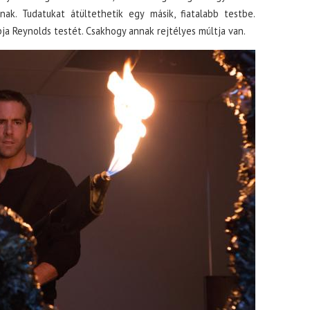
ak. Tudatukat átültethetik egy másik, fiatalabb testbe.
ja Reynolds testét. Csakhogy annak rejtélyes múltja van.