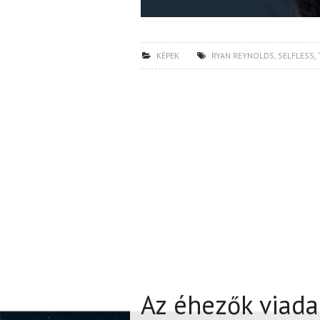
KÉPEK
RYAN REYNOLDS
,
SELFLESS
,
Az éhezők viadal