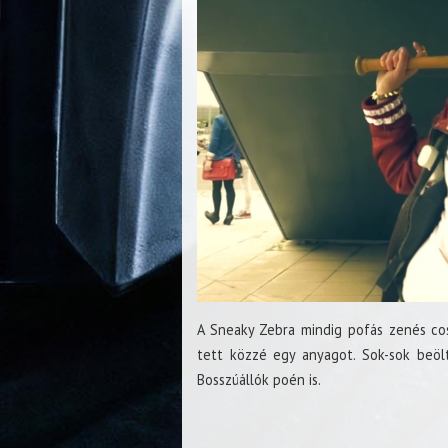
A Sneaky Zebra mindig pofás zenés cosp
tett közzé egy anyagot. Sok-sok beöl
Bosszúállók poén is.