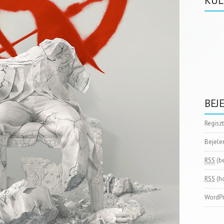
KÜL
BEJ
Regisz
Bejele
RSS
(b
RSS
(h
WordPr