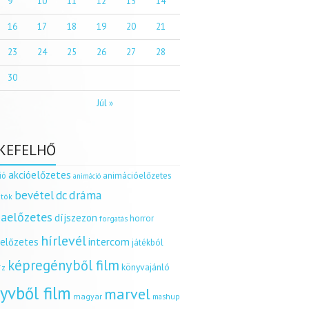
9
10
11
12
13
14
16
17
18
19
20
21
23
24
25
26
27
28
30
Júl »
KEFELHŐ
akcióelőzetes
ió
animációelőzetes
animáció
dráma
bevétel
dc
tók
aelőzetes
díjszezon
horror
forgatás
hírlevél
intercom
relőzetes
játékból
képregényből film
könyvajánló
íz
yvből film
marvel
magyar
mashup