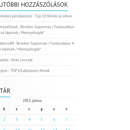
UTÓBBI HOZZÁSZÓLÁSOK
ernetes pénzkeresés
-
Top 10 filmek az űrben
myselfandi
-
Röviden: Superman / Fantasztikus
Első lépések / Mennydörgők*
ederico88
-
Röviden: Superman / Fantasztikus 4-
ső lépések / Mennydörgők*
aulitz
-
Alias sorozat
pyrus
-
TOP 10 időutazós filmek
TÁR
2015. június
k
s
c
p
s
v
2
3
4
5
6
7