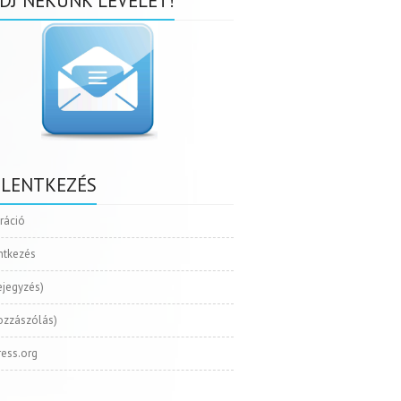
DJ NEKÜNK LEVELET!
ELENTKEZÉS
tráció
ntkezés
ejegyzés)
ozzászólás)
ess.org