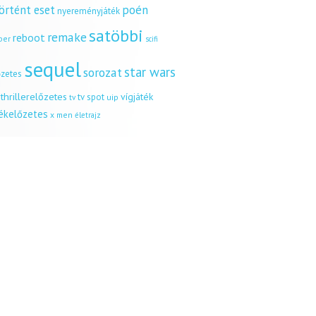
örtént eset
poén
nyereményjáték
satöbbi
remake
reboot
ber
scifi
sequel
star wars
sorozat
őzetes
thrillerelőzetes
vígjáték
tv spot
uip
tv
tékelőzetes
x men
életrajz