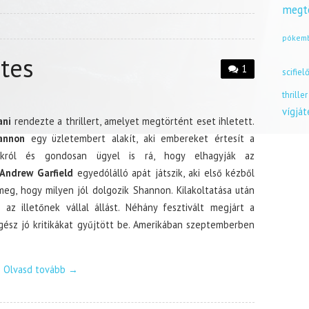
megt
pókem
tes
1
scifiel
thriller
vígjá
ani
rendezte a thrillert, amelyet megtörtént eset ihletett.
annon
egy üzletembert alakít, aki embereket értesít a
ásukról és gondosan ügyel is rá, hogy elhagyják az
Andrew Garfield
egyedólálló apát játszik, aki első kézből
meg, hogy milyen jól dolgozik Shannon. Kilakoltatása után
 az illetőnek vállal állást. Néhány fesztivált megjárt a
gész jó kritikákat gyűjtött be. Amerikában szeptemberben
Olvasd tovább
→