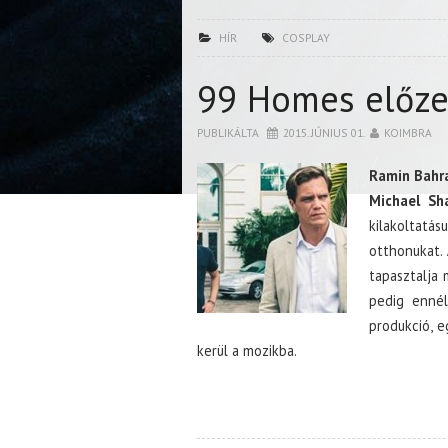
HÍR
COSPLAY
99 Homes előze
PUBLIKÁLTA
2015. JÚNIUS 01.
KOIMBRA
Ramin Bahr
Michael Sh
kilakoltat
otthonukat.
tapasztalja 
pedig ennél
produkció, e
kerül a mozikba.