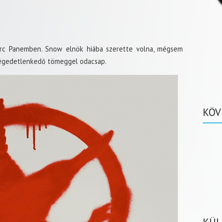
rc Panemben. Snow elnök hiába szerette volna, mégsem
elégedetlenkedő tömeggel odacsap.
KÖV