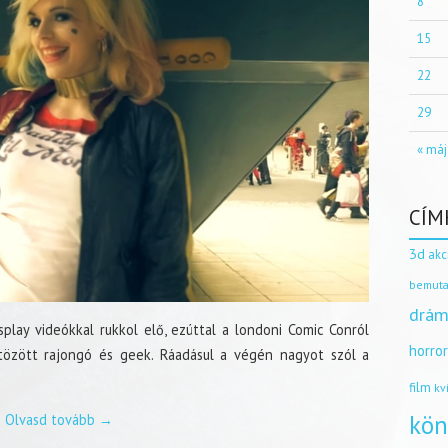
8
15
22
29
« máj
CÍM
3d
akc
bemuta
drám
lay videókkal rukkol elő, ezúttal a londoni Comic Conról
horro
tözött rajongó és geek. Ráadásul a végén nagyot szól a
film
kv
kön
Olvasd tovább
→