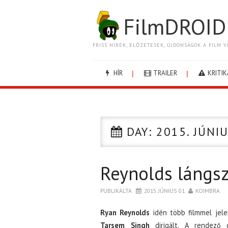
FilmDROID
FRISS HÍREK, ELŐZETESEK, ÚJDONSÁGOK A FILM V
HÍR
TRAILER
KRITIK
DAY:
2015. JÚNIU
Reynolds lángs
PUBLIKÁLTA
2015. JÚNIUS 01.
KOIMBRA
Ryan Reynolds
idén több filmmel jele
Tarsem Singh
dirigált. A rendező 