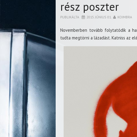
rész poszter
PUBLIKÁLTA
2015. JÚNIUS 01.
KOIMBRA
Novemberben tovább folytatódik a ha
tudta megtörni a lázadást. Katniss az 