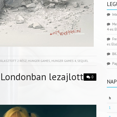
LEG
Int
Me
4-es: 
Fr
es: El
BK
VÁLASZTOTT 2 RÉSZ
,
HUNGER GAMES
,
HUNGER GAMES 4
,
SEQUEL
Pa
 Londonban lezajlott
0
NAP
h
1