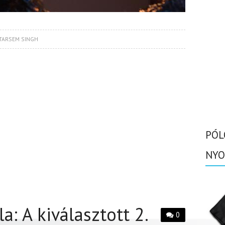
TARSEM SINGH
PÓL
NYO
a: A kiválasztott 2.
0