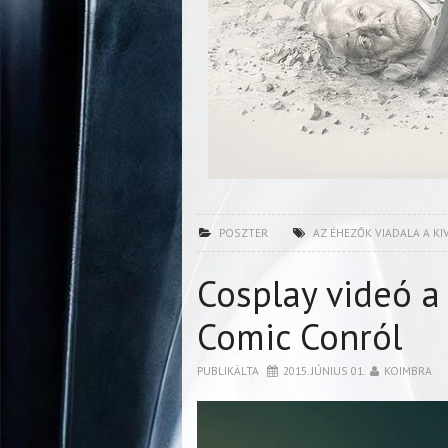
POSZTER
AZ ÉHEZŐK VIADALA A KI
Cosplay videó a
Comic Conról
PUBLIKÁLTA
2015. JÚNIUS 01.
KOIMBRA