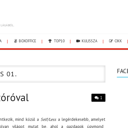
ILÁGÁBÓL.
A
BOXOFFICE
TOP10
KULISSZA
CIKK
FAC
S 01.
zóróval
1
ntkezik, mind közül a
Self/Less
a legérdekesebb, amelyet
olyan világot mutat be, ahol a gazdagok úgymond