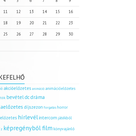
4
5
6
7
8
9
11
12
13
14
15
16
18
19
20
21
22
23
25
26
27
28
29
30
KEFELHŐ
akcióelőzetes
ió
animációelőzetes
animáció
dráma
bevétel
dc
tók
aelőzetes
díjszezon
horror
forgatás
hírlevél
intercom
relőzetes
játékból
képregényből film
könyvajánló
íz