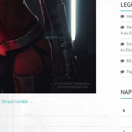
LEG
Int
Me
4-es: 
Fr
es: El
BK
Pa
NAP
Olvasd tovább
→
h