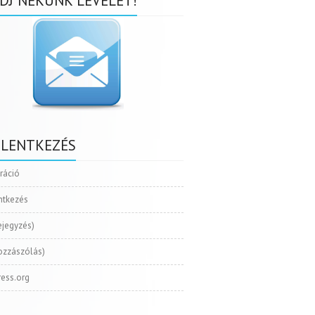
DJ NEKÜNK LEVELET!
ELENTKEZÉS
tráció
ntkezés
ejegyzés)
ozzászólás)
ess.org