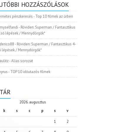
UTÓBBI HOZZÁSZÓLÁSOK
ernetes pénzkeresés
-
Top 10 filmek az űrben
myselfandi
-
Röviden: Superman / Fantasztikus
Első lépések / Mennydörgők*
ederico88
-
Röviden: Superman / Fantasztikus 4-
ső lépések / Mennydörgők*
aulitz
-
Alias sorozat
pyrus
-
TOP 10 időutazós filmek
TÁR
2026. augusztus
k
s
c
p
s
v
1
2