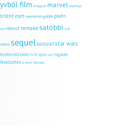
yvből film
marvel
magyar
mashup
örtént eset
poén
nyereményjáték
satöbbi
remake
reboot
ber
scifi
sequel
star wars
sorozat
őzetes
thrillerelőzetes
vígjáték
tv spot
uip
tv
tékelőzetes
x men
életrajz