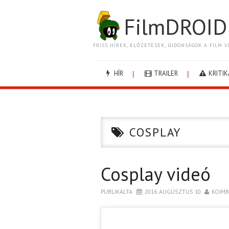
FilmDROID
FRISS HÍREK, ELŐZETESEK, ÚJDONSÁGOK A FILM V
HÍR
TRAILER
KRITIK
COSPLAY
Cosplay videó
PUBLIKÁLTA
2016. AUGUSZTUS 10.
KOIM