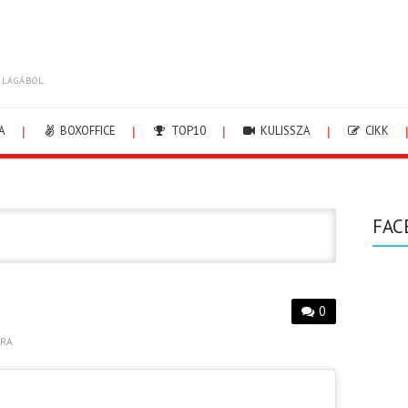
ILÁGÁBÓL.
A
BOXOFFICE
TOP10
KULISSZA
CIKK
FAC
0
BRA