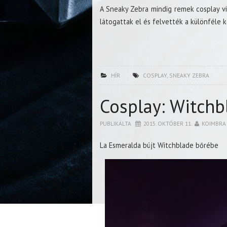
A Sneaky Zebra mindig remek cosplay vi
látogattak el és felvették a különféle
HÍR
COSPLAY
,
SNEAKY ZEBRA
Cosplay: Witchb
PUBLIKÁLTA
2015. OKTÓBER 11.
KOIMBRA
La Esmeralda bújt Witchblade bőrébe