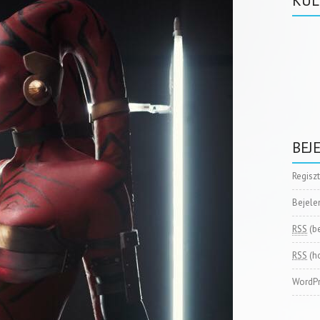
KÜL
BEJ
Regisz
Bejele
RSS
(b
RSS
(h
WordPr