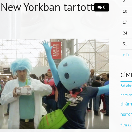
3
 New Yorkban tartott
0
10
17
24
31
« Júl
CÍM
3d
akc
bemuta
drám
horro
film
kv