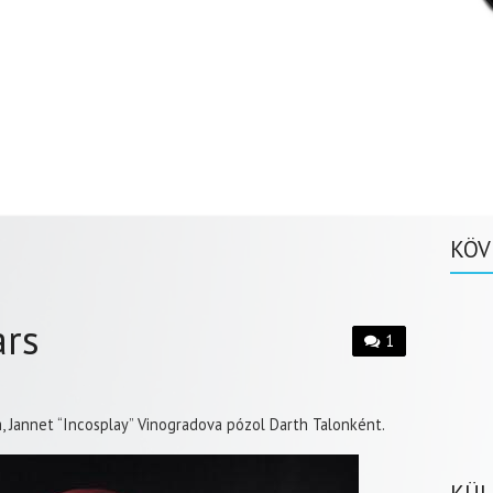
KÖV
ars
1
, Jannet “Incosplay” Vinogradova pózol Darth Talonként.