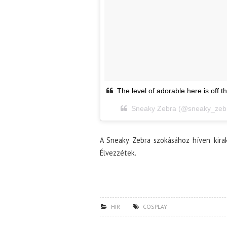
The level of adorable here is off 
Sneaky Zebra (@sneaky_zebra
A Sneaky Zebra szokásához híven kirak
Élvezzétek.
HÍR
COSPLAY