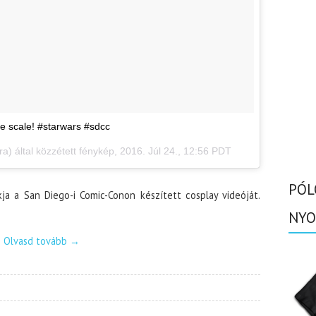
the scale! #starwars #sdcc
) által közzétett fénykép,
2016. Júl 24., 12:56 PDT
PÓL
ja a San Diego-i Comic-Conon készített cosplay videóját.
NYO
Olvasd tovább
→