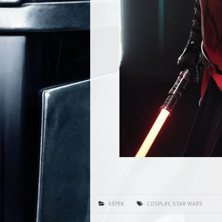
KÉPEK
COSPLAY
,
STAR WARS