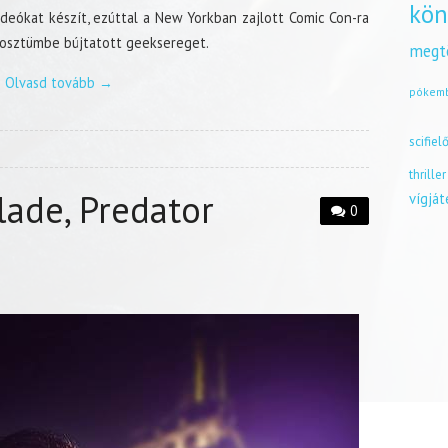
kön
deókat készít, ezúttal a New Yorkban zajlott Comic Con-ra
 kosztümbe bújtatott geeksereget.
megt
Olvasd tovább
→
pókem
scifiel
thriller
lade, Predator
vígjá
0