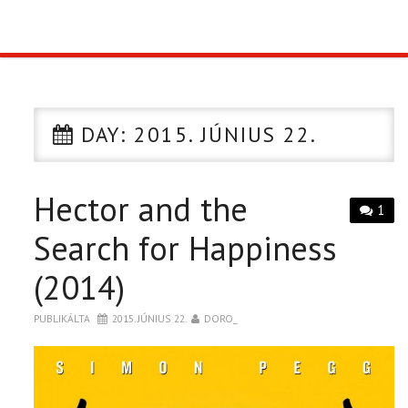
TOP10
KULISSZA
DAY:
2015. JÚNIUS 22.
CIKK
Hector and the
PÓLÓ RENDELÉS
1
Search for Happiness
(2014)
PUBLIKÁLTA
2015. JÚNIUS 22.
DORO_