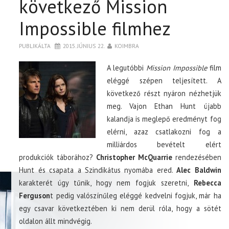
következő Mission
Impossible filmhez
PUBLIKÁLTA
2015. JÚNIUS 22.
KOIMBRA
A legutóbbi
Mission Impossible
film
eléggé szépen teljesített. A
következő részt nyáron nézhetjük
meg. Vajon Ethan Hunt újabb
kalandja is meglepő eredményt fog
elérni, azaz csatlakozni fog a
milliárdos bevételt elért
produkciók táborához?
Christopher McQuarrie
rendezésében
Hunt és csapata a Szindikátus nyomába ered.
Alec Baldwin
karakterét úgy tűnik, hogy nem fogjuk szeretni,
Rebecca
Ferguson
t pedig valószínűleg eléggé kedvelni fogjuk, már ha
egy csavar következtében ki nem derül róla, hogy a sötét
oldalon állt mindvégig.