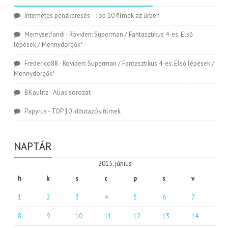
Internetes pénzkeresés
-
Top 10 filmek az űrben
Memyselfandi
-
Röviden: Superman / Fantasztikus 4-es: Első
lépések / Mennydörgők*
Frederico88
-
Röviden: Superman / Fantasztikus 4-es: Első lépések /
Mennydörgők*
BKaulitz
-
Alias sorozat
Papyrus
-
TOP 10 időutazós filmek
NAPTÁR
2015. június
h
k
s
c
p
s
v
1
2
3
4
5
6
7
8
9
10
11
12
13
14