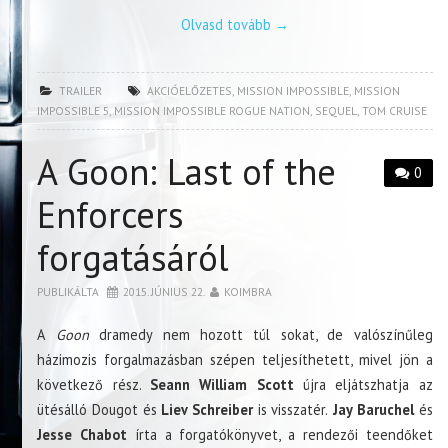
Olvasd tovább
→
TRAILER
AKCIÓELŐZETES
,
MISSION IMPOSSIBLE
,
MISSION
IMPOSSIBLE 5
,
MISSION IMPOSSIBLE ROGUE NATION
,
SEQUEL
,
TOM CRUISE
A Goon: Last of the
0
Enforcers
forgatásáról
PUBLIKÁLTA
2015. JÚNIUS 22.
KOIMBRA
A
Goon
dramedy nem hozott túl sokat, de valószínűleg
házimozis forgalmazásban szépen teljesíthetett, mivel jön a
következő rész.
Seann William Scott
újra eljátszhatja az
ütésálló Dougot és
Liev Schreiber
is visszatér.
Jay Baruchel
és
Jesse Chabot
írta a forgatókönyvet, a rendezői teendőket