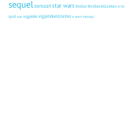
sequel
star wars
sorozat
thrillerelőzetes
thriller
tv
tv
vígjátékelőzetes
vígjáték
spot
uip
x men
életrajz