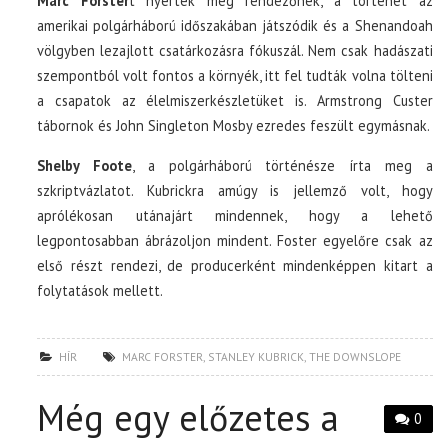
Marc Forster
t nyerték meg rendezőnek, a történet az
amerikai polgárháború időszakában játszódik és a Shenandoah
völgyben lezajlott csatárkozásra fókuszál. Nem csak hadászati
szempontból volt fontos a környék, itt fel tudták volna tölteni
a csapatok az élelmiszerkészletüket is. Armstrong Custer
tábornok és John Singleton Mosby ezredes feszült egymásnak.
Shelby Foote
, a polgárháború történésze írta meg a
szkriptvázlatot. Kubrickra amúgy is jellemző volt, hogy
aprólékosan utánajárt mindennek, hogy a lehető
legpontosabban ábrázoljon mindent. Foster egyelőre csak az
első részt rendezi, de producerként mindenképpen kitart a
folytatások mellett.
HÍR
MARC FORSTER
,
STANLEY KUBRICK
,
THE DOWNSLOPE
Még egy előzetes a
0