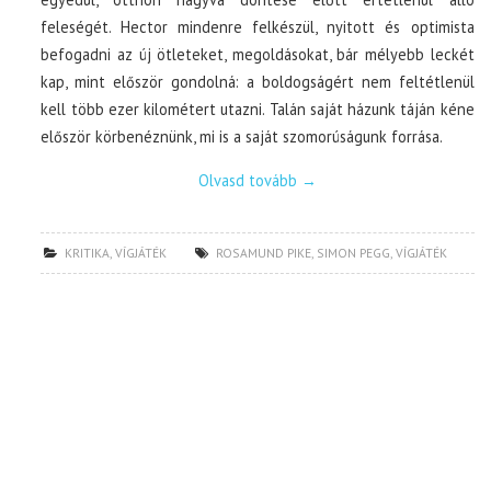
feleségét. Hector mindenre felkészül, nyitott és optimista
befogadni az új ötleteket, megoldásokat, bár mélyebb leckét
kap, mint először gondolná: a boldogságért nem feltétlenül
kell több ezer kilométert utazni. Talán saját házunk táján kéne
először körbenéznünk, mi is a saját szomorúságunk forrása.
Olvasd tovább
→
KRITIKA
,
VÍGJÁTÉK
ROSAMUND PIKE
,
SIMON PEGG
,
VÍGJÁTÉK