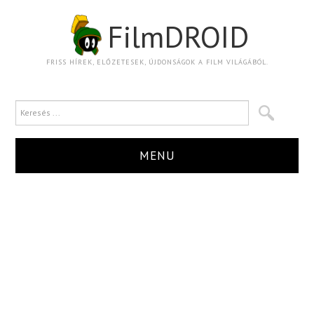
FilmDROID
FRISS HÍREK, ELŐZETESEK, ÚJDONSÁGOK A FILM VILÁGÁBÓL.
MENU
HÍR
TRAILER
KRITIKA
BOXOFFICE