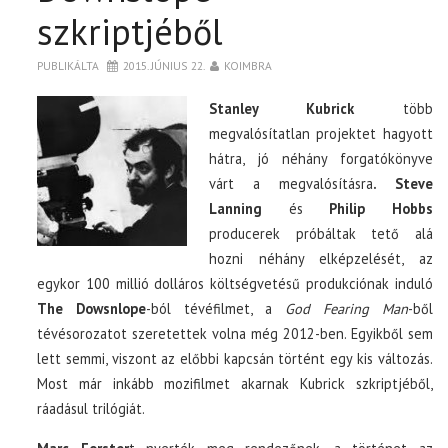
szkriptjéből
PUBLIKÁLTA
2015. JÚNIUS 22.
KOIMBRA
Stanley Kubrick
több
megvalósítatlan projektet hagyott
hátra, jó néhány forgatókönyve
várt a megvalósításra
. Steve
Lanning
és
Philip Hobbs
producerek próbáltak tető alá
hozni néhány elképzelését, az
egykor 100 millió dolláros költségvetésű produkciónak induló
The Dowsnlope
-ból tévéfilmet, a
God Fearing Man
-ből
tévésorozatot szeretettek volna még 2012-ben. Egyikből sem
lett semmi, viszont az előbbi kapcsán történt egy kis változás.
Most már inkább mozifilmet akarnak Kubrick szkriptjéből,
ráadásul trilógiát.