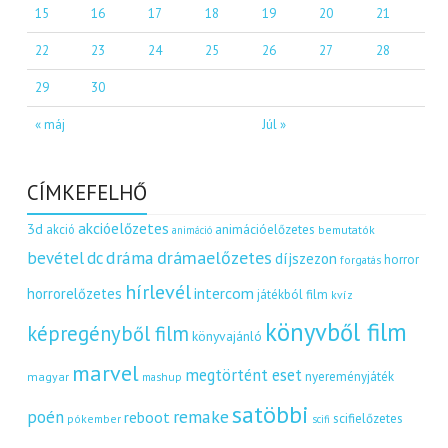
15
16
17
18
19
20
21
22
23
24
25
26
27
28
29
30
« máj
Júl »
CÍMKEFELHŐ
akcióelőzetes
3d
akció
animációelőzetes
bemutatók
animáció
dráma
drámaelőzetes
bevétel
dc
díjszezon
horror
forgatás
hírlevél
intercom
horrorelőzetes
játékból film
kvíz
könyvből film
képregényből film
könyvajánló
marvel
megtörtént eset
nyereményjáték
magyar
mashup
satöbbi
remake
poén
reboot
scifielőzetes
pókember
scifi