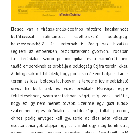
Eleged van a virágos-erdős-óceános háttérre, kacskaringós
betűtípussal ráfirkantott Coelho-szerű boldogság-
bölcsességekből? Hát Hectornak is. Pedig neki hivatása
segíteni az embereken, pszichiáterként gyönyörű irodában
tart terápiákat szorongó, önmagukat és a harmóniát nem
találó embereknek és próbálja a boldogság útjára terelni őket.
A dolog csak ott hibádzik, hogy pontosan ő sem tudja mi fán is
terem az igazi boldogság, hogyan is lehetne így megbízható
orvos ha bort iszik és vizet prédikál? Munkáját egyre
felületesebben, szórakozottabban végzi, míg végül belátja,
hogy ez így nem mehet tovább. Szerinte egy igazi tudós-
szakember képes definiálni a boldogságot, tollal, papíron,
ehhez pedig anyagot kell gyűjtenie az élet adta véletlen
esettanulmányok alapján, így el is indul egy világ körüli útra,
egyedül, otthon hagyva döntése előtt értetlenül álló