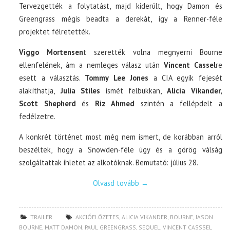
Tervezgették a folytatást, majd kiderült, hogy Damon és
Greengrass mégis beadta a derekát, így a Renner-féle
projektet félretették.
Viggo Mortensen
t szerették volna megnyerni Bourne
ellenfelének, ám a nemleges válasz után
Vincent Cassel
re
esett a választás.
Tommy Lee Jones
a CIA egyik fejesét
alakíthatja,
Julia Stiles
ismét felbukkan,
Alicia Vikander,
Scott Shepherd
és
Riz Ahmed
szintén a fellépdelt a
fedélzetre.
A konkrét történet most még nem ismert, de korábban arról
beszéltek, hogy a Snowden-féle ügy és a görög válság
szolgáltattak ihletet az alkotóknak. Bemutató: július 28.
Olvasd tovább
→
TRAILER
AKCIÓELŐZETES
,
ALICIA VIKANDER
,
BOURNE
,
JASON
BOURNE
,
MATT DAMON
,
PAUL GREENGRASS
,
SEQUEL
,
VINCENT CASSSEL