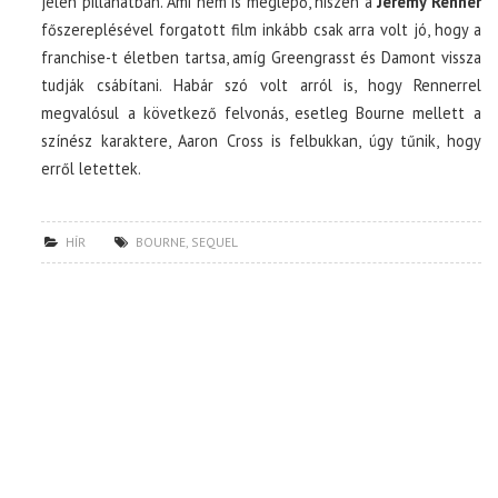
jelen pillanatban. Ami nem is meglepő, hiszen a
Jeremy Renner
főszereplésével forgatott film inkább csak arra volt jó, hogy a
franchise-t életben tartsa, amíg Greengrasst és Damont vissza
tudják csábítani. Habár szó volt arról is, hogy Rennerrel
megvalósul a következő felvonás, esetleg Bourne mellett a
színész karaktere, Aaron Cross is felbukkan, úgy tűnik, hogy
erről letettek.
HÍR
BOURNE
,
SEQUEL