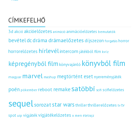
CÍMKEFELHŐ
akcióelőzetes
3d
akció
animációelőzetes
bemutatók
animáció
dráma
drámaelőzetes
bevétel
dc
díjszezon
horror
forgatás
hírlevél
intercom
horrorelőzetes
játékból film
kvíz
könyvből film
képregényből film
könyvajánló
marvel
megtörtént eset
nyereményjáték
magyar
mashup
satöbbi
remake
poén
reboot
scifielőzetes
pókember
scifi
sequel
star wars
sorozat
thrillerelőzetes
thriller
tv
tv
vígjátékelőzetes
vígjáték
spot
uip
x men
életrajz