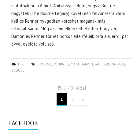
mutatnák be a filmet. Ami annyit jelent, hogy a Bourne
hagyaték (The Bourne Legacy) következő felvonására várni
kell és Renner nyugodtan kereshet magának más
elfoglaltságot. Még az sem elképzelhetetlen, hogy végül
Damon és Renner törhet borsot ellenfeleik orra alá, erről pár
évvel ezelőtt volt szó.
HÍR
BOURNE
,
BOURNE 5
,
MATT DAMON
,
PAUL GREENGRASS
,
SEQUEL
1 / 2 oldal
1
2
»
FACEBOOK