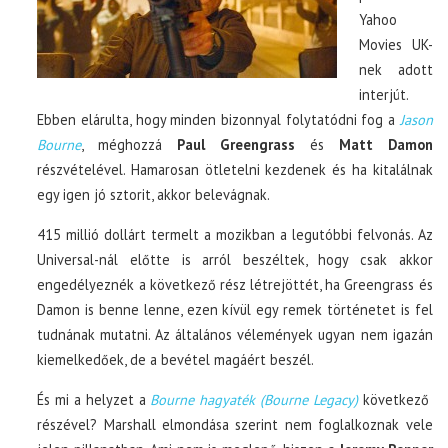
Yahoo
Movies UK-
nek adott
interjút.
Ebben elárulta, hogy minden bizonnyal folytatódni fog a
Jason
Bourne
, méghozzá
Paul Greengrass
és
Matt Damon
részvételével. Hamarosan ötletelni kezdenek és ha kitalálnak
egy igen jó sztorit, akkor belevágnak.
415 millió dollárt termelt a mozikban a legutóbbi felvonás. Az
Universal-nál előtte is arról beszéltek, hogy csak akkor
engedélyeznék a következő rész létrejöttét, ha Greengrass és
Damon is benne lenne, ezen kívül egy remek történetet is fel
tudnának mutatni. Az általános vélemények ugyan nem igazán
kiemelkedőek, de a bevétel magáért beszél.
És mi a helyzet a
Bourne hagyaték (Bourne Legacy)
következő
részével? Marshall elmondása szerint nem foglalkoznak vele