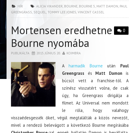
HÍR
ALICIA VIKANDER
,
BOURNE
,
BOURNE 5
,
MATT DAMON
,
PAUL
GREENGRASS
,
SEQUEL
,
TOMMY LEE JONES
,
VINCENT CASSEL
Mortensen eredhetne
0
Bourne nyomába
PUBLIKÁLTA
2015. JÚNIUS 20.
KOIMBRA
A
harmadik Bourne
után
Paul
Greengrass
és
Matt Damon
is
búcsút vett a franchise-tól. A
színész visszatért volna, de csak
úgy, ha Greengrass dirigálja a
filmet. Az Universal nem mondott
le róla, hogy valahogy
visszaédesgessék őket, végül megtalálták a közös nevezőt,
mivel a rendező belevágott a következő Bourne megírásába
Christopher Rouse
-zal, ennek hallatán Damon is bevállalta,