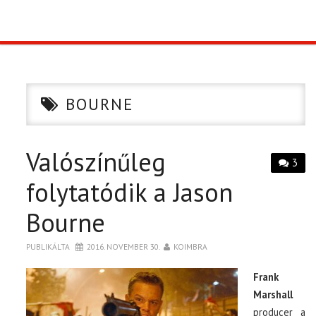
TOP10
KULISSZA
BOURNE
CIKK
Valószínűleg
PÓLÓ RENDELÉS
3
folytatódik a Jason
Bourne
PUBLIKÁLTA
2016. NOVEMBER 30.
KOIMBRA
Frank
Marshall
producer a