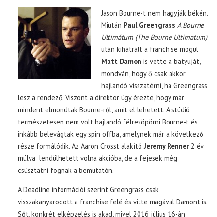
Jason Bourne-t nem hagyják békén.
Miután
Paul Greengrass
A Bourne
Ultimátum (The Bourne Ultimatum)
után kihátrált a franchise mögül
Matt Damon
is vette a batyuját,
mondván, hogy ő csak akkor
hajlandó visszatérni, ha Greengrass
lesz a rendező. Viszont a direktor úgy érezte, hogy már
mindent elmondtak Bourne-ről, amit el lehetett. A stúdió
természetesen nem volt hajlandó félresöpörni Bourne-t és
inkább belevágtak egy spin offba, amelynek már a következő
része formálódik. Az Aaron Crosst alakító
Jeremy Renner
2 év
múlva lendülhetett volna akcióba, de a fejesek még
csúsztatni fognak a bemutatón.
A Deadline információi szerint Greengrass csak
visszakanyarodott a franchise felé és vitte magával Damont is.
Sőt, konkrét elképzelés is akad, mivel 2016 július 16-án