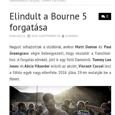
GREENGRASS
,
SEQUEL
,
TOMMY LEE JONES
Elindult a Bourne 5
0
forgatása
PUBLIKÁLTA
2015. SZEPTEMBER 09.
KOIMBRA
Nagyot sóhajtottak a stúdiónál, amikor
Matt Damon
és
Paul
Greengrass
végre beleegyezett, hogy visszatér a franchise-
hoz. A forgatás elindult, jött is egy fotó Damonról.
Tommy Lee
Jones
és
Alicia Vikander
erősíti az akciót,
Vincent Cassel
lesz
a főhős egyik nagy ellenfele. 2016 július 29-én mutatják be a
filmet.