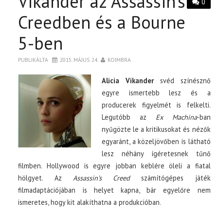
Vikander az Assassin’s
0
Creedben és a Bourne
5-ben
PUBLIKÁLTA
2015. MÁJUS 24.
KOIMBRA
Alicia Vikander
svéd színésznő
egyre ismertebb lesz és a
producerek figyelmét is felkelti.
Legutóbb az
Ex Machina
-ban
nyűgözte le a kritikusokat és nézők
egyaránt, a közeljövőben is látható
lesz néhány ígéretesnek tűnő
filmben. Hollywood is egyre jobban keblére öleli a fiatal
hölgyet. Az
Assassin’s Creed
számítógépes játék
filmadaptációjában is helyet kapna, bár egyelőre nem
ismeretes, hogy kit alakíthatna a produkcióban.