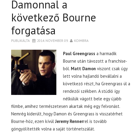
Damonnal a
következő Bourne
forgatása
PUBLIKÁLTA
2014. NOVEMBER 09.
KOIMBRA
Paul Greengrass
a harmadik
Bourne után távozott a franchise-
ból.
Matt Damon
viszont csak úgy
lett volna hajlandó bevállalni a
következő részt, ha Greengrass ül a
rendezői székben. A stúdió így
nélkülük vágott bele egy újabb
filmbe, amihez természetesen akartak még egy felvonást.
Nemrég kiderült, hogy Damon és Greengrass is visszatérhet
Bourne-höz, ezen kívül
Jeremy Renner
rel is tovább
göngyölítették volna a saját történetszálát.