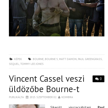
KÉPEK
BOURNE
,
BOURNE 5
,
MATT DAMON
,
PAUL GREENGRASS
,
SEQUEL
,
TOMMY LEE JONES
Vincent Cassel veszi
0
üldözőbe Bourne-t
PUBLIKÁLTA
2015. SZEPTEMBER 02.
KOIMBRA
Sikerült visszacsábítani
Paul