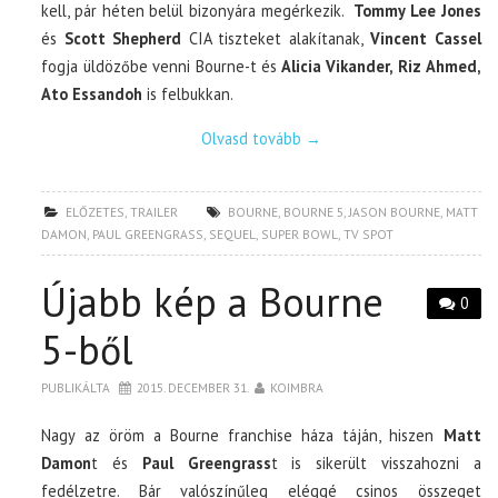
kell, pár héten belül bizonyára megérkezik.
Tommy Lee Jones
és
Scott Shepherd
CIA tiszteket alakítanak,
Vincent Cassel
fogja üldözőbe venni Bourne-t és
Alicia Vikander, Riz Ahmed,
Ato Essandoh
is felbukkan.
Olvasd tovább
→
ELŐZETES
,
TRAILER
BOURNE
,
BOURNE 5
,
JASON BOURNE
,
MATT
DAMON
,
PAUL GREENGRASS
,
SEQUEL
,
SUPER BOWL
,
TV SPOT
Újabb kép a Bourne
0
5-ből
PUBLIKÁLTA
2015. DECEMBER 31.
KOIMBRA
Nagy az öröm a Bourne franchise háza táján, hiszen
Matt
Damon
t és
Paul Greengrass
t is sikerült visszahozni a
fedélzetre. Bár valószínűleg eléggé csinos összeget