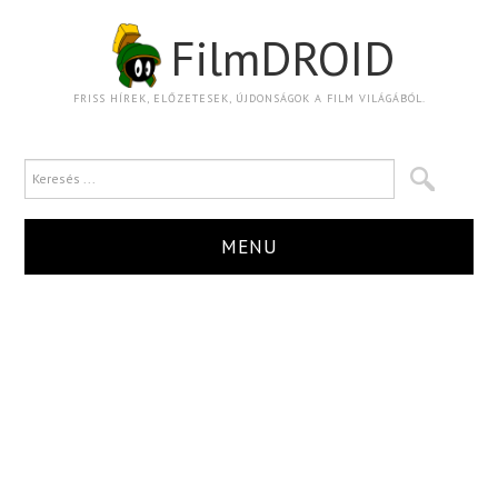
FilmDROID
FRISS HÍREK, ELŐZETESEK, ÚJDONSÁGOK A FILM VILÁGÁBÓL.
MENU
HÍR
TRAILER
KRITIKA
BOXOFFICE