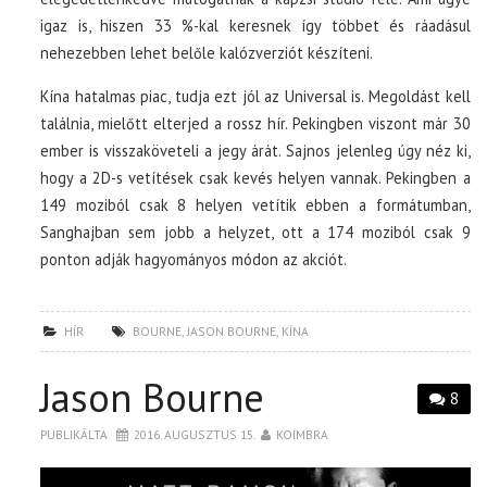
igaz is, hiszen 33 %-kal keresnek így többet és ráadásul
nehezebben lehet belőle kalózverziót készíteni.
Kína hatalmas piac, tudja ezt jól az Universal is. Megoldást kell
találnia, mielőtt elterjed a rossz hír. Pekingben viszont már 30
ember is visszaköveteli a jegy árát. Sajnos jelenleg úgy néz ki,
hogy a 2D-s vetítések csak kevés helyen vannak. Pekingben a
149 moziból csak 8 helyen vetítik ebben a formátumban,
Sanghajban sem jobb a helyzet, ott a 174 moziból csak 9
ponton adják hagyományos módon az akciót.
HÍR
BOURNE
,
JASON BOURNE
,
KÍNA
Jason Bourne
8
PUBLIKÁLTA
2016. AUGUSZTUS 15.
KOIMBRA