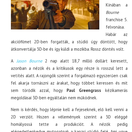
Kínában a
Bourne
franchise 5.
felvonása.
Habár az
akciófilmet 2D-ben forgatták, a stúdió úgy döntött, hogy
átkonvertálja 3D-be és így küldi a mozikba. Rossz döntés volt.
A
Jason Bourne
2 nap alatt 18,7 millió dollárt keresett,
azonban a nézők és a kritikusok egy része is rosszul lett a
vetítés alatt. A rajongók szerint a forgalmazó egyszerűen csak
fel akarja tornászni az árakat, hogy többet keressen és mit
sem törődik azzal, hogy
Paul Greengrass
kézikamerás
megoldásai 3D-ben egyáltalán nem működnek.
Nem is kérdés, hogy lépnie kell a fejeseknek, elő kell venni a
2D verziót. Hiszen a vélemények szerint a 3D eléggé
homályossá tette a produkciót. A nézők pedig
elégedetlenkedve mutogatnak a kapzsi stúdió felé. Ami ugye