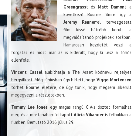
Greengrass
t és
Matt Damon
t a
következő Bourne filmre, így a
Jeremy Renner
rel tervezgetett
film kissé hátrébb került a
megvalósítandó projektek sorában.
Hamarosan kezdetét veszi a
forgatás és most már az is kiderült, hogy ki lesz a főhős
ellenfele.
Vincent Cassel
alakíthatja a The Asset kódnevű rejtélyes
bérgyilkost. Még júniusban úgy hírlett, hogy
Viggo Mortensen
törhet Bourne életére, de úgy tűnik, hogy mégsem sikerült
megegyezni a részletekben.
Tommy Lee Jones
egy magas rangú CIA-s tisztet formálhat
meg és a mostanában felkapott
Alicia Vikander
is felbukkan a
filmben. Bemutató 2016 július 29.