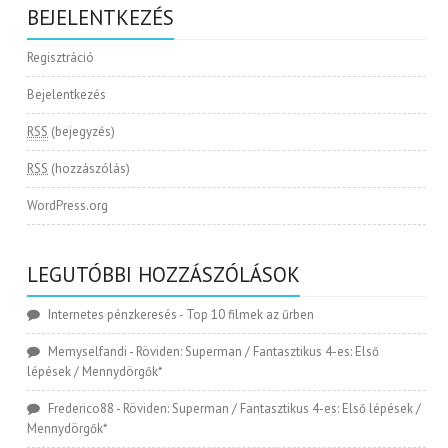
BEJELENTKEZÉS
Regisztráció
Bejelentkezés
RSS
(bejegyzés)
RSS
(hozzászólás)
WordPress.org
LEGUTÓBBI HOZZÁSZÓLÁSOK
Internetes pénzkeresés
-
Top 10 filmek az űrben
Memyselfandi
-
Röviden: Superman / Fantasztikus 4-es: Első
lépések / Mennydörgők*
Frederico88
-
Röviden: Superman / Fantasztikus 4-es: Első lépések /
Mennydörgők*