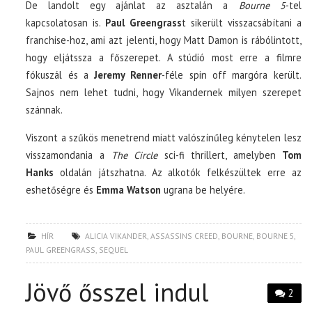
De landolt egy ajánlat az asztalán a
Bourne 5
-tel
kapcsolatosan is.
Paul Greengrass
t sikerült visszacsábítani a
franchise-hoz, ami azt jelenti, hogy Matt Damon is rábólintott,
hogy eljátssza a főszerepet. A stúdió most erre a filmre
fókuszál és a
Jeremy Renner
-féle spin off margóra került.
Sajnos nem lehet tudni, hogy Vikandernek milyen szerepet
szánnak.
Viszont a szűkös menetrend miatt valószínűleg kénytelen lesz
visszamondania a
The Circle
sci-fi thrillert, amelyben
Tom
Hanks
oldalán játszhatna. Az alkotók felkészültek erre az
eshetőségre és
Emma Watson
ugrana be helyére.
HÍR
ALICIA VIKANDER
,
ASSASSINS CREED
,
BOURNE
,
BOURNE 5
,
PAUL GREENGRASS
,
SEQUEL
Jövő ősszel indul
2