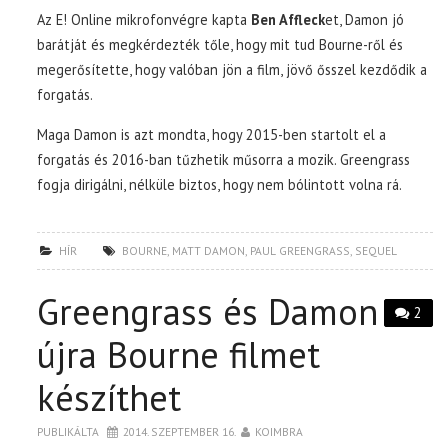
Az E! Online mikrofonvégre kapta
Ben Affleck
et, Damon jó
barátját és megkérdezték tőle, hogy mit tud Bourne-ről és
megerősítette, hogy valóban jön a film, jövő ősszel kezdődik a
forgatás.
Maga Damon is azt mondta, hogy 2015-ben startolt el a
forgatás és 2016-ban tűzhetik műsorra a mozik. Greengrass
fogja dirigálni, nélküle biztos, hogy nem bólintott volna rá.
HÍR
BOURNE
,
MATT DAMON
,
PAUL GREENGRASS
,
SEQUEL
Greengrass és Damon
2
újra Bourne filmet
készíthet
PUBLIKÁLTA
2014. SZEPTEMBER 16.
KOIMBRA