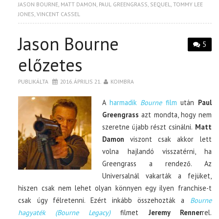
JASON BOURNE
,
MATT DAMON
,
PAUL GREENGRASS
,
SEQUEL
,
TOMMY LEE
JONES
,
VINCENT CASSEL
Jason Bourne
5
előzetes
PUBLIKÁLTA
2016. ÁPRILIS 21.
KOIMBRA
A
harmadik
Bourne
film
után
Paul
Greengrass
azt mondta, hogy nem
szeretne újabb részt csinálni.
Matt
Damon
viszont csak akkor lett
volna hajlandó visszatérni, ha
Greengrass a rendező. Az
Universalnál vakarták a fejüket,
hiszen csak nem lehet olyan könnyen egy ilyen franchise-t
csak úgy félretenni. Ezért inkább összehozták a
Bourne
hagyaték (Bourne Legacy)
filmet
Jeremy Renner
rel.