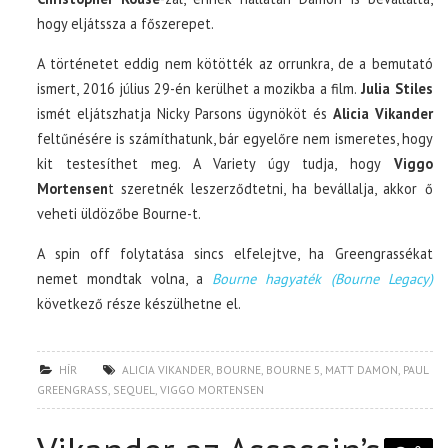
hogy eljátssza a főszerepet.
A történetet eddig nem kötötték az orrunkra, de a bemutató
ismert, 2016 július 29-én kerülhet a mozikba a film.
Julia Stiles
ismét eljátszhatja Nicky Parsons ügynököt és
Alicia Vikander
feltűnésére is számíthatunk, bár egyelőre nem ismeretes, hogy
kit testesíthet meg. A Variety úgy tudja, hogy
Viggo
Mortensen
t szeretnék leszerződtetni, ha bevállalja, akkor ő
veheti üldözőbe Bourne-t.
A spin off folytatása sincs elfelejtve, ha Greengrassékat
nemet mondtak volna, a
Bourne hagyaték (Bourne Legacy)
következő része készülhetne el.
HÍR
ALICIA VIKANDER
,
BOURNE
,
BOURNE 5
,
MATT DAMON
,
PAUL
GREENGRASS
,
SEQUEL
,
VIGGO MORTENSEN