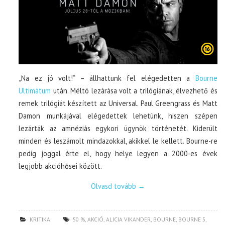
„Na ez jó volt!” – állhattunk fel elégedetten a
Bourne
Ultimátum
után. Méltó lezárása volt a trilógiának, élvezhető és
remek trilógiát készített az Universal. Paul Greengrass és Matt
Damon munkájával elégedettek lehetünk, hiszen szépen
lezárták az amnéziás egykori ügynök történetét. Kiderült
minden és leszámolt mindazokkal, akikkel le kellett. Bourne-re
pedig joggal érte el, hogy helye legyen a 2000-es évek
legjobb akcióhősei között.
Olvasd tovább
→
KRITIKA
50 %
,
AKCIÓ
,
ALICIA VIKANDER
,
BOURNE
,
BOURNE 5
,