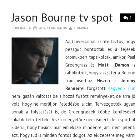
Jason Bourne tv spot
1
PUBLIKÁLTA
2016. FEBRUÁR 08.
KOIMBRA
Az Universalnál szinte biztos, hogy
pezsgőt bontottak és a fejesek
örömükben tapsikoltak, amikor Paul
Greengrass és
Matt Damon
is
rábólintott, hogy visszatér a Bourne
franchise-hoz. Hiszen a
Jeremy
Renner
rel forgatott
negyedik film
nem igazán váltotta be a hozzá fűzött reményeket, de arra jó
volt, hogy ne merüljön feledésbe a cím. Tervezgették ugyan
annak a folytatását is, de Greengrassék képbe kerülésével
inkább félretették. A sztori egyelőre nem ismert, de a spotból
kiderül, hogy hősünk már emlékszik mindenre, ami nem jelenti
azt, hogy tud is minden fontos dolgot. Az előzetesre még várni