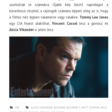
szurkoltak le számukra. Újabb kép látott napvilágot a
következő részből, a rajongók számára éppen elég az is, hogy
a főhős néz éppen valamerre vagy valakire.
Tommy Lee Jones
egy CIA fejest alakíthat,
Vincent Cassel
lesz a gonosz és
Alicia Vikander
is jelen lesz.
HÍR
ALICIA VIKANDER
,
BOURNE
,
BOURNE 5
,
MATT DAMON
,
PAUL