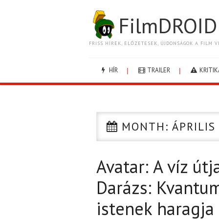
FilmDROID
FRISS HÍREK, ELŐZETESEK, ÚJDONSÁGOK A FILM V
HÍR
TRAILER
KRITIK
MONTH:
ÁPRILIS
Avatar: A víz út
Darázs: Kvantum
istenek haragja