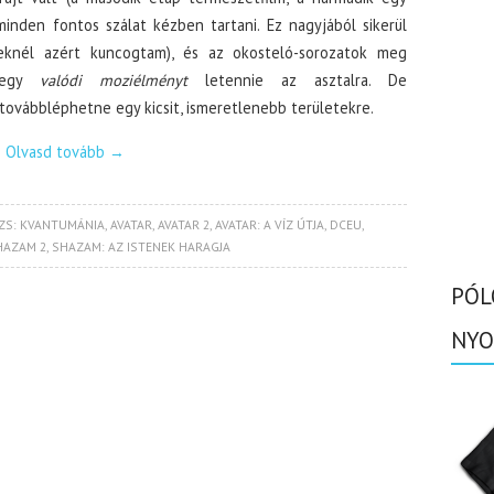
inden fontos szálat kézben tartani. Ez nagyjából sikerül
eknél azért kuncogtam), és az okosteló-sorozatok meg
t egy
valódi moziélményt
letennie az asztalra. De
továbbléphetne egy kicsit, ismeretlenebb területekre.
Olvasd tovább
→
ZS: KVANTUMÁNIA
,
AVATAR
,
AVATAR 2
,
AVATAR: A VÍZ ÚTJA
,
DCEU
,
HAZAM 2
,
SHAZAM: AZ ISTENEK HARAGJA
PÓL
NYO