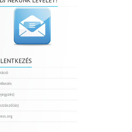
DJ NEKÜNK LEVELET!
ELENTKEZÉS
tráció
ntkezés
ejegyzés)
ozzászólás)
ess.org