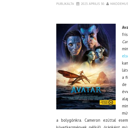
PUBLIKÁLTA
2023. ÁPRILIS 30.
NIKODEMU
Ava
fri
Ca
min
els
ka
lát
a f
de 
évv
ala
min
műv
a bolygónkra. Cameron ezúttal esem
következmények nélkül), óránként műf