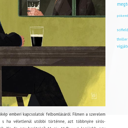
megt
pókem
scifiel
thriller
vígjá
kép emberi kapcsolatok felbomlásáról. Filmen a szerelem
, s ha véletlenül utóbbi történne, azt többnyire sírós-