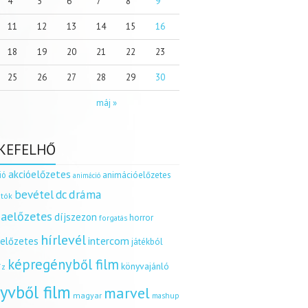
4
5
6
7
8
9
11
12
13
14
15
16
18
19
20
21
22
23
25
26
27
28
29
30
máj »
KEFELHŐ
akcióelőzetes
ió
animációelőzetes
animáció
dráma
bevétel
dc
tók
aelőzetes
díjszezon
horror
forgatás
hírlevél
intercom
relőzetes
játékból
képregényből film
könyvajánló
íz
yvből film
marvel
magyar
mashup