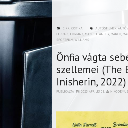
CIKK
,
KRITIKA
AUTÓSFILMEK
,
AUTÓV
FERRARI
,
FORMA 1
,
MANISH PANDEY
,
MARCH
,
MA
SPORTFILM
,
WILLIAMS
Önfia vágta sebé
szellemei (The
Inisherin, 2022)
PUBLIKÁLTA
2023. ÁPRILIS 09.
NIKODEMU