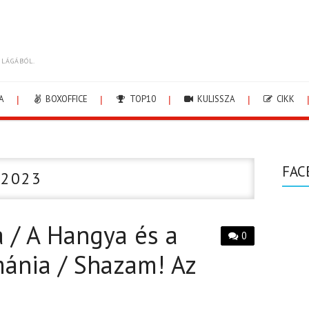
ILÁGÁBÓL.
A
BOXOFFICE
TOP10
KULISSZA
CIKK
FAC
 2023
ja / A Hangya és a
0
ánia / Shazam! Az