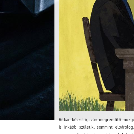
Ritkán készül igazán megrendítő mozgó
is inkább születik, semmint elpárolog