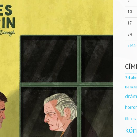
3
10
17
24
« Már
CÍM
3d
akc
bemuta
drám
horro
film
kv
kön