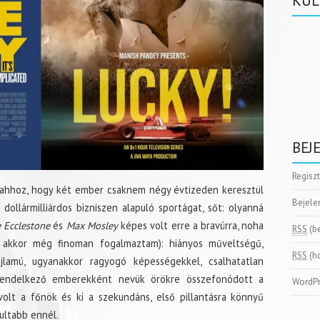
KÜL
BEJ
Regisz
t ahhoz, hogy két ember csaknem négy évtizeden keresztül
Bejele
dollármilliárdos bizniszen alapuló sportágat, sőt: olyanná
e Ecclestone
és
Max Mosley
képes volt erre a bravúrra, noha
RSS
(b
s akkor még finoman fogalmaztam): hiányos műveltségű,
RSS
(h
hajlamú, ugyanakkor ragyogó képességekkel, csalhatatlan
 rendelkező emberekként nevük örökre összefonódott a
WordPr
volt a főnök és ki a szekundáns, első pillantásra könnyű
lultabb ennél.