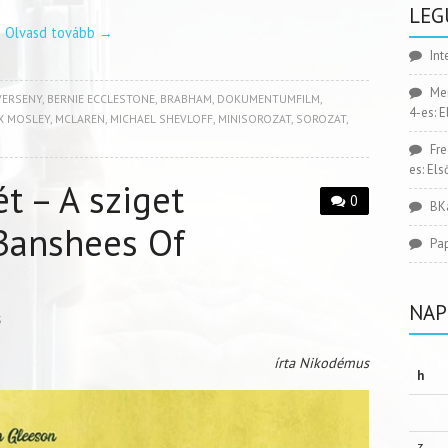
LEG
Olvasd tovább
→
Int
Me
ERSENY
,
BERNIE ECCLESTONE
,
BRABHAM
,
DOKUMENTUMFILM
,
4-es: 
X MOSLEY
,
MCLAREN
,
MICHAEL SHEVLOFF
,
MINISOROZAT
,
SOROZAT
,
Fr
es: El
t – A sziget
0
BK
 Banshees Of
Pa
NAP
S
írta Nikodémus
h