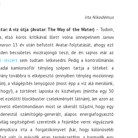
S
írta Nikodémus
tar: A víz útja (Avatar: The Way of the Water)
– Tudom,
ss, első körös kritikával illett volna ünnepelnem
James
meron
13 év után befutott Avatar-folytatását, ahogy ezt
den becsületes mozirajongó teszi, de én sajnos már az
ő részért
sem tudtam lelkesedni. Pedig a kontrollmániás
nadai kamionsofőr tényleg szépen tartja a téteket: a
vány továbbra is elképesztő (ennyiben tényleg moziünnep
ilm), a világépítés lenyűgöző (most épp a víz alá merülünk,
hogy!), a történet laposka és közhelyes (mintha egy 30
el ezelőtti blockbuster cselekményét látnám), ám azon az
pvető ellentmondáson most se sikerült túljutni, hogy egy
denestül számítógép-generált, alapos energiafogyasztó
ilág segítségével szeretnék a fejünkbe verni: vigyázzunk
énydúsra írta a forgatókönyvet (kár, hogy különösebb
ajt vált (a második etap természetfilm, a harmadik egy