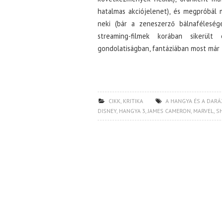
hatalmas akciójelenet), és megpróbál m
neki (bár a zeneszerző bálnaféleség
streaming-filmek korában sikerül
gondolatiságban, fantáziában most már 
CIKK
,
KRITIKA
A HANGYA ÉS A DARÁ
DISNEY
,
HANGYA 3
,
JAMES CAMERON
,
MARVEL
,
S