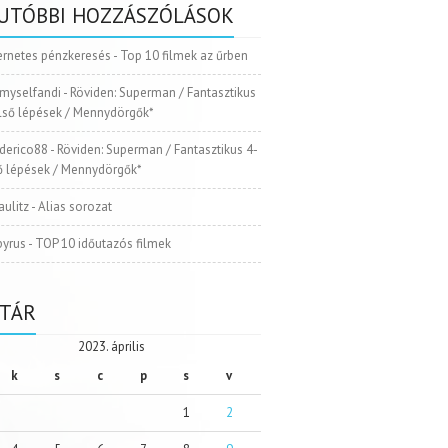
UTÓBBI HOZZÁSZÓLÁSOK
ernetes pénzkeresés
-
Top 10 filmek az űrben
myselfandi
-
Röviden: Superman / Fantasztikus
Első lépések / Mennydörgők*
ederico88
-
Röviden: Superman / Fantasztikus 4-
ső lépések / Mennydörgők*
aulitz
-
Alias sorozat
pyrus
-
TOP 10 időutazós filmek
TÁR
2023. április
k
s
c
p
s
v
1
2