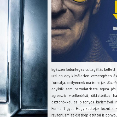
Egészen különleges csillagállás kellet
uraljon egy kíméletlen versengésen és 
formálja, amilyennek ma ismerjük.
Berni
egyikük sem patyolattiszta figura (é
agresszív viselkedésű, diktatórikus 
ösztönökkel és bizonyos karizmával
Forma 1-gyel. Hogy kettejük közül ki 
rávágni, ám az összkép ezúttal is bonyo