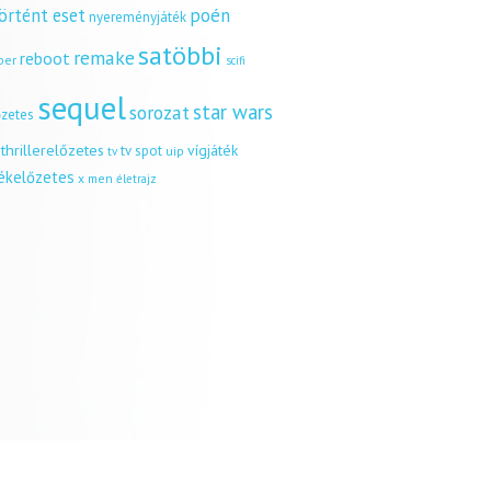
örtént eset
poén
nyereményjáték
satöbbi
remake
reboot
ber
scifi
sequel
star wars
sorozat
őzetes
thrillerelőzetes
vígjáték
tv spot
uip
tv
tékelőzetes
x men
életrajz