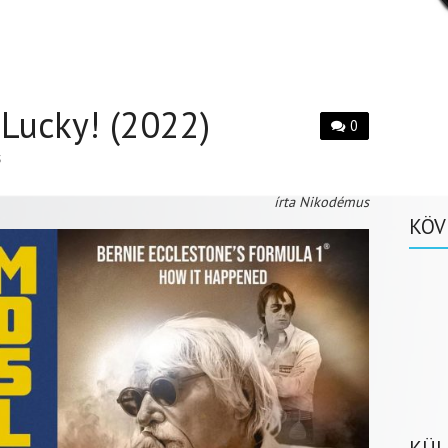
 Lucky! (2022)
0
S
írta Nikodémus
KÖV