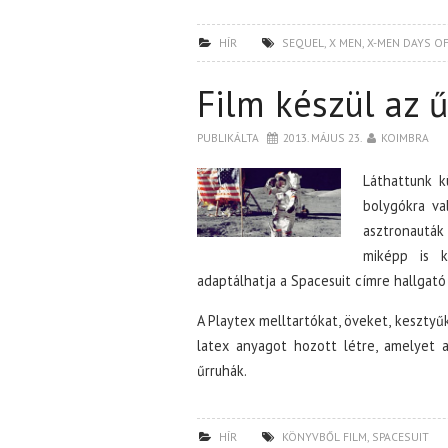
HÍR
SEQUEL
,
X MEN
,
X-MEN DAYS OF
Film készül az ű
PUBLIKÁLTA
2013. MÁJUS 23.
KOIMBRA
Láthattunk k
bolygókra v
asztronauták
miképp is k
adaptálhatja a Spacesuit címre hallgat
A Playtex melltartókat, öveket, keszty
latex anyagot hozott létre, amelyet a
űrruhák.
HÍR
KÖNYVBŐL FILM
,
SPACESUIT