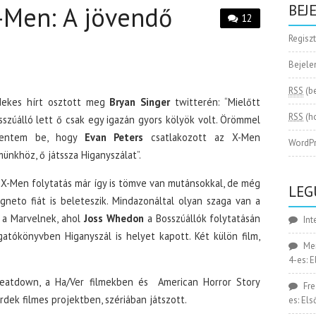
-Men: A jövendő
BEJ
12
Regisz
Bejele
RSS
(b
dekes hírt osztott meg
Bryan Singer
twitterén: “Mielőtt
RSS
(h
sszúálló lett ő csak egy igazán gyors kölyök volt. Örömmel
lentem be, hogy
Evan Peters
csatlakozott az X-Men
WordPr
münkhöz, ő játssza Higanyszálat”.
 X-Men folytatás már így is tömve van mutánsokkal, de még
LEG
gneto fiát is beleteszik. Mindazonáltal olyan szaga van a
 a Marvelnek, ahol
Joss Whedon
a Bosszúállók folytatásán
Int
atókönyvben Higanyszál is helyet kapott. Két külön film,
Me
4-es: 
atdown, a Ha/Ver filmekben és American Horror Story
Fr
rdek filmes projektben, szériában játszott.
es: El