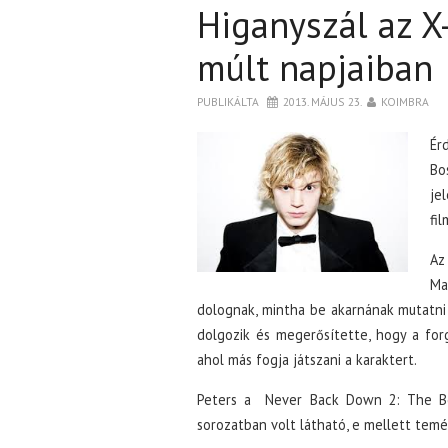
Higanyszál az X
múlt napjaiban
PUBLIKÁLTA
2013. MÁJUS 23.
KOIMBRA
Ér
Bo
je
fil
Az
Ma
dolognak, mintha be akarnának mutatni
dolgozik és megerősítette, hogy a forg
ahol más fogja játszani a karaktert.
Peters a Never Back Down 2: The Be
sorozatban volt látható, e mellett temé