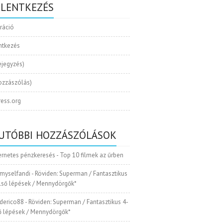
ELENTKEZÉS
tráció
ntkezés
ejegyzés)
ozzászólás)
ess.org
UTÓBBI HOZZÁSZÓLÁSOK
ernetes pénzkeresés
-
Top 10 filmek az űrben
myselfandi
-
Röviden: Superman / Fantasztikus
Első lépések / Mennydörgők*
ederico88
-
Röviden: Superman / Fantasztikus 4-
ső lépések / Mennydörgők*