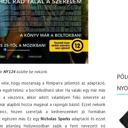
át
NY124
küldte be nekünk.
PÓL
vele, hogy mostanság a filmiparra jellemző az adaptáció,
NYO
 egyértelmű: a borítékolható siker. Ha valaki egy már más
 a vászonra, akkor adott valamilyen fokú ismerete az
már alapból hozza magával a rajongói bázist. Ezzel nekünk
ncs, hiszen szeretjük a kedvenceinket jó formában
t egészen más. Ez egy
Nicholas Sparks
adaptáció és ezzel
mi jelenleg Hollywoodban zajlik a fent nevezett író