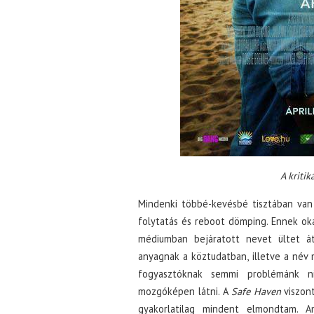
A kritik
Mindenki többé-kevésbé tisztában van 
folytatás és reboot dömping. Ennek oka
médiumban bejáratott nevet ültet át
anyagnak a köztudatban, illetve a név 
fogyasztóknak semmi problémánk ni
mozgóképen látni. A
Safe Haven
viszon
gyakorlatilag mindent elmondtam. A