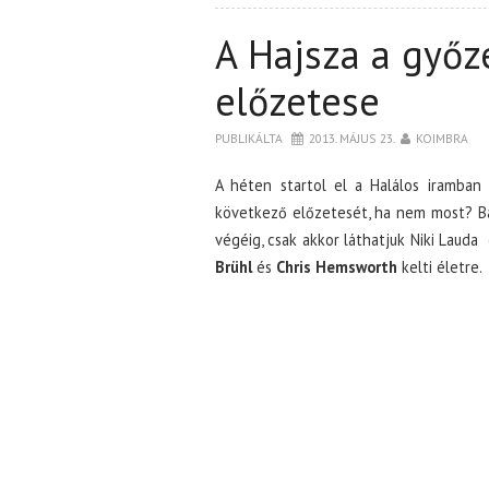
A Hajsza a győ
előzetese
PUBLIKÁLTA
2013. MÁJUS 23.
KOIMBRA
A héten startol el a Halálos iramban
következő előzetesét, ha nem most? Bár
végéig, csak akkor láthatjuk Niki Lauda 
Brühl
és
Chris Hemsworth
kelti életre.