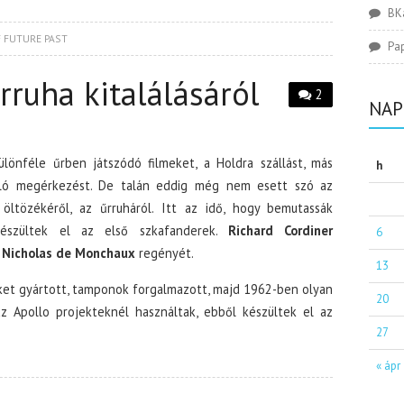
BK
 FUTURE PAST
Pa
rruha kitalálásáról
2
NAP
ülönféle űrben játszódó filmeket, a Holdra szállást, más
h
aló megérkezést. De talán eddig még nem esett szó az
 öltözékéről, az űrruháról. Itt az idő, hogy bemutassák
észültek el az első szkafanderek.
Richard Cordiner
6
ó
Nicholas de Monchaux
regényét.
13
űket gyártott, tamponok forgalmazott, majd 1962-ben olyan
20
z Apollo projekteknél használtak, ebből készültek el az
27
« ápr