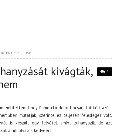
ÖRTÉNT ESET
,
RUSH
hanyzását kivágták,
3
 nem
n említettem, hogy Damon Lindelof bocsánatot kért azért
óneműben mutatják, szerinte ez teljesen felesleges volt.
h
ról is készült egy felvétel, amint zuhanyozik, de azt
Csak a női olvasók kedvéért.