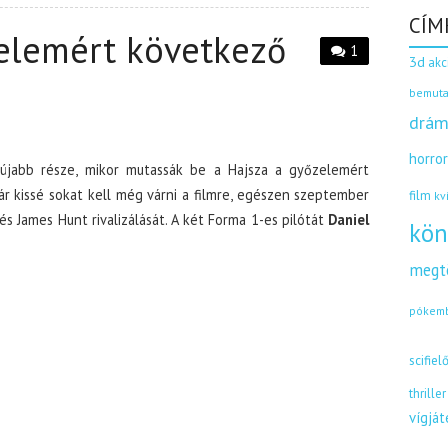
CÍM
zelemért következő
1
3d
akc
bemuta
drám
horro
 újabb része, mikor mutassák be a Hajsza a győzelemért
 kissé sokat kell még várni a filmre, egészen szeptember
film
kv
és James Hunt rivalizálását. A két Forma 1-es pilótát
Daniel
kön
megt
pókem
scifiel
thriller
vígjá