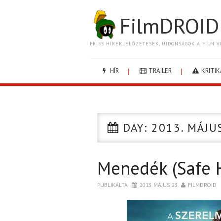
FilmDROID
FRISS HÍREK, ELŐZETESEK, ÚJDONSÁGOK A FILM V
HÍR
TRAILER
KRITIK
DAY:
2013. MÁJU
Menedék (Safe 
PUBLIKÁLTA
2013. MÁJUS 23.
FILMDROID