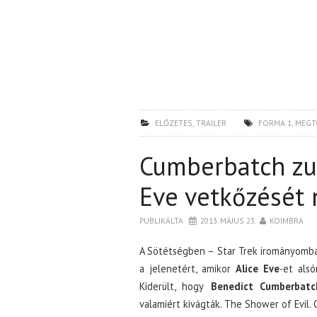
ELŐZETES
,
TRAILER
FORMA 1
,
MEGT
Cumberbatch zu
Eve vetkőzését
PUBLIKÁLTA
2013. MÁJUS 23.
KOIMBRA
A Sötétségben – Star Trek irományomba
a jelenetért, amikor
Alice Eve
-et als
Kiderült, hogy
Benedict Cumberbatc
valamiért kivágták. The Shower of Evil. 