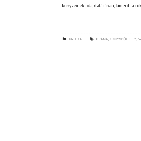
könyveinek adaptálásában, kimeríti a ró
KRITIKA
DRÁMA
,
KÖNYVBŐL FILM
,
S