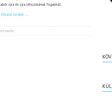
kabőr újra és újra lehúzásának fogalmát.
Olvasd tovább
→
AFE HAVEN
KÖV
KÜL