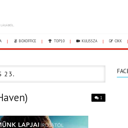
ILÁGÁBÓL.
A
BOXOFFICE
TOP10
KULISSZA
CIKK
FAC
S 23.
Haven)
1