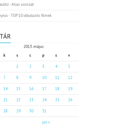
aulitz
-
Alias sorozat
pyrus
-
TOP 10 időutazós filmek
TÁR
2013. május
k
s
c
p
s
v
1
2
3
4
5
7
8
9
10
11
12
14
15
16
17
18
19
21
22
23
24
25
26
28
29
30
31
jún »