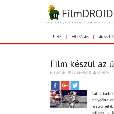
FilmDROID
FRISS HÍREK, ELŐZETESEK, ÚJDONSÁGOK A FILM V
HÍR
TRAILER
KRITIK
Film készül az ű
PUBLIKÁLTA
2013. MÁJUS 23.
KOIMBRA
Láthattunk k
bolygókra v
asztronauták
miképp is k