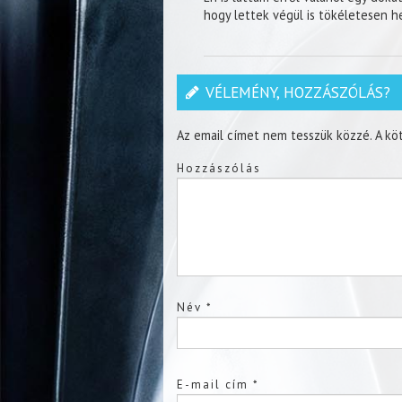
hogy lettek végül is tökéletesen h
VÉLEMÉNY, HOZZÁSZÓLÁS?
Az email címet nem tesszük közzé.
A kö
Hozzászólás
Név
*
E-mail cím
*