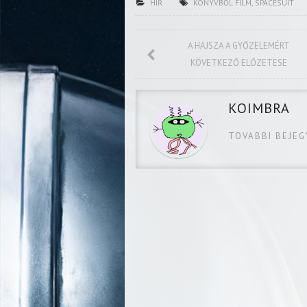
HÍR
KÖNYVBŐL FILM
,
SPACESUIT
A HAJSZA A GYŐZELEMÉRT
KÖVETKEZŐ ELŐZETESE
KOIMBRA
TOVABBI BEJE