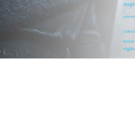
megt
pókem
scifiel
thriller
vígjá