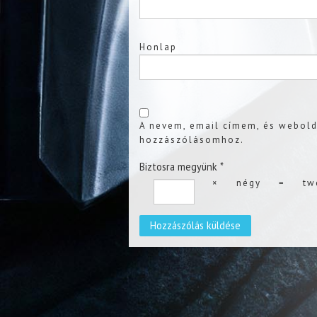
Honlap
A nevem, email címem, és webol
hozzászólásomhoz.
Biztosra megyünk
*
×
négy
=
tw