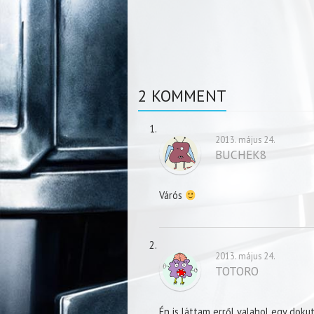
2 KOMMENT
2013. május 24.
BUCHEK8
Várós
2013. május 24.
TOTORO
Én is láttam erről valahol egy doku