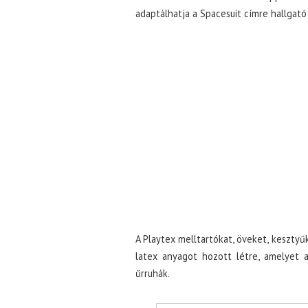
adaptálhatja a Spacesuit címre hallgat
A Playtex melltartókat, öveket, keszty
latex anyagot hozott létre, amelyet a
űrruhák.