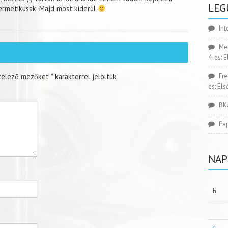
LEG
ermetikusak. Majd most kiderül
Int
Me
4-es: 
telező mezőket
*
karakterrel jelöltük
Fr
es: El
BK
Pa
NAP
h