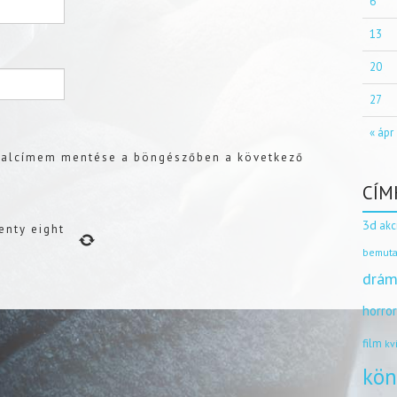
6
13
20
27
« ápr
dalcímem mentése a böngészőben a következő
CÍM
3d
akc
enty eight
bemuta
drám
horro
film
kv
kön