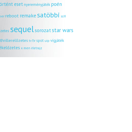
örtént eset
poén
nyereményjáték
satöbbi
remake
reboot
ber
scifi
sequel
star wars
sorozat
őzetes
thrillerelőzetes
vígjáték
tv spot
uip
tv
tékelőzetes
x men
életrajz