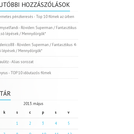
UTÓBBI HOZZÁSZÓLÁSOK
ernetes pénzkeresés
-
Top 10 filmek az űrben
myselfandi
-
Röviden: Superman / Fantasztikus
Első lépések / Mennydörgők*
ederico88
-
Röviden: Superman / Fantasztikus 4-
ső lépések / Mennydörgők*
aulitz
-
Alias sorozat
pyrus
-
TOP 10 időutazós filmek
TÁR
2013. május
k
s
c
p
s
v
1
2
3
4
5