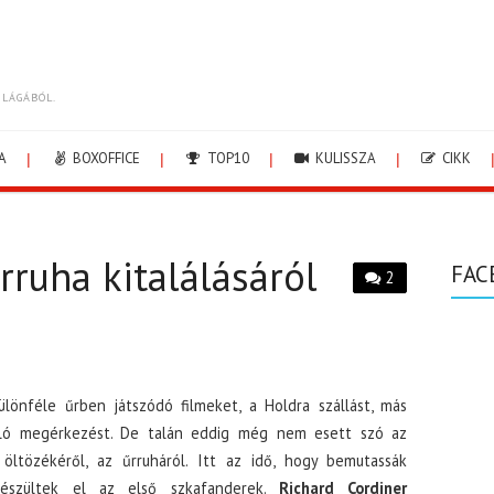
ILÁGÁBÓL.
A
BOXOFFICE
TOP10
KULISSZA
CIKK
rruha kitalálásáról
FAC
2
ülönféle űrben játszódó filmeket, a Holdra szállást, más
aló megérkezést. De talán eddig még nem esett szó az
 öltözékéről, az űrruháról. Itt az idő, hogy bemutassák
észültek el az első szkafanderek.
Richard Cordiner