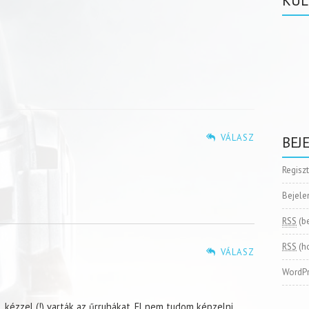
KÜL
VÁLASZ
BEJ
Regisz
Bejele
RSS
(b
RSS
(h
VÁLASZ
WordPr
t, kézzel (!) varták az űrruhákat. El nem tudom képzelni