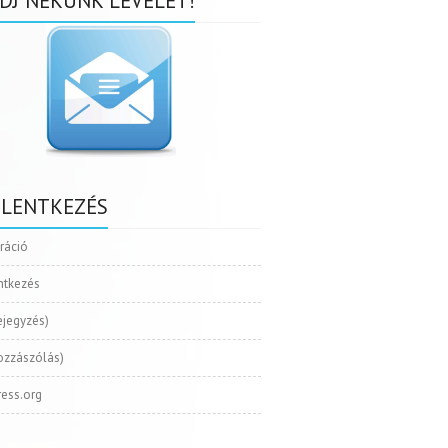
DJ NEKÜNK LEVELET!
ELENTKEZÉS
tráció
ntkezés
ejegyzés)
ozzászólás)
ess.org