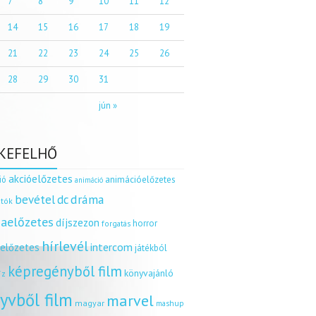
7
8
9
10
11
12
14
15
16
17
18
19
21
22
23
24
25
26
28
29
30
31
jún »
KEFELHŐ
akcióelőzetes
ió
animációelőzetes
animáció
dráma
bevétel
dc
tók
aelőzetes
díjszezon
horror
forgatás
hírlevél
intercom
relőzetes
játékból
képregényből film
könyvajánló
íz
yvből film
marvel
magyar
mashup