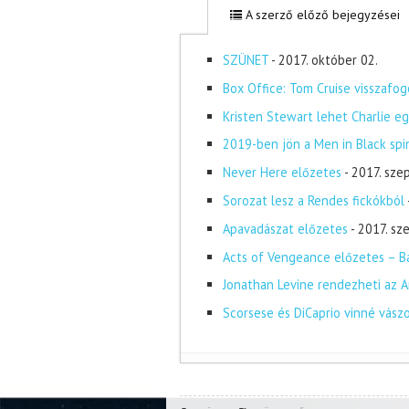
A szerző előző bejegyzései
SZÜNET
- 2017. október 02.
Box Office: Tom Cruise visszafog
Kristen Stewart lehet Charlie eg
2019-ben jön a Men in Black spi
Never Here előzetes
- 2017. sze
Sorozat lesz a Rendes fickókból
Apavadászat előzetes
- 2017. s
Acts of Vengeance előzetes – Ba
Jonathan Levine rendezheti az A
Scorsese és DiCaprio vinné vász