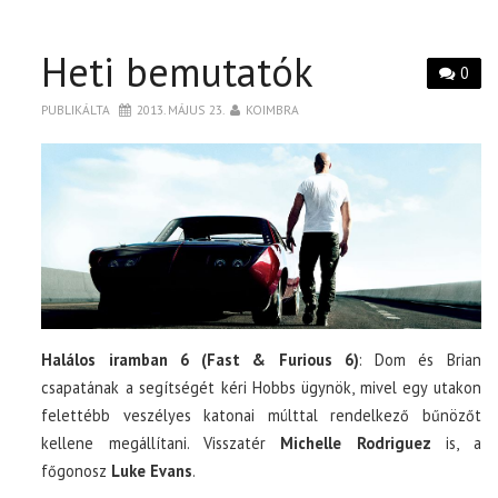
Heti bemutatók
0
PUBLIKÁLTA
2013. MÁJUS 23.
KOIMBRA
Halálos iramban 6 (Fast & Furious 6)
: Dom és Brian
csapatának a segítségét kéri Hobbs ügynök, mivel egy utakon
felettébb veszélyes katonai múlttal rendelkező bűnözőt
kellene megállítani. Visszatér
Michelle Rodriguez
is, a
főgonosz
Luke Evans
.