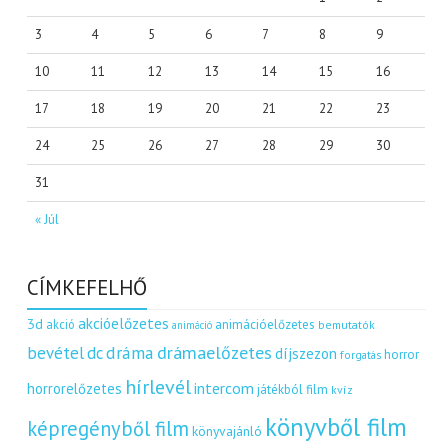
3
4
5
6
7
8
9
10
11
12
13
14
15
16
17
18
19
20
21
22
23
24
25
26
27
28
29
30
31
« Júl
CÍMKEFELHŐ
akcióelőzetes
3d
akció
animációelőzetes
bemutatók
animáció
dráma
drámaelőzetes
bevétel
dc
díjszezon
horror
forgatás
hírlevél
intercom
horrorelőzetes
játékból film
kvíz
könyvből film
képregényből film
könyvajánló