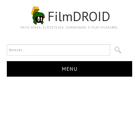
FilmDROID
FRISS HÍREK, ELŐZETESEK, ÚJDONSÁGOK A FILM VILÁGÁBÓL.
MENU
HÍR
TRAILER
KRITIKA
BOXOFFICE