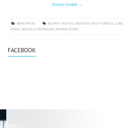
Olvasd tovább
→
BEMUTATÓK
AUDREY TAUTOU
,
EROTIKUS
,
FAST FURIOUS
,
LUKE
EVANS
,
MICHELLE RODRIGUEZ
,
ROMAIN DURIS
FACEBOOK