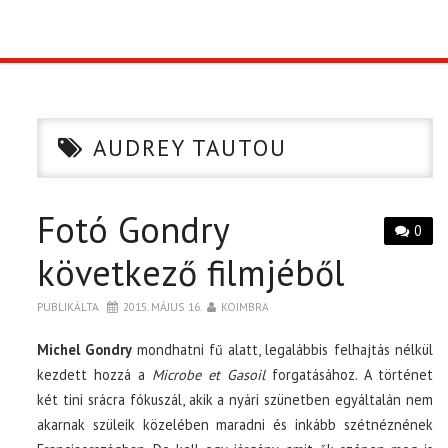
TOP10
KULISSZA
AUDREY TAUTOU
CIKK
Fotó Gondry
PÓLÓ RENDELÉS
0
következő filmjéből
PUBLIKÁLTA
2015. MÁJUS 16.
KOIMBRA
Michel Gondry
mondhatni fű alatt, legalábbis felhajtás nélkül
kezdett hozzá a
Microbe et Gasoil
forgatásához. A történet
két tini srácra fókuszál, akik a nyári szünetben egyáltalán nem
akarnak szüleik közelében maradni és inkább szétnéznének