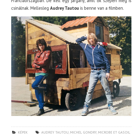
Franciaországban. De kell egy járgány, amit ők szépen meg is
csinálnak. Mellesleg
Audrey Tautou
is benne van a filmben.
KÉPEK
AUDREY TAUTOU
,
MICHEL GONDRY
,
MICROBE ET GASOIL