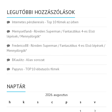
LEGUTÓBBI HOZZÁSZÓLÁSOK
Internetes pénzkeresés
-
Top 10 filmek az űrben
Memyselfandi
-
Röviden: Superman / Fantasztikus 4-es: Első
lépések / Mennydörgők*
Frederico88
-
Röviden: Superman / Fantasztikus 4-es: Első lépések /
Mennydörgők*
BKaulitz
-
Alias sorozat
Papyrus
-
TOP 10 időutazós filmek
NAPTÁR
2026. augusztus
h
k
s
c
p
s
v
1
2