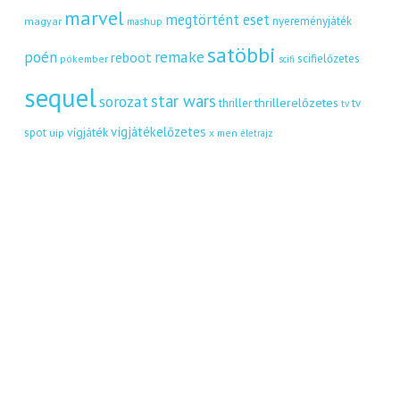
marvel
megtörtént eset
nyereményjáték
magyar
mashup
satöbbi
remake
poén
reboot
scifielőzetes
pókember
scifi
sequel
star wars
sorozat
thrillerelőzetes
thriller
tv
tv
vígjátékelőzetes
vígjáték
spot
uip
x men
életrajz