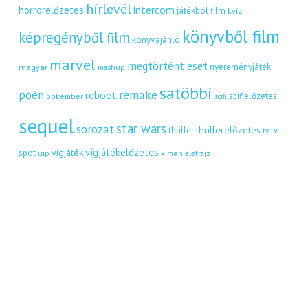
hírlevél
intercom
horrorelőzetes
játékból film
kvíz
könyvből film
képregényből film
könyvajánló
marvel
megtörtént eset
nyereményjáték
magyar
mashup
satöbbi
remake
poén
reboot
scifielőzetes
pókember
scifi
sequel
star wars
sorozat
thrillerelőzetes
thriller
tv
tv
vígjátékelőzetes
vígjáték
spot
uip
x men
életrajz