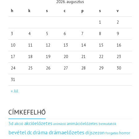
2026. augusztus
h
k
s
c
p
s
v
1
2
3
4
5
6
7
8
9
10
11
12
13
14
15
16
17
18
19
20
21
22
23
24
25
26
27
28
29
30
31
« Júl
CÍMKEFELHŐ
akcióelőzetes
3d
akció
animációelőzetes
bemutatók
animáció
dráma
drámaelőzetes
bevétel
dc
díjszezon
horror
forgatás