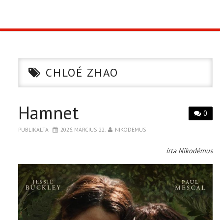
TOP10
KULISSZA
CHLOÉ ZHAO
CIKK
Hamnet
PÓLÓ RENDELÉS
0
PUBLIKÁLTA
2026. MÁRCIUS 22.
NIKODEMUS
írta Nikodémus