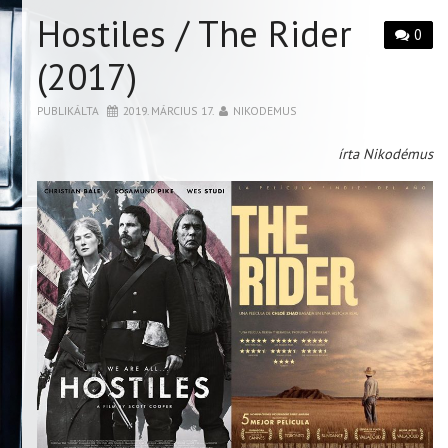
Hostiles / The Rider
0
(2017)
PUBLIKÁLTA
2019. MÁRCIUS 17.
NIKODEMUS
írta Nikodémus