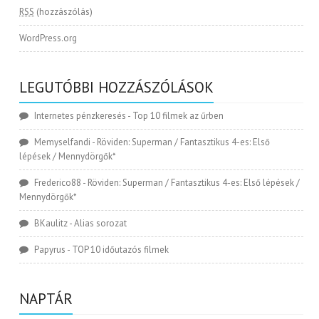
RSS
(hozzászólás)
WordPress.org
LEGUTÓBBI HOZZÁSZÓLÁSOK
Internetes pénzkeresés
-
Top 10 filmek az űrben
Memyselfandi
-
Röviden: Superman / Fantasztikus 4-es: Első
lépések / Mennydörgők*
Frederico88
-
Röviden: Superman / Fantasztikus 4-es: Első lépések /
Mennydörgők*
BKaulitz
-
Alias sorozat
Papyrus
-
TOP 10 időutazós filmek
NAPTÁR