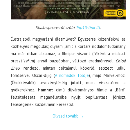
Shakespeare-ről szóló
Top10-ünk itt
.
Életrajzból magyarázni életművet? Egyszerre kézenfekvő és
közhelyes megoldás; olyasmi, amit a kortárs irodalomtudomány
ma már ritkán alkalmaz, a filmipar viszont (főként a midcult
presztízsfilm) annál buzgóbban, változó eredménnyel.
Chloé
Zhao
rendező, miután céltalanul kóborló, sebzett lelkű
főhőseivel Oscar-díjig (
A nomádok földje
), majd Marvel-mozi
(Örökkévalók) levezényléséig jutott, most visszatérne a
gyökerekhez.
Hamnet
című díjvárományos filmje a „Bárd”
feltételezett magánéletébe nyújt bepillantást, jórészt
feleségének küzdelmein keresztül.
Olvasd tovább
→