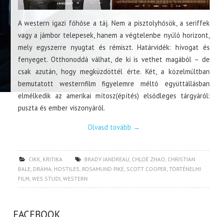
A western igazi főhőse a táj. Nem a pisztolyhősök, a seriffek
vagy a jámbor telepesek, hanem a végtelenbe nyúló horizont,
mely egyszerre nyugtat és rémiszt. Határvidék: hívogat és
fenyeget. Otthonoddá válhat, de ki is vethet magából – de
csak azután, hogy megküzdöttél érte. Két, a közelmúltban
bemutatott westernfilm figyelemre méltó együttállásban
elmélkedik az amerikai mítosz(építés) elsődleges tárgyáról:
puszta és ember viszonyáról.
Olvasd tovább
→
CIKK
,
KRITIKA
BRADY JANDREAU
,
CHLOÉ ZHAO
,
CHRISTIAN
BALE
,
DRÁMA
,
HOSTILES
,
ROSAMUND PIKE
,
SCOTT COOPER
,
TÖRTÉNELMI
FILM
,
WES STUDI
,
WESTERN
FACEBOOK