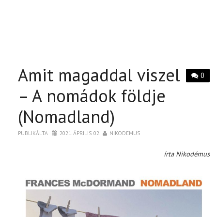
Amit magaddal viszel
0
– A nomádok földje
(Nomadland)
PUBLIKÁLTA
2021. ÁPRILIS 02.
NIKODEMUS
írta Nikodémus