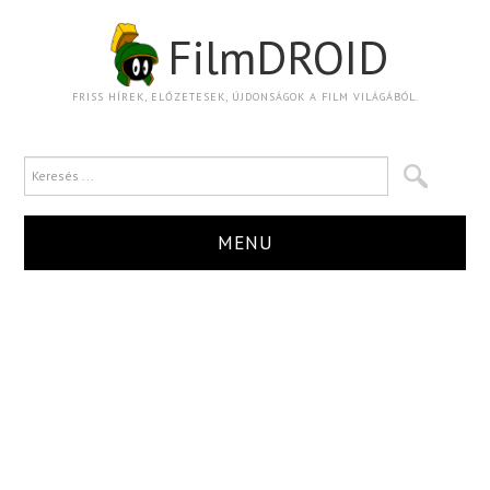
FilmDROID
FRISS HÍREK, ELŐZETESEK, ÚJDONSÁGOK A FILM VILÁGÁBÓL.
MENU
HÍR
TRAILER
KRITIKA
BOXOFFICE