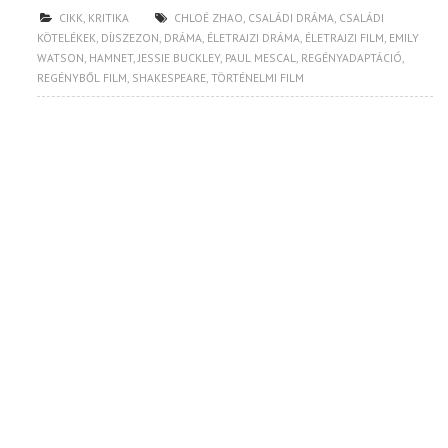
CIKK
,
KRITIKA
CHLOÉ ZHAO
,
CSALÁDI DRÁMA
,
CSALÁDI
KÖTELÉKEK
,
DÍJSZEZON
,
DRÁMA
,
ÉLETRAJZI DRÁMA
,
ÉLETRAJZI FILM
,
EMILY
WATSON
,
HAMNET
,
JESSIE BUCKLEY
,
PAUL MESCAL
,
REGÉNYADAPTÁCIÓ
,
REGÉNYBŐL FILM
,
SHAKESPEARE
,
TÖRTÉNELMI FILM