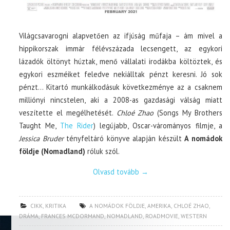
Világcsavarogni alapvetően az ifjúság műfaja – ám mivel a
hippikorszak immár félévszázada lecsengett, az egykori
lázadók öltönyt húztak, menő vállalati irodákba költöztek, és
egykori eszméiket feledve nekiálltak pénzt keresni. Jó sok
pénzt… Kitartó munkálkodásuk következménye az a csaknem
milliónyi nincstelen, aki a 2008-as gazdasági válság miatt
veszítette el megélhetését.
Chloé Zhao
(Songs My Brothers
Taught Me,
The Rider
) legújabb, Oscar-várományos filmje, a
Jessica Bruder
tényfeltáró könyve alapján készült
A nomádok
földje (Nomadland)
róluk szól.
Olvasd tovább
→
CIKK
,
KRITIKA
A NOMÁDOK FÖLDJE
,
AMERIKA
,
CHLOÉ ZHAO
,
DRÁMA
,
FRANCES MCDORMAND
,
NOMADLAND
,
ROADMOVIE
,
WESTERN