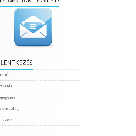
DJ NEKÜNK LEVELET!
ELENTKEZÉS
tráció
ntkezés
ejegyzés)
ozzászólás)
ess.org