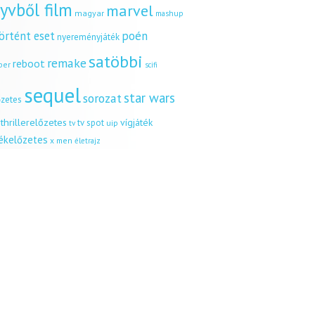
yvből film
marvel
magyar
mashup
örtént eset
poén
nyereményjáték
satöbbi
remake
reboot
ber
scifi
sequel
star wars
sorozat
őzetes
thrillerelőzetes
vígjáték
tv spot
uip
tv
tékelőzetes
x men
életrajz