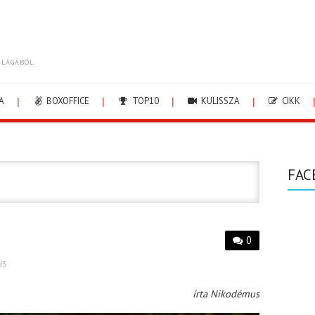
ILÁGÁBÓL.
A
BOXOFFICE
TOP10
KULISSZA
CIKK
FAC
0
US
írta Nikodémus