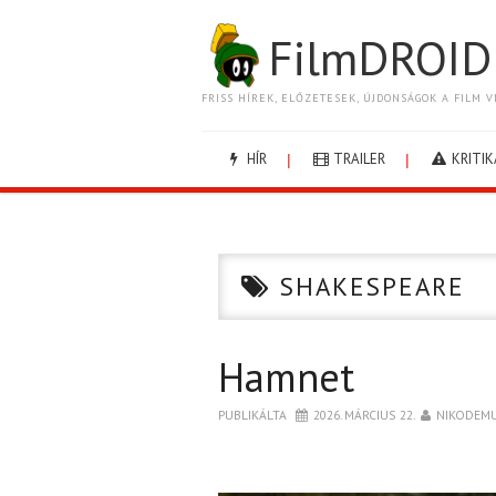
FilmDROID
FRISS HÍREK, ELŐZETESEK, ÚJDONSÁGOK A FILM V
HÍR
TRAILER
KRITIK
SHAKESPEARE
Hamnet
PUBLIKÁLTA
2026. MÁRCIUS 22.
NIKODEM