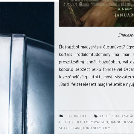
Shakespe
Életrajzból magyarázni életművet? Egy
kortárs irodalomtudomány ma már ri
presztízsfilm) annál buzgóbban, vál
kóborló, sebzett lelkű főhőseivel Oscar-
levezényléséig jutott, most visszaté
„Bárd” feltételezett magánéletébe nyújt
CIKK
,
KRITIKA
CHLOÉ ZHAO
,
CSALÁD
ÉLETRAJZI FILM
,
EMILY WATSON
,
HAMNET
,
JESSI
SHAKESPEARE
,
TÖRTÉNELMI FILM