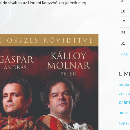
3
ondozásában az Ünnepi Könyvhéten jelenik meg.
10
17
24
31
« Júl
CÍM
3d
akc
bemuta
drám
horro
film
kv