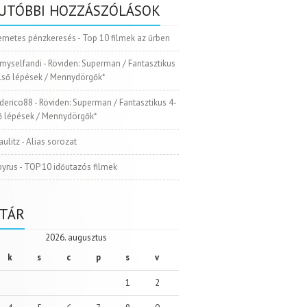
UTÓBBI HOZZÁSZÓLÁSOK
ernetes pénzkeresés
-
Top 10 filmek az űrben
myselfandi
-
Röviden: Superman / Fantasztikus
Első lépések / Mennydörgők*
ederico88
-
Röviden: Superman / Fantasztikus 4-
ső lépések / Mennydörgők*
aulitz
-
Alias sorozat
pyrus
-
TOP 10 időutazós filmek
TÁR
2026. augusztus
k
s
c
p
s
v
1
2