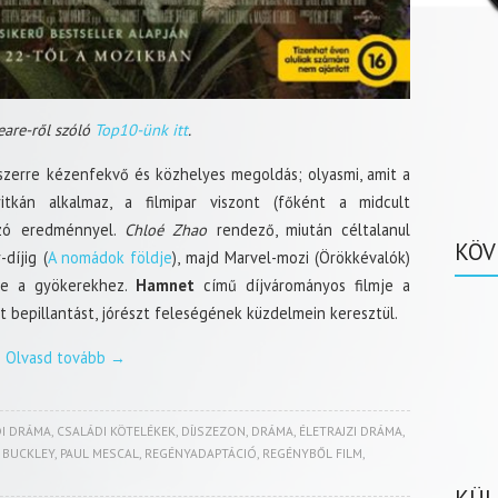
are-ről szóló
Top10-ünk itt
.
szerre kézenfekvő és közhelyes megoldás; olyasmi, amit a
tkán alkalmaz, a filmipar viszont (főként a midcult
tozó eredménnyel.
Chloé Zhao
rendező, miután céltalanul
KÖV
díjig (
A nomádok földje
), majd Marvel-mozi (Örökkévalók)
rne a gyökerekhez.
Hamnet
című díjvárományos filmje a
 bepillantást, jórészt feleségének küzdelmein keresztül.
Olvasd tovább
→
I DRÁMA
,
CSALÁDI KÖTELÉKEK
,
DÍJSZEZON
,
DRÁMA
,
ÉLETRAJZI DRÁMA
,
E BUCKLEY
,
PAUL MESCAL
,
REGÉNYADAPTÁCIÓ
,
REGÉNYBŐL FILM
,