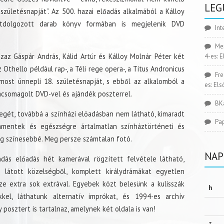
LEG
születésnapját”. Az 500. hazai előadás alkalmából a Kálloy
 átdolgozott darab könyv formában is megjelenik DVD
Int
Me
z Gáspár András, Kálid Artúr és Kálloy Molnár Péter két
4-es: 
Othello például rap-, a Téli rege opera-, a Titus Andronicus
Fr
most ünnepli 18. születésnapját, s ebből az alkalomból a
es: El
ácsomagolt DVD-vel és ajándék poszterrel.
BK
vegét, továbbá a színházi előadásban nem látható, kimaradt
Pa
ommentek és egészségre ártalmatlan színháztörténeti és
ég színesebbé. Meg persze számtalan fotó.
NAP
ás előadás hét kamerával rögzített felvétele látható,
 látott közelségből, komplett királydrámákat egyetlen
sze extra sok extrával. Egyebek közt belesünk a kulisszák
h
kel, láthatunk alternatív imprókat, és 1994-es archív
 posztert is tartalnaz, amelynek két oldala is van!