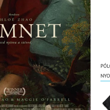
PÓL
NYO