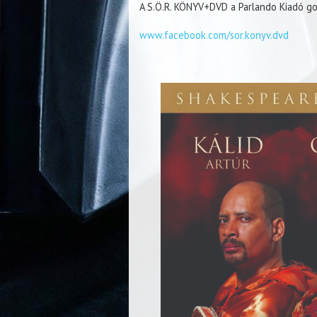
A S.Ö.R. KÖNYV+DVD a Parlando Kiadó g
www.facebook.com/sor.konyv.dvd