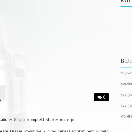
KÜL
BEJ
Regisz
Bejele
.
RSS
(b
0
RSS
(h
WordPr
Kálid és Gáspár komplett Shakespeare-je.
peare Összes Rövidítve – című, rekeszizmokat nem kímélő