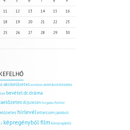
4
5
6
7
8
9
11
12
13
14
15
16
18
19
20
21
22
23
25
26
27
28
29
30
KEFELHŐ
akcióelőzetes
ió
animációelőzetes
animáció
dráma
bevétel
dc
tók
aelőzetes
díjszezon
horror
forgatás
hírlevél
intercom
relőzetes
játékból
képregényből film
könyvajánló
íz