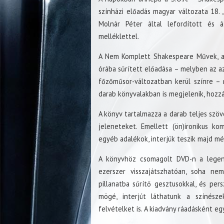
színházi előadás magyar változata 18. „
Molnár Péter által lefordított és
melléklettel.
A Nem Komplett Shakespeare Művek, aza
órába sűrített előadása – melyben az az 
főzőműsor-változatban kerül színre – 
darab könyvalakban is megjelenik, hozz
A könyv tartalmazza a darab teljes szö
jeleneteket. Emellett (ön)ironikus k
egyéb adalékok, interjúk teszik majd m
A könyvhöz csomagolt DVD-n a legend
ezerszer visszajátszhatóan, soha nem
pillanatba sűrítő gesztusokkal, és per
mögé, interjút láthatunk a színészek
felvételket is. A kiadvány ráadásként egy