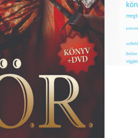
kön
megt
pókem
scifiel
thriller
vígjá