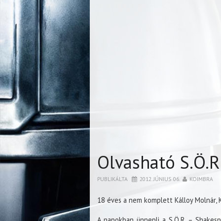
Olvasható S.Ö.R
PUBLIKÁLTA
2012. JÚNIUS 06.
KOIMBRA
18 éves a nem komplett Kálloy Molnár, 
A napokban ünnepli a S.Ö.R. – Shakes