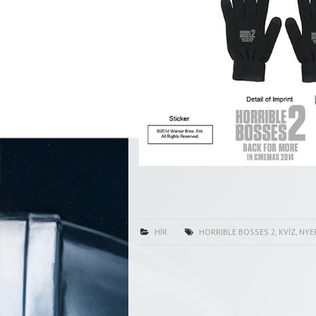
HÍR
HORRIBLE BOSSES 2
,
KVÍZ
,
NYE