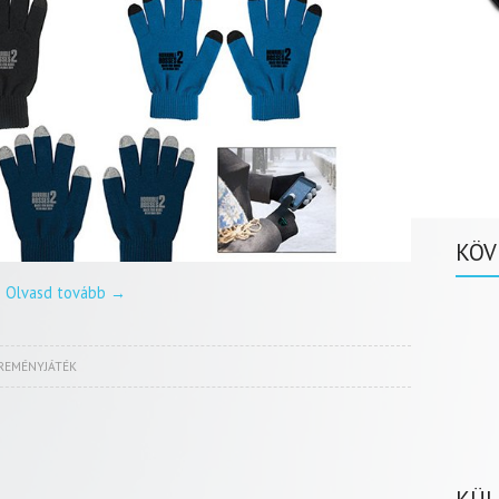
KÖV
Olvasd tovább
→
REMÉNYJÁTÉK