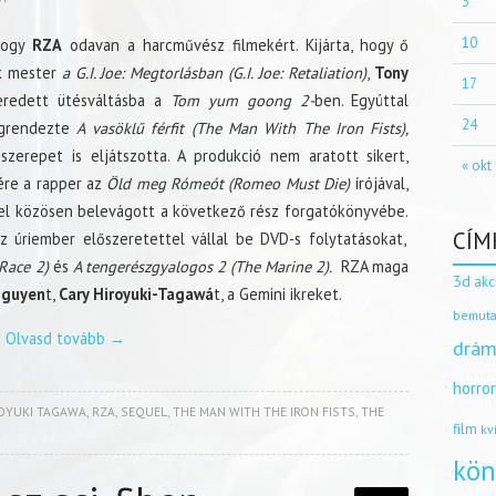
3
10
 hogy
RZA
odavan a harcművész filmekért. Kijárta, hogy ő
k mester
a G.I. Joe: Megtorlásban (G.I. Joe: Retaliation)
,
Tony
17
eredett ütésváltásba a
Tom yum goong 2-
ben. Egyúttal
24
grendezte
A vasöklű férfit (The Man With The Iron Fists),
szerepet is eljátszotta. A produkció nem aratott sikert,
« okt
re a rapper az
Öld meg Rómeót (Romeo Must Die)
írójával,
lel közösen belevágott a következő rész forgatókönyvébe.
CÍM
z úriember előszeretettel vállal be DVD-s folytatásokat,
Race 2)
és
A tengerészgyalogos 2 (The Marine 2).
RZA maga
3d
akc
Nguyen
t,
Cary Hiroyuki-Tagawá
t, a Gemini ikreket.
bemuta
Olvasd tovább
→
drám
horro
ROYUKI TAGAWA
,
RZA
,
SEQUEL
,
THE MAN WITH THE IRON FISTS
,
THE
film
kv
kön