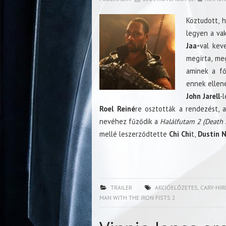
Köztudott,
legyen a va
Jaa-
val kev
megírta, me
aminek a fő
ennek ellené
John Jarell
-
Roel Reiné
re osztották a rendezést, a
nevéhez fűződik a
Halálfutam 2 (Death 
mellé leszerződtette
Chi Chi
t,
Dustin 
TRAILER
AKCIÓELŐZETES
,
CARY-HI
MAN WITH THE IRON FISTS 2