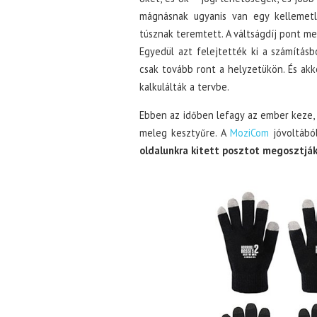
mágnásnak ugyanis van egy kellemetlen
túsznak teremtett. A váltságdíj pont m
Egyedül azt felejtették ki a számításb
csak tovább ront a helyzetükön. És akk
kalkulálták a tervbe.
Ebben az időben lefagy az ember keze, 
meleg kesztyűre. A
MoziCom
jóvoltából
oldalunkra kitett posztot megosztják