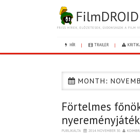
FilmDROID
FRISS HÍREK, ELŐZETESEK, ÚJDONSÁGOK A FILM V
HÍR
TRAILER
KRITIK
MONTH:
NOVEMB
Förtelmes főnö
nyereményjáték
PUBLIKÁLTA
2014. NOVEMBER 30.
KOIMBR