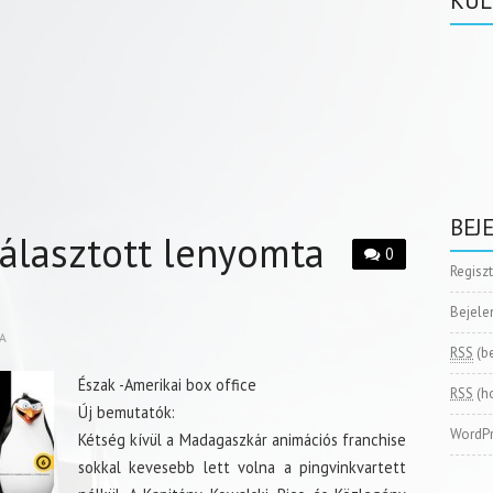
KÜL
BEJ
választott lenyomta
0
Regisz
Bejele
A
RSS
(b
Észak -Amerikai box office
RSS
(h
Új bemutatók:
WordPr
Kétség kívül a Madagaszkár animációs franchise
sokkal kevesebb lett volna a pingvinkvartett