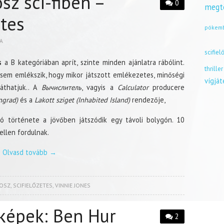
sz sci-fiben –
0
megt
etes
pókem
A
scifiel
s
a B kategóriában aprít, szinte minden ajánlatra rábólint.
thriller
sem emlékszik, hogy mikor játszott emlékezetes, minőségi
vígjá
áthatjuk.. A
Вычислитель
, vagyis a
Calculator
producere
ngrad)
és a
Lakott sziget (Inhabited Island)
rendezője,
ció története a jövőben játszódik egy távoli bolygón. 10
ellen fordulnak.
Olvasd tovább
→
OSZ
,
SCIFIELŐZETES
,
VINNIE JONES
 képek: Ben Hur
2