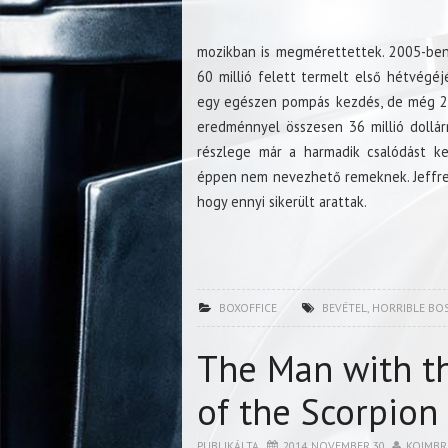
mozikban is megmérettettek. 2005-ben a
60 millió felett termelt első hétvégéj
egy egészen pompás kezdés, de még 26 m
eredménnyel összesen 36 millió dollár
részlege már a harmadik csalódást ke
éppen nem nevezhető remeknek. Jeffrey
hogy ennyi sikerült arattak.
BOXOFFICE
BEVÉTEL
,
HORRIBLE BOS
The Man with th
of the Scorpion
PUBLIKÁLTA
2014. NOVEMBER 30.
KOIMBR