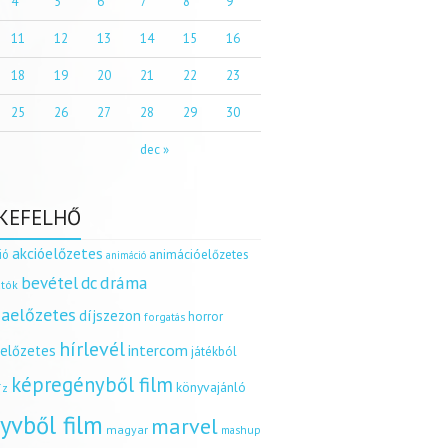
4
5
6
7
8
9
11
12
13
14
15
16
18
19
20
21
22
23
25
26
27
28
29
30
dec »
KEFELHŐ
akcióelőzetes
ió
animációelőzetes
animáció
dráma
bevétel
dc
tók
aelőzetes
díjszezon
horror
forgatás
hírlevél
intercom
relőzetes
játékból
képregényből film
könyvajánló
íz
yvből film
marvel
magyar
mashup