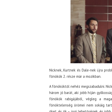
Nicknek, Kurtnek és Dale-nek újra pro
főnökök 2. része már a mozikban.
A főnököktől nehéz megszabadulni. Nick, 
három jó barát, aki jobb híján gyilkoss
főnökök rabigájából, végleg a mag
főnöktelenség örömei nem sokáig tarta
őket, és ők – jogi lehetőségek, és jobb