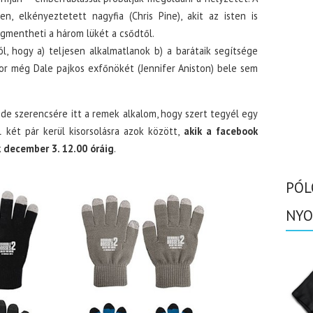
, elkényeztetett nagyfia (Chris Pine), akit az isten is
egmentheti a három lükét a csődtől.
ól, hogy a) teljesen alkalmatlanok b) a barátaik segítsége
or még Dale pajkos exfőnökét (Jennifer Aniston) bele sem
de szerencsére itt a remek alkalom, hogy szert tegyél egy
 két pár kerül kisorsolásra azok között,
akik a facebook
 december 3. 12.00 óráig
.
PÓL
NYO