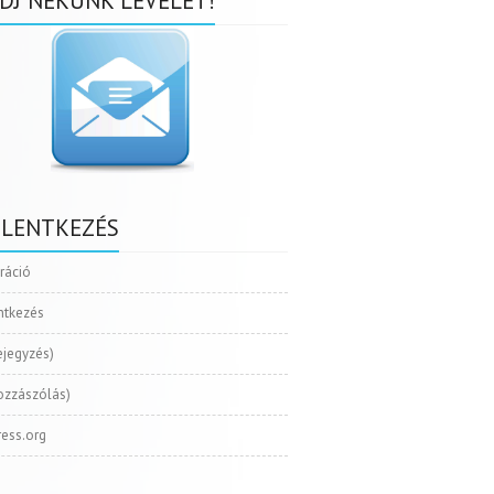
DJ NEKÜNK LEVELET!
ELENTKEZÉS
tráció
ntkezés
ejegyzés)
ozzászólás)
ess.org