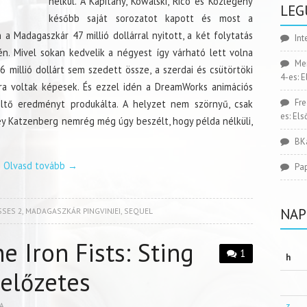
nélkül. A Kapitány, Kowalski, Rico és Közlegény
LEG
később saját sorozatot kapott és most a
 Madagaszkár 47 millió dollárral nyitott, a két folytatás
Int
én. Mivel sokan kedvelik a négyest így várható lett volna
Me
illió dollárt sem szedett össze, a szerdai és csütörtöki
4-es: 
ra voltak képesek. És ezzel idén a DreamWorks animációs
Fr
ltő eredményt produkálta. A helyzet nem szörnyű, csak
es: El
 Katzenberg nemrég még úgy beszélt, hogy példa nélküli,
BK
Olvasd tovább
→
Pa
NAP
SES 2
,
MADAGASZKÁR PINGVINJEI
,
SEQUEL
e Iron Fists: Sting
1
h
 előzetes
A