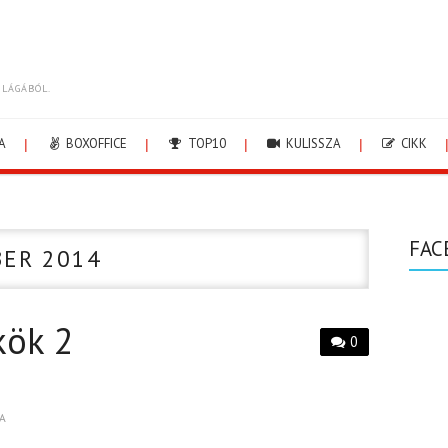
ILÁGÁBÓL.
A
BOXOFFICE
TOP10
KULISSZA
CIKK
FAC
ER 2014
kök 2
0
A