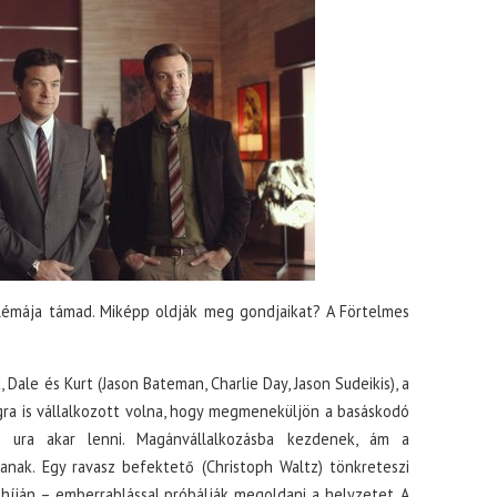
blémája támad. Miképp oldják meg gondjaikat? A Förtelmes
Dale és Kurt (Jason Bateman, Charlie Day, Jason Sudeikis), a
ágra is vállalkozott volna, hogy megmeneküljön a basáskodó
a ura akar lenni. Magánvállalkozásba kezdenek, ám a
nak. Egy ravasz befektető (Christoph Waltz) tönkreteszi
 híján – emberrablással próbálják megoldani a helyzetet. A