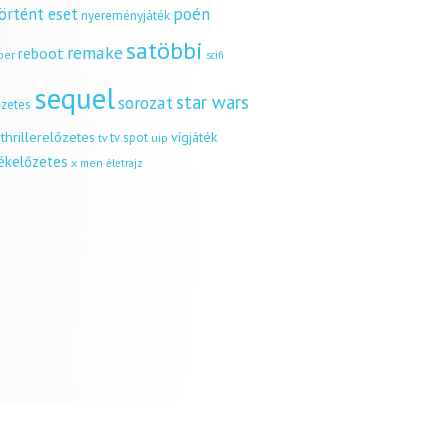
örtént eset
poén
nyereményjáték
satöbbi
remake
reboot
ber
scifi
sequel
star wars
sorozat
őzetes
thrillerelőzetes
vígjáték
tv spot
uip
tv
tékelőzetes
x men
életrajz