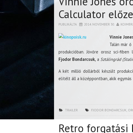
Vinnie Jones oro
Calculator előz
PUBLIKÁLTA
2014. NOVEMBER 30.
KOIMBR
Vinnie Jone
Talán már ő 
produkcióban. Jövőre orosz sci-fiben l
Fjodor Bondarcsuk,
a
Sztálingrád (Stali
A két millió dollárból készült produk
elítélt áll a középpontban, akik egymás 
TRAILER
FJODOR BONDARCSUK
,
OR
Retro forgatási