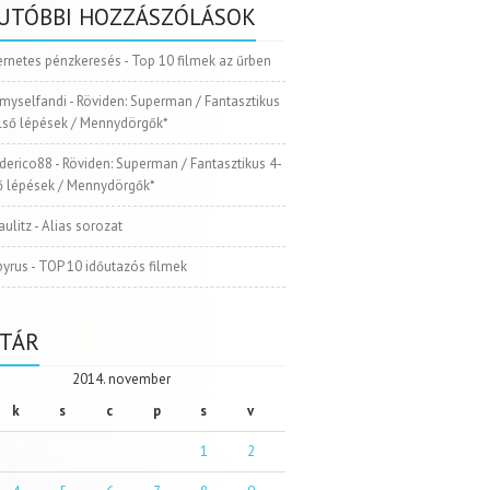
UTÓBBI HOZZÁSZÓLÁSOK
ernetes pénzkeresés
-
Top 10 filmek az űrben
myselfandi
-
Röviden: Superman / Fantasztikus
Első lépések / Mennydörgők*
ederico88
-
Röviden: Superman / Fantasztikus 4-
ső lépések / Mennydörgők*
aulitz
-
Alias sorozat
pyrus
-
TOP 10 időutazós filmek
TÁR
2014. november
k
s
c
p
s
v
1
2