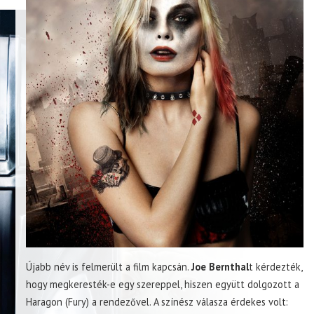
Újabb név is felmerült a film kapcsán.
Joe Bernthal
t kérdezték,
hogy megkeresték-e egy szereppel, hiszen együtt dolgozott a
Haragon (Fury) a rendezővel. A színész válasza érdekes volt: