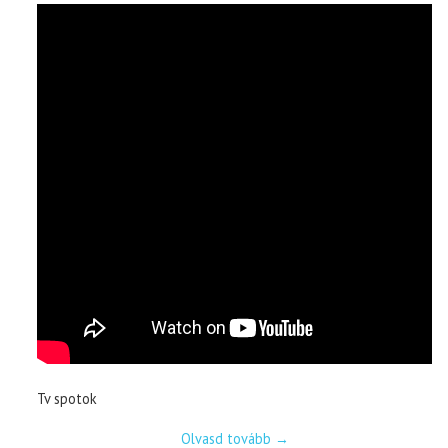
Tv spotok
Olvasd tovább
→