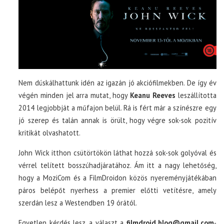
Nem dúskálhattunk idén az igazán jó akciófilmekben. De így év
végén minden jel arra mutat, hogy
Keanu Reeves
leszállította
2014 legjobbját a műfajon belül. Rá is fért már a színészre egy
jó szerep és talán annak is örült, hogy végre sok-sok pozitív
kritikát olvashatott.
John Wick itthon csütörtökön láthat hozzá sok-sok golyóval és
vérrel telített bosszúhadjáratához. Ám itt a nagy lehetőség,
hogy a MoziCom és a FilmDroidon közös nyereményjátékában
páros belépőt nyerhess a premier előtti vetítésre, amely
szerdán lesz a Westendben 19 órától.
Egyetlen kérdés lesz, a választ a
filmdroid.blog@gmail.com
-