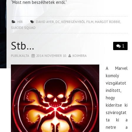
“Most nem beszélhetek erről.”
HÍR
DAVID AYER
,
DC
,
KÉPREGÉNYBŐL FILM
,
MARGOT ROBBIE
,
SUICIDE SQUAD
Stb…
1
PUBLIKÁLTA
2014. NOVEMBER 10.
KOIMBRA
A Marvel
komoly
vizsgálatot
indított,
hogy
kiderítse ki
szivárogtat
ta ki a
netre a