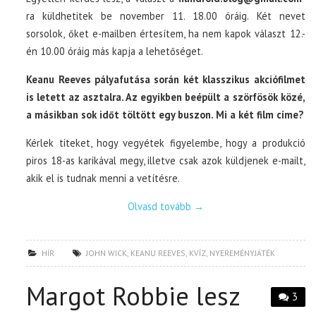
ra küldhetitek be november 11. 18.00 óráig. Két nevet
sorsolok, őket e-mailben értesítem, ha nem kapok választ 12.-
én 10.00 óráig más kapja a lehetőséget.
Keanu Reeves pályafutása során két klasszikus akciófilmet
is letett az asztalra. Az egyikben beépült a szörfösök közé,
a másikban sok időt töltött egy buszon. Mi a két film címe?
Kérlek titeket, hogy vegyétek figyelembe, hogy a produkció
piros 18-as karikával megy, illetve csak azok küldjenek e-mailt,
akik el is tudnak menni a vetítésre.
Olvasd tovább
→
HÍR
JOHN WICK
,
KEANU REEVES
,
KVÍZ
,
NYEREMÉNYJÁTÉK
Margot Robbie lesz
3