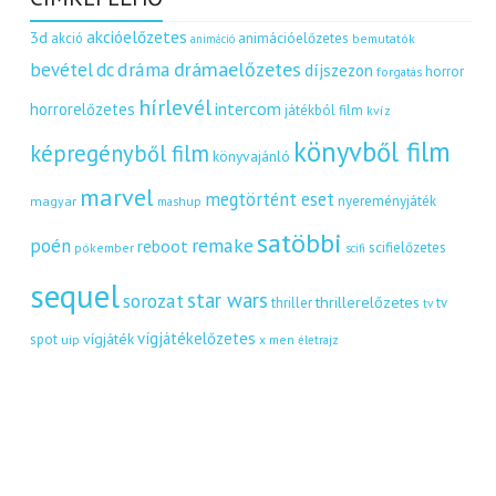
akcióelőzetes
3d
akció
animációelőzetes
bemutatók
animáció
dráma
drámaelőzetes
bevétel
dc
díjszezon
horror
forgatás
hírlevél
intercom
horrorelőzetes
játékból film
kvíz
könyvből film
képregényből film
könyvajánló
marvel
megtörtént eset
nyereményjáték
magyar
mashup
satöbbi
remake
poén
reboot
scifielőzetes
pókember
scifi
sequel
star wars
sorozat
thrillerelőzetes
thriller
tv
tv
vígjátékelőzetes
vígjáték
spot
uip
x men
életrajz