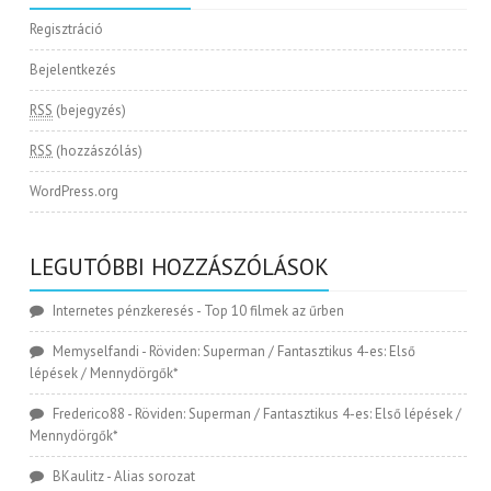
Regisztráció
Bejelentkezés
RSS
(bejegyzés)
RSS
(hozzászólás)
WordPress.org
LEGUTÓBBI HOZZÁSZÓLÁSOK
Internetes pénzkeresés
-
Top 10 filmek az űrben
Memyselfandi
-
Röviden: Superman / Fantasztikus 4-es: Első
lépések / Mennydörgők*
Frederico88
-
Röviden: Superman / Fantasztikus 4-es: Első lépések /
Mennydörgők*
BKaulitz
-
Alias sorozat