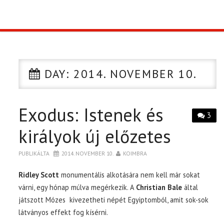
TOP10
KULISSZA
DAY:
2014. NOVEMBER 10.
CIKK
Exodus: Istenek és
PÓLÓ RENDELÉS
3
királyok új előzetes
PUBLIKÁLTA
2014. NOVEMBER 10.
KOIMBRA
Ridley Scott
monumentális alkotására nem kell már sokat
várni, egy hónap múlva megérkezik. A
Christian Bale
által
játszott Mózes kivezetheti népét Egyiptomból, amit sok-sok
látványos effekt fog kísérni.