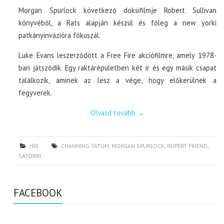
Morgan Spurlock következő doksifilmje Robert Sullivan
könyvéből, a Rats alapján készül és főleg a new yorki
patkányinvázióra fókuszál.
Luke Evans leszerződött a Free Fire akciófilmre, amely 1978-
ban játszódik. Egy raktárépületben két ír és egy másik csapat
találkozik, aminek az lesz a vége, hogy előkerülnek a
fegyverek.
Olvasd tovább
→
HÍR
CHANNING TATUM
,
MORGAN SPURLOCK
,
RUPERT FRIEND
,
SATÖBBI
FACEBOOK