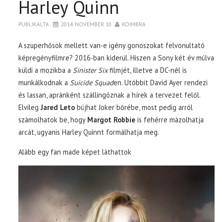
Harley Quinn
PUBLIKÁLTA
2014. NOVEMBER 10.
KOIMBRA
A szuperhősök mellett van-e igény gonoszokat felvonultató
képregényfilmre? 2016-ban kiderül. Hiszen a Sony két év múlva
küldi a mozikba a
Sinister Six
filmjét, illetve a DC-nél is
munkálkodnak a
Suicide Squad
en. Utóbbit David Ayer rendezi
és lassan, apránként szállingóznak a hírek a tervezet felől.
Elvileg
Jared Leto
bújhat Joker bőrébe, most pedig arról
számolhatok be, hogy
Margot Robbie
is fehérre mázolhatja
arcát, ugyanis Harley Quinnt formálhatja meg.
Alább egy fan made képet láthattok