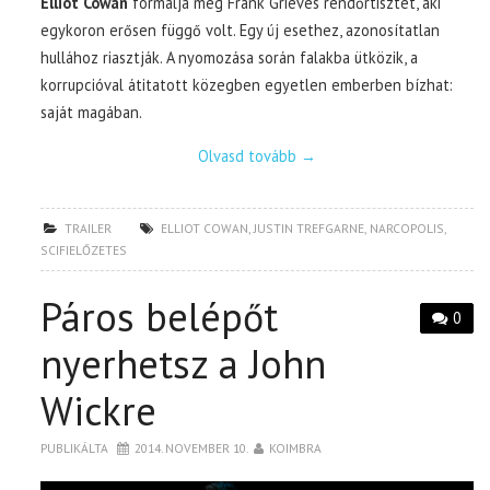
Elliot Cowan
formálja meg Frank Grieves rendőrtisztet, aki
egykoron erősen függő volt. Egy új esethez, azonosítatlan
hullához riasztják. A nyomozása során falakba ütközik, a
korrupcióval átitatott közegben egyetlen emberben bízhat:
saját magában.
Olvasd tovább
→
TRAILER
ELLIOT COWAN
,
JUSTIN TREFGARNE
,
NARCOPOLIS
,
SCIFIELŐZETES
Páros belépőt
0
nyerhetsz a John
Wickre
PUBLIKÁLTA
2014. NOVEMBER 10.
KOIMBRA