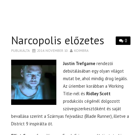
Narcopolis előzetes
0
PUBLIKÁLTA
2014. NOVEMBER 10.
KOIMBRA
Justin Trefgarne
rendezői
debütálásában egy olyan világot
mutat be, ahol mindig drog legális.
Az úriember korábban a Working
Title-nél és
Ridley Scott
produkciós cégénél dolgozott
szövegszerkesztőként és saját
bevallása szerint a Szárnyas fejvadász (Blade Runner), illetve a
District 9 inspirálta őt.