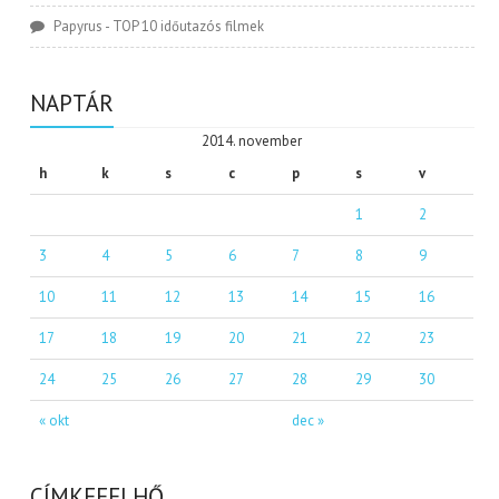
Papyrus
-
TOP 10 időutazós filmek
NAPTÁR
2014. november
h
k
s
c
p
s
v
1
2
3
4
5
6
7
8
9
10
11
12
13
14
15
16
17
18
19
20
21
22
23
24
25
26
27
28
29
30
« okt
dec »
CÍMKEFELHŐ