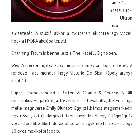
kamerás
Bosszúállók
: Ultron
kora
előzetesét. A stúdió akkor a twitteren elütötte egy viccel,
hogy a HYDRA akcióba lépett.
Channing Tatum is benne lesz a The Hateful Eight-ben.
Wes Anderson újabb stop motion animáción töri a fejét. A
rendező azt mondta, hogy Vittorio De Sica Nápoly aranya
inspirálta.
Rupert Friend rendezi a Barton & Charlie & Checco & Bill
romantikus vígjátékot, a főszerepet is bevállalta, illetve maga
mellé megnyerte Emily Bluntot. Egy szélhámos megismerkedik
egy nővel, aki új dolgokat tanít neki. Majd egy újságmágnás
veszi üldözőbe őket, de az út során maguk mellé vesznek egy
10 éves mexikói srácot is.