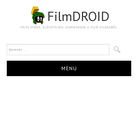
FilmDROID
FRISS HÍREK, ELŐZETESEK, ÚJDONSÁGOK A FILM VILÁGÁBÓL.
MENU
HÍR
TRAILER
KRITIKA
BOXOFFICE