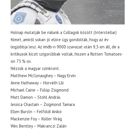
Holnap mutatják be nálunk a Csillagok között (Interstellar)
filmet, amiről sokan jó előre úgy gondolták, hogy az év
legjobbja lesz. Az imdb-n 9000 szavazat után 9,3-en áll, de a
kritikusok kicsit szigorúbbak voltak, hiszen a Rotten Tomatoes-
on 73 %-os.
Nézzük a magyar szinkront.
Matthew McConaughey – Nagy Ervin
Anne Hathaway – Horváth Lili
Michael Caine – Fülöp Zsigmond
Matt Damon – Stohl András
Jessica Chastain – Zsigmond Tamara
Ellen Burstn – Felföldi Anikó
Mackenzie Foy – Koller Virág
Wes Bentley – Makranczi Zalán