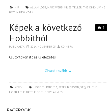
HÍR
ALLAN LOEB
,
MARC WEBB
,
MILES TELLER
,
THE ONLY LIVING
BOY IN NEW YORK
Képek a következő
1
Hobbitból
PUBLIKÁLTA
2014. NOVEMBER 05.
KOIMBRA
Csütörtökön itt az új előzetes
Olvasd tovább
→
KÉPEK
HOBBIT
,
HOBBIT 3
,
PETER JACKSON
,
SEQUEL
,
THE
HOBBIT THE BATTLE OF THE FIVE ARMIES
FACEBOOK