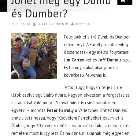
Jöhet még egy Dumb
1
és Dumber?
PUBLIKÁLTA
2014. NOVEMBER 05.
KOIMBRA
Felejtsük el a tré Dumb és Dumber
előzményt. A Farelly tesók elvileg
összehoztak egy méltó folytatást
Jim Carrey
-vel és
Jeff Daniels
-szel.
És ha úgy alakul akár jöhet a
következő felvonás is.
“Attól függ hogyan teljesít, de
látok esélyt egy újabb filmre. Nagyon élveztem a forgatást és
a srácokkal való melót. Szóval miért is csinálnának még
egyet?” – mondta
Peter Farrelly
a Varietynek. Ehhez Daniels
annyit tett hozzá, hogy “Kedvelem Farrellyéket és Jim-et is.
Örülök, hogy 20 évvel ezelőtt megnevettettük az emberek és
remélem most is így lesz. És ha csinálni akarnak még egyet én