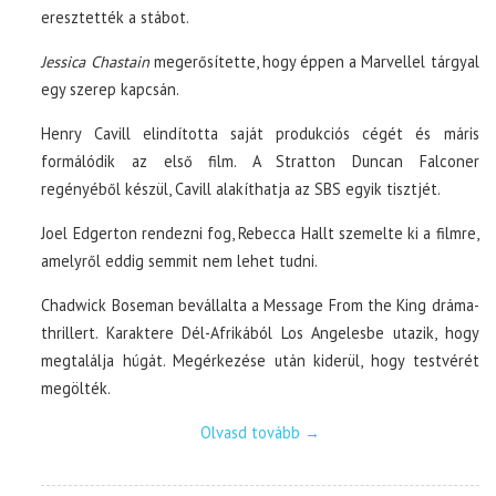
eresztették a stábot.
Jessica Chastain
megerősítette, hogy éppen a Marvellel tárgyal
egy szerep kapcsán.
Henry Cavill elindította saját produkciós cégét és máris
formálódik az első film. A Stratton Duncan Falconer
regényéből készül, Cavill alakíthatja az SBS egyik tisztjét.
Joel Edgerton rendezni fog, Rebecca Hallt szemelte ki a filmre,
amelyről eddig semmit nem lehet tudni.
Chadwick Boseman bevállalta a Message From the King dráma-
thrillert. Karaktere Dél-Afrikából Los Angelesbe utazik, hogy
megtalálja húgát. Megérkezése után kiderül, hogy testvérét
megölték.
Olvasd tovább
→