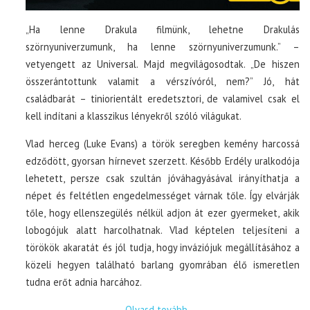
„Ha lenne Drakula filmünk, lehetne Drakulás
szörnyuniverzumunk, ha lenne szörnyuniverzumunk.” –
vetyengett az Universal. Majd megvilágosodtak. „De hiszen
összerántottunk valamit a vérszívóról, nem?” Jó, hát
családbarát – tiniorientált eredetsztori, de valamivel csak el
kell indítani a klasszikus lényekről szóló világukat.
Vlad herceg (Luke Evans) a török seregben kemény harcossá
edződött, gyorsan hírnevet szerzett. Később Erdély uralkodója
lehetett, persze csak szultán jóváhagyásával irányíthatja a
népet és feltétlen engedelmességet várnak tőle. Így elvárják
tőle, hogy ellenszegülés nélkül adjon át ezer gyermeket, akik
lobogójuk alatt harcolhatnak. Vlad képtelen teljesíteni a
törökök akaratát és jól tudja, hogy inváziójuk megállításához a
közeli hegyen található barlang gyomrában élő ismeretlen
tudna erőt adnia harcához.
Olvasd tovább
→