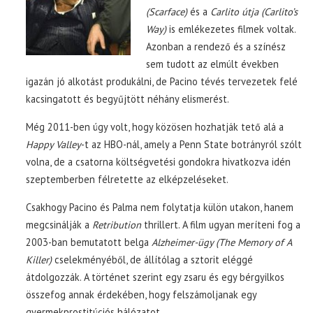
(Scarface)
és a
Carlito útja (Carlito’s
Way)
is emlékezetes filmek voltak.
Azonban a rendező és a színész
sem tudott az elmúlt években
igazán jó alkotást produkálni, de Pacino tévés tervezetek felé
kacsingatott és begyűjtött néhány elismerést.
Még 2011-ben úgy volt, hogy közösen hozhatják tető alá a
Happy Valley
-t az HBO-nál, amely a Penn State botrányról szólt
volna, de a csatorna költségvetési gondokra hivatkozva idén
szeptemberben félretette az elképzeléseket.
Csakhogy Pacino és Palma nem folytatja külön utakon, hanem
megcsinálják a
Retribution
thrillert. A film ugyan meríteni fog a
2003-ban bemutatott belga
Alzheimer-ügy (The Memory of A
Killer)
cselekményéből, de állítólag a sztorit eléggé
átdolgozzák. A történet szerint egy zsaru és egy bérgyilkos
összefog annak érdekében, hogy felszámoljanak egy
gyermekprostitúciós hálózatot.