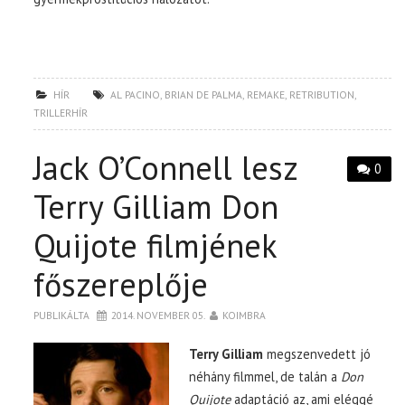
HÍR
AL PACINO
,
BRIAN DE PALMA
,
REMAKE
,
RETRIBUTION
,
TRILLERHÍR
Jack O’Connell lesz
0
Terry Gilliam Don
Quijote filmjének
főszereplője
PUBLIKÁLTA
2014. NOVEMBER 05.
KOIMBRA
Terry Gilliam
megszenvedett jó
néhány filmmel, de talán a
Don
Quijote
adaptáció az, ami eléggé