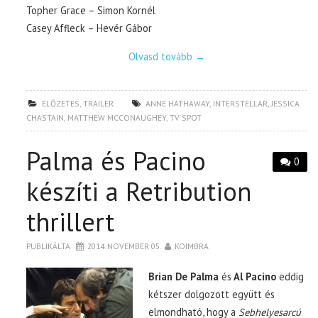
Topher Grace – Simon Kornél
Casey Affleck – Hevér Gábor
Olvasd tovább
→
ELŐZETES
,
TRAILER
ANNE HATHAWAY
,
INTERSTELLAR
,
JESSICA
CHASTAIN
,
MATTHEW MCCONAUGHEY
,
TV SPOT
Palma és Pacino
0
készíti a Retribution
thrillert
PUBLIKÁLTA
2014. NOVEMBER 05.
KOIMBRA
Brian De Palma
és
Al Pacino
eddig
kétszer dolgozott együtt és
elmondható, hogy a
Sebhelyesarcú