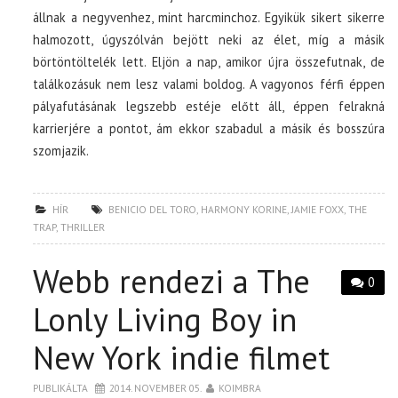
állnak a negyvenhez, mint harcminchoz. Egyikük sikert sikerre
halmozott, úgyszólván bejött neki az élet, míg a másik
börtöntöltelék lett. Eljön a nap, amikor újra összefutnak, de
találkozásuk nem lesz valami boldog. A vagyonos férfi éppen
pályafutásának legszebb estéje előtt áll, éppen felrakná
karrierjére a pontot, ám ekkor szabadul a másik és bosszúra
szomjazik.
HÍR
BENICIO DEL TORO
,
HARMONY KORINE
,
JAMIE FOXX
,
THE
TRAP
,
THRILLER
Webb rendezi a The
0
Lonly Living Boy in
New York indie filmet
PUBLIKÁLTA
2014. NOVEMBER 05.
KOIMBRA