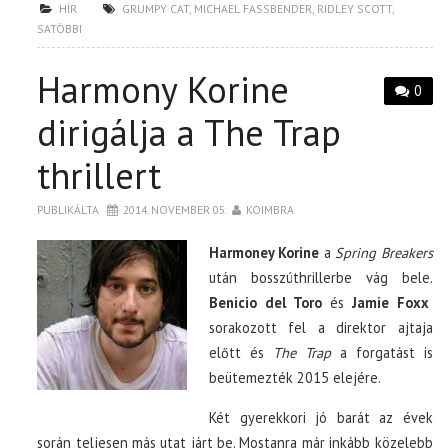
HÍR
GRUMPY CAT
,
MICHAEL FASSBENDER
,
RIDLEY SCOTT
,
SATÖBBI
Harmony Korine
0
dirigálja a The Trap
thrillert
PUBLIKÁLTA
2014. NOVEMBER 05.
KOIMBRA
Harmoney Korine
a
Spring Breakers
után bosszúthrillerbe vág bele.
Benicio del Toro
és
Jamie Foxx
sorakozott fel a direktor ajtaja
előtt és
The Trap
a forgatást is
beütemezték 2015 elejére.
Két gyerekkori jó barát az évek
során teljesen más utat járt be. Mostanra már inkább közelebb