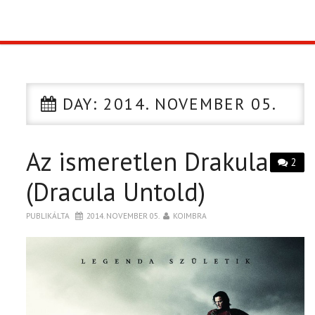
TOP10
KULISSZA
DAY:
2014. NOVEMBER 05.
CIKK
Az ismeretlen Drakula
PÓLÓ RENDELÉS
2
(Dracula Untold)
PUBLIKÁLTA
2014. NOVEMBER 05.
KOIMBRA