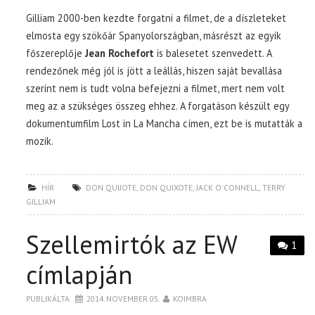
Gilliam 2000-ben kezdte forgatni a filmet, de a díszleteket
elmosta egy szökőár Spanyolországban, másrészt az egyik
főszereplője
Jean Rochefort
is balesetet szenvedett. A
rendezőnek még jól is jött a leállás, hiszen saját bevallása
szerint nem is tudt volna befejezni a filmet, mert nem volt
meg az a szükséges összeg ehhez. A forgatáson készült egy
dokumentumfilm Lost in La Mancha címen, ezt be is mutatták a
mozik.
HÍR
DON QUIJOTE
,
DON QUIXOTE
,
JACK O'CONNELL
,
TERRY
GILLIAM
Szellemirtók az EW
1
címlapján
PUBLIKÁLTA
2014. NOVEMBER 05.
KOIMBRA