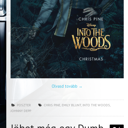
Olvasd tovább
→
POSZTER
CHRIS PINE
,
EMILY BLUNT
,
INTO THE WOODS
,
JOHNNY DEPP