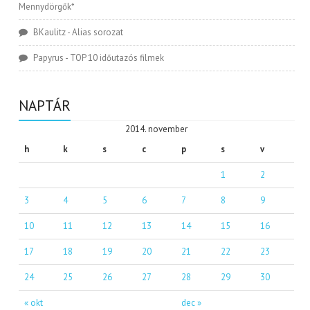
Mennydörgők*
BKaulitz
-
Alias sorozat
Papyrus
-
TOP 10 időutazós filmek
NAPTÁR
2014. november
h
k
s
c
p
s
v
1
2
3
4
5
6
7
8
9
10
11
12
13
14
15
16
17
18
19
20
21
22
23
24
25
26
27
28
29
30
« okt
dec »