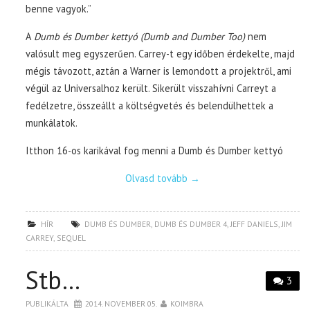
benne vagyok.”
A
Dumb és Dumber kettyó (Dumb and Dumber Too)
nem
valósult meg egyszerűen. Carrey-t egy időben érdekelte, majd
mégis távozott, aztán a Warner is lemondott a projektről, ami
végül az Universalhoz került. Sikerült visszahívni Carreyt a
fedélzetre, összeállt a költségvetés és belendülhettek a
munkálatok.
Itthon 16-os karikával fog menni a Dumb és Dumber kettyó
Olvasd tovább
→
HÍR
DUMB ÉS DUMBER
,
DUMB ÉS DUMBER 4
,
JEFF DANIELS
,
JIM
CARREY
,
SEQUEL
Stb…
3
PUBLIKÁLTA
2014. NOVEMBER 05.
KOIMBRA