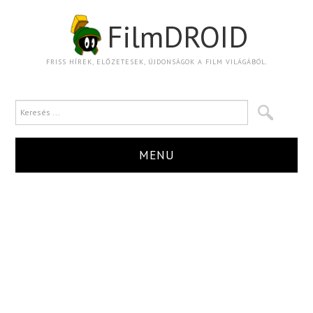
FilmDROID
FRISS HÍREK, ELŐZETESEK, ÚJDONSÁGOK A FILM VILÁGÁBÓL.
MENU
HÍR
TRAILER
KRITIKA
BOXOFFICE