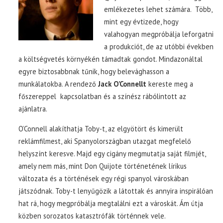
emlékezetes lehet számára. Több,
mint egy évtizede, hogy
valahogyan megpróbálja leforgatni
a produkciót, de az utóbbi években
a költségvetés környékén támadtak gondot. Mindazonáltal
egyre biztosabbnak tűnik, hogy belevághasson a
munkálatokba. A rendező
Jack O’Connellt
kereste meg a
főszereppel kapcsolatban és a színész rábólintott az
ajánlatra.
O’Connell alakíthatja Toby-t, az elgyötört és kimerült
reklámfilmest, aki Spanyolországban utazgat megfelelő
helyszínt keresve. Majd egy cigány megmutatja saját filmjét,
amely nem más, mint Don Quijote történetének lírikus
változata és a történések egy régi spanyol városkában
játszódnak. Toby-t lenyűgözik a látottak és annyira inspirálóan
hat rá, hogy megpróbálja megtalálni ezt a városkát. Ám útja
közben sorozatos katasztrófák történnek vele.