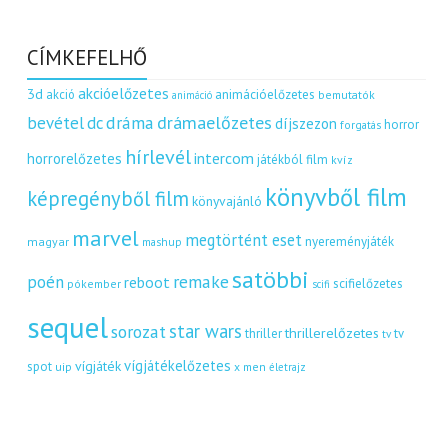
CÍMKEFELHŐ
akcióelőzetes
3d
akció
animációelőzetes
bemutatók
animáció
dráma
drámaelőzetes
bevétel
dc
díjszezon
horror
forgatás
hírlevél
intercom
horrorelőzetes
játékból film
kvíz
könyvből film
képregényből film
könyvajánló
marvel
megtörtént eset
nyereményjáték
magyar
mashup
satöbbi
remake
poén
reboot
scifielőzetes
pókember
scifi
sequel
star wars
sorozat
thrillerelőzetes
thriller
tv
tv
vígjátékelőzetes
vígjáték
spot
uip
x men
életrajz