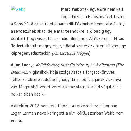
Marc Webb
nek egyelőre nem kell
foglalkoznia a Hálószövővel, hiszen
a Sony 2018-ra tolta el a harmadik Pókember bemutatóját. Így
a rendezőnek akad ideje más teendőkre is, ő pedig úgy
döntött, hogy visszatér az indie filmekhez. A főszerepre
Miles
Teller
t sikerült megnyernie, a fiatal színész szintén túl van egy
képregényadaptáción
(Fantasztikus Négyes
).
Allan Loeb
, a
Kellékfeleség (Just Go With It)
és
A dilemma (The
Dilemma)
vígjátékok írója szolgáltatta a forgatókönyvet.
Teller karaktere rádöbben, hogy durva édesapjának viszonya
van. Megpróbál véget vetni a kapcsolatnak, majd végül ő is a
nő karjaiban köt ki.
A direktor 2012-ben került közel a tervezethez, akkoriban
Logan Lerman neve keringett a film körül, azonban Webb nem
ért rá.