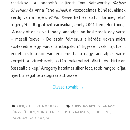
csatlakozik a Londonból elűzött Tom Natsworthy
(Robert
Sheehan)
és Anna Fang
(Jihae)
, a veszedelmes bűnöző, akinek
vérdíj van a fején.
Philip Reeve
hét év alatt írta meg első
regényét, a
Ragadozó városok
at, amely 2001-ben jelent meg.
„A nagy ötlet az volt, hogy lánctalpakon közlekedik egy város
– meséli Reeve. – De aztán felmerült a kérdés: ugyan miért
közlekedne egy város lánctalpakon? Egyszer csak rájöttem,
ennek csak akkor van értelme, ha a nagy lánctalpas város
kergeti a kisebbeket, aztán bekebelezi őket, és hirtelen
összeállt a kép.” A regény hatalmas siker lett, több rangos díjat
nyert, s végül tetralógiává állt össze.
Olvasd tovább
→
CIKK
,
KULISSZA
,
MOZIKBAN
CHRISTIAN RIVERS
,
FANTASY
,
KÖNYVBŐL FILM
,
MORTAL ENGINES
,
PETER JACKSON
,
PHILIP REEVE
,
RAGADOZÓ VÁROSOK
,
SCIFI