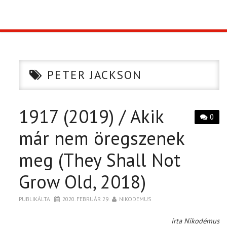
TOP10
KULISSZA
PETER JACKSON
CIKK
1917 (2019) / Akik
PÓLÓ RENDELÉS
0
már nem öregszenek
meg (They Shall Not
Grow Old, 2018)
PUBLIKÁLTA
2020. FEBRUÁR 29.
NIKODEMUS
írta Nikodémus