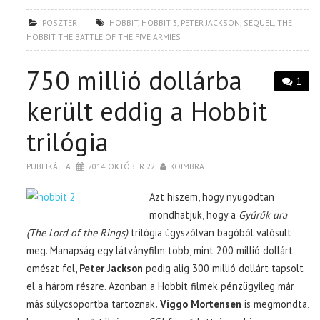
POSZTER
HOBBIT
,
HOBBIT 3
,
PETER JACKSON
,
SEQUEL
,
THE
HOBBIT THE BATTLE OF THE FIVE ARMIES
750 millió dollárba
1
került eddig a Hobbit
trilógia
PUBLIKÁLTA
2014. OKTÓBER 22.
KOIMBRA
Azt hiszem, hogy nyugodtan
mondhatjuk, hogy a
Gyűrűk ura
(The Lord of the Rings)
trilógia úgyszólván bagóból valósult
meg. Manapság egy látványfilm több, mint 200 millió dollárt
emészt fel,
Peter Jackson
pedig alig 300 millió dollárt tapsolt
el a három részre. Azonban a Hobbit filmek pénzügyileg már
más súlycsoportba tartoznak
. Viggo Mortensen
is megmondta,