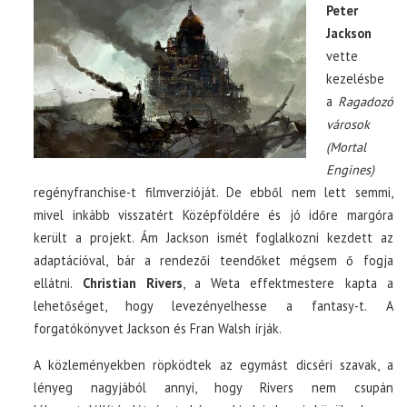
Peter
Jackson
vette
kezelésbe
a
Ragadozó
városok
(Mortal
Engines)
regényfranchise-t filmverzióját. De ebből nem lett semmi,
mivel inkább visszatért Középföldére és jó időre margóra
került a projekt. Ám Jackson ismét foglalkozni kezdett az
adaptációval, bár a rendezői teendőket mégsem ő fogja
ellátni.
Christian Rivers
, a Weta effektmestere kapta a
lehetőséget, hogy levezényelhesse a fantasy-t. A
forgatókönyvet Jackson és Fran Walsh írják.
A közleményekben röpködtek az egymást dicséri szavak, a
lényeg nagyjából annyi, hogy Rivers nem csupán