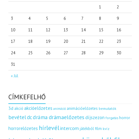
1
2
3
4
5
6
7
8
9
10
11
12
13
14
15
16
17
18
19
20
21
22
23
24
25
26
27
28
29
30
31
« Júl
CÍMKEFELHŐ
akcióelőzetes
3d
akció
animációelőzetes
bemutatók
animáció
dráma
drámaelőzetes
bevétel
dc
díjszezon
horror
forgatás
hírlevél
intercom
horrorelőzetes
játékból film
kvíz