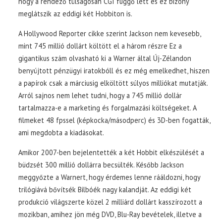
hogy a rendező túlságosan CGI függő lett és ez bizony
meglátszik az eddigi két Hobbiton is.
A Hollywood Reporter cikke szerint Jackson nem kevesebb,
mint 745 millió dollárt költött el a három részre Ez a
gigantikus szám olvasható ki a Warner által Új-Zélandon
benyújtott pénzügyi iratokbóll és ez még emelkedhet, hiszen
a papírok csak a márciusig elköltött súlyos milliókat mutatják.
Arról sajnos nem lehet tudni, hogy a 745 millió dollár
tartalmazza-e a marketing és forgalmazási költségeket. A
filmeket 48 fpssel (képkocka/másodperc) és 3D-ben fogatták,
ami megdobta a kiadásokat.
Amikor 2007-ben bejelentették a két Hobbit elkészülését a
büdzsét 300 millió dollárra becsülték. Később Jackson
meggyőzte a Warnert, hogy érdemes lenne rááldozni, hogy
trilógiává bővítsék Bilbóék nagy kalandját. Az eddigi két
produkció világszerte közel 2 milliárd dollárt kasszírozott a
mozikban, amihez jön még DVD, Blu-Ray bevételek, illetve a