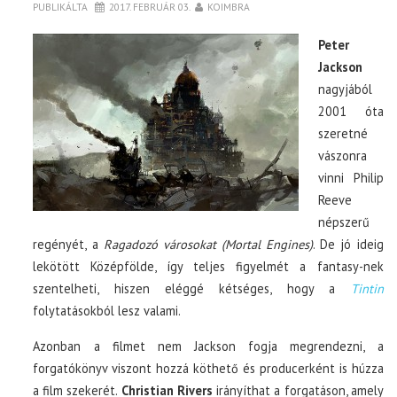
PUBLIKÁLTA
2017. FEBRUÁR 03.
KOIMBRA
Peter
Jackson
nagyjából
2001 óta
szeretné
vászonra
vinni Philip
Reeve
népszerű
regényét, a
Ragadozó városokat (Mortal Engines)
. De jó ideig
lekötött Középfölde, így teljes figyelmét a fantasy-nek
szentelheti, hiszen eléggé kétséges, hogy a
Tintin
folytatásokból lesz valami.
Azonban a filmet nem Jackson fogja megrendezni, a
forgatókönyv viszont hozzá köthető és producerként is húzza
a film szekerét.
Christian Rivers
irányíthat a forgatáson, amely