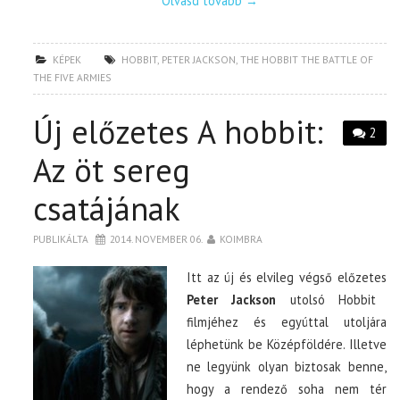
Olvasd tovább
→
KÉPEK
HOBBIT
,
PETER JACKSON
,
THE HOBBIT THE BATTLE OF
THE FIVE ARMIES
Új előzetes A hobbit:
2
Az öt sereg
csatájának
PUBLIKÁLTA
2014. NOVEMBER 06.
KOIMBRA
Itt az új és elvileg végső előzetes
Peter Jackson
utolsó Hobbit
filmjéhez és egyúttal utoljára
léphetünk be Középföldére. Illetve
ne legyünk olyan biztosak benne,
hogy a rendező soha nem tér