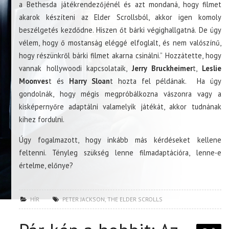
a Bethesda játékrendezőjénél és azt mondaná, hogy filmet
akarok készíteni az Elder Scrollsból, akkor igen komoly
beszélgetés kezdődne. Hiszen őt bárki végighallgatná. De úgy
vélem, hogy ő mostanság eléggé elfoglalt, és nem valószínű,
hogy részünkről bárki filmet akarna csinálni.” Hozzátette, hogy
vannak hollywoodi kapcsolataik,
Jerry Bruckheimer
t,
Leslie
Moonves
t és
Harry Sloan
t hozta fel példának. Ha úgy
gondolnák, hogy mégis megpróbálkozna vászonra vagy a
kisképernyőre adaptálni valamelyik játékát, akkor tudnának
kihez fordulni.
Úgy fogalmazott, hogy inkább más kérdéseket kellene
feltenni. Tényleg szükség lenne filmadaptációra, lenne-e
értelme, előnye?
HÍR
PETER JACKSON
,
THE ELDER SCROLLS