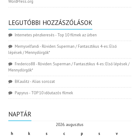
WordPress.org
LEGUTÓBBI HOZZÁSZÓLÁSOK
Internetes pénzkeresés
-
Top 10 filmek az űrben
Memyselfandi
-
Röviden: Superman / Fantasztikus 4-es: Első
lépések / Mennydörgők*
Frederico88
-
Röviden: Superman / Fantasztikus 4-es: Első lépések /
Mennydörgők*
BKaulitz
-
Alias sorozat
Papyrus
-
TOP 10 időutazós filmek
NAPTÁR
2026. augusztus
h
k
s
c
p
s
v