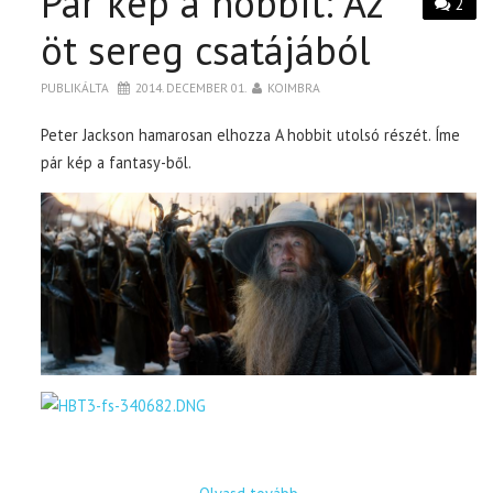
Pár kép a hobbit: Az
2
öt sereg csatájából
PUBLIKÁLTA
2014. DECEMBER 01.
KOIMBRA
Peter Jackson hamarosan elhozza A hobbit utolsó részét. Íme
pár kép a fantasy-ből.