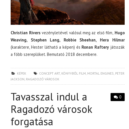
Christian Rivers
vezényletével valósul meg az első film,
Hugo
Weaving, Stephen Lang, Robbie Sheehan, Hera Hilmar
(karaktere, Hester látható a képen) és
Ronan Raftery
játsszák
a főbb szereplőket. Bemutató 2018 decembere.
KÉPEK
CONCEPT ART
,
KÖNYVBŐL FILM
,
MORTAL ENGINES
,
PETER
JACKSON
,
RAGADOZÓ VÁROSOK
Tavasszal indul a
0
Ragadozó városok
forgatása