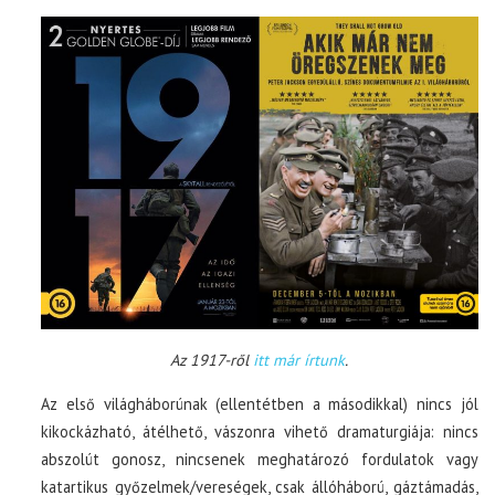
Az 1917-ről
itt már írtunk
.
Az első világháborúnak (ellentétben a másodikkal) nincs jól
kikockázható, átélhető, vászonra vihető dramaturgiája: nincs
abszolút gonosz, nincsenek meghatározó fordulatok vagy
katartikus győzelmek/vereségek, csak állóháború, gáztámadás,