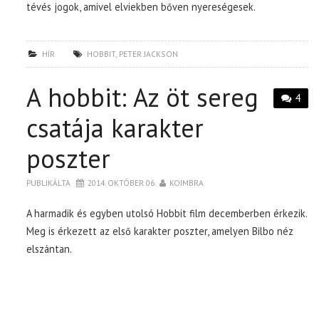
tévés jogok, amivel elviekben bőven nyereségesek.
HÍR
HOBBIT
,
PETER JACKSON
A hobbit: Az öt sereg
4
csatája karakter
poszter
PUBLIKÁLTA
2014. OKTÓBER 06.
KOIMBRA
A harmadik és egyben utolsó Hobbit film decemberben érkezik.
Meg is érkezett az első karakter poszter, amelyen Bilbo néz
elszántan.