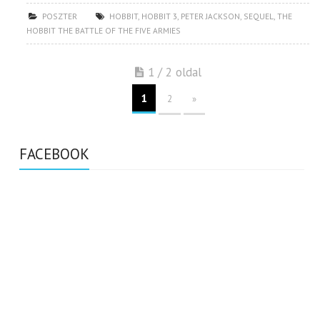
POSZTER
HOBBIT
,
HOBBIT 3
,
PETER JACKSON
,
SEQUEL
,
THE
HOBBIT THE BATTLE OF THE FIVE ARMIES
1 / 2 oldal
1
2
»
FACEBOOK