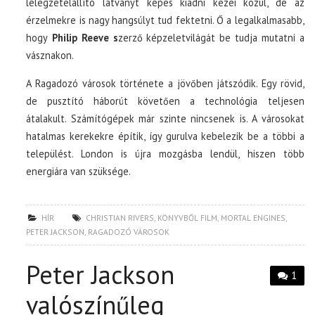
lélegzetelállító látványt képes kiadni kezei közül, de az
érzelmekre is nagy hangsúlyt tud fektetni. Ő a legalkalmasabb,
hogy
Philip Reeve s
zerző képzeletvilágát be tudja mutatni a
vásznakon.
A Ragadozó városok története a jövőben játszódik. Egy rövid,
de pusztító háborút követően a technológia teljesen
átalakult. Számítógépek már szinte nincsenek is. A városokat
hatalmas kerekekre építik, így gurulva kebelezik be a többi a
települést. London is újra mozgásba lendül, hiszen több
energiára van szüksége.
HÍR
CHRISTIAN RIVERS
,
KÖNYVBŐL FILM
,
MORTAL ENGINES
,
PETER JACKSON
,
RAGADOZÓ VÁROSOK
Peter Jackson
1
valószínűleg