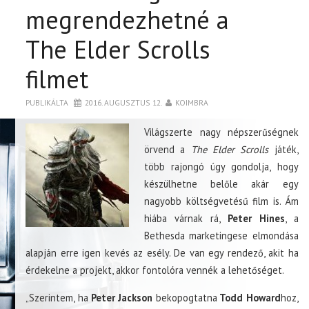
megrendezhetné a
The Elder Scrolls
filmet
PUBLIKÁLTA
2016. AUGUSZTUS 12.
KOIMBRA
Világszerte nagy népszerűségnek
örvend a
The Elder Scrolls
játék,
több rajongó úgy gondolja, hogy
készülhetne belőle akár egy
nagyobb költségvetésű film is. Ám
hiába várnak rá,
Peter Hines
, a
Bethesda marketingese elmondása
alapján erre igen kevés az esély. De van egy rendező, akit ha
érdekelne a projekt, akkor fontolóra vennék a lehetőséget.
„Szerintem, ha
Peter Jackson
bekopogtatna
Todd Howard
hoz,