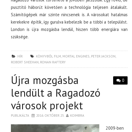
pusztító háborút követően a technológia teljesen átalakult.
Számítógépek már szinte nincsenek is. A városokat hatalmas
kerekekre építik, így gurulva kebelezik be a többi a települést.
London is újra mozgásba lendül, hiszen több energiára van
szüksége.
HÍR
KÖNYVBŐL FILM
,
MORTAL ENGINES
,
PETER JACKSON
,
ROBERT SHEEHAN
,
RONAN RAFTERY
Újra mozgásba
0
lendült a Ragadozó
városok projekt
PUBLIKÁLTA
2016. OKTÓBER 25.
KOIMBRA
2009-ben