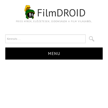
FilmDROID
FRISS HÍREK, ELŐZETESEK, ÚJDONSÁGOK A FILM VILÁGÁBÓL.
MENU
HÍR
TRAILER
KRITIKA
BOXOFFICE