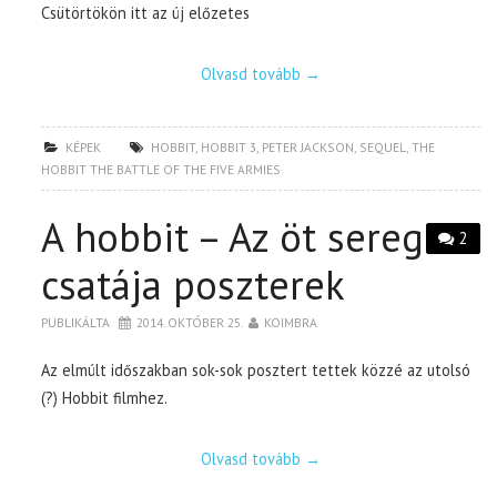
Csütörtökön itt az új előzetes
Olvasd tovább
→
KÉPEK
HOBBIT
,
HOBBIT 3
,
PETER JACKSON
,
SEQUEL
,
THE
HOBBIT THE BATTLE OF THE FIVE ARMIES
A hobbit – Az öt sereg
2
csatája poszterek
PUBLIKÁLTA
2014. OKTÓBER 25.
KOIMBRA
Az elmúlt időszakban sok-sok posztert tettek közzé az utolsó
(?) Hobbit filmhez.
Olvasd tovább
→