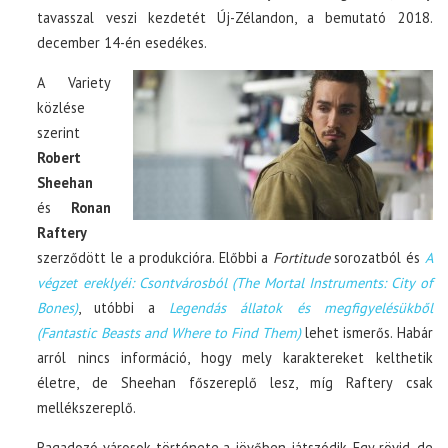
tavasszal veszi kezdetét Új-Zélandon, a bemutató 2018.
december 14-én esedékes.
A Variety
közlése
szerint
Robert
Sheehan
és
Ronan
Raftery
szerződött le a produkcióra. Előbbi a
Fortitude
sorozatból és
A
végzet ereklyéi: Csontvárosból (The Mortal Instruments: City of
Bones)
, utóbbi a
Legendás állatok és megfigyelésükből
(Fantastic Beasts and Where to Find Them)
lehet ismerős. Habár
arról nincs információ, hogy mely karaktereket kelthetik
életre, de Sheehan főszereplő lesz, míg Raftery csak
mellékszereplő.
Ragadozó városok története a jövőben játszódik. Egy rövid, de