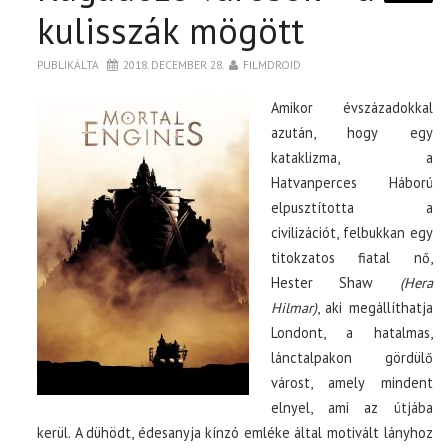
kulisszák mögött
PUBLIKÁLTA
2018. DECEMBER 28.
FILMDROID
Amikor évszázadokkal
azután, hogy egy
kataklizma, a
Hatvanperces Háború
elpusztította a
civilizációt, felbukkan egy
titokzatos fiatal nő,
Hester Shaw
(Hera
Hilmar)
, aki megállíthatja
Londont, a hatalmas,
lánctalpakon gördülő
várost, amely mindent
elnyel, ami az útjába
kerül. A dühödt, édesanyja kínzó emléke által motivált lányhoz