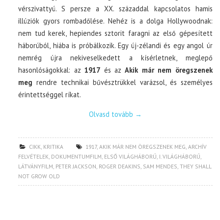
vérszivattyú. S persze a XX. századdal kapcsolatos hamis
illúziók gyors rombadőlése. Nehéz is a dolga Hollywoodnak:
nem tud kerek, hepiendes sztorit faragni az első gépesített
háborúból, hiába is próbálkozik. Egy új-zélandi és egy angol úr
nemrég újra nekiveselkedett a kísérletnek, meglepő
hasonlóságokkal: az
1917
és az
Akik már nem öregszenek
meg
rendre technikai bűvésztrükkel varázsol, és személyes
érintettséggel ríkat.
Olvasd tovább
→
CIKK
,
KRITIKA
1917
,
AKIK MÁR NEM ÖREGSZENEK MEG
,
ARCHÍV
FELVÉTELEK
,
DOKUMENTUMFILM
,
ELSŐ VILÁGHÁBORÚ
,
I. VILÁGHÁBORÚ
,
LÁTVÁNYFILM
,
PETER JACKSON
,
ROGER DEAKINS
,
SAM MENDES
,
THEY SHALL
NOT GROW OLD