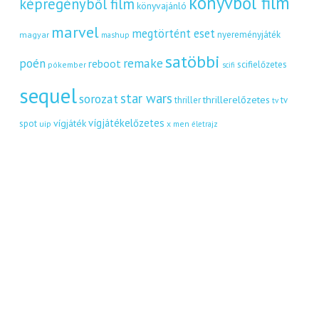
könyvből film
képregényből film
könyvajánló
marvel
megtörtént eset
nyereményjáték
magyar
mashup
satöbbi
remake
poén
reboot
scifielőzetes
pókember
scifi
sequel
star wars
sorozat
thrillerelőzetes
thriller
tv
tv
vígjátékelőzetes
vígjáték
spot
uip
x men
életrajz