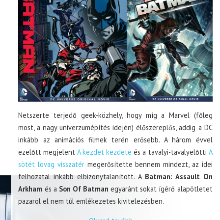
Netszerte terjedő geek-közhely, hogy míg a Marvel (főleg
most, a nagy univerzumépítés idején) élőszereplős, addig a DC
inkább az animációs filmek terén erősebb. A három évvel
ezelőtt megjelent
A kezdet kezdete
és a tavalyi-tavalyelőtti
A
sötét lovag visszatér
megerősítette bennem mindezt, az idei
felhozatal inkább elbizonytalanított. A
Batman: Assault On
Arkham
és a
Son Of Batman
egyaránt sokat ígérő alapötletet
pazarol el nem túl emlékezetes kivitelezésben.