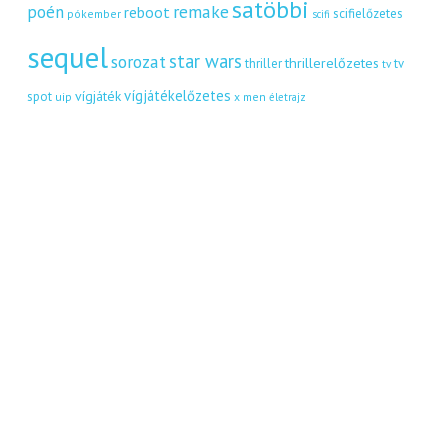
satöbbi
remake
poén
reboot
scifielőzetes
pókember
scifi
sequel
star wars
sorozat
thrillerelőzetes
thriller
tv
tv
vígjátékelőzetes
vígjáték
spot
uip
x men
életrajz