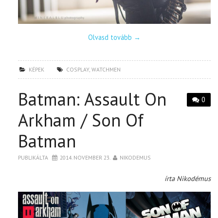
Olvasd tovább
→
KÉPEK
COSPLAY
,
WATCHMEN
Batman: Assault On
0
Arkham / Son Of
Batman
PUBLIKÁLTA
2014. NOVEMBER 23.
NIKODEMUS
írta Nikodémus