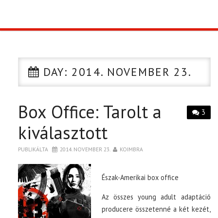
TOP10
KULISSZA
DAY:
2014. NOVEMBER 23.
CIKK
Box Office: Tarolt a
PÓLÓ RENDELÉS
3
kiválasztott
PUBLIKÁLTA
2014. NOVEMBER 23.
KOIMBRA
Észak-Amerikai box office
Az összes young adult adaptáció
producere összetenné a két kezét,