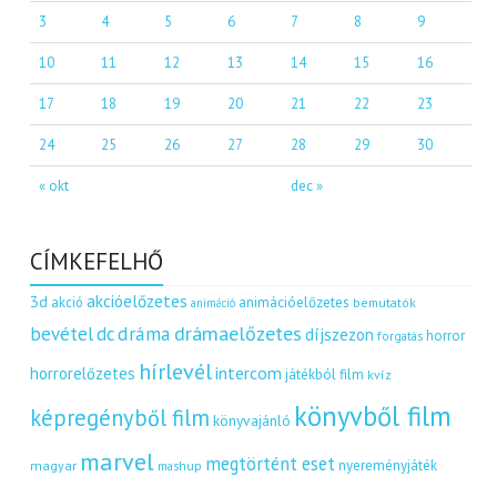
3
4
5
6
7
8
9
10
11
12
13
14
15
16
17
18
19
20
21
22
23
24
25
26
27
28
29
30
« okt
dec »
CÍMKEFELHŐ
akcióelőzetes
3d
akció
animációelőzetes
bemutatók
animáció
dráma
drámaelőzetes
bevétel
dc
díjszezon
horror
forgatás
hírlevél
intercom
horrorelőzetes
játékból film
kvíz
könyvből film
képregényből film
könyvajánló
marvel
megtörtént eset
nyereményjáték
magyar
mashup