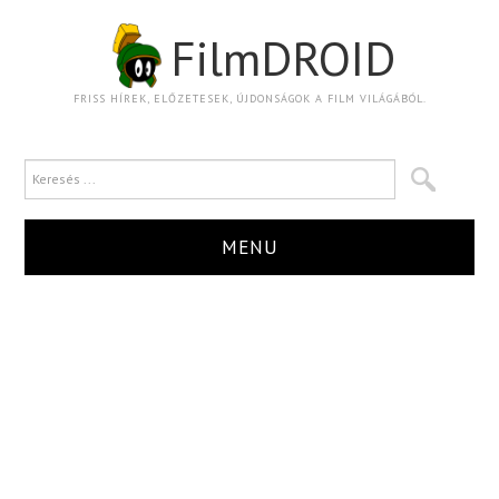
FilmDROID
FRISS HÍREK, ELŐZETESEK, ÚJDONSÁGOK A FILM VILÁGÁBÓL.
MENU
HÍR
TRAILER
KRITIKA
BOXOFFICE