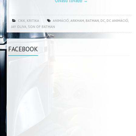
Olvasd tovább
→
CIKK
,
KRITIKA
ANIMÁCIÓ
,
ARKHAM
,
BATMAN
,
DC
,
DC ANIMÁCIÓ
,
JAY OLIVA
,
SON OF BATMAN
FACEBOOK