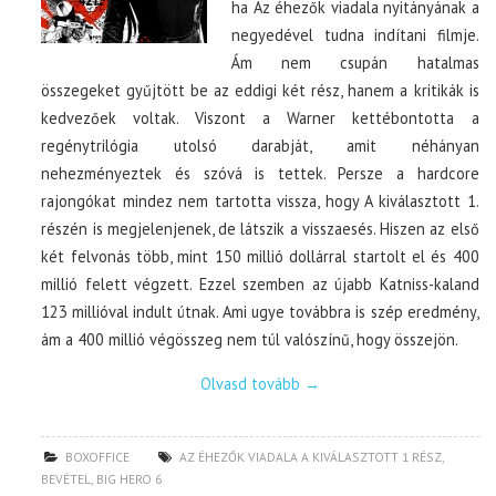
ha Az éhezők viadala nyitányának a
negyedével tudna indítani filmje.
Ám nem csupán hatalmas
összegeket gyűjtött be az eddigi két rész, hanem a kritikák is
kedvezőek voltak. Viszont a Warner kettébontotta a
regénytrilógia utolsó darabját, amit néhányan
nehezményeztek és szóvá is tettek. Persze a hardcore
rajongókat mindez nem tartotta vissza, hogy A kiválasztott 1.
részén is megjelenjenek, de látszik a visszaesés. Hiszen az első
két felvonás több, mint 150 millió dollárral startolt el és 400
millió felett végzett. Ezzel szemben az újabb Katniss-kaland
123 millióval indult útnak. Ami ugye továbbra is szép eredmény,
ám a 400 millió végösszeg nem túl valószínű, hogy összejön.
Olvasd tovább
→
BOXOFFICE
AZ ÉHEZŐK VIADALA A KIVÁLASZTOTT 1 RÉSZ
,
BEVÉTEL
,
BIG HERO 6