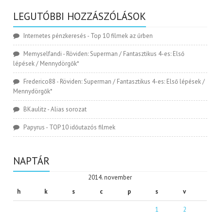
LEGUTÓBBI HOZZÁSZÓLÁSOK
Internetes pénzkeresés
-
Top 10 filmek az űrben
Memyselfandi
-
Röviden: Superman / Fantasztikus 4-es: Első
lépések / Mennydörgők*
Frederico88
-
Röviden: Superman / Fantasztikus 4-es: Első lépések /
Mennydörgők*
BKaulitz
-
Alias sorozat
Papyrus
-
TOP 10 időutazós filmek
NAPTÁR
2014. november
h
k
s
c
p
s
v
1
2