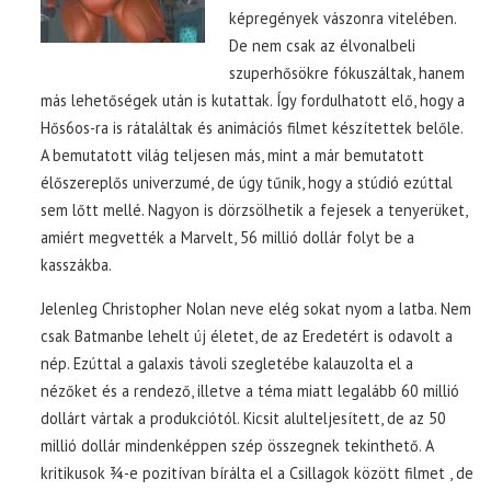
képregények vászonra vitelében.
De nem csak az élvonalbeli
szuperhősökre fókuszáltak, hanem
más lehetőségek után is kutattak. Így fordulhatott elő, hogy a
Hős6os-ra is rátaláltak és animációs filmet készítettek belőle.
A bemutatott világ teljesen más, mint a már bemutatott
élőszereplős univerzumé, de úgy tűnik, hogy a stúdió ezúttal
sem lőtt mellé. Nagyon is dörzsölhetik a fejesek a tenyerüket,
amiért megvették a Marvelt, 56 millió dollár folyt be a
kasszákba.
Jelenleg Christopher Nolan neve elég sokat nyom a latba. Nem
csak Batmanbe lehelt új életet, de az Eredetért is odavolt a
nép. Ezúttal a galaxis távoli szegletébe kalauzolta el a
nézőket és a rendező, illetve a téma miatt legalább 60 millió
dollárt vártak a produkciótól. Kicsit alulteljesített, de az 50
millió dollár mindenképpen szép összegnek tekinthető. A
kritikusok ¾-e pozitívan bírálta el a Csillagok között filmet , de