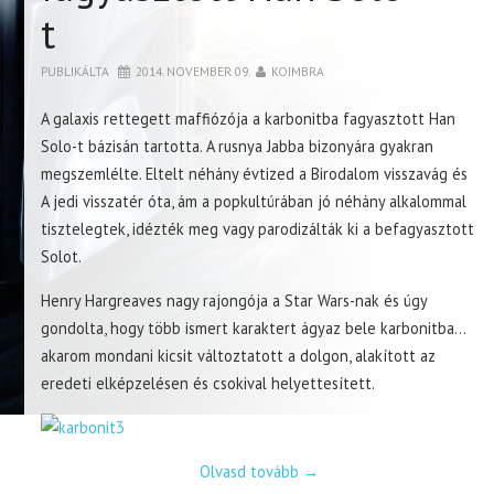
t
PUBLIKÁLTA
2014. NOVEMBER 09.
KOIMBRA
A galaxis rettegett maffiózója a karbonitba fagyasztott Han
Solo-t bázisán tartotta. A rusnya Jabba bizonyára gyakran
megszemlélte. Eltelt néhány évtized a Birodalom visszavág és
A jedi visszatér óta, ám a popkultúrában jó néhány alkalommal
tisztelegtek, idézték meg vagy parodizálták ki a befagyasztott
Solot.
Henry Hargreaves nagy rajongója a Star Wars-nak és úgy
gondolta, hogy több ismert karaktert ágyaz bele karbonitba…
akarom mondani kicsit változtatott a dolgon, alakított az
eredeti elképzelésen és csokival helyettesített.
Olvasd tovább
→