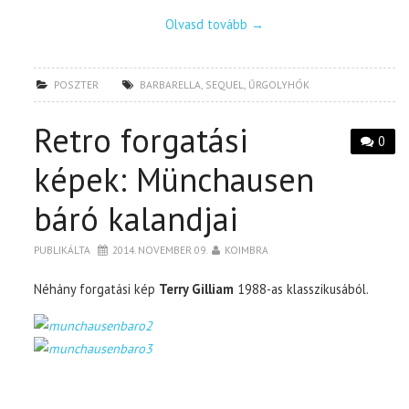
Olvasd tovább
→
POSZTER
BARBARELLA
,
SEQUEL
,
ŰRGOLYHÓK
Retro forgatási
0
képek: Münchausen
báró kalandjai
PUBLIKÁLTA
2014. NOVEMBER 09.
KOIMBRA
Néhány forgatási kép
Terry Gilliam
1988-as klasszikusából.