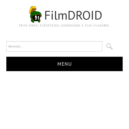
FilmDROID
FRISS HÍREK, ELŐZETESEK, ÚJDONSÁGOK A FILM VILÁGÁBÓL.
MENU
HÍR
TRAILER
KRITIKA
BOXOFFICE