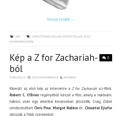
Olvasd tovább
→
HÍR
CHRISTOPHER NOLAN
,
INTERSTELLAR
,
KVÍZ
,
NYEREMÉNYJÁTÉK
Kép a Z for Zachariah-
0
ból
PUBLIKÁLTA
2014. NOVEMBER 09.
KOIMBRA
Kikerült az első kép az internetre a
Z for Zachariah
sci-fiből.
Robert C. O’Brien
regényéből készül a film, amely a nukleáris
háború után egy amerikai kisvárosban játszódik. Craig Zobel
rendezésében
Chris Pine, Margot Robbie
és
Chiwetel Ejiofor
játsszák a főbb szerepeket.