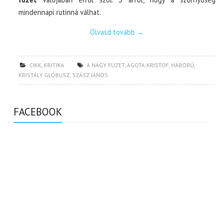
mindennapi rutinná válhat.
Olvasd tovább
→
CIKK
,
KRITIKA
A NAGY FÜZET
,
AGOTA KRISTOF
,
HÁBORÚ
,
KRISTÁLY GLÓBUSZ
,
SZÁSZ JÁNOS
FACEBOOK