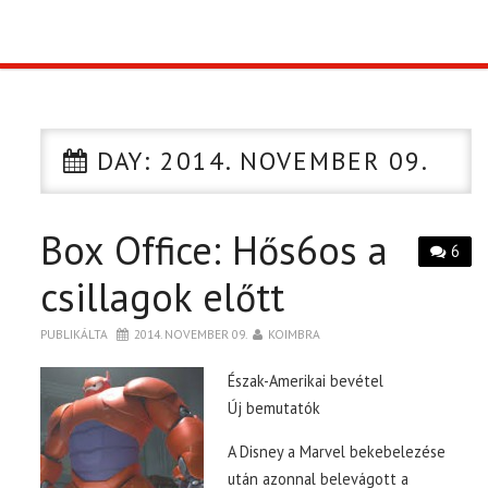
TOP10
KULISSZA
DAY:
2014. NOVEMBER 09.
CIKK
Box Office: Hős6os a
PÓLÓ RENDELÉS
6
csillagok előtt
PUBLIKÁLTA
2014. NOVEMBER 09.
KOIMBRA
Észak-Amerikai bevétel
Új bemutatók
A Disney a Marvel bekebelezése
után azonnal belevágott a