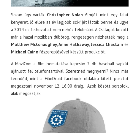
Sokan úgy várták
Christopher Nolan
filmjét, mint egy falat
kenyeret. Jó előre az év legjobb sci-fijét látták benne és ugye
a 2014-es felhozatalt nem nehéz felülmúlni. A Csillagok között
már a hazai mozikban dübörög, rengetegen nézhették meg a
Matthew McConaughey, Anne Hathaway, Jessica Chastain
és
Michael Caine
főszereplésével készült produkciót.
A MoziCom a film bemutatása kapcsán 2 db baseball sapkát
ajánlott fel telefontartóval. Szeretnéd megnyerni? Nincs más
teendőd, mint a FilmDroid facebook oldalára kitett posztot
megosztani november 12. 16.00 óráig. Azok között sorsolok,
akik megosztják.