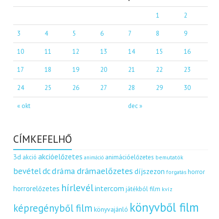
1
2
3
4
5
6
7
8
9
10
11
12
13
14
15
16
17
18
19
20
21
22
23
24
25
26
27
28
29
30
« okt
dec »
CÍMKEFELHŐ
akcióelőzetes
3d
akció
animációelőzetes
bemutatók
animáció
dráma
drámaelőzetes
bevétel
dc
díjszezon
horror
forgatás
hírlevél
intercom
horrorelőzetes
játékból film
kvíz
könyvből film
képregényből film
könyvajánló