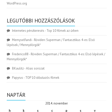
WordPress.org
LEGUTÓBBI HOZZÁSZÓLÁSOK
Internetes pénzkeresés
-
Top 10 filmek az űrben
Memyselfandi
-
Röviden: Superman / Fantasztikus 4-es: Első
lépések / Mennydörgők*
Frederico88
-
Röviden: Superman / Fantasztikus 4-es: Első lépések /
Mennydörgők*
BKaulitz
-
Alias sorozat
Papyrus
-
TOP 10 időutazós filmek
NAPTÁR
2014. november
h
k
s
c
p
s
v