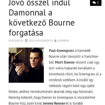
Jövő ősszel indul
2
Damonnal a
következő Bourne
forgatása
PUBLIKÁLTA
2014. NOVEMBER 09.
KOIMBRA
Paul Greengrass
a harmadik
Bourne után távozott a franchise-
ból.
Matt Damon
viszont csak úgy
lett volna hajlandó bevállalni a
következő részt, ha Greengrass ül a
rendezői székben. A stúdió így
nélkülük vágott bele egy újabb
filmbe, amihez természetesen akartak még egy felvonást.
Nemrég kiderült, hogy Damon és Greengrass is visszatérhet
Bourne-höz, ezen kívül
Jeremy Renner
rel is tovább