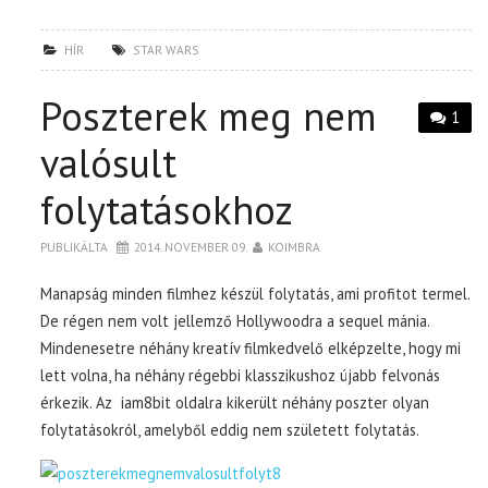
HÍR
STAR WARS
Poszterek meg nem
1
valósult
folytatásokhoz
PUBLIKÁLTA
2014. NOVEMBER 09.
KOIMBRA
Manapság minden filmhez készül folytatás, ami profitot termel.
De régen nem volt jellemző Hollywoodra a sequel mánia.
Mindenesetre néhány kreatív filmkedvelő elképzelte, hogy mi
lett volna, ha néhány régebbi klasszikushoz újabb felvonás
érkezik. Az iam8bit oldalra kikerült néhány poszter olyan
folytatásokról, amelyből eddig nem született folytatás.