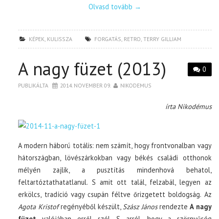
Olvasd tovább
→
KÉPEK
,
KULISSZA
FORGATÁS
,
RETRO
,
TERRY GILLIAM
A nagy füzet (2013)
0
PUBLIKÁLTA
2014. NOVEMBER 09.
NIKODEMUS
írta Nikodémus
A modern háború totális: nem számít, hogy frontvonalban vagy
hátországban, lövészárkokban vagy békés családi otthonok
mélyén zajlik, a pusztítás mindenhová behatol,
feltartóztathatatlanul. S amit ott talál, felzabál, legyen az
erkölcs, tradíció vagy csupán féltve őrizgetett boldogság. Az
Agota Kristof
regényéből készült,
Szász János
rendezte
A nagy
füzet
valójában erről szól. S arról, hogy a szörnyűség