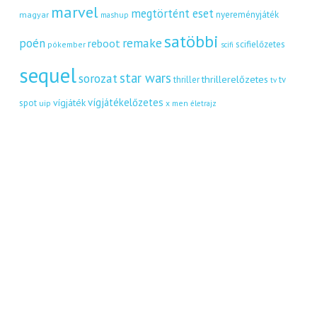
marvel
megtörtént eset
nyereményjáték
magyar
mashup
satöbbi
remake
poén
reboot
scifielőzetes
pókember
scifi
sequel
star wars
sorozat
thrillerelőzetes
thriller
tv
tv
vígjátékelőzetes
vígjáték
spot
uip
x men
életrajz