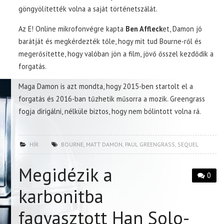
göngyölítették volna a saját történetszálát.
Az E! Online mikrofonvégre kapta
Ben Affleck
et, Damon jó
barátját és megkérdezték tőle, hogy mit tud Bourne-ről és
megerősítette, hogy valóban jön a film, jövő ősszel kezdődik a
forgatás.
Maga Damon is azt mondta, hogy 2015-ben startolt el a
forgatás és 2016-ban tűzhetik műsorra a mozik. Greengrass
fogja dirigálni, nélküle biztos, hogy nem bólintott volna rá.
HÍR
BOURNE
,
MATT DAMON
,
PAUL GREENGRASS
,
SEQUEL
Megidézik a
0
karbonitba
fagyasztott Han Solo-