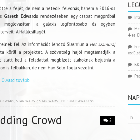
LEG
tötte a fejét, de nem a hetedik felvonás, hanem a 2016-os
és
Gareth Edwards
rendezésében egy csapat megpróbál
Int
ék meglovasítani a galaxis legfontosabb és egyben
Me
rveit: A Halálcsillagét.
4-es: 
relnek fel. Az információt lehozó Slashfilm a
Hét szamuráj
Fr
ta körül a projektet. A szövetség hajói megtámadják a
es: El
t alatt kell a feladattal megbízott alakoknak bejutnia a
BK
con is felbukkan, de nem Han Solo fogja vezetni.
Pa
Olvasd tovább
→
NAP
AR WARS
,
STAR WARS 7
,
STAR WARS THE FORCE AWAKENS
adding Crowd
h
2