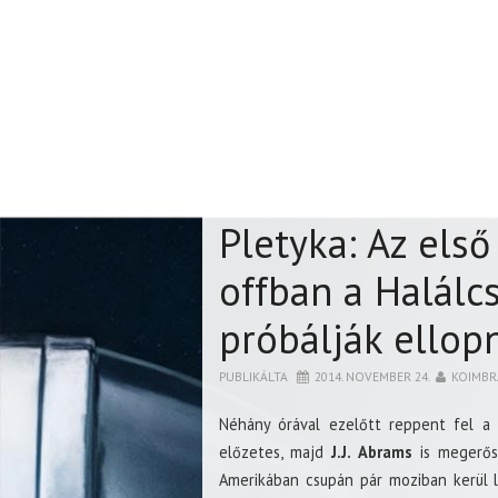
Pletyka: Az első
offban a Halálcs
próbálják ellop
PUBLIKÁLTA
2014. NOVEMBER 24.
KOIMBR
Néhány órával ezelőtt reppent fel a 
előzetes, majd
J.J. Abrams
is megerős
Amerikában csupán pár moziban kerül le