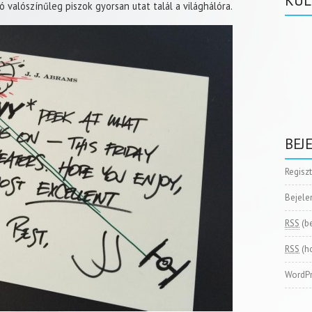
KÜL
ió valószínűleg piszok gyorsan utat talál a világhálóra.
BEJ
Regisz
Bejele
RSS
(b
RSS
(h
WordPr