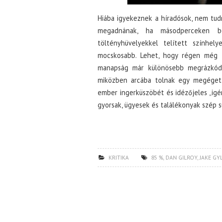
Hiába igyekeznek a híradósok, nem tu
megadnának, ha másodperceken be
töltényhüvelyekkel telített színhel
mocskosabb. Lehet, hogy régen még 
manapság már különösebb megrázkódta
miközben arcába tolnak egy megégett 
ember ingerküszöbét és idézőjeles „igé
gyorsak, ügyesek és találékonyak szép 
KRITIKA
85 %
,
DAN GILROY
,
JAKE GY