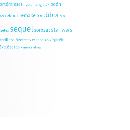
örtént eset
poén
nyereményjáték
satöbbi
remake
reboot
ber
scifi
sequel
star wars
sorozat
őzetes
thrillerelőzetes
vígjáték
tv spot
uip
tv
tékelőzetes
x men
életrajz