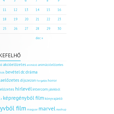
4
5
6
7
8
9
11
12
13
14
15
16
18
19
20
21
22
23
25
26
27
28
29
30
dec »
KEFELHŐ
akcióelőzetes
ió
animációelőzetes
animáció
dráma
bevétel
dc
tók
aelőzetes
díjszezon
horror
forgatás
hírlevél
intercom
relőzetes
játékból
képregényből film
könyvajánló
íz
yvből film
marvel
magyar
mashup