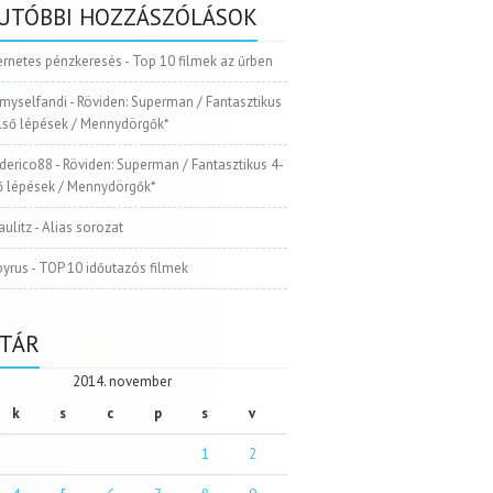
UTÓBBI HOZZÁSZÓLÁSOK
ernetes pénzkeresés
-
Top 10 filmek az űrben
myselfandi
-
Röviden: Superman / Fantasztikus
Első lépések / Mennydörgők*
ederico88
-
Röviden: Superman / Fantasztikus 4-
ső lépések / Mennydörgők*
aulitz
-
Alias sorozat
pyrus
-
TOP 10 időutazós filmek
TÁR
2014. november
k
s
c
p
s
v
1
2