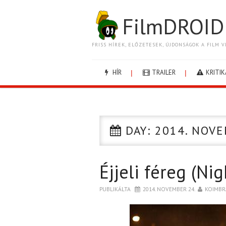
FilmDROID
FRISS HÍREK, ELŐZETESEK, ÚJDONSÁGOK A FILM V
HÍR
TRAILER
KRITIK
DAY:
2014. NOVE
Éjjeli féreg (Ni
PUBLIKÁLTA
2014. NOVEMBER 24.
KOIMBR