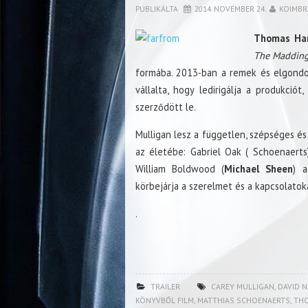
PUBLIKÁLTA
2014. NOVEMBER 24.
KOIMBR
Thomas Ha
The Maddin
formába. 2013-ban a remek és elgondo
vállalta, hogy ledirigálja a produkció
szerződött le.
Mulligan lesz a független, szépséges é
az életébe: Gabriel Oak ( Schoenaerts)
William Boldwood (
Michael Sheen
) a
körbejárja a szerelmet és a kapcsolatoka
.
TRAILER
CAREY MULLIGAN
,
DAVID 
KÖNYVBŐL FILM
,
MATTHIAS SCHOENAERTS
,
THO