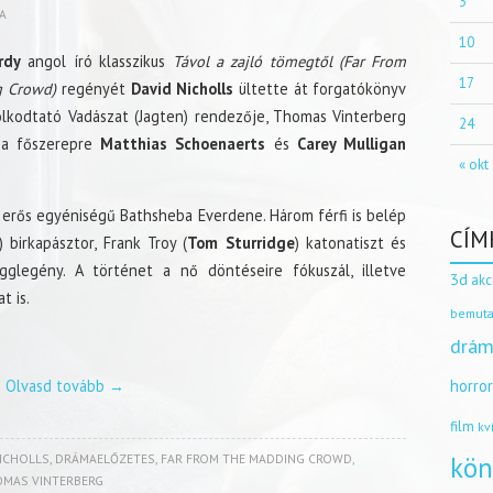
3
A
10
rdy
angol író klasszikus
Távol a zajló tömegtől (Far From
17
g Crowd)
regényét
David Nicholls
ültette át forgatókönyv
lkodtató Vadászat (Jagten) rendezője, Thomas Vinterberg
24
t, a főszerepre
Matthias Schoenaerts
és
Carey Mulligan
« okt
s erős egyéniségű Bathsheba Everdene. Három férfi is belép
CÍM
 birkapásztor, Frank Troy (
Tom Sturridge
) katonatiszt és
gglegény. A történet a nő döntéseire fókuszál, illetve
3d
akc
t is.
bemuta
drám
Olvasd tovább
→
horro
film
kv
NICHOLLS
,
DRÁMAELŐZETES
,
FAR FROM THE MADDING CROWD
,
kön
MAS VINTERBERG