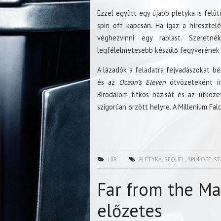
Ezzel együtt egy újabb pletyka is felü
spin off kapcsán. Ha igaz a híresztel
véghezvinni egy rablást. Szeretn
legfélelmetesebb készülő fegyverének te
A lázadók a feladatra fejvadászokat bé
és az
Ocean’s Eleven
ötvözeteként ír
Birodalom titkos bázisát és az ütköze
szigorúan őrzött helyre. A Millenium Fal
HÍR
PLETYKA
,
SEQUEL
,
SPIN OFF
,
ST
Far from the M
előzetes