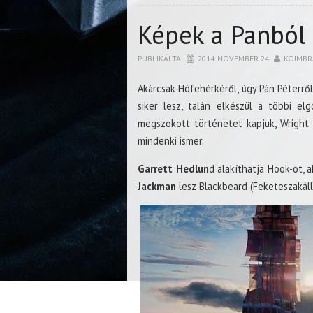
Képek a Panból
PUBLIKÁLTA
2014. NOVEMBER 24.
KOIMBR
Akárcsak Hófehérkéről, úgy Pán Péterrő
siker lesz, talán elkészül a többi e
megszokott történetet kapjuk, Wright 
mindenki ismer.
Garrett Hedlun
d alakíthatja Hook-ot,
Jackman
lesz Blackbeard (Feketeszakáll)