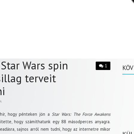
 Star Wars spin
1
KÖV
illag terveit
ni
A
hír, hogy pénteken jön a
Star Wars: The Force Awakens
ítette, hogy számíthatunk egy 88 másodperces anyagra.
adásra, sajnos arról nem tudni, hogy az internetre mikor