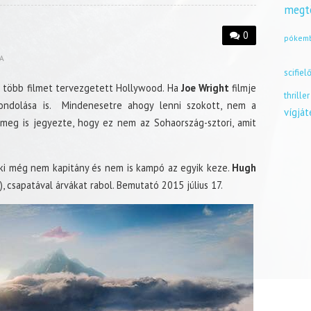
megt
0
pókem
A
scifiel
l több filmet tervezgetett Hollywood. Ha
Joe Wright
filmje
thriller
lgondolása is. Mindenesetre ahogy lenni szokott, nem a
vígjá
meg is jegyezte, hogy ez nem az Sohaország-sztori, amit
 aki még nem kapitány és nem is kampó az egyik keze.
Hugh
, csapatával árvákat rabol. Bemutató 2015 július 17.