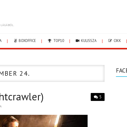
ILÁGÁBÓL.
A
BOXOFFICE
TOP10
KULISSZA
CIKK
FAC
MBER 24.
ghtcrawler)
5
A