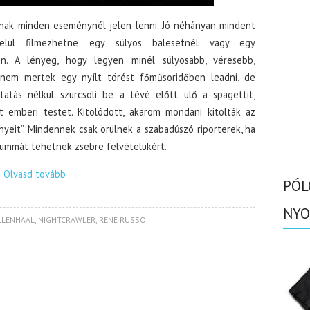
dnak minden eseménynél jelen lenni. Jó néhányan mindent
lül filmezhetne egy súlyos balesetnél vagy egy
yen. A lényeg, hogy legyen minél súlyosabb, véresebb,
nem mertek egy nyílt törést főműsoridőben leadni, de
tás nélkül szürcsöli be a tévé előtt ülő a spagettit,
emberi testet. Kitolódott, akarom mondani kitolták az
nyeit”. Mindennek csak örülnek a szabadúszó riporterek, ha
summát tehetnek zsebre felvételükért.
Olvasd tovább
→
PÓL
NYO
LLENHAAL
,
NIGHTCRAWLER
,
RENE RUSSO