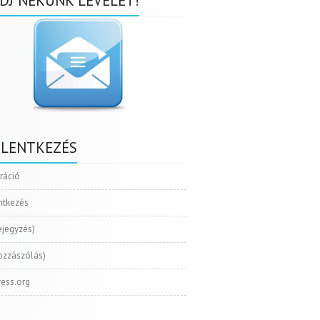
DJ NEKÜNK LEVELET!
ELENTKEZÉS
tráció
ntkezés
ejegyzés)
ozzászólás)
ess.org