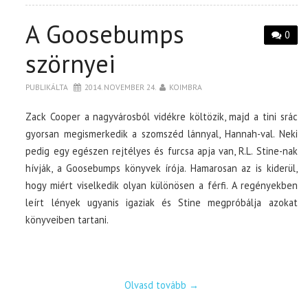
A Goosebumps
0
szörnyei
PUBLIKÁLTA
2014. NOVEMBER 24.
KOIMBRA
Zack Cooper a nagyvárosból vidékre költözik, majd a tini srác
gyorsan megismerkedik a szomszéd lánnyal, Hannah-val. Neki
pedig egy egészen rejtélyes és furcsa apja van, R.L. Stine-nak
hívják, a Goosebumps könyvek írója. Hamarosan az is kiderül,
hogy miért viselkedik olyan különösen a férfi. A regényekben
leírt lények ugyanis igaziak és Stine megpróbálja azokat
könyveiben tartani.
Olvasd tovább
→