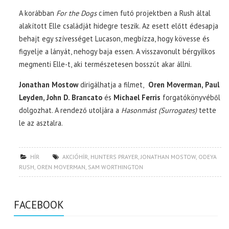
A korábban
For the Dogs
címen futó projektben a Rush által
alakított Elle családját hidegre teszik. Az esett előtt édesapja
behajt egy szívességet Lucason, megbízza, hogy kövesse és
figyelje a lányát, nehogy baja essen. A visszavonult bérgyilkos
megmenti Elle-t, aki természetesen bosszút akar állni.
Jonathan Mostow
dirigálhatja a filmet,
Oren Moverman, Paul
Leyden, John D. Brancato
és
Michael Ferris
forgatókönyvéből
dolgozhat. A rendező utoljára a
Hasonmást (Surrogates)
tette
le az asztalra.
HÍR
AKCIÓHÍR
,
HUNTERS PRAYER
,
JONATHAN MOSTOW
,
ODEYA
RUSH
,
OREN MOVERMAN
,
SAM WORTHINGTON
FACEBOOK