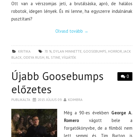
Ott van a vérszomjas jeti, a brutálsáska, apró, de halálos
robotok, idegen lények. És mi lenne, ha egyszerre indulnának
pusztítani?
Olvasd tovább
→
KRITIKA
70 %
,
DYLAN MINNETTE
,
GOOSEBUMPS
,
HORROR
,
JACK
BLACK
,
ODEYA RUSH
,
RL STINE
,
VÍGJÁTÉK
Újabb Goosebumps
0
előzetes
PUBLIKÁLTA
2015. JÚLIUS 09.
KOIMBRA
Még a 90-es években
George A.
Romero
vágott bele a
forgatókönyvbe, de a filmből nem
lett semmi és Tim Burton is