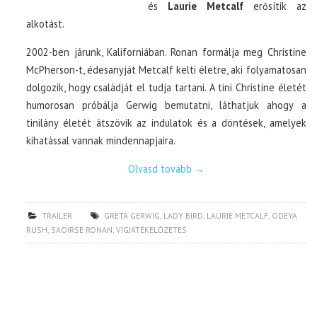
és
Laurie Metcalf
erősítik az
alkotást.
2002-ben járunk, Kaliforniában. Ronan formálja meg Christine
McPherson-t, édesanyját Metcalf kelti életre, aki folyamatosan
dolgozik, hogy családját el tudja tartani. A tini Christine életét
humorosan próbálja Gerwig bemutatni, láthatjuk ahogy a
tinilány életét átszövik az indulatok és a döntések, amelyek
kihatással vannak mindennapjaira.
Olvasd tovább
→
TRAILER
GRETA GERWIG
,
LADY BIRD
,
LAURIE METCALF
,
ODEYA
RUSH
,
SAOIRSE RONAN
,
VÍGJÁTÉKELŐZETES