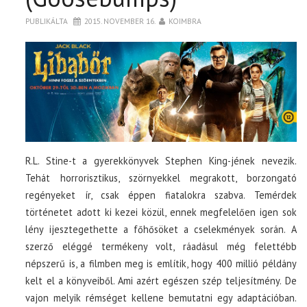
PUBLIKÁLTA
2015. NOVEMBER 16.
KOIMBRA
R.L. Stine-t a gyerekkönyvek Stephen King-jének nevezik.
Tehát horrorisztikus, szörnyekkel megrakott, borzongató
regényeket ír, csak éppen fiatalokra szabva. Temérdek
történetet adott ki kezei közül, ennek megfelelően igen sok
lény ijesztegethette a főhősöket a cselekmények során. A
szerző eléggé termékeny volt, ráadásul még felettébb
népszerű is, a filmben meg is említik, hogy 400 millió példány
kelt el a könyveiből. Ami azért egészen szép teljesítmény. De
vajon melyik rémséget kellene bemutatni egy adaptációban.