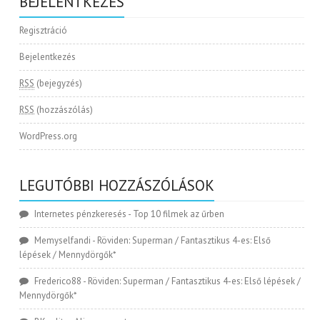
BEJELENTKEZÉS
Regisztráció
Bejelentkezés
RSS
(bejegyzés)
RSS
(hozzászólás)
WordPress.org
LEGUTÓBBI HOZZÁSZÓLÁSOK
Internetes pénzkeresés
-
Top 10 filmek az űrben
Memyselfandi
-
Röviden: Superman / Fantasztikus 4-es: Első
lépések / Mennydörgők*
Frederico88
-
Röviden: Superman / Fantasztikus 4-es: Első lépések /
Mennydörgők*