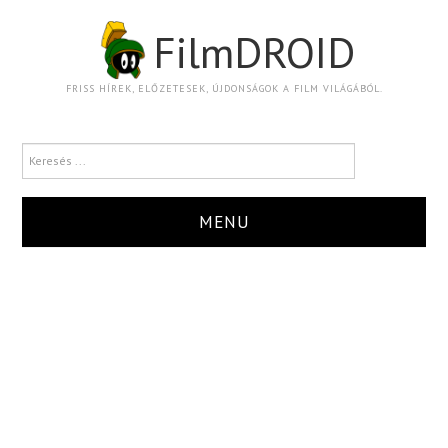
FilmDROID
FRISS HÍREK, ELŐZETESEK, ÚJDONSÁGOK A FILM VILÁGÁBÓL.
MENU
HÍR
TRAILER
KRITIKA
BOXOFFICE