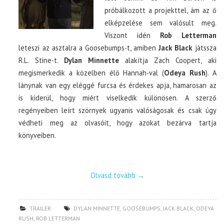
próbálkozott a projekttel, ám az ő
elképzelése sem valósult meg.
Viszont idén
Rob Letterman
leteszi az asztalra a Goosebumps-t, amiben
Jack Black
játssza
R.L. Stine-t.
Dylan Minnette
alakítja Zach Coopert, aki
megismerkedik a közelben élő Hannah-val (
Odeya Rush
). A
lánynak van egy eléggé furcsa és érdekes apja, hamarosan az
is kiderül, hogy miért viselkedik különösen. A szerző
regényeiben leírt szörnyek ugyanis valóságosak és csak úgy
védheti meg az olvasóit, hogy azokat bezárva tartja
könyveiben.
Olvasd tovább
→
TRAILER
DYLAN MINNETTE
,
GOOSEBUMPS
,
JACK BLACK
,
ODEYA
RUSH
,
ROB LETTERMAN