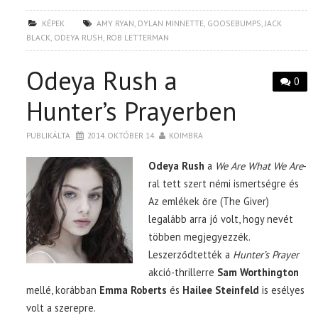
KÉPEK
AMY RYAN
,
DYLAN MINNETTE
,
GOOSEBUMPS
,
JACK
BLACK
,
ODEYA RUSH
,
ROB LETTERMAN
Odeya Rush a
0
Hunter’s Prayerben
PUBLIKÁLTA
2014. OKTÓBER 14.
KOIMBRA
Odeya Rush
a
We Are What We Are
-
ral tett szert némi ismertségre és
Az emlékek őre (The Giver)
legalább arra jó volt, hogy nevét
többen megjegyezzék.
Leszerződtették a
Hunter’s Prayer
akció-thrillerre
Sam Worthington
mellé, korábban
Emma Roberts
és
Hailee Steinfeld
is esélyes
volt a szerepre.