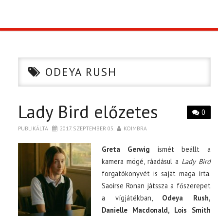
TOP10
KULISSZA
ODEYA RUSH
CIKK
Lady Bird előzetes
PÓLÓ RENDELÉS
0
PUBLIKÁLTA
2017. SZEPTEMBER 05.
KOIMBRA
Greta Gerwig
ismét beállt a
kamera mögé, ráadásul a
Lady Bird
forgatókönyvét is saját maga írta.
Saoirse Ronan játssza a főszerepet
a vígjátékban,
Odeya Rush,
Danielle Macdonald, Lois Smith