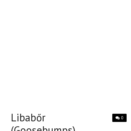
Libabőr
0
(Goosebumps)