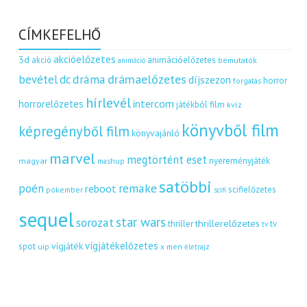
CÍMKEFELHŐ
akcióelőzetes
3d
akció
animációelőzetes
bemutatók
animáció
dráma
drámaelőzetes
bevétel
dc
díjszezon
horror
forgatás
hírlevél
intercom
horrorelőzetes
játékból film
kvíz
könyvből film
képregényből film
könyvajánló
marvel
megtörtént eset
nyereményjáték
magyar
mashup
satöbbi
remake
poén
reboot
scifielőzetes
pókember
scifi
sequel
star wars
sorozat
thrillerelőzetes
thriller
tv
tv
vígjátékelőzetes
vígjáték
spot
uip
x men
életrajz