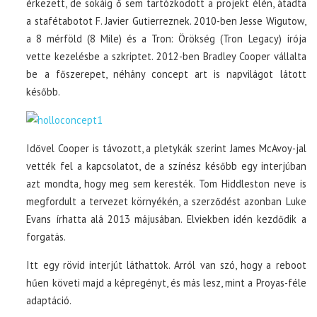
érkezett, de sokáig ő sem tartózkodott a projekt élén, átadta
a stafétabotot F. Javier Gutierreznek. 2010-ben Jesse Wigutow,
a 8 mérföld (8 Mile) és a Tron: Örökség (Tron Legacy) írója
vette kezelésbe a szkriptet. 2012-ben Bradley Cooper vállalta
be a főszerepet, néhány concept art is napvilágot látott
később.
Idővel Cooper is távozott, a pletykák szerint James McAvoy-jal
vették fel a kapcsolatot, de a színész később egy interjúban
azt mondta, hogy meg sem keresték. Tom Hiddleston neve is
megfordult a tervezet környékén, a szerződést azonban Luke
Evans írhatta alá 2013 májusában. Elviekben idén kezdődik a
forgatás.
Itt egy rövid interjút láthattok. Arról van szó, hogy a reboot
hűen követi majd a képregényt, és más lesz, mint a Proyas-féle
adaptáció.