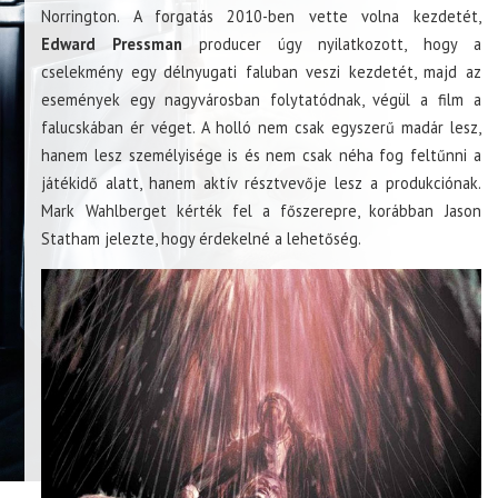
Norrington. A forgatás 2010-ben vette volna kezdetét,
Edward Pressman
producer úgy nyilatkozott, hogy a
cselekmény egy délnyugati faluban veszi kezdetét, majd az
események egy nagyvárosban folytatódnak, végül a film a
falucskában ér véget. A holló nem csak egyszerű madár lesz,
hanem lesz személyisége is és nem csak néha fog feltűnni a
játékidő alatt, hanem aktív résztvevője lesz a produkciónak.
Mark Wahlberget kérték fel a főszerepre, korábban Jason
Statham jelezte, hogy érdekelné a lehetőség.