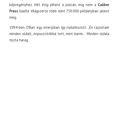
képregényhez. Hét évig pihent a polcán, míg nem a
Caliber
Press
kiadta. Világszerte több mint 750.000 példányban jelent
meg.
1994-ben O’Barr egy interjúban így nyilatkozott: „Én rajzoltam
minden oldalt, önpusztítóbbá tett, mint bármi… Minden oldala
tiszta harag.