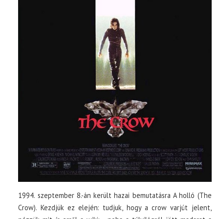
1994. szeptember 8.-án került hazai bemutatásra A holló (The
Crow). Kezdjük ez elején: tudjuk, hogy a crow varjút jelent,