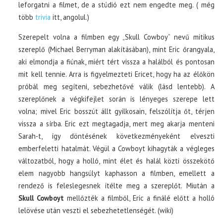
leforgatni a filmet, de a stúdió ezt nem engedte meg. ( még
több
trivia
itt, angolul.)
Szerepelt volna a filmben egy „Skull Cowboy” nevű mitikus
szereplő (Michael Berryman alakításában), mint Eric őrangyala,
aki elmondja a fiúnak, miért tért vissza a halálból és pontosan
mit kell tennie. Arra is figyelmezteti Ericet, hogy ha az élőkön
próbál meg segíteni, sebezhetővé válik (lásd lentebb). A
szereplőnek a végkifejlet során is lényeges szerepe lett
volna; mivel Eric bosszút állt gyilkosain, felszólítja őt, térjen
vissza a sírba. Eric ezt megtagadja, mert meg akarja menteni
Sarah-t, így döntésének következményeként elveszti
emberfeletti hatalmát. Végül a Cowboyt kihagyták a végleges
változatból, hogy a holló, mint élet és halál közti összekötő
elem nagyobb hangsúlyt kaphasson a filmben, emellett a
rendező is feleslegesnek ítélte meg a szereplőt. Miután a
Skull Cowboyt
mellőzték a filmből, Eric a finálé előtt a holló
lelövése után veszti el sebezhetetlenségét. (wiki)