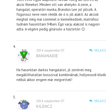
akcio filmeket. Minden ott van ahelyén. A zene, a
hangulat, operatőri munka, Brandon Lee jol játszik. A
főgonosz neve nem rémlik de ő is jól alakít. Az akciok
meghát még mai szemmel is kiemelkedőek, matrixhoz
tudnám hasonlítani 94ben. Égő varju alakzat is nagyon
adta. A végére pedig gitársolo a háztetőn 🙂
2014. szeptember 07.
VÁLASZ
BANANAJOE
Ha hasonlóan darkos hangulatot, jó zenével meg
megállíthatatlan bosszúval kombinálnak, hollywoodi klisék
nélkül akkor engem már megvettek!
2014. szeptember 07.
VÁLASZ
KILENCZ