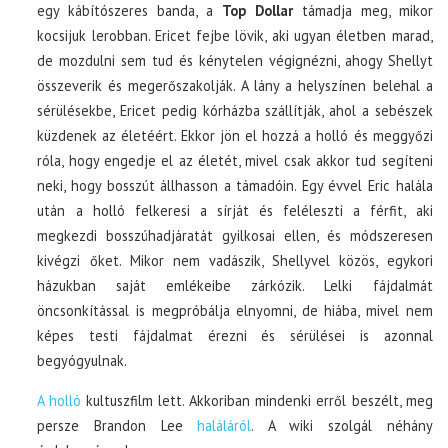
egy kábítószeres banda, a
Top Dollar
támadja meg, mikor
kocsijuk lerobban. Ericet fejbe lövik, aki ugyan életben marad,
de mozdulni sem tud és kénytelen végignézni, ahogy Shellyt
összeverik és megerőszakolják. A lány a helyszínen belehal a
sérülésekbe, Ericet pedig kórházba szállítják, ahol a sebészek
küzdenek az életéért. Ekkor jön el hozzá a holló és meggyőzi
róla, hogy engedje el az életét, mivel csak akkor tud segíteni
neki, hogy bosszút állhasson a támadóin. Egy évvel Eric halála
után a holló felkeresi a sírját és feléleszti a férfit, aki
megkezdi bosszúhadjáratát gyilkosai ellen, és módszeresen
kivégzi őket. Mikor nem vadászik, Shellyvel közös, egykori
házukban saját emlékeibe zárkózik. Lelki fájdalmát
öncsonkítással is megpróbálja elnyomni, de hiába, mivel nem
képes testi fájdalmat érezni és sérülései is azonnal
begyógyulnak.
A holló
kultuszfilm lett. Akkoriban mindenki erről beszélt, meg
persze Brandon Lee
haláláról
. A wiki szolgál néhány