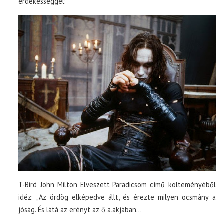
érdekességgel:
T-Bird John Milton Elveszett Paradicsom című költeményéből
idéz: „Az ördög elképedve állt, és érezte milyen ocsmány a
jóság. És látá az erényt az ő alakjában…”