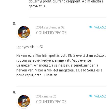
dollárnyi profit csurrant cseppent. A cím eladta a
gagyikat is.
2014. szeptember 08.
VÁLASZ
COUNTRYPECOS
Igényes cikk!!! 🙂
Nekem ez a film hiánypótlás volt. Kb 5 éve láttam először,
rögtön az egyik kedvencemmé vált. Vagy évente
újranézem. A hangulat, a színészek, a zenék, minden a
helyén van. Mikor a NIN-től megszólal a Dead Souls és a
holló repül, pfff… Hibátlan.
2015. május 25.
VÁLASZ
COUNTRYPECOS