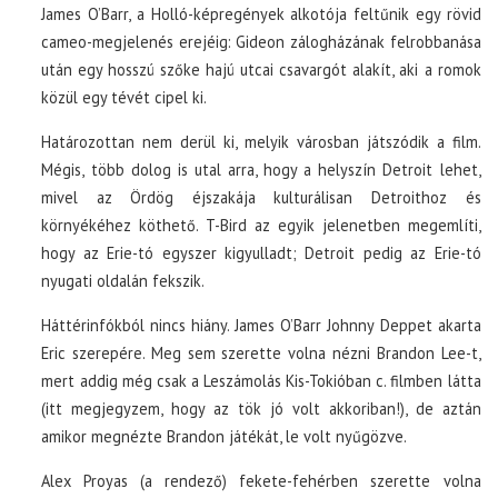
James O’Barr, a Holló-képregények alkotója feltűnik egy rövid
cameo-megjelenés erejéig: Gideon zálogházának felrobbanása
után egy hosszú szőke hajú utcai csavargót alakít, aki a romok
közül egy tévét cipel ki.
Határozottan nem derül ki, melyik városban játszódik a film.
Mégis, több dolog is utal arra, hogy a helyszín Detroit lehet,
mivel az Ördög éjszakája kulturálisan Detroithoz és
környékéhez köthető. T-Bird az egyik jelenetben megemlíti,
hogy az Erie-tó egyszer kigyulladt; Detroit pedig az Erie-tó
nyugati oldalán fekszik.
Háttérinfókból nincs hiány. James O’Barr Johnny Deppet akarta
Eric szerepére. Meg sem szerette volna nézni Brandon Lee-t,
mert addig még csak a Leszámolás Kis-Tokióban c. filmben látta
(itt megjegyzem, hogy az tök jó volt akkoriban!), de aztán
amikor megnézte Brandon játékát, le volt nyűgözve.
Alex Proyas (a rendező) fekete-fehérben szerette volna