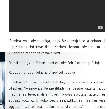
Koimbra volt olyan drága, hogy összegyűjtötte a reboot-al
kapcsolatos információkat. Közben leírom röviden, mi a
különbség reboot és remake közt:
Remake = egy korábban készített film felújított adaptációja
Reboot = újragondolás az alapoktól kezdve
Koimbra: 2008-ban jelentették be, hogy elkészül a reboot,
Stephen Norringon, a Penge (Blade) rendezője vállalta, hogy
megírja és levezényli a filmet. “Proyas alkotása gótikus és
stilizált volt, az új Holló pedig realisztikus és misztikus lesz
egyben, szinte már dokumentarista stílusú” – mondta