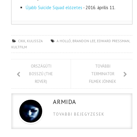
Újabb Suicide Squad előzetes
- 2016. április 11.
CIKK
,
KULISSZA
A HOLLÓ
,
BRANDON LEE
,
EDWARD PRESSMAN
,
KULTFILM
ORSZÁGÚTI
TOVÁBBI
BOSSZÚ (THE
TERMINATOR
ROVER)
FILMEK JÖNNEK
ARMIDA
TOVABBI BEJEGYZESEK