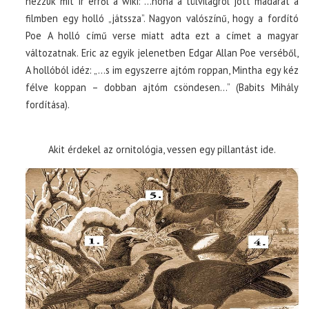
nézzük mit ír erről a wiki: …noha a túlvilágról jött madarat a
filmben egy holló „játssza”. Nagyon valószínű, hogy a fordító
Poe A holló című verse miatt adta ezt a címet a magyar
változatnak. Eric az egyik jelenetben Edgar Allan Poe verséből,
A hollóból idéz: „…s im egyszerre ajtóm roppan, Mintha egy kéz
félve koppan – dobban ajtóm csöndesen…” (Babits Mihály
fordítása).
Akit érdekel az ornitológia, vessen egy pillantást ide.