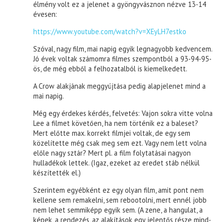
élmény volt ez a jelenet a gyöngyvásznon nézve 13-14
évesen:
https://www.youtube.com/watch?v=XEyLH7estko
Szóval, nagy film, mai napig egyik legnagyobb kedvencem.
Jó évek voltak számomra filmes szempontból a 93-94-95-
ös, de még ebből a felhozatalból is kiemelkedett.
A Crow alakjának meggyújtása pedig alapjelenet mind a
mai napig.
Még egy érdekes kérdés, felvetés: Vajon sokra vitte volna
Lee a filmet követően, ha nem történik ez a baleset?
Mert előtte max. korrekt filmjei voltak, de egy sem
közelítette még csak meg sem ezt. Vagy nem lett volna
előle nagy sztár? Mert pl. a film folytatásai nagyon
hulladékok lettek. (Igaz, ezeket az eredet stáb nélkül
készítették el.)
Szerintem egyébként ez egy olyan film, amit pont nem
kellene sem remakelni, sem rebootolni, mert ennél jobb
nem lehet semmiképp egyik sem. (A zene, a hangulat, a
képek, a rendezés, az alakítások egy jelentős része mind-