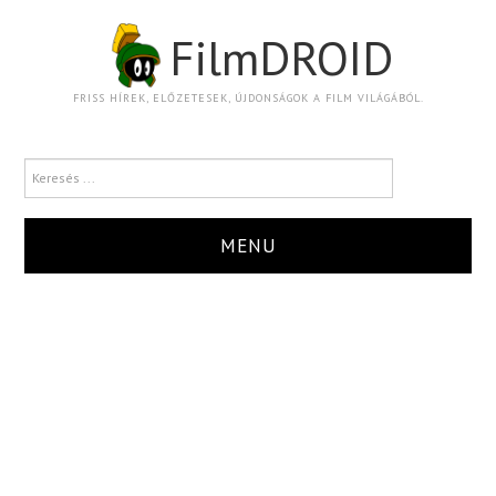
FilmDROID
FRISS HÍREK, ELŐZETESEK, ÚJDONSÁGOK A FILM VILÁGÁBÓL.
MENU
HÍR
TRAILER
KRITIKA
BOXOFFICE