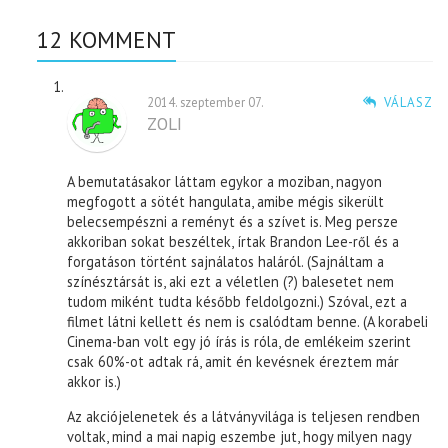
12 KOMMENT
2014. szeptember 07.
VÁLASZ
ZOLI
A bemutatásakor láttam egykor a moziban, nagyon
megfogott a sötét hangulata, amibe mégis sikerült
belecsempészni a reményt és a szívet is. Meg persze
akkoriban sokat beszéltek, írtak Brandon Lee-ről és a
forgatáson történt sajnálatos haláról. (Sajnáltam a
színésztársát is, aki ezt a véletlen (?) balesetet nem
tudom miként tudta később feldolgozni.) Szóval, ezt a
filmet látni kellett és nem is csalódtam benne. (A korabeli
Cinema-ban volt egy jó írás is róla, de emlékeim szerint
csak 60%-ot adtak rá, amit én kevésnek éreztem már
akkor is.)
Az akciójelenetek és a látványvilága is teljesen rendben
voltak, mind a mai napig eszembe jut, hogy milyen nagy