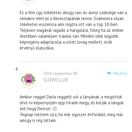
Ez a film úgy tökéletes ahogy van, és annyi szüksége van a
remakre mint pl a Keresztapának lenne. Számomra olyan
tökéletes esszencia ami régóta ott van a top 10-ben.
Teljesen magával ragadó a hangulata, főleg ha az ember
életében valamilyen trauma van. Minden idők legjobb
képregény adaptációja a sötét lovag mellett, örök
érvényű klasszikus.
2014. szeptember 08.
VÁLASZ
SLOWCLUB
Amikor reggel Darla reggelit süt a lányának, a mögöttük
lévő tv képernyőjén épp híradó megy, és kiírják a lángok
elé, hogy Detroit. 🙂
Tegnap néztem újra, ha már egyszer évforduló, meg már
amúgy is rég láttam.