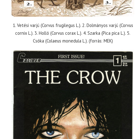
1. Vetési varjú (Corvus frugilegus L.). 2. Dolmányos varjú (Corvus
cornix L.). 3. Holló (Corvus corax L.). 4. Szarka (Pica pica L.). 5.
Csóka (Colaeus monedula L.). (forrás: MEK)