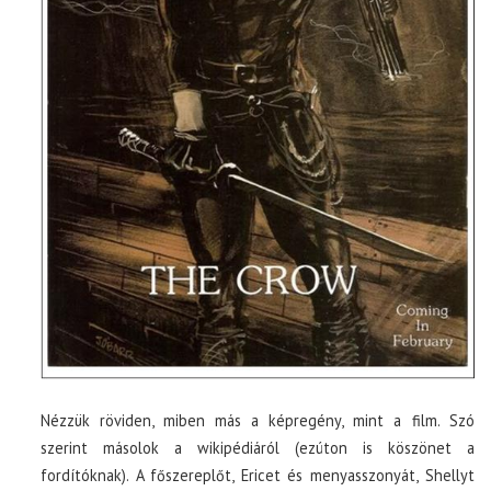
Nézzük röviden, miben más a képregény, mint a film. Szó
szerint másolok a wikipédiáról (ezúton is köszönet a
fordítóknak). A főszereplőt, Ericet és menyasszonyát, Shellyt