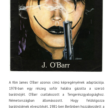
A film James O’Barr azonos című képregényének adaptációja.
1978-ban egy részeg sofőr halálra gázolta a szerző
barátnőjét. O’Barr csatlakozott a Tengerészgyalogsághoz.
Németországban állomásozott. Hogy feldolgozza
barátnőjének elvesztését, 1981-ben Berlinben hozzákezdett a