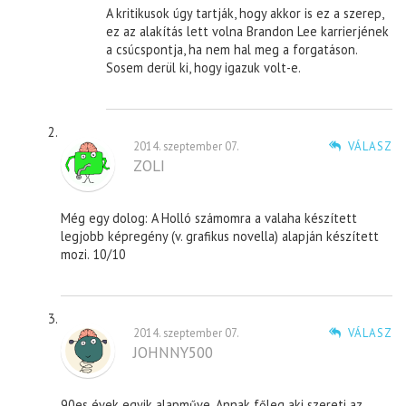
A kritikusok úgy tartják, hogy akkor is ez a szerep,
ez az alakítás lett volna Brandon Lee karrierjének
a csúcspontja, ha nem hal meg a forgatáson.
Sosem derül ki, hogy igazuk volt-e.
2014. szeptember 07.
VÁLASZ
ZOLI
Még egy dolog: A Holló számomra a valaha készített
legjobb képregény (v. grafikus novella) alapján készített
mozi. 10/10
2014. szeptember 07.
VÁLASZ
JOHNNY500
90es évek egyik alapműve. Annak főleg aki szereti az