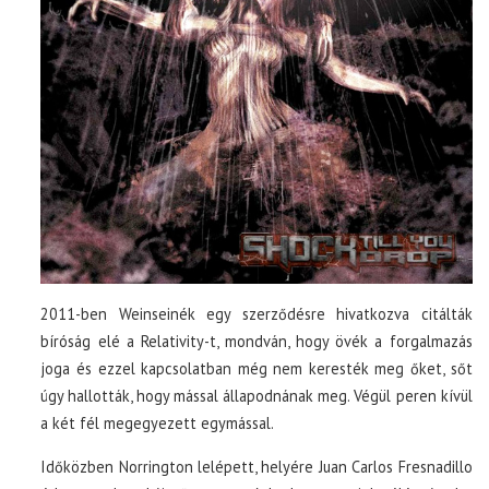
2011-ben Weinseinék egy szerződésre hivatkozva citálták
bíróság elé a Relativity-t, mondván, hogy övék a forgalmazás
joga és ezzel kapcsolatban még nem keresték meg őket, sőt
úgy hallották, hogy mással állapodnának meg. Végül peren kívül
a két fél megegyezett egymással.
Időközben Norrington lelépett, helyére Juan Carlos Fresnadillo