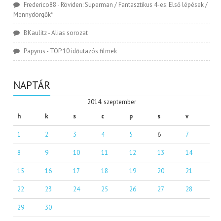
Frederico88
-
Röviden: Superman / Fantasztikus 4-es: Első lépések /
Mennydörgők*
BKaulitz
-
Alias sorozat
Papyrus
-
TOP 10 időutazós filmek
NAPTÁR
2014. szeptember
h
k
s
c
p
s
v
1
2
3
4
5
6
7
8
9
10
11
12
13
14
15
16
17
18
19
20
21
22
23
24
25
26
27
28
29
30