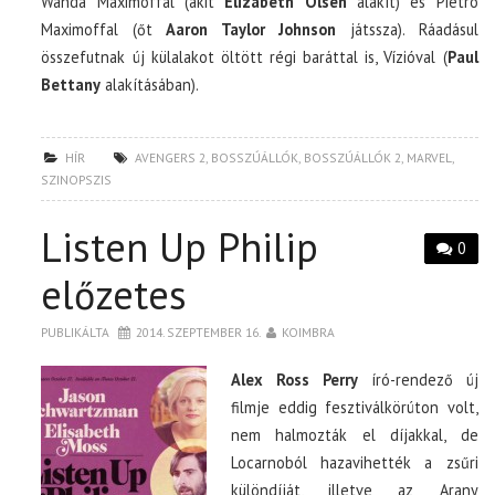
Wanda Maximoffal (akit
Elizabeth Olsen
alakít) és Pietro
Maximoffal (őt
Aaron Taylor Johnson
játssza). Ráadásul
összefutnak új külalakot öltött régi baráttal is, Vízióval (
Paul
Bettany
alakításában).
HÍR
AVENGERS 2
,
BOSSZÚÁLLÓK
,
BOSSZÚÁLLÓK 2
,
MARVEL
,
SZINOPSZIS
Listen Up Philip
0
előzetes
PUBLIKÁLTA
2014. SZEPTEMBER 16.
KOIMBRA
Alex Ross Perry
író-rendező új
filmje eddig fesztiválkörúton volt,
nem halmozták el díjakkal, de
Locarnoból hazavihették a zsűri
különdíját, illetve az Arany