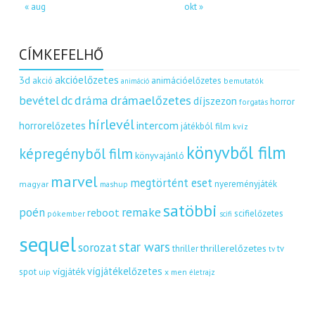
« aug
okt »
CÍMKEFELHŐ
akcióelőzetes
3d
akció
animációelőzetes
bemutatók
animáció
dráma
drámaelőzetes
bevétel
dc
díjszezon
horror
forgatás
hírlevél
intercom
horrorelőzetes
játékból film
kvíz
könyvből film
képregényből film
könyvajánló
marvel
megtörtént eset
nyereményjáték
magyar
mashup
satöbbi
remake
poén
reboot
scifielőzetes
pókember
scifi
sequel
star wars
sorozat
thrillerelőzetes
thriller
tv
tv
vígjátékelőzetes
vígjáték
spot
uip
x men
életrajz