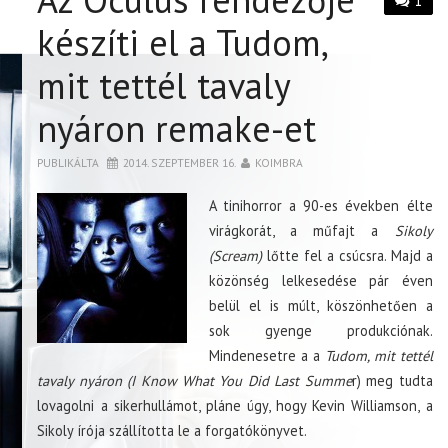
1
készíti el a Tudom,
mit tettél tavaly
nyáron remake-et
PUBLIKÁLTA
2014. SZEPTEMBER 16.
KOIMBRA
A tinihorror a 90-es években élte
virágkorát, a műfajt a
Sikoly
(Scream)
lőtte fel a csúcsra. Majd a
közönség lelkesedése pár éven
belül el is múlt, köszönhetően a
sok gyenge produkciónak.
Mindenesetre a a
Tudom, mit tettél
tavaly nyáron (I Know What You Did Last Summe
r) meg tudta
lovagolni a sikerhullámot, pláne úgy, hogy Kevin Williamson, a
Sikoly írója szállította le a forgatókönyvet.