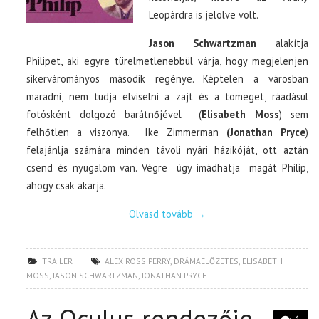
Leopárdra is jelölve volt.
Jason Schwartzman
alakítja
Philipet, aki egyre türelmetlenebbül várja, hogy megjelenjen
sikervárományos második regénye. Képtelen a városban
maradni, nem tudja elviselni a zajt és a tömeget, ráadásul
fotósként dolgozó barátnőjével (
Elisabeth Moss
) sem
felhőtlen a viszonya. Ike Zimmerman
(Jonathan Pryce
)
felajánlja számára minden távoli nyári házikóját, ott aztán
csend és nyugalom van. Végre úgy imádhatja magát Philip,
ahogy csak akarja.
Olvasd tovább
→
TRAILER
ALEX ROSS PERRY
,
DRÁMAELŐZETES
,
ELISABETH
MOSS
,
JASON SCHWARTZMAN
,
JONATHAN PRYCE
Az Oculus rendezője