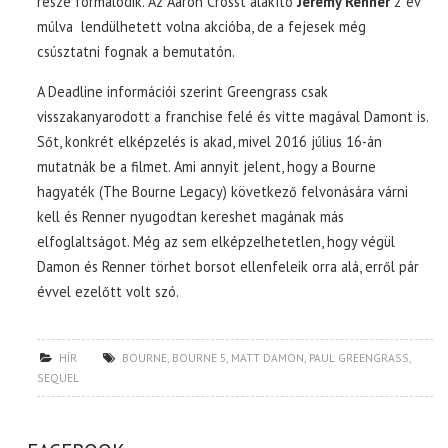
része formálódik. Az Aaron Crosst alakító
Jeremy Renner
2 év
múlva lendülhetett volna akcióba, de a fejesek még
csúsztatni fognak a bemutatón.
A Deadline információi szerint Greengrass csak
visszakanyarodott a franchise felé és vitte magával Damont is.
Sőt, konkrét elképzelés is akad, mivel 2016 július 16-án
mutatnák be a filmet. Ami annyit jelent, hogy a Bourne
hagyaték (The Bourne Legacy) következő felvonására várni
kell és Renner nyugodtan kereshet magának más
elfoglaltságot. Még az sem elképzelhetetlen, hogy végül
Damon és Renner törhet borsot ellenfeleik orra alá, erről pár
évvel ezelőtt volt szó.
HÍR
BOURNE
,
BOURNE 5
,
MATT DAMON
,
PAUL GREENGRASS
,
SEQUEL