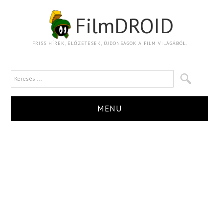
FilmDROID
FRISS HÍREK, ELŐZETESEK, ÚJDONSÁGOK A FILM VILÁGÁBÓL.
MENU
HÍR
TRAILER
KRITIKA
BOXOFFICE