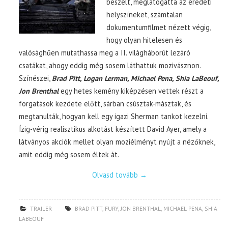
beszélt, meglátogatta az eredeti
helyszíneket, számtalan
dokumentumfilmet nézett végig,
hogy olyan hitelesen és
valósághűen mutathassa meg a II. világháborút lezáró
csatákat, ahogy eddig még sosem láthattuk mozivásznon.
Színészei,
Brad Pitt, Logan Lerman, Michael Pena, Shia LaBeouf,
Jon Brenthal
egy hetes kemény kiképzésen vettek részt a
forgatások kezdete előtt, sárban csúsztak-másztak, és
megtanulták, hogyan kell egy igazi Sherman tankot kezelni.
Ízig-vérig realisztikus alkotást készített David Ayer, amely a
látványos akciók mellet olyan moziélményt nyújt a nézőknek,
amit eddig még sosem éltek át.
Olvasd tovább
→
TRAILER
BRAD PITT
,
FURY
,
JON BRENTHAL
,
MICHAEL PENA
,
SHIA
LABEOUF