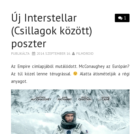
Új Interstellar
1
(Csillagok között)
poszter
PUBLIKÁLTA
2014. SZEPTEMBER 16.
FILMDROID
Az Empire címlapjából mutálódott. McConaughey az Európán?
Az túl közel lenne térugrással.
Alatta átismételjük a régi
anyagot.