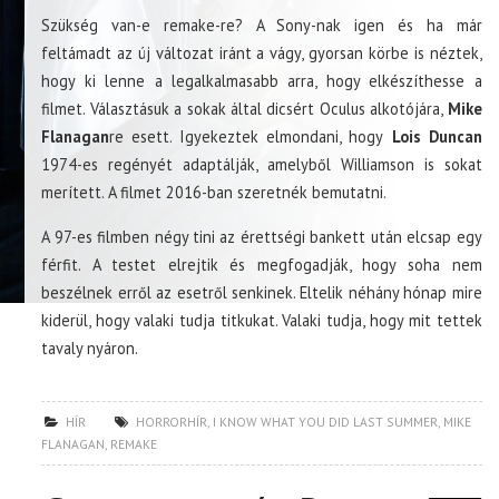
Szükség van-e remake-re? A Sony-nak igen és ha már
feltámadt az új változat iránt a vágy, gyorsan körbe is néztek,
hogy ki lenne a legalkalmasabb arra, hogy elkészíthesse a
filmet. Választásuk a sokak által dicsért Oculus alkotójára,
Mike
Flanagan
re esett. Igyekeztek elmondani, hogy
Lois Duncan
1974-es regényét adaptálják, amelyből Williamson is sokat
merített. A filmet 2016-ban szeretnék bemutatni.
A 97-es filmben négy tini az érettségi bankett után elcsap egy
férfit. A testet elrejtik és megfogadják, hogy soha nem
beszélnek erről az esetről senkinek. Eltelik néhány hónap mire
kiderül, hogy valaki tudja titkukat. Valaki tudja, hogy mit tettek
tavaly nyáron.
HÍR
HORRORHÍR
,
I KNOW WHAT YOU DID LAST SUMMER
,
MIKE
FLANAGAN
,
REMAKE