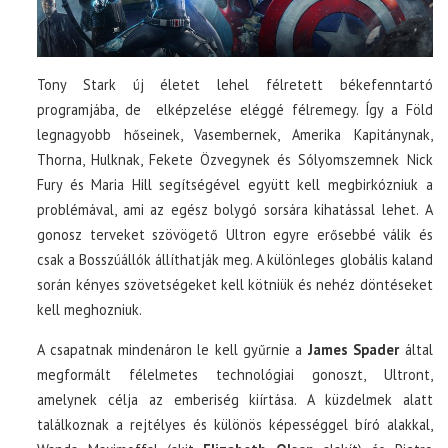
Tony Stark új életet lehel félretett békefenntartó
programjába, de elképzelése eléggé félremegy. Így a Föld
legnagyobb hőseinek, Vasembernek, Amerika Kapitánynak,
Thorna, Hulknak, Fekete Özvegynek és Sólyomszemnek Nick
Fury és Maria Hill segítségével együtt kell megbirkózniuk a
problémával, ami az egész bolygó sorsára kihatással lehet. A
gonosz terveket szövögető Ultron egyre erősebbé válik és
csak a Bosszúállók állíthatják meg. A különleges globális kaland
során kényes szövetségeket kell kötniük és nehéz döntéseket
kell meghozniuk.
A csapatnak mindenáron le kell gyűrnie a
James Spader
által
megformált félelmetes technológiai gonoszt, Ultront,
amelynek célja az emberiség kiírtása. A küzdelmek alatt
találkoznak a rejtélyes és különös képességgel bíró alakkal,