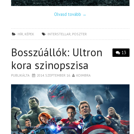
Olvasd tovább
→
HÍR
,
KÉPEK
INTERSTELLAR
,
POSZTER
Bosszúállók: Ultron
13
kora szinopszisa
PUBLIKÁLTA
2014. SZEPTEMBER 16.
KOIMBRA