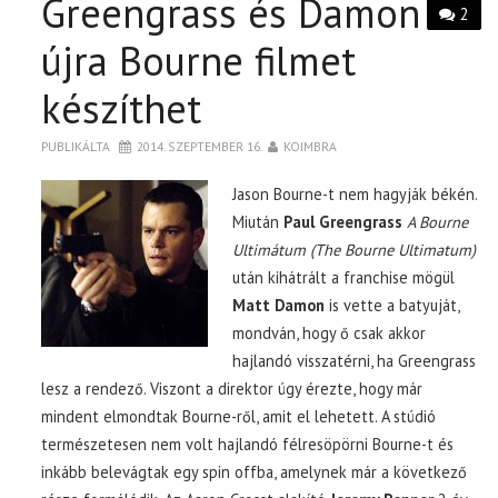
Greengrass és Damon
2
újra Bourne filmet
készíthet
PUBLIKÁLTA
2014. SZEPTEMBER 16.
KOIMBRA
Jason Bourne-t nem hagyják békén.
Miután
Paul Greengrass
A Bourne
Ultimátum (The Bourne Ultimatum)
után kihátrált a franchise mögül
Matt Damon
is vette a batyuját,
mondván, hogy ő csak akkor
hajlandó visszatérni, ha Greengrass
lesz a rendező. Viszont a direktor úgy érezte, hogy már
mindent elmondtak Bourne-ről, amit el lehetett. A stúdió
természetesen nem volt hajlandó félresöpörni Bourne-t és
inkább belevágtak egy spin offba, amelynek már a következő