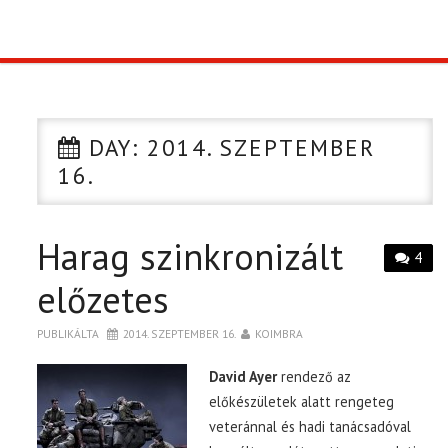
TOP10
KULISSZA
DAY:
2014. SZEPTEMBER
CIKK
16.
PÓLÓ RENDELÉS
Harag szinkronizált
4
előzetes
PUBLIKÁLTA
2014. SZEPTEMBER 16.
KOIMBRA
David Ayer
rendező az
előkészületek alatt rengeteg
veteránnal és hadi tanácsadóval