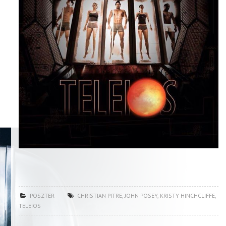
POSZTER
CHRISTIAN PITRE
,
JOHN POSEY
,
KRISTY HINCHCLIFFE
,
TELEIOS