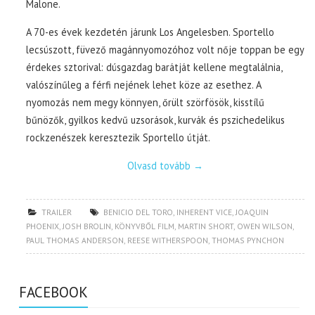
Malone.
A 70-es évek kezdetén járunk Los Angelesben. Sportello
lecsúszott, füvező magánnyomozóhoz volt nője toppan be egy
érdekes sztorival: dúsgazdag barátját kellene megtalálnia,
valószínűleg a férfi nejének lehet köze az esethez. A
nyomozás nem megy könnyen, őrült szörfösök, kisstílű
bűnözők, gyilkos kedvű uzsorások, kurvák és pszichedelikus
rockzenészek keresztezik Sportello útját.
Olvasd tovább
→
TRAILER
BENICIO DEL TORO
,
INHERENT VICE
,
JOAQUIN
PHOENIX
,
JOSH BROLIN
,
KÖNYVBŐL FILM
,
MARTIN SHORT
,
OWEN WILSON
,
PAUL THOMAS ANDERSON
,
REESE WITHERSPOON
,
THOMAS PYNCHON
FACEBOOK