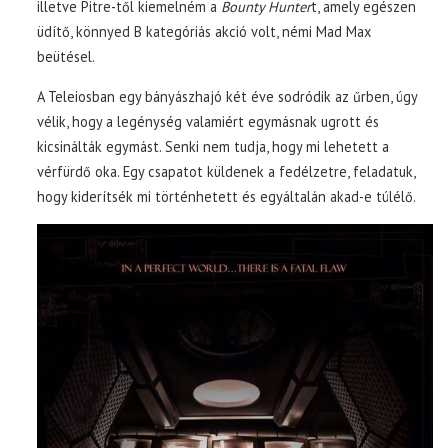
illetve Pitre-től kiemelném a
Bounty Hunter
t, amely egészen
üdítő, könnyed B kategóriás akció volt, némi Mad Max
beütésel.
A Teleiosban egy bányászhajó két éve sodródik az űrben, úgy
vélik, hogy a legénység valamiért egymásnak ugrott és
kicsinálták egymást. Senki nem tudja, hogy mi lehetett a
vérfürdő oka. Egy csapatot küldenek a fedélzetre, feladatuk,
hogy kiderítsék mi történhetett és egyáltalán akad-e túlélő.