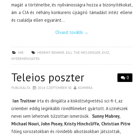
magát a történetbe, és nyilvánosságra hozza a bizonyítékokat,
ám a CIA és néhány konkurens újságíró támadást intéz ellene
és családja ellen egyaránt…
Olvasd tovább
→
HÍR
HEREMY RENNER
,
KILL THE MESSENGER
,
KVÍZ
,
NYEREMÉNYJÁTÉK
Teleios poszter
0
PUBLIKÁLTA
2014. SZEPTEMBER 30.
KOIMBRA
Ian Truitner
írta és dirigálta a kisköltségvetésű sci-fi-t, az
úriember eddig leginkább rövidfilmeket gyártott. A színészek
nevei sem lehetnek túlzottan ismerősök.
Sunny Mabrey,
Michael Nouri, John Posey, Kristy Hinchcliffe, Christian Pitre
főleg sorozatokban és rövidebb alkotásokban játszottak,