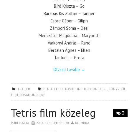
Bíró Kriszta – Go
Barabás Kis Zoltán – Tanner
Csöre Gábor – Gilipn
Zámbori Soma – Desi
Menszátor Magdolna – Marybeth
Várkonyi András – Rand
Bertalan Ágnes – Ellen
Tar Judit – Greta
Olvasd tovább
→
TRAILER
BEN AFFLECK
,
DAVID FINCHER
,
GONE GIRL
,
KÖNYVBŐL
FILM
,
ROSAMUND PIKE
Tetris film közeleg
3
PUBLIKÁLTA
2014. SZEPTEMBER 30.
KOIMBRA