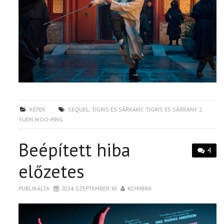
KÉPEK
SEQUEL
,
TIGRIS ÉS SÁRKÁNY
,
TIGRIS ÉS SÁRKÁNY 2
,
YUEN WOO-PING
Beépített hiba
4
előzetes
PUBLIKÁLTA
2014. SZEPTEMBER 30.
KOIMBRA