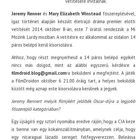
vetítésére invitálnak.
Jeremy Renner
és
Mary Elizabeth Winstead
főszereplésével,
igaz történet alapján készült életrajzi dráma premier előtti
vetítését 2014. október 8-án, este 7 órától rendezzük a Mi
Mozink Lurdy moziban. A vetítésre ez alkalommal az oldalon 14
páros belépő kerül kisorsolásra.
Ahhoz, hogy részt megnyerhesd a 14 páros belépő egyikét
nincs más dolgod, mint az alábbi egyszerű kérdésre a
filmdroid.blog@gmail.com
ra beküldeni a megfejtést. A játék
a FilmDroidon október 6 21.00 óráig tart, a helyes beküldők
között még aznap este kisorsolásra kerülnek a jegyek.
Jeremy Rennert melyik filmjéért jelölték Oscar-díjra a legjobb
főszereplő kategóriában?
Egy újságíró egy sztori nyomába eredve rájön, hogy a CIA keze
is benne van egy kokainszállítmányban, amelynek célja, hogy
egy nicaraguai lázadó sereget felfegyverezzen. Beleássa