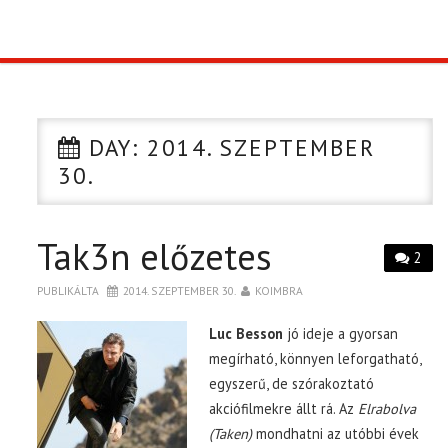
TOP10
KULISSZA
DAY:
2014. SZEPTEMBER
CIKK
30.
PÓLÓ RENDELÉS
Tak3n előzetes
2
PUBLIKÁLTA
2014. SZEPTEMBER 30.
KOIMBRA
Luc Besson
jó ideje a gyorsan
megírható, könnyen leforgatható,
egyszerű, de szórakoztató
akciófilmekre állt rá. Az
Elrabolva
(Taken)
mondhatni az utóbbi évek