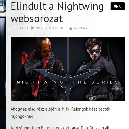
Elindult a Nightwing
0
websorozat
PUBLIKÁLTA
2014. SZEPTEMBER 30.
KOIMBRA
Ahogy az első rész elején is írják: Rajongók készítették
rajongóknak.
A középpontban Batman egykori társa, Dick Grayson áll.