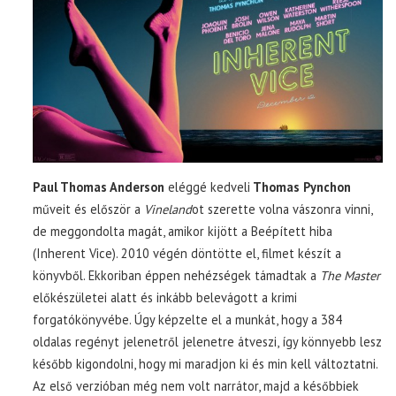
Paul Thomas Anderson
eléggé kedveli
Thomas Pynchon
műveit és először a
Vineland
ot szerette volna vászonra vinni,
de meggondolta magát, amikor kijött a Beépített hiba
(Inherent Vice). 2010 végén döntötte el, filmet készít a
könyvből. Ekkoriban éppen nehézségek támadtak a
The Master
előkészületei alatt és inkább belevágott a krimi
forgatókönyvébe. Úgy képzelte el a munkát, hogy a 384
oldalas regényt jelenetről jelenetre átveszi, így könnyebb lesz
később kigondolni, hogy mi maradjon ki és min kell változtatni.
Az első verzióban még nem volt narrátor, majd a későbbiek