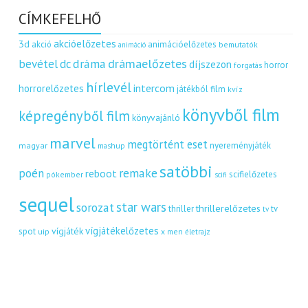
CÍMKEFELHŐ
akcióelőzetes
3d
akció
animációelőzetes
bemutatók
animáció
dráma
drámaelőzetes
bevétel
dc
díjszezon
horror
forgatás
hírlevél
intercom
horrorelőzetes
játékból film
kvíz
könyvből film
képregényből film
könyvajánló
marvel
megtörtént eset
nyereményjáték
magyar
mashup
satöbbi
remake
poén
reboot
scifielőzetes
pókember
scifi
sequel
star wars
sorozat
thrillerelőzetes
thriller
tv
tv
vígjátékelőzetes
vígjáték
spot
uip
x men
életrajz