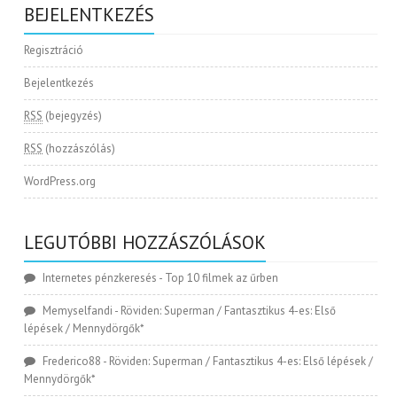
BEJELENTKEZÉS
Regisztráció
Bejelentkezés
RSS
(bejegyzés)
RSS
(hozzászólás)
WordPress.org
LEGUTÓBBI HOZZÁSZÓLÁSOK
Internetes pénzkeresés
-
Top 10 filmek az űrben
Memyselfandi
-
Röviden: Superman / Fantasztikus 4-es: Első
lépések / Mennydörgők*
Frederico88
-
Röviden: Superman / Fantasztikus 4-es: Első lépések /
Mennydörgők*