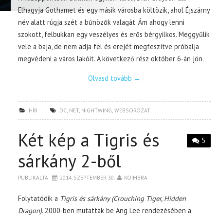
Elhagyja Gothamet és egy másik városba költözik, ahol Éjszárny
név alatt rúgja szét a bűnözők valagát. Ám ahogy lenni
szokott, felbukkan egy veszélyes és erős bérgyilkos. Meggyűlik
vele a baja, de nem adja fel és erejét megfeszítve próbálja
megvédeni a város lakóit. A következő rész október 6-án jön.
Olvasd tovább
→
HÍR
DC
,
NET
,
NIGHTWING
,
WEBSOROZAT
Két kép a Tigris és
5
sárkány 2-ből
PUBLIKÁLTA
2014. SZEPTEMBER 30.
KOIMBRA
Folytatódik a
Tigris és sárkány (Crouching Tiger, Hidden
Dragon)
. 2000-ben mutatták be Ang Lee rendezésében a