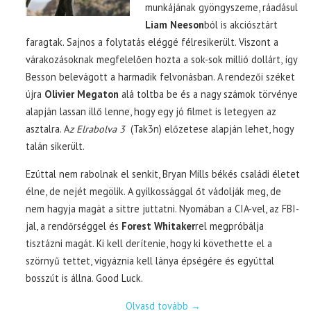
munkájának gyöngyszeme, ráadásul
Liam Neeson
ból is akciósztárt
faragtak. Sajnos a folytatás eléggé félresikerült. Viszont a
várakozásoknak megfelelően hozta a sok-sok millió dollárt, így
Besson belevágott a harmadik felvonásban. A rendezői széket
újra
Olivier Megaton
alá toltba be és a nagy számok törvénye
alapján lassan illő lenne, hogy egy jó filmet is letegyen az
asztalra. A
z Elrabolva 3
(Tak3n) előzetese alapján lehet, hogy
talán sikerült.
Ezúttal nem rabolnak el senkit, Bryan Mills békés családi életet
élne, de nejét megölik. A gyilkossággal őt vádolják meg, de
nem hagyja magát a sittre juttatni. Nyomában a CIA-vel, az FBI-
jal, a rendőrséggel és
Forest Whitaker
rel megpróbálja
tisztázni magát. Ki kell derítenie, hogy ki követhette el a
szörnyű tettet, vigyáznia kell lánya épségére és egyúttal
bosszút is állna. Good Luck.
Olvasd tovább
→