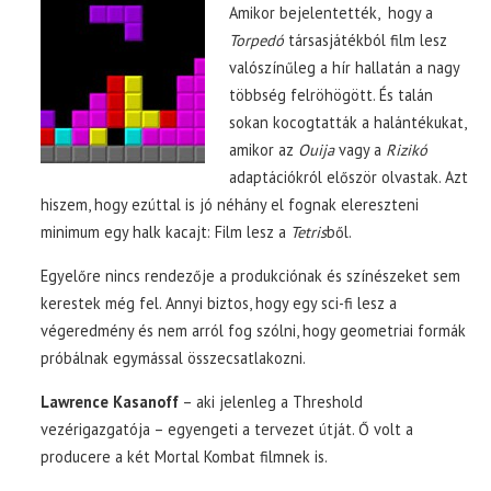
Amikor bejelentették, hogy a
Torpedó
társasjátékból film lesz
valószínűleg a hír hallatán a nagy
többség felröhögött. És talán
sokan kocogtatták a halántékukat,
amikor az
Ouija
vagy a
Rizikó
adaptációkról először olvastak. Azt
hiszem, hogy ezúttal is jó néhány el fognak elereszteni
minimum egy halk kacajt: Film lesz a
Tetris
ből.
Egyelőre nincs rendezője a produkciónak és színészeket sem
kerestek még fel. Annyi biztos, hogy egy sci-fi lesz a
végeredmény és nem arról fog szólni, hogy geometriai formák
próbálnak egymással összecsatlakozni.
Lawrence Kasanoff
– aki jelenleg a Threshold
vezérigazgatója – egyengeti a tervezet útját. Ő volt a
producere a két Mortal Kombat filmnek is.