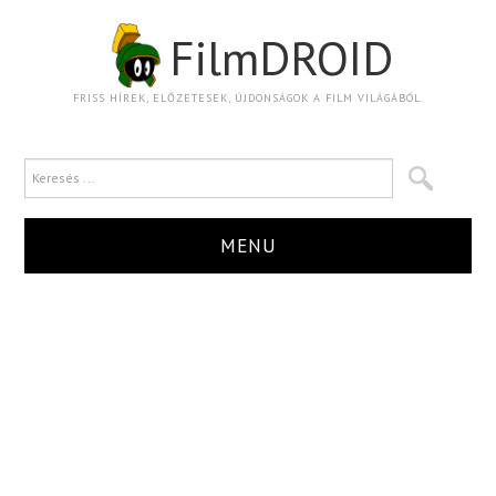
FilmDROID
FRISS HÍREK, ELŐZETESEK, ÚJDONSÁGOK A FILM VILÁGÁBÓL.
MENU
HÍR
TRAILER
KRITIKA
BOXOFFICE