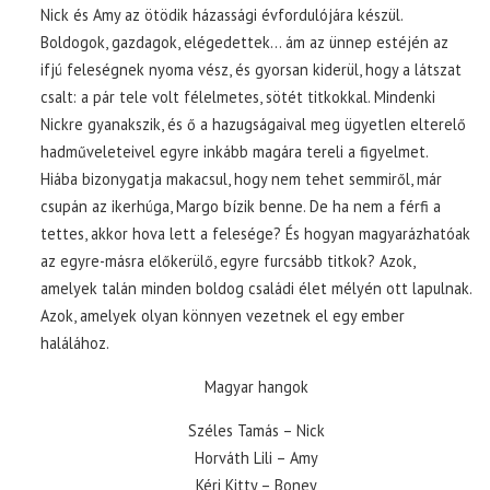
Nick és Amy az ötödik házassági évfordulójára készül.
Boldogok, gazdagok, elégedettek… ám az ünnep estéjén az
ifjú feleségnek nyoma vész, és gyorsan kiderül, hogy a látszat
csalt: a pár tele volt félelmetes, sötét titkokkal. Mindenki
Nickre gyanakszik, és ő a hazugságaival meg ügyetlen elterelő
hadműveleteivel egyre inkább magára tereli a figyelmet.
Hiába bizonygatja makacsul, hogy nem tehet semmiről, már
csupán az ikerhúga, Margo bízik benne. De ha nem a férfi a
tettes, akkor hova lett a felesége? És hogyan magyarázhatóak
az egyre-másra előkerülő, egyre furcsább titkok? Azok,
amelyek talán minden boldog családi élet mélyén ott lapulnak.
Azok, amelyek olyan könnyen vezetnek el egy ember
halálához.
Magyar hangok
Széles Tamás – Nick
Horváth Lili – Amy
Kéri Kitty – Boney