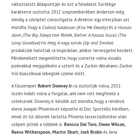
változtatott álláspontján és ezt a feladatot Sortilège
karakterre osztotta. 2012 szeptemberében Anderson még
mindig a szkriptet csinosítgatta. A direktor egy interjúban azt
mondta, hogy a
Csókolj halálosan (Kiss Me Deadly)
és a
Hosszú
álom (The Big Sleep)
noir filmek, illetve
A hosszú búcsú (The
Long Goodbye)
no meg
A nagy szívás (Up and Smoke)
produkciók hatottak rá inspirálóan, amikor tervezgetni kezdett.
Mindemellett megemlítette, hogy szerette volna vizuális
poénokkal megspékelni a sztorit és a Zucker-Abrahams-Zucker
trió klasszikusai lebegtek szeme előtt.
A főszerepet
Robert Downey Jr
.-ra osztották volna, 2011
őszén indult volna a forgatás, ami nem volt megfelelő a
színésznek. Downey Jr. később azt mondta, hogy a rendező
eleve Joaquin Phoenix-et képzelte el Doc Sportello bőrében,
mivel őt túl idősnek tartotta. Phoenix leszerződtetése után
szépen jöttek a többiek is:
Benicio Del Toro, Owen Wilson,
Reese Witherspoon, Martin Short, Josh Brolin
és Jena