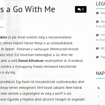
LEG
s a Go With Me
0
Int
Me
4-es: 
BRA
Fr
pkins
jó pár évvel ezelőtt még a visszavonuláson
es: El
, ehhez képest három filmje is az utómunkálatok
BK
r és éppen
Feltámad a vadnyugat (Westworld)
sorozat
esz részt. Ezt követően belevághat a
Go With Me
Pa
 amit a svéd
Daniel Alfredson
vezényelhet le. A rendező
 színész a
Kidnapping Freddy Heineken
t készítettek
is oly rég.
NAP
rodukció. Egy fiatal nő visszaköltözik szülővárosába, ahol
ckway néven emlegetett férfi kezdi zaklatni. Nem hátrál
h
nem sietnek a segítségére és még a seriff is azt
1
ozna. Egyedül a Hopkins által játszott favágót és segédjét