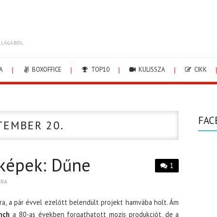
ILÁGÁBÓL.
A
BOXOFFICE
TOP10
KULISSZA
CIKK
FAC
TEMBER 20.
 képek: Dűne
1
BRA
a, a pár évvel ezelőtt belendült projekt hamvába holt. Ám
nch
a 80-as években forgathatott mozis produkciót, de a