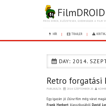
FilmDROID
FRISS HÍREK, ELŐZETESEK, ÚJDONSÁGOK A FILM V
HÍR
TRAILER
KRITIK
DAY:
2014. SZEP
Retro forgatási
PUBLIKÁLTA
2014. SZEPTEMBER 20.
KOIM
Egy igazán jó
Dűne
film még várat magár
Frank Herbert
klasszikusából
David Ly