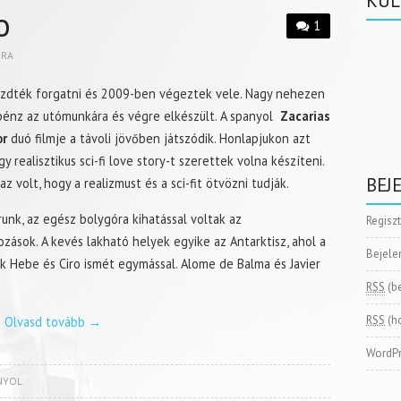
KÜL
o
1
BRA
zdték forgatni és 2009-ben végeztek vele. Nagy nehezen
pénz az utómunkára és végre elkészült. A spanyol
Zacarias
r
duó filmje a távoli jövőben játszódik. Honlapjukon azt
gy realisztikus sci-fi love story-t szerettek volna készíteni.
BEJ
z volt, hogy a realizmust és a sci-fit ötvözni tudják.
unk, az egész bolygóra kihatással voltak az
Regisz
ozások. A kevés lakható helyek egyike az Antarktisz, ahol a
Bejele
zik Hebe és Ciro ismét egymással. Alome de Balma és Javier
RSS
(b
RSS
(h
Olvasd tovább
→
WordPr
NYOL