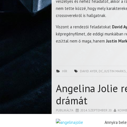
veszélyes és nehéz feladatot, akkor a r
nem tette közzé, hogy mely karaktereke
crossoverekről is hallgatnak.
Viszont a rendezői feladatokat
David A
képregényfilmet, de eddigi munkáiban r
ezúttal nem ő maga, hanem
Justin Mar
HÍR
DAVID AYER
,
DC
,
JUSTIN MARKS
Angelina Jolie r
drámát
PUBLIKÁLTA
2014. SZEPTEMBER 20.
KOIM
Annyira bele