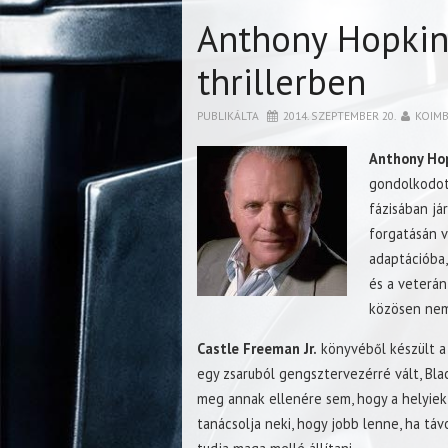
Anthony Hopkin
thrillerben
PUBLIKÁLTA
2014. SZEPTEMBER 20.
KOIM
Anthony Ho
gondolkodott
fázisában já
forgatásán v
adaptációba,
és a veterán
közösen nem 
Castle Freeman Jr.
könyvéből készült a p
egy zsaruból gengsztervezérré vált, Bla
meg annak ellenére sem, hogy a helyiek 
tanácsolja neki, hogy jobb lenne, ha táv