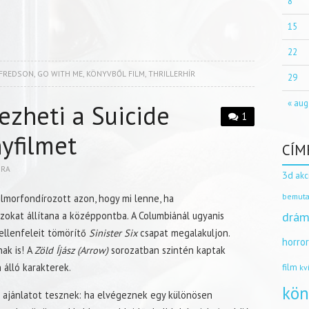
8
15
22
LFREDSON
,
GO WITH ME
,
KÖNYVBŐL FILM
,
THRILLERHÍR
29
« aug
ezheti a Suicide
1
yfilmet
CÍM
BRA
3d
akc
bemuta
elmorfondírozott azon, hogy mi lenne, ha
okat állítana a középpontba. A Columbiánál ugyanis
drám
ellenfeleit tömörítő
Sinister Six
csapat megalakuljon.
horro
nak is! A
Zöld Íjász (Arrow)
sorozatban szintén kaptak
 álló karakterek.
film
kv
kön
ajánlatot tesznek: ha elvégeznek egy különösen