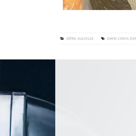
KÉPEK
,
KULISSZA
DAVID LYNCH
,
DŰ