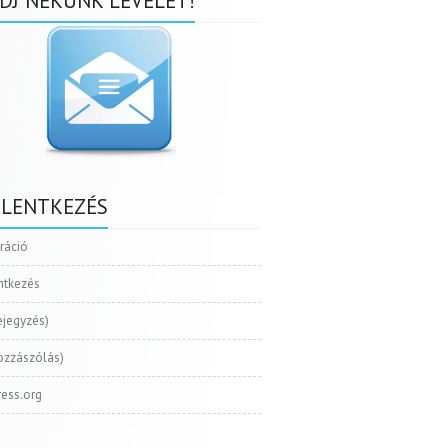
DJ NEKÜNK LEVELET!
ELENTKEZÉS
tráció
ntkezés
ejegyzés)
ozzászólás)
ess.org