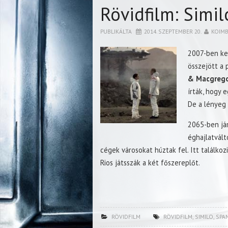
Rövidfilm: Simil
PUBLIKÁLTA
2014. SZEPTEMBER 20.
KOIM
2007-ben ke
összejött a 
& Macgrego
írták, hogy e
De a lényeg a
2065-ben jár
éghajlatvált
cégek városokat húztak fel. Itt találko
Rios játsszák a két főszereplőt.
RÖVIDFILM
RÖVIDFILM
,
SIMILO
,
SPA