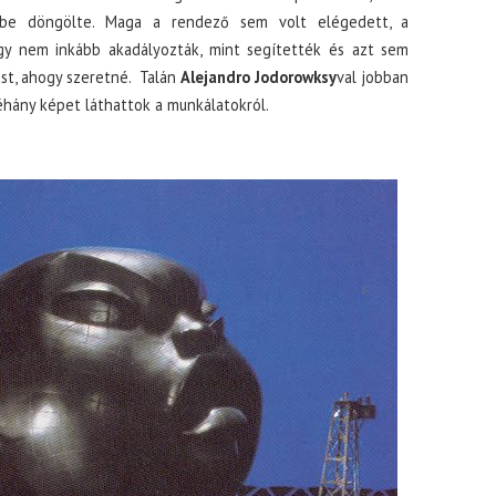
ldbe döngölte. Maga a rendező sem volt elégedett, a
gy nem inkább akadályozták, mint segítették és azt sem
st, ahogy szeretné. Talán
Alejandro Jodorowksy
val jobban
éhány képet láthattok a munkálatokról.