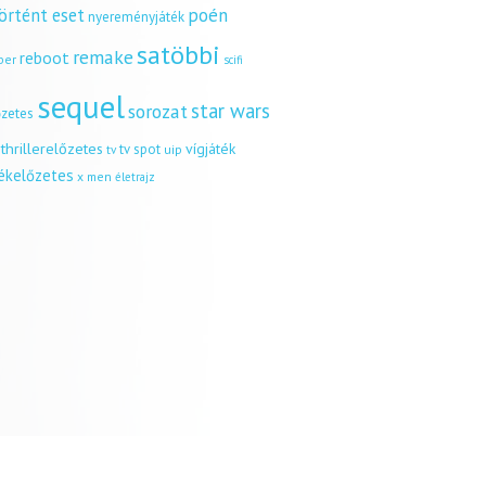
örtént eset
poén
nyereményjáték
satöbbi
remake
reboot
ber
scifi
sequel
star wars
sorozat
őzetes
thrillerelőzetes
vígjáték
tv spot
uip
tv
tékelőzetes
x men
életrajz