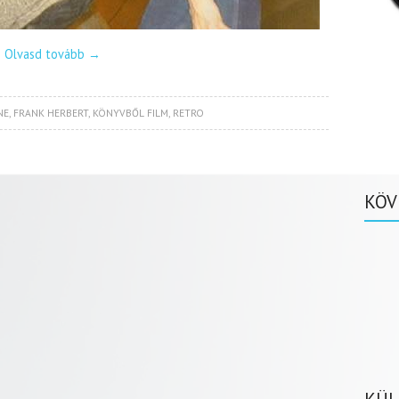
Olvasd tovább
→
NE
,
FRANK HERBERT
,
KÖNYVBŐL FILM
,
RETRO
KÖV