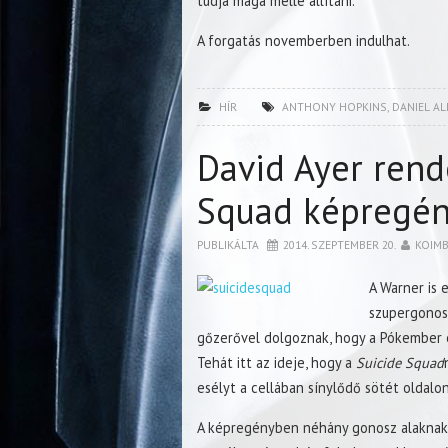
tudja maga mellé állítani.
A forgatás novemberben indulhat.
HÍR
ANTHONY HOPKINS
,
DANIEL A
David Ayer rend
Squad képregén
PUBLIKÁLTA
2014. SZEPTEMBER 20.
KOIM
A Warner is 
szupergonosz
gőzerővel dolgoznak, hogy a Pókember 
Tehát itt az ideje, hogy a
Suicide Squad
esélyt a cellában sínylődő sötét oldalon
A képregényben néhány gonosz alaknak 