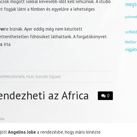
ácsok mögött sokkal kevesebb időt kell lehúzniuk. A stúdió
megt
t fogjuk látni a filmben és egyelőre a lehetséges
pókem
yer
re bíznák. Ayer eddig még nem készített
scifiel
ettenthetetlen főhősöket láthattunk. A forgatókönyvet
thriller
ks
írta.
vígjá
,
KÉPREGÉNYBŐL FILM
,
SUICIDE SQUAD
endezheti az Africa
0
BRA
jött
Angelina Jolie
a rendezésbe, hogy máris kinézte