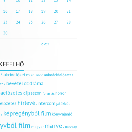
9
10
11
12
13
14
16
17
18
19
20
21
23
24
25
26
27
28
30
okt »
KEFELHŐ
akcióelőzetes
ió
animációelőzetes
animáció
dráma
bevétel
dc
tók
aelőzetes
díjszezon
horror
forgatás
hírlevél
intercom
relőzetes
játékból
képregényből film
könyvajánló
íz
yvből film
marvel
magyar
mashup