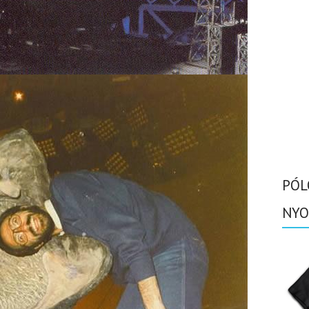
PÓL
NYO