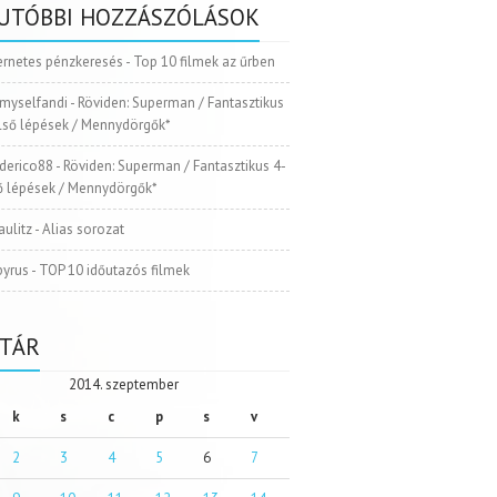
UTÓBBI HOZZÁSZÓLÁSOK
ernetes pénzkeresés
-
Top 10 filmek az űrben
myselfandi
-
Röviden: Superman / Fantasztikus
Első lépések / Mennydörgők*
ederico88
-
Röviden: Superman / Fantasztikus 4-
ső lépések / Mennydörgők*
aulitz
-
Alias sorozat
pyrus
-
TOP 10 időutazós filmek
TÁR
2014. szeptember
k
s
c
p
s
v
2
3
4
5
6
7