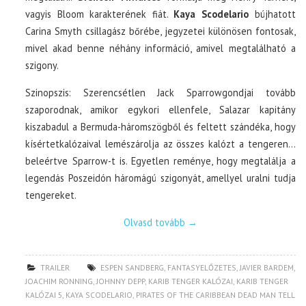
vagyis Bloom karakterének fiát.
Kaya Scodelario
bújhatott
Carina Smyth csillagász bőrébe, jegyzetei különösen fontosak,
mivel akad benne néhány információ, amivel megtalálható a
szigony.
Szinopszis: Szerencsétlen Jack Sparrowgondjai tovább
szaporodnak, amikor egykori ellenfele, Salazar kapitány
kiszabadul a Bermuda-háromszögből és feltett szándéka, hogy
kísértetkalózaival lemészárolja az összes kalózt a tengeren…
beleértve Sparrow-t is. Egyetlen reménye, hogy megtalálja a
legendás Poszeidón háromágú szigonyát, amellyel uralni tudja
tengereket.
Olvasd tovább
→
TRAILER
ESPEN SANDBERG
,
FANTASYELŐZETES
,
JAVIER BARDEM
,
JOACHIM RONNING
,
JOHNNY DEPP
,
KARIB TENGER KALÓZAI
,
KARIB TENGER
KALÓZAI 5
,
KAYA SCODELARIO
,
PIRATES OF THE CARIBBEAN DEAD MAN TELL