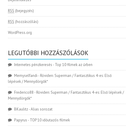
RSS
(bejegyzés)
RSS
(hozzászólás)
WordPress.org
LEGUTÓBBI HOZZÁSZÓLÁSOK
Internetes pénzkeresés
-
Top 10 filmek az űrben
Memyselfandi
-
Röviden: Superman / Fantasztikus 4-es: Első
lépések / Mennydörgők*
Frederico88
-
Röviden: Superman / Fantasztikus 4-es: Első lépések /
Mennydörgők*
BKaulitz
-
Alias sorozat
Papyrus
-
TOP 10 időutazós filmek