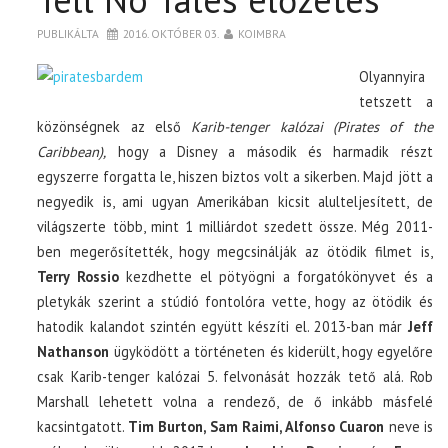
PUBLIKÁLTA
2016. OKTÓBER 03.
KOIMBRA
Olyannyira
tetszett a
közönségnek az első
Karib-tenger kalózai (Pirates of the
Caribbean),
hogy a Disney a második és harmadik részt
egyszerre forgatta le, hiszen biztos volt a sikerben. Majd jött a
negyedik is, ami ugyan Amerikában kicsit alulteljesített, de
világszerte több, mint 1 milliárdot szedett össze. Még 2011-
ben megerősítették, hogy megcsinálják az ötödik filmet is,
Terry Rossio
kezdhette el pötyögni a forgatókönyvet és a
pletykák szerint a stúdió fontolóra vette, hogy az ötödik és
hatodik kalandot szintén együtt készíti el. 2013-ban már
Jeff
Nathanson
ügyködött a történeten és kiderült, hogy egyelőre
csak Karib-tenger kalózai 5. felvonását hozzák tető alá. Rob
Marshall lehetett volna a rendező, de ő inkább másfelé
kacsintgatott.
Tim Burton, Sam Raimi, Alfonso Cuaron
neve is