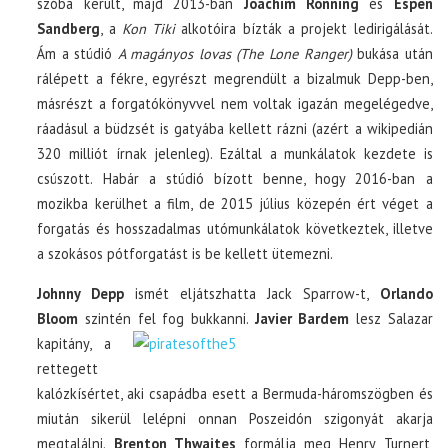
szóba került, majd 2013-ban
Joachim Ronning
és
Espen
Sandberg
, a
Kon Tiki
alkotóira bízták a projekt ledirigálását.
Ám a stúdió
A magányos lovas (The Lone Ranger)
bukása után
rálépett a fékre, egyrészt megrendült a bizalmuk Depp-ben,
másrészt a forgatókönyvvel nem voltak igazán megelégedve,
ráadásul a büdzsét is gatyába kellett rázni (azért a wikipedián
320 milliót írnak jelenleg). Ezáltal a munkálatok kezdete is
csúszott. Habár a stúdió bízott benne, hogy 2016-ban a
mozikba kerülhet a film, de 2015 július közepén ért véget a
forgatás és hosszadalmas utómunkálatok következtek, illetve
a szokásos pótforgatást is be kellett ütemezni.
Johnny Depp
ismét eljátszhatta Jack Sparrow-t,
Orlando
Bloom
szintén fel fog bukkanni.
Javier Bardem
lesz Salazar
kapitány, a
rettegett
kalózkísértet, aki csapádba esett a Bermuda-háromszögben és
miután sikerül lelépni onnan Poszeidón szigonyát akarja
megtalálni.
Brenton Thwaites
formálja meg Henry Turnert,