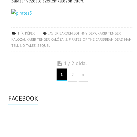
Salazar vezette szellemkalózok ellen.
HÍR
,
KÉPEK
JAVIER BARDEM
,
JOHNNY DEPP
,
KARIB TENGER
KALÓZAI
,
KARIB TENGER KALÓZAI 5
,
PIRATES OF THE CARIBBEAN DEAD MAN
TELL NO TALES
,
SEQUEL
1 / 2 oldal
1
2
»
FACEBOOK