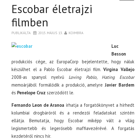
Escobar életrajzi
filmben
PUBLIKÁLTA
2015. MÁJUS 13.
KOIMBRA
Luc
Besson
produkciós cége, az EuropaCorp bejelentette, hogy náluk
készülhet el a Pablo Escobar életrajzi film.
Virgina Vallejo
2008-as spanyol nyelvű
Loving Pablo, Hating Escobar
memoárjából formálódik a produkció, amelyre
Javier Bardem
és
Penelope Cruz
szerződött le.
Fernando Leon de Aranoa
írhatja a forgatókönyvet a hírhedt
kolumbiai drogbáróról és a rendezői feladatokat szintén
ellátja. Bemutatja, hogy Escobar miképp vált a világ
legismertebb és legerősebb maffiavezérévé. A forgatás
kezdetéről nincs hír.