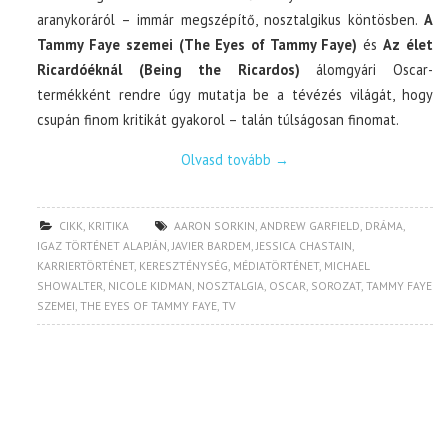
aranykoráról – immár megszépítő, nosztalgikus köntösben.
A
Tammy Faye szemei (The Eyes of Tammy Faye)
és
Az élet
Ricardóéknál (Being the Ricardos)
álomgyári Oscar-
termékként rendre úgy mutatja be a tévézés világát, hogy
csupán finom kritikát gyakorol – talán túlságosan finomat.
Olvasd tovább
→
CIKK
,
KRITIKA
AARON SORKIN
,
ANDREW GARFIELD
,
DRÁMA
,
IGAZ TÖRTÉNET ALAPJÁN
,
JAVIER BARDEM
,
JESSICA CHASTAIN
,
KARRIERTÖRTÉNET
,
KERESZTÉNYSÉG
,
MÉDIATÖRTÉNET
,
MICHAEL
SHOWALTER
,
NICOLE KIDMAN
,
NOSZTALGIA
,
OSCAR
,
SOROZAT
,
TAMMY FAYE
SZEMEI
,
THE EYES OF TAMMY FAYE
,
TV