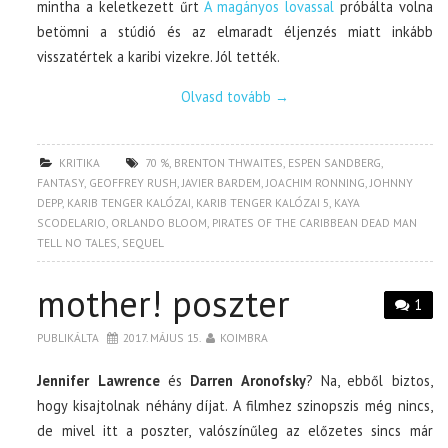
mintha a keletkezett űrt
A magányos lovassal
próbálta volna
betömni a stúdió és az elmaradt éljenzés miatt inkább
visszatértek a karibi vizekre. Jól tették.
Olvasd tovább
→
KRITIKA
70 %
,
BRENTON THWAITES
,
ESPEN SANDBERG
,
FANTASY
,
GEOFFREY RUSH
,
JAVIER BARDEM
,
JOACHIM RONNING
,
JOHNNY
DEPP
,
KARIB TENGER KALÓZAI
,
KARIB TENGER KALÓZAI 5
,
KAYA
SCODELARIO
,
ORLANDO BLOOM
,
PIRATES OF THE CARIBBEAN DEAD MAN
TELL NO TALES
,
SEQUEL
mother! poszter
1
PUBLIKÁLTA
2017. MÁJUS 15.
KOIMBRA
Jennifer Lawrence
és
Darren Aronofsky
? Na, ebből biztos,
hogy kisajtolnak néhány díjat. A filmhez szinopszis még nincs,
de mivel itt a poszter, valószínűleg az előzetes sincs már