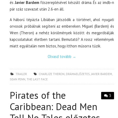
és
Javier Bardem
főszereplésével készült dráma. És az imdb-n
pár száz szavazat után 2.6-en áll.
A háború tépázta Líbiában játszódik a történet, ahol nyugati
orvosok próbálnak segíteni az embereken. Miguel (Bardem) és
Wren (Theron) a nehéz körülmények között és megpróbálják
kapcsolatukat életben tartani. Bemutató? A rossz vélemények
miatt egyáltalán nem biztos, hogy itthon műsorra tűzik.
Olvasd tovább
→
TRAILER
CHARLIZE THERON
,
DRÁMAELŐZETES
,
JAVIER BARDEM
,
SEAN PENN
,
THE LAST FACE
Pirates of the
3
Caribbean: Dead Men
Tell No Tales előzetes