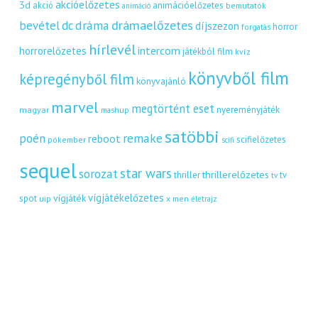
akcióelőzetes
3d
akció
animációelőzetes
bemutatók
animáció
dráma
drámaelőzetes
bevétel
dc
díjszezon
horror
forgatás
hírlevél
intercom
horrorelőzetes
játékból film
kvíz
könyvből film
képregényből film
könyvajánló
marvel
megtörtént eset
nyereményjáték
magyar
mashup
satöbbi
remake
poén
reboot
scifielőzetes
pókember
scifi
sequel
star wars
sorozat
thrillerelőzetes
thriller
tv
tv
vígjátékelőzetes
vígjáték
spot
uip
x men
életrajz