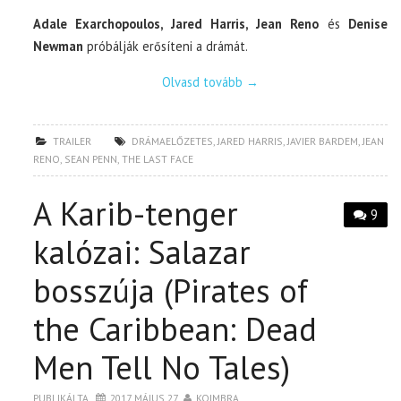
Adale Exarchopoulos, Jared Harris, Jean Reno
és
Denise
Newman
próbálják erősíteni a drámát.
Olvasd tovább
→
TRAILER
DRÁMAELŐZETES
,
JARED HARRIS
,
JAVIER BARDEM
,
JEAN
RENO
,
SEAN PENN
,
THE LAST FACE
A Karib-tenger
9
kalózai: Salazar
bosszúja (Pirates of
the Caribbean: Dead
Men Tell No Tales)
PUBLIKÁLTA
2017. MÁJUS 27.
KOIMBRA