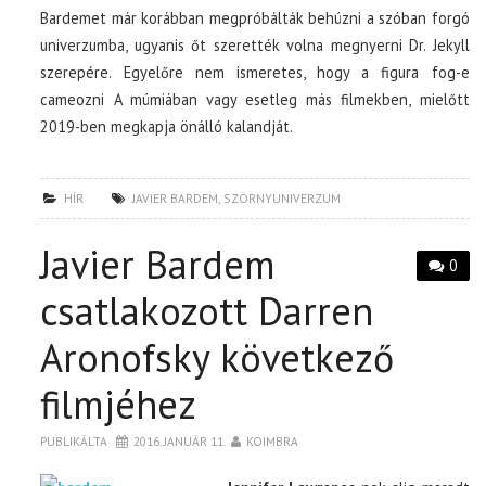
Bardemet már korábban megpróbálták behúzni a szóban forgó
univerzumba, ugyanis őt szerették volna megnyerni Dr. Jekyll
szerepére. Egyelőre nem ismeretes, hogy a figura fog-e
cameozni A múmiában vagy esetleg más filmekben, mielőtt
2019-ben megkapja önálló kalandját.
HÍR
JAVIER BARDEM
,
SZÖRNYUNIVERZUM
Javier Bardem
0
csatlakozott Darren
Aronofsky következő
filmjéhez
PUBLIKÁLTA
2016. JANUÁR 11.
KOIMBRA