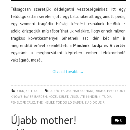
Túlságosan szeretjük dédelgetni veszteségeinket: itt egy
feldolgozatlan sérelem, ott egy balul sikerült ügy, amott pedig
egy szomorú tragédia. Hiúsági kérdést csinálunk belőlük, s
addig őrizgetjük, míg ráboríthatjuk valakire. Hogy ennek milyen
tragikus következményei lehetnek, azt idén két film is
megrendítő erővel szemlélteti: a
Mindenki tudja
és
A sértés
egyaránt a megbocsátani képtelen ember lélekromboló
vakságáról mesél.
Olvasd tovább
→
CIKK
,
KRITIKA
A SÉRTÉS
,
ASGHAR FARHADI
,
DRÁMA
,
EVERYBODY
KNOWS
,
JAVIER BARDEM
,
KÖZEL-KELET
,
L'INSULTE
,
MINDENKI TUDJA
,
PENELOPE CRUZ
,
THE INSULT
,
TODOS LO SABEN
,
ZIAD DOUEIRI
Újabb mother!
0