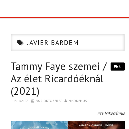
TOP10
KULISSZA
JAVIER BARDEM
CIKK
Tammy Faye szemei /
PÓLÓ RENDELÉS
0
Az élet Ricardóéknál
(2021)
PUBLIKÁLTA
2022. OKTÓBER 30.
NIKODEMUS
írta Nikodémus