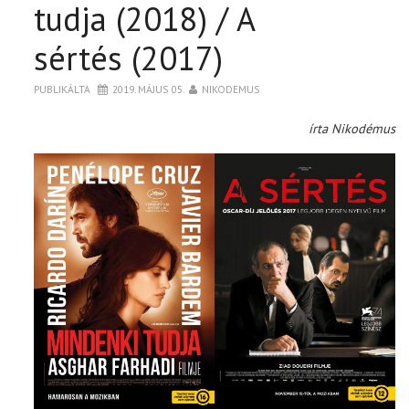
tudja (2018) / A
sértés (2017)
PUBLIKÁLTA
2019. MÁJUS 05.
NIKODEMUS
írta Nikodémus