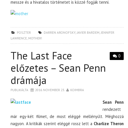
messze és a hivatalos történetet is közzé fogják tenni.
POSZTER
DARREN ARONOFSKY
,
JAVIER BARDEM
,
JENNIFER
LAWRENCE
,
MOTHER!
The Last Face
0
előzetes – Sean Penn
drámája
PUBLIKÁLTA
2016. NOVEMBER 23.
KOIMBRA
Sean Penn
rendezett
már egy-két filmet, de most eléggé mellényúlt. Méghozzá
nagyon. A kritikák szerint eléggé rossz lett a
Charlize Theron