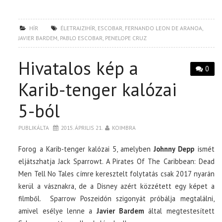
HÍR
ÉLETRAJZIHÍR
,
ESCOBAR
,
FERNANDO LEON DE ARANOA
,
JAVIER BARDEM
,
PABLO ESCOBAR
,
PENELOPE CRUZ
Hivatalos kép a
0
Karib-tenger kalózai
5-ból
PUBLIKÁLTA
2015. ÁPRILIS 21.
KOIMBRA
Forog a Karib-tenger kalózai 5, amelyben
Johnny Depp
ismét
eljátszhatja Jack Sparrowt. A Pirates Of The Caribbean: Dead
Men Tell No Tales címre keresztelt folytatás csak 2017 nyarán
kerül a vásznakra, de a Disney azért közzétett egy képet a
filmből. Sparrow Poszeidón szigonyát próbálja megtalálni,
amivel esélye lenne a
Javier Bardem
által megtestesített