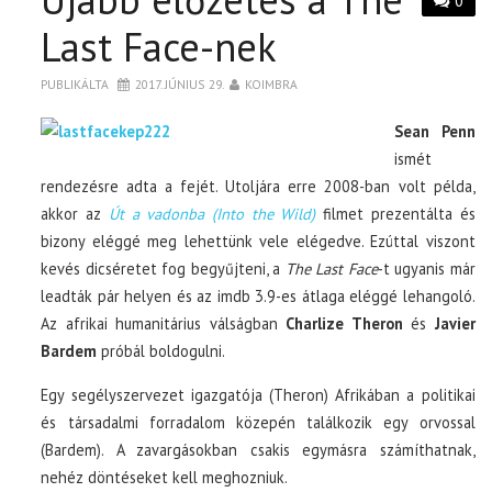
0
Last Face-nek
PUBLIKÁLTA
2017. JÚNIUS 29.
KOIMBRA
Sean Penn
ismét
rendezésre adta a fejét. Utoljára erre 2008-ban volt példa,
akkor az
Út a vadonba (Into the Wild)
filmet prezentálta és
bizony eléggé meg lehettünk vele elégedve. Ezúttal viszont
kevés dicséretet fog begyűjteni, a
The Last Face
-t ugyanis már
leadták pár helyen és az imdb 3.9-es átlaga eléggé lehangoló.
Az afrikai humanitárius válságban
Charlize Theron
és
Javier
Bardem
próbál boldogulni.
Egy segélyszervezet igazgatója (Theron) Afrikában a politikai
és társadalmi forradalom közepén találkozik egy orvossal
(Bardem). A zavargásokban csakis egymásra számíthatnak,
nehéz döntéseket kell meghozniuk.