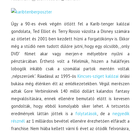
Úgy a 90-es évek végén ötlött fel a Karib-tenger kalózai
gondolata, Ted Elliot és Terry Rossio vázolta a Disney számára
az ötletet és 2001-ben kezdett hízni a forgatókönyv is. Ekkor
még a stúdió nem tudott dűlőre jutni, hogy egy olcsóbb, „only
DVD” filmet akar vagy merjen-e mélyebbre nyúlni a
pénztárcában. Érthető volt a félelmük, hiszen a halálfejes
lobogók inkább csak a szomáliai partok mentén voltak
„népszerűek”. Ráadásul az 1995-ös
Kincses-sziget kalózai
óriási
bukása még élénken élt az emlékezetekben. Végül merészen
adtak Gore Verbinskinek 140 millió dollárt kalandos fantasy
megvalósítására, ennek ellenére bemutató előtt is kevesen
gondolták, hogy ebből komolyabb siker lehet. A tetszetős
eredmények láttán jöttek is a
folytatások
, de a
negyedik
résznél
az 1 milliárdos bevétel ellenére érezhetően elfáradt a
franchise. Nem hiába kellett várni 6 évet az ötödik felvonásra,