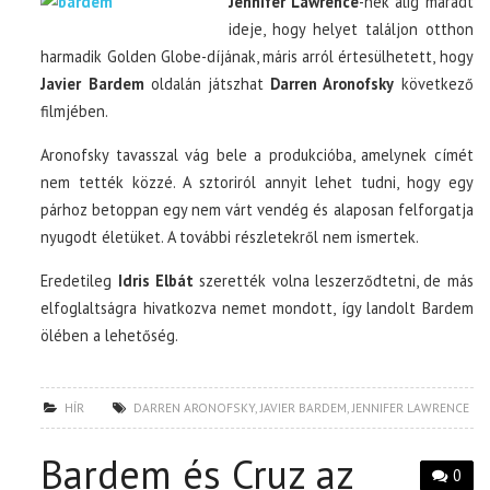
Jennifer Lawrence
-nek alig maradt
ideje, hogy helyet találjon otthon
harmadik Golden Globe-díjának, máris arról értesülhetett, hogy
Javier Bardem
oldalán játszhat
Darren Aronofsky
következő
filmjében.
Aronofsky tavasszal vág bele a produkcióba, amelynek címét
nem tették közzé. A sztoriról annyit lehet tudni, hogy egy
párhoz betoppan egy nem várt vendég és alaposan felforgatja
nyugodt életüket. A további részletekről nem ismertek.
Eredetileg
Idris Elbát
szerették volna leszerződtetni, de más
elfoglaltságra hivatkozva nemet mondott, így landolt Bardem
ölében a lehetőség.
HÍR
DARREN ARONOFSKY
,
JAVIER BARDEM
,
JENNIFER LAWRENCE
Bardem és Cruz az
0