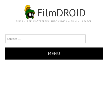
FilmDROID
FRISS HÍREK, ELŐZETESEK, ÚJDONSÁGOK A FILM VILÁGÁBÓL.
MENU
HÍR
TRAILER
KRITIKA
BOXOFFICE