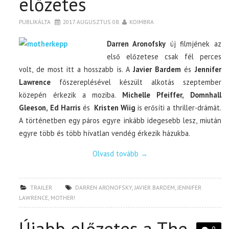
előzetes
PUBLIKÁLTA
2017. AUGUSZTUS 08.
KOIMBRA
Darren Aronofsky
új filmjének az
első előzetese csak fél perces
volt, de most itt a hosszabb is. A
Javier Bardem
és
Jennifer
Lawrence
főszereplésével készült alkotás szeptember
közepén érkezik a moziba.
Michelle Pfeiffer, Domnhall
Gleeson, Ed Harris
és
Kristen Wiig
is erősíti a thriller-drámát.
A történetben egy páros egyre inkább idegesebb lesz, miután
egyre több és több hívatlan vendég érkezik házukba.
Olvasd tovább
→
TRAILER
DARREN ARONOFSKY
,
JAVIER BARDEM
,
JENNIFER
LAWRENCE
,
MOTHER!
Újabb előzetes a The