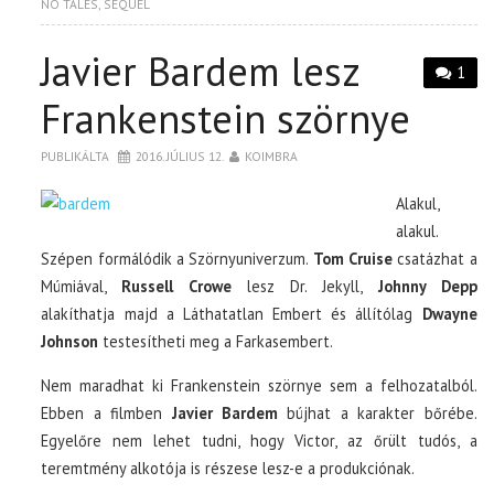
NO TALES
,
SEQUEL
Javier Bardem lesz
1
Frankenstein szörnye
PUBLIKÁLTA
2016. JÚLIUS 12.
KOIMBRA
Alakul,
alakul.
Szépen formálódik a Szörnyuniverzum.
Tom Cruise
csatázhat a
Múmiával,
Russell Crowe
lesz Dr. Jekyll,
Johnny Depp
alakíthatja majd a Láthatatlan Embert és állítólag
Dwayne
Johnson
testesítheti meg a Farkasembert.
Nem maradhat ki Frankenstein szörnye sem a felhozatalból.
Ebben a filmben
Javier Bardem
bújhat a karakter bőrébe.
Egyelőre nem lehet tudni, hogy Victor, az őrült tudós, a
teremtmény alkotója is részese lesz-e a produkciónak.