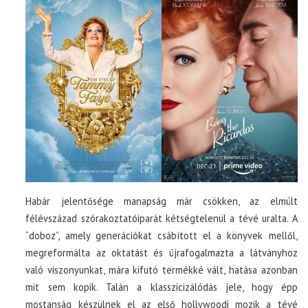
Habár jelentősége manapság már csökken, az elmúlt
félévszázad szórakoztatóiparát kétségtelenül a tévé uralta. A
“doboz”, amely generációkat csábított el a könyvek mellől,
megreformálta az oktatást és újrafogalmazta a látványhoz
való viszonyunkat, mára kifutó termékké vált, hatása azonban
mit sem kopik. Talán a klasszicizálódás jele, hogy épp
mostanság készülnek el az első hollywoodi mozik a tévé