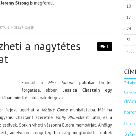
s
Jeremy Strong
is megfordul.
10
17
STAIN
,
MOLLYS GAME
24
31
zheti a nagytétes
1
« Júl
at
CÍM
Elindult a
Miss Sloane
politikai thriller
3d
akc
forgatása, ebben
Jessica Chastain
egy
bemuta
rvitában mindkét oldalnak dolgozik.
drám
kor fejest ugorhat a
Molly’s Game
munkálataiba. Már ha
horro
gyanis Chastaint szeretné
Molly Bloom
ként látni, és a
film
kv
z esélyek. Sorkin viheti vászonra Bloom memoárját. A hölgy
zett, amelyeken rengeteg híresség megfordult. Többek
kön