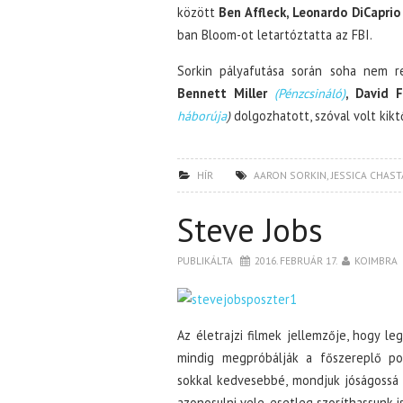
között
Ben Affleck, Leonardo DiCaprio
ban Bloom-ot letartóztatta az FBI.
Sorkin pályafutása során soha nem ren
Bennett Miller
(Pénzcsináló)
, David 
háborúja
)
dolgozhatott, szóval volt kiktő
HÍR
AARON SORKIN
,
JESSICA CHAST
Steve Jobs
PUBLIKÁLTA
2016. FEBRUÁR 17.
KOIMBRA
Az életrajzi filmek jellemzője, hogy l
mindig megpróbálják a főszereplő pozi
sokkal kedvesebbé, mondjuk jóságossá t
azonosulni vele, esetleg szoríthassunk is