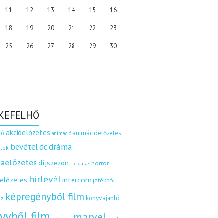
11
12
13
14
15
16
18
19
20
21
22
23
25
26
27
28
29
30
KEFELHŐ
akcióelőzetes
ió
animációelőzetes
animáció
dráma
bevétel
dc
tók
aelőzetes
díjszezon
horror
forgatás
hírlevél
intercom
relőzetes
játékból
képregényből film
könyvajánló
íz
yvből film
marvel