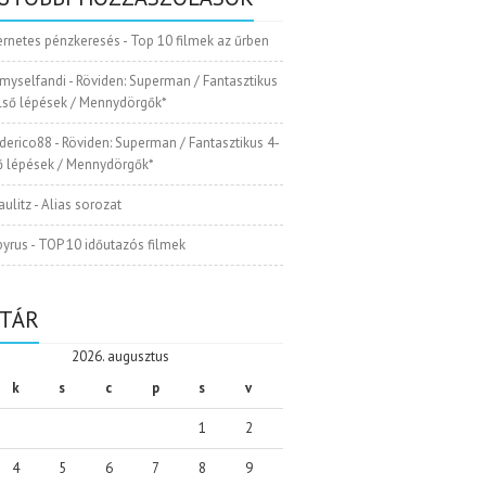
ernetes pénzkeresés
-
Top 10 filmek az űrben
myselfandi
-
Röviden: Superman / Fantasztikus
Első lépések / Mennydörgők*
ederico88
-
Röviden: Superman / Fantasztikus 4-
ső lépések / Mennydörgők*
aulitz
-
Alias sorozat
pyrus
-
TOP 10 időutazós filmek
TÁR
2026. augusztus
k
s
c
p
s
v
1
2
4
5
6
7
8
9