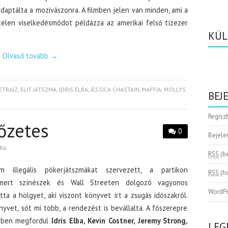
daptálta a mozivászonra. A filmben jelen van minden, ami a
telen viselkedésmódot példázza az amerikai felső tízezer
KÜL
Olvasd tovább
→
ETRAJZ
,
ELIT JÁTSZMA
,
IDRIS ELBA
,
JESSICA CHASTAIN
,
MAFFIA
,
MOLLYS
BEJ
Regisz
őzetes
0
Bejele
RA
RSS
(b
m illegális pókerjátszmákat szervezett, a partikon
RSS
(h
ismert színészek és Wall Streeten dolgozó vagyonos
WordPr
ta a hölgyet, aki viszont könyvet írt a zsugás időszakról.
yvet, sőt mi több, a rendezést is bevállalta. A főszerepre
lmben megfordul
Idris Elba, Kevin Costner, Jeremy Strong,
LEG