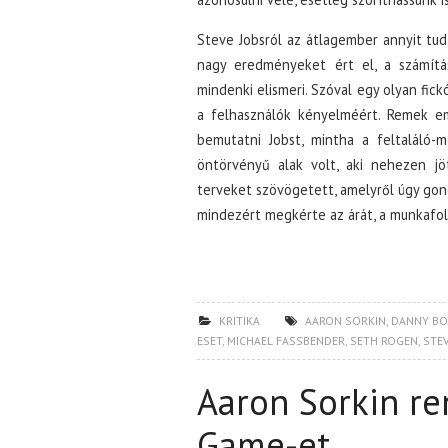
Steve Jobsról az átlagember annyit tud
nagy eredményeket ért el, a számítás
mindenki elismeri. Szóval egy olyan fic
a felhasználók kényelméért. Remek e
bemutatni Jobst, mintha a feltaláló-
öntörvényű alak volt, aki nehezen jöt
terveket szövögetett, amelyről úgy gon
mindezért megkérte az árát, a munkafol
KRITIKA
AARON SORKIN
,
DANNY BO
ESET
,
MICHAEL FASSBENDER
,
SETH ROGEN
,
STEV
Aaron Sorkin re
Game-et