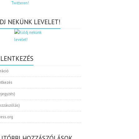
DJ NEKÜNK LEVELET!
ELENTKEZÉS
tráció
ntkezés
ejegyzés)
ozzászólás)
ess.org
UTÓBBI HOZZÁSZÓLÁSOK