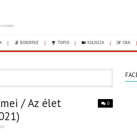
ILÁGÁBÓL.
A
BOXOFFICE
TOP10
KULISSZA
CIKK
FAC
ei / Az élet
0
021)
US