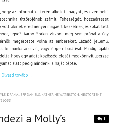
, hogy az informatika terén alkotott nagyot, és ezen belül
technika úttörőjének számít. Tehetségét, hozzáértését
kó volt, akinek eredményei magáért beszélnek, és sokat tett
mber, ugye? Aaron Sorkin viszont meg sem próbálta úgy
mérnök megértette volna az embereket. Lázadó jellemű,
t ki munkatársaival, vagy éppen barátival. Mindig újabb
dolta, hogy egy adott közösség életét megkönnyíti, persze
yamat alatt pedig mindenki a haját tépte.
Olvasd tovább
→
YLE
,
DRÁMA
,
JEFF DANIELS
,
KATHERINE WATERSTON
,
MEGTÖRTÉNT
E JOBS
ndezi a Molly’s
1