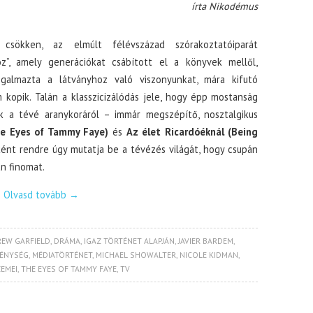
írta Nikodémus
sökken, az elmúlt félévszázad szórakoztatóiparát
z”, amely generációkat csábított el a könyvek mellől,
galmazta a látványhoz való viszonyunkat, mára kifutó
kopik. Talán a klasszicizálódás jele, hogy épp mostanság
k a tévé aranykoráról – immár megszépítő, nosztalgikus
e Eyes of Tammy Faye)
és
Az élet Ricardóéknál (Being
ént rendre úgy mutatja be a tévézés világát, hogy csupán
an finomat.
Olvasd tovább
→
EW GARFIELD
,
DRÁMA
,
IGAZ TÖRTÉNET ALAPJÁN
,
JAVIER BARDEM
,
ÉNYSÉG
,
MÉDIATÖRTÉNET
,
MICHAEL SHOWALTER
,
NICOLE KIDMAN
,
EMEI
,
THE EYES OF TAMMY FAYE
,
TV