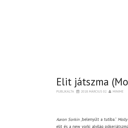
Elit játszma (Mo
PUBLIKÁLTA
2018. MÁRCIUS 02.
MINIME
Aaron Sorkin
„belenyúlt a tutiba.”
Molly
elit és a new yorki alvilág pókerjátszm