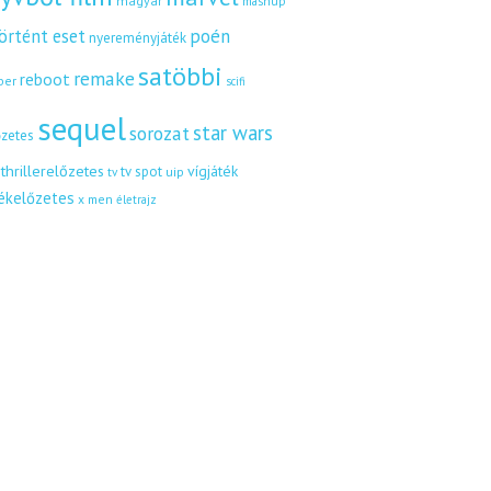
magyar
mashup
örtént eset
poén
nyereményjáték
satöbbi
remake
reboot
ber
scifi
sequel
star wars
sorozat
őzetes
thrillerelőzetes
vígjáték
tv spot
uip
tv
tékelőzetes
x men
életrajz