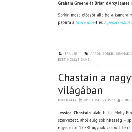
Graham Greene
és
Brian d’Arcy James
i
Sorkin most először állt be a kamera 
papírra a
Steve Jobs
-t és
A pénzcsinálót 
TRAILER
AARON SORKIN
,
DRÁMAEL
ESET
,
MOLLYS GAME
Chastain a nagy
világában
PUBLIKÁLTA
2017. AUGUSZTUS 11.
KOIMB
Jessica Chastain
alakíthatja Molly Blo
szervezett, ahol elég sok híresség – sp
egyik este 17 FBI ügynök csapott le rá.