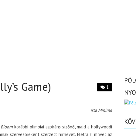
PÓL
lly’s Game)
1
NYO
írta Minime
KÖV
 Bloom
korábbi olimpiai aspiráns sízőnő, majd a hollywoodi
áinak szervezőjeként szerzett hírnevet. Életrajzi művét az