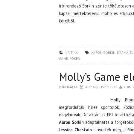
író-rendező Sorkin szinte tökéletesen a
kapzsi, mértéktelenül mohó és erkölcs
köreiből.
KRITIKA
AARON SORKIN
,
DRÁMA
,
ÉL
GAME
,
PÓKER
Molly’s Game el
PUBLIKÁLTA
2017. AUGUSZTUS 15.
KOIMB
Molly Bloo
megfordultak híres sportolók, köz
nagykutyák. De aztán az FBI letartóztat
Aaron Sorkin
adaptálhatta a forgatókön
Jessica Chastain
-t nyerték meg, a fi