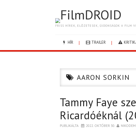
FilmDROID
FRISS HÍREK, ELŐZETESEK, ÚJDONSÁGOK A FILM V
HÍR
TRAILER
KRITIK
AARON SORKIN
Tammy Faye szem
Ricardóéknál (2
PUBLIKÁLTA
2022. OKTÓBER 30.
NIKODEM