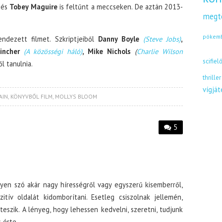
és
Tobey Maguire
is feltűnt a meccseken. De aztán 2013-
megt
pókem
dezett filmet. Szkriptjeiből
Danny Boyle
(Steve Jobs)
,
Fincher
(A közösségi háló)
, Mike Nichols
(
Charlie Wilson
scifiel
l tanulnia.
thriller
vígjá
AIN
,
KÖNYVBŐL FILM
,
MOLLYS BLOOM
5
egyen szó akár nagy hírességről vagy egyszerű kisemberről,
tív oldalát kidomborítani. Esetleg csiszolnak jellemén,
eszik. A lényeg, hogy lehessen kedvelni, szeretni, tudjunk
 érte.