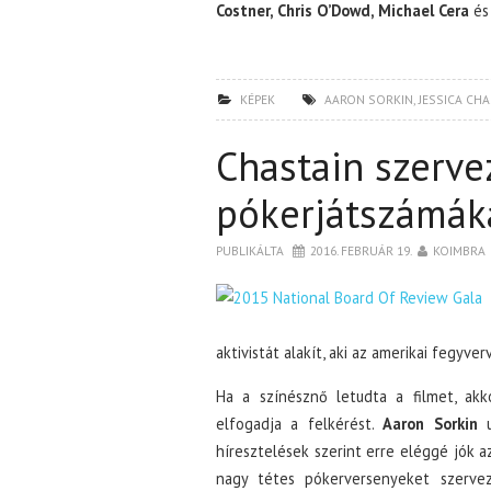
Costner, Chris O’Dowd, Michael Cera
é
KÉPEK
AARON SORKIN
,
JESSICA CHA
Chastain szerve
pókerjátszámák
PUBLIKÁLTA
2016. FEBRUÁR 19.
KOIMBRA
aktivistát alakít, aki az amerikai fegyve
Ha a színésznő letudta a filmet, ak
elfogadja a felkérést.
Aaron Sorkin
u
híresztelések szerint erre eléggé jók a
nagy tétes pókerversenyeket szerve