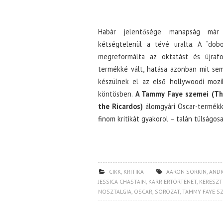
Habár jelentősége manapság már c
kétségtelenül a tévé uralta. A “dobo
megreformálta az oktatást és újrafo
termékké vált, hatása azonban mit sem 
készülnek el az első hollywoodi mozi
köntösben.
A Tammy Faye szemei (Th
the Ricardos)
álomgyári Oscar-termékk
finom kritikát gyakorol – talán túlságos
CIKK
,
KRITIKA
AARON SORKIN
,
ANDR
JESSICA CHASTAIN
,
KARRIERTÖRTÉNET
,
KERESZT
NOSZTALGIA
,
OSCAR
,
SOROZAT
,
TAMMY FAYE SZ