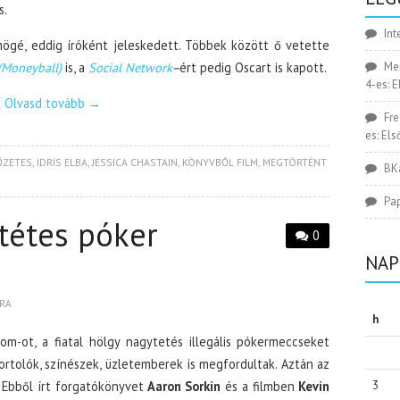
s.
Int
mögé, eddig íróként jeleskedett. Többek között ő vetette
(Moneyball)
is, a
Social Network
–
ért pedig Oscart is kapott.
Me
4-es: 
Olvasd tovább
→
Fr
es: El
ŐZETES
,
IDRIS ELBA
,
JESSICA CHASTAIN
,
KÖNYVBŐL FILM
,
MEGTÖRTÉNT
BK
Pa
tétes póker
0
NAP
RA
h
om-ot, a fiatal hölgy nagytetés illegális pókermeccseket
ortolók, színészek, üzletemberek is megfordultak. Aztán az
 Ebből írt forgatókönyvet
Aaron Sorkin
és a filmben
Kevin
3