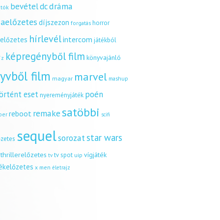
dráma
bevétel
dc
tók
aelőzetes
díjszezon
horror
forgatás
hírlevél
intercom
relőzetes
játékból
képregényből film
könyvajánló
íz
yvből film
marvel
magyar
mashup
örtént eset
poén
nyereményjáték
satöbbi
remake
reboot
ber
scifi
sequel
star wars
sorozat
őzetes
thrillerelőzetes
vígjáték
tv spot
uip
tv
tékelőzetes
x men
életrajz