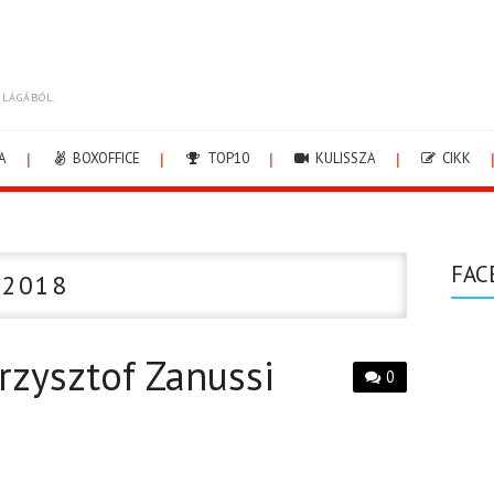
ILÁGÁBÓL.
A
BOXOFFICE
TOP10
KULISSZA
CIKK
FAC
 2018
rzysztof Zanussi
0