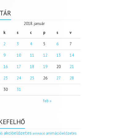
TÁR
2018. január
k
s
c
p
s
v
2
3
4
5
6
7
9
10
11
12
13
14
16
17
18
19
20
21
23
24
25
26
27
28
30
31
feb »
KEFELHŐ
akcióelőzetes
ió
animációelőzetes
animáció