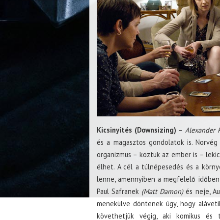
Kicsinyítés (Downsizing)
–
Alexander 
és a magasztos gondolatok is. Norvég 
organizmus – köztük az ember is – lekic
élhet. A cél a túlnépesedés és a körn
lenne, amennyiben a megfelelő időben 
Paul Safranek
(Matt Damon)
és neje, A
menekülve döntenek úgy, hogy aláveti
követhetjük végig, aki komikus és 