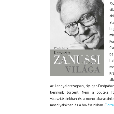
Kr
vi
ak
át
le
mi
Ko
Cs
be
ha
me
Kr
al
az Lengyelországban, Nyugat-Európába
bennünk történt. Nem a politika f
választásainkban és a mohó akarásainkb
mosolyainkban és a bukásainkban. (
Forrá