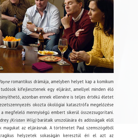
Payne
romantikus drámája, amelyben helyet kap a komikum
tudósok kifejlesztenek egy eljárást, amellyel minden élő
sinyíthető, azonban ennek ellenére is teljes értékű életet
yezetszennyezés okozta ökológiai katasztrófa megelőzése
a megfelelő mennyiségű embert sikerül összezsugorítani.
udrey
(Kristen Wiig)
barátaik unszolására és adósságaik elől
k magukat az eljárásnak. A történetet Paul szemszögéből
tragikus helyzetek sokaságán keresztül éri el azt az