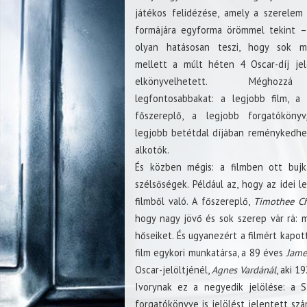
játékos felidézése, amely a szerelem
formájára egyforma örömmel tekint –
olyan hatásosan teszi, hogy sok m
mellett a múlt héten 4 Oscar-díj jel
elkönyvelhetett. Mégho
legfontosabbakat: a legjobb film, a 
főszereplő, a legjobb forgatóköny
legjobb betétdal díjában reménykedhe
alkotók.
És közben mégis: a filmben ott bujk
szélsőségek. Például az, hogy az idei 
filmből való. A főszereplő,
Timothee C
hogy nagy jövő és sok szerep vár rá: 
hőseiket. És ugyanezért a filmért kapot
film egykori munkatársa, a 89 éves
Jame
Oscar-jelöltjénél,
Agnes Vardánál
, aki 1
Ivorynak ez a negyedik jelölése: a S
forgatókönyve is jelölést jelentett sz