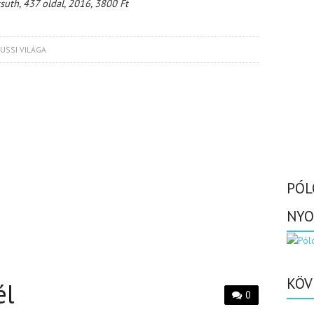
suth, 437 oldal, 2016, 3800 Ft
USSI VILÁGA
PÓL
NYO
KÖV
él
0