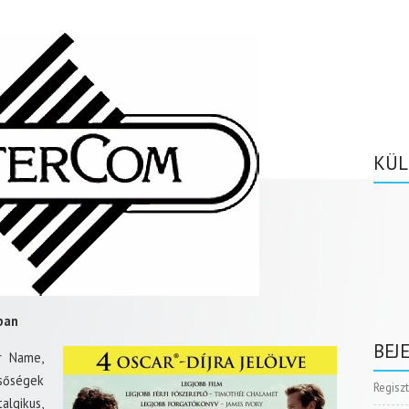
KÜL
ban
BEJ
r Name,
lsőségek
Regisz
algikus,