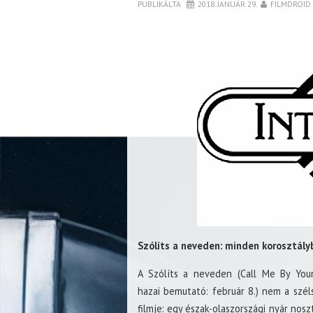
PUBLIKÁLTA
2018. JANUÁR 29.
FILMDROID
Szólíts a neveden: minden korosztály
A Szólíts a neveden (Call Me By You
hazai bemutató: február 8.) nem a szé
filmje: egy észak-olaszországi nyár noszt