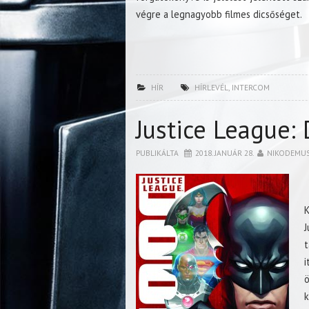
végre a legnagyobb filmes dicsőséget.
HÍR
HÍRLEVÉL
,
INTERCOM
Justice League:
PUBLIKÁLTA
2018. JANUÁR 28.
NIKODEMU
K
J
t
i
ö
k