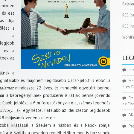
Bejele
 minden
 és ezt
RSS
(b
ás díja
RSS
(h
ölést is
zzá a
WordPr
legjobb
v, és a
LEG
tnek az
Int
álnak a
legfiatalabb és majdnem legidősebb Oscar-jelölt is ebből a
Me
4-es: 
halamet
mindössze 22 éves, és mindenki egyetért benne,
már a képregényfilmek producerei is látják benne jövendő
Fr
t újabb jelölést a film forgatókönyv-írója, számos legendás
es: El
s Ivory
… aki egy héttel fiatalabb az idei szezon legidősebb
BK
928 májusának végén született.
zoba kilátással, a Szellem a házban és a Napok romjai
Pa
ámára. A Szólíts a neveden remélhetőleg meg is hozza neki