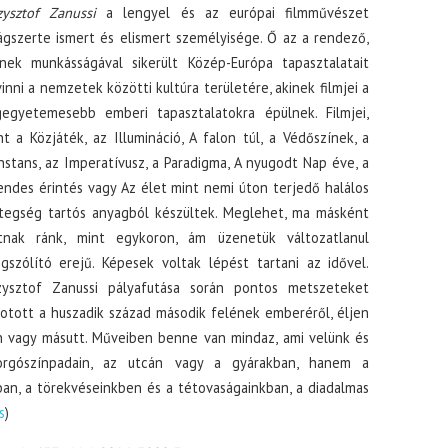
zysztof Zanussi
a lengyel és az európai filmművészet
lágszerte ismert és elismert személyisége. Ő az a rendező,
inek munkásságával sikerült Közép-Európa tapasztalatait
vinni a nemzetek közötti kultúra területére, akinek filmjei a
gegyetemesebb emberi tapasztalatokra épülnek. Filmjei,
nt a Közjáték, az Illumináció, A falon túl, a Védőszínek, a
nstans, az Imperatívusz, a Paradigma, A nyugodt Nap éve, a
endes érintés vagy Az élet mint nemi úton terjedő halálos
tegség tartós anyagból készültek. Meglehet, ma másként
tnak ránk, mint egykoron, ám üzenetük változatlanul
gszólító erejű. Képesek voltak lépést tartani az idővel.
zysztof Zanussi pályafutása során pontos metszeteket
kotott a huszadik század második felének emberéről, éljen
n vagy másutt. Műveiben benne van mindaz, ami velünk és
orgószínpadain, az utcán vagy a gyárakban, hanem a
an, a törekvéseinkben és a tétovaságainkban, a diadalmas
s
)