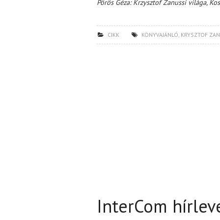
Pörös Géza: Krzysztof Zanussi világa, Kos
CIKK
KÖNYVAJÁNLÓ
,
KRYSZTOF ZAN
InterCom hírlev