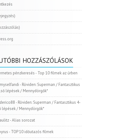
ntkezés
ejegyzés)
ozzászólás)
ess.org
UTÓBBI HOZZÁSZÓLÁSOK
ernetes pénzkeresés
-
Top 10 filmek az űrben
myselfandi
-
Röviden: Superman / Fantasztikus
Első lépések / Mennydörgők*
ederico88
-
Röviden: Superman / Fantasztikus 4-
ső lépések / Mennydörgők*
aulitz
-
Alias sorozat
pyrus
-
TOP 10 időutazós filmek