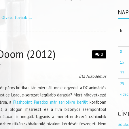
NAP
Olvasd tovább
→
h
1
 Doom (2012)
8
0
15
S
22
írta Nikodémus
29
ét páros kritika után miért áll most egyedül a DC animációs
« dec
ustice League-sorozat legújabb darabja? Mert rákövetkező
ársa, a
Flashpoint Paradox már terítékre került
korábban
tt, a blogon, másrészt ez a film bizonyos szempontból
CÍM
nállóan is megáll. Ugyanis a menetrendszerű csihipuhik
özben ritkán szóbakerülő bizalom kérdését feszegeti. Nem
3d
akc