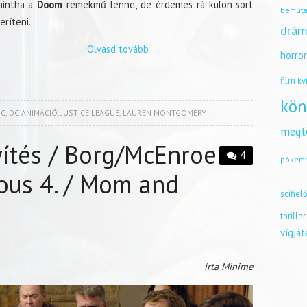
mintha a
Doom
remekmű lenne, de érdemes rá külön sort
bemuta
eríteni.
drám
Olvasd tovább
→
horro
film
kv
kön
DC
,
DC ANIMÁCIÓ
,
JUSTICE LEAGUE
,
LAUREN MONTGOMERY
megt
yítés / Borg/McEnroe
4
pókem
ious 4. / Mom and
scifiel
thriller
vígjá
írta Minime