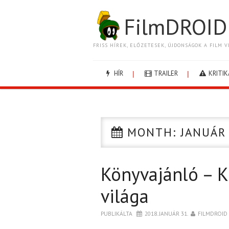
FilmDROID
FRISS HÍREK, ELŐZETESEK, ÚJDONSÁGOK A FILM V
HÍR
TRAILER
KRITIK
MONTH:
JANUÁR
Könyvajánló – K
világa
PUBLIKÁLTA
2018. JANUÁR 31.
FILMDROID