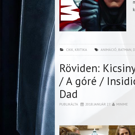
k
CIKK
,
KRITIKA
ANIMÁCIÓ
,
BATMAN
,
Röviden: Kicsin
/ A góré / Insid
Dad
PUBLIKÁLTA
2018. JANUÁR 27.
MINIME