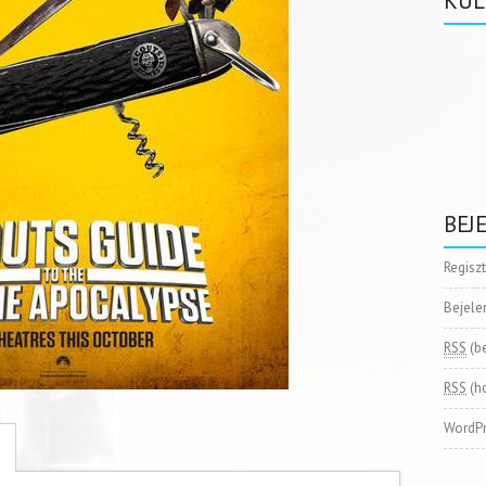
KÜL
BEJ
Regisz
Bejele
RSS
(b
RSS
(h
WordPr