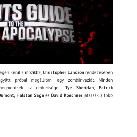
égén kerül a mozikba,
Christopher Landron
rendezésében
yütt próbál megállítani egy zombiinváziót. Minden
 megmentsék az emberiséget.
Tye Sheridan, Patrick
 Dumont, Halston Sage
és
David Koechner
játsszák a főbb