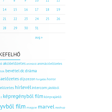
7
8
9
10
11
12
14
15
16
17
18
19
21
22
23
24
25
26
28
29
30
31
aug »
KEFELHŐ
akcióelőzetes
ió
animációelőzetes
animáció
dráma
bevétel
dc
tók
aelőzetes
díjszezon
horror
forgatás
hírlevél
intercom
relőzetes
játékból
képregényből film
könyvajánló
íz
yvből film
marvel
magyar
mashup