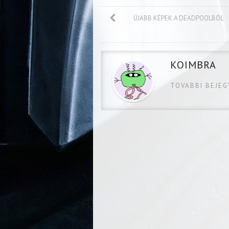
ÚJABB KÉPEK A DEADPOOLBÓL
KOIMBRA
TOVABBI BEJE