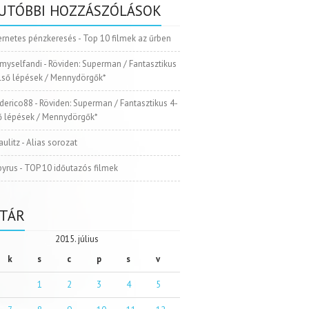
UTÓBBI HOZZÁSZÓLÁSOK
ernetes pénzkeresés
-
Top 10 filmek az űrben
myselfandi
-
Röviden: Superman / Fantasztikus
Első lépések / Mennydörgők*
ederico88
-
Röviden: Superman / Fantasztikus 4-
ső lépések / Mennydörgők*
aulitz
-
Alias sorozat
pyrus
-
TOP 10 időutazós filmek
TÁR
2015. július
k
s
c
p
s
v
1
2
3
4
5