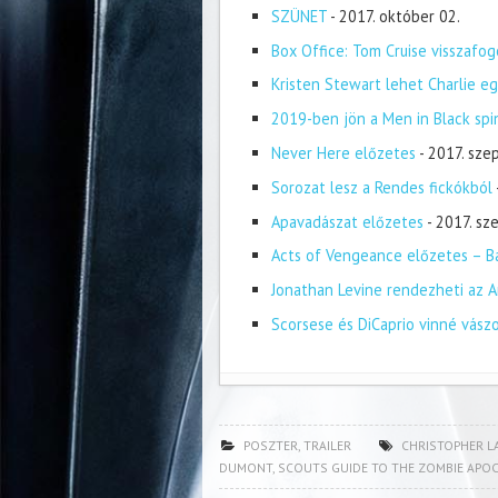
SZÜNET
- 2017. október 02.
Box Office: Tom Cruise visszafog
Kristen Stewart lehet Charlie eg
2019-ben jön a Men in Black spi
Never Here előzetes
- 2017. sze
Sorozat lesz a Rendes fickókból
Apavadászat előzetes
- 2017. s
Acts of Vengeance előzetes – Ba
Jonathan Levine rendezheti az A
Scorsese és DiCaprio vinné vász
POSZTER
,
TRAILER
CHRISTOPHER 
DUMONT
,
SCOUTS GUIDE TO THE ZOMBIE APO