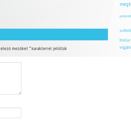
megt
pókem
scifiel
thriller
vígjá
telező mezőket
*
karakterrel jelöltük