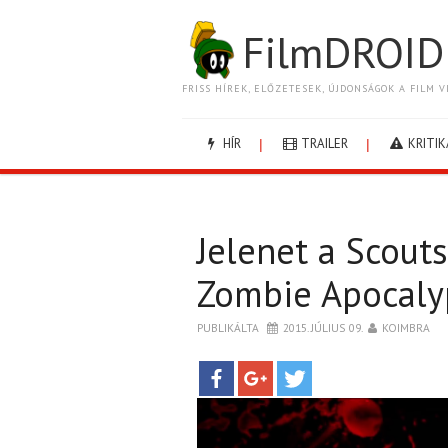
FilmDROID
FRISS HÍREK, ELŐZETESEK, ÚJDONSÁGOK A FILM V
HÍR
TRAILER
KRITIK
Jelenet a Scout
Zombie Apocaly
PUBLIKÁLTA
2015. JÚLIUS 09.
KOIMBRA