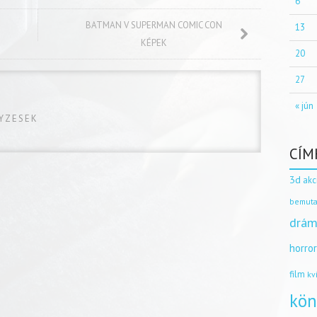
6
BATMAN V SUPERMAN COMIC CON
13
KÉPEK
20
27
« jún
GYZESEK
CÍM
3d
akc
bemuta
drám
horro
film
kv
kön