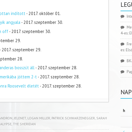
LEG
ottan indított
- 2017. október 01.
Int
yik angyala
- 2017. szeptember 30.
Me
n off
- 2017. szeptember 30.
4-es: 
ptember 29.
Fr
- 2017. szeptember 29.
es: El
zeptember 28.
BK
nderas bosszút áll
- 2017. szeptember 28.
Pa
merikába jöttem 2-t
- 2017. szeptember 28.
onra Roosevelt életét
- 2017. szeptember 28.
NAP
h
LANDRON
,
JELENET
,
LOGAN MILLER
,
PATRICK SCHWARZENEGGER
,
SARAH
CALYPSE
,
TYE SHERIDAN