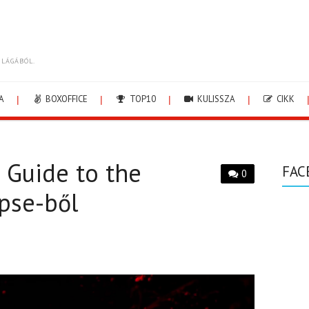
ILÁGÁBÓL.
A
BOXOFFICE
TOP10
KULISSZA
CIKK
s Guide to the
FAC
0
pse-ből