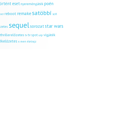
örtént eset
poén
nyereményjáték
satöbbi
remake
reboot
ber
scifi
sequel
star wars
sorozat
őzetes
thrillerelőzetes
vígjáték
tv spot
uip
tv
tékelőzetes
x men
életrajz