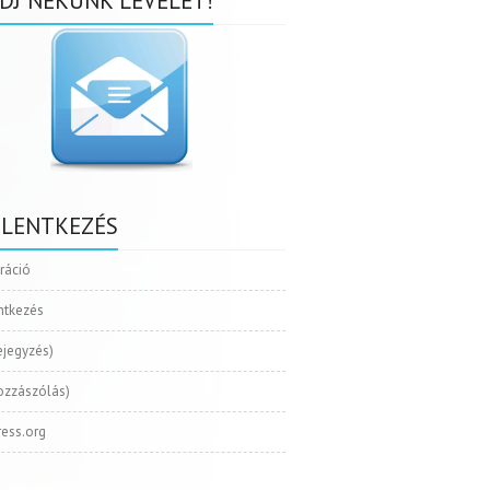
DJ NEKÜNK LEVELET!
ELENTKEZÉS
tráció
ntkezés
ejegyzés)
ozzászólás)
ess.org