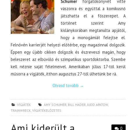
Schumer
forgatókönyvét vitte
vászonra és egyúttal a komikusnő
játszhatta el a főszerepet. A
történet szerint Amy
kislánykorában megtanulta apjától,
hogy a monogámiát felejtse el.
Felnővén karrierjét helyezi előtérbe, egy magazinnal dolgozik.
Éppen egy újabb cikken dolgozik és észreveszi magán, hogy
beleszeret az elbűvölő és szimpatikus sportdoktorba. Szembe
kell néznie saját félelmeivel. Amerikában július 17-től kerül
műsorra a vígjáték, itthon augusztus 27-től ülhetünk be rá.
Olvasd tovább
→
VÍGJÁTÉK
AMY SCHUMER
,
BILL HADER
,
JUDD APATOW
,
TRAINWRECK
,
VÍGJÁTÉKELŐZETES
Ami kiderült a
0