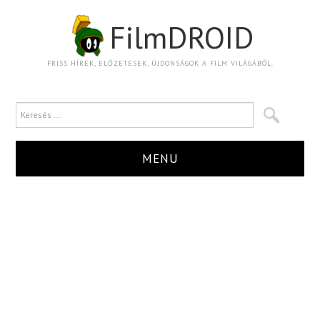
FilmDROID
FRISS HÍREK, ELŐZETESEK, ÚJDONSÁGOK A FILM VILÁGÁBÓL.
MENU
HÍR
TRAILER
KRITIKA
BOXOFFICE