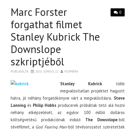
Marc Forster
0
forgathat filmet
Stanley Kubrick The
Downslope
szkriptjéből
PUBLIKÁLTA
2015. JÚNIUS 22.
KOIMBRA
Stanley Kubrick
több
megvalósítatlan projektet hagyott
hátra, jó néhány forgatókönyve várt a megvalósításra
. Steve
Lanning
és
Philip Hobbs
producerek próbáltak tető alá hozni
néhány elképzelését, az egykor 100 millió dolláros
költségvetésű produkciónak induló
The Dowsnlope
-ból
tévéfilmet, a
God Fearing Man
-ből tévésorozatot szeretettek