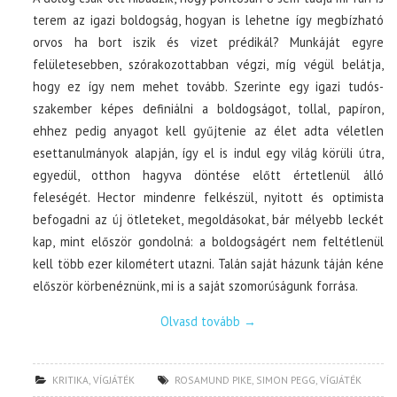
terem az igazi boldogság, hogyan is lehetne így megbízható
orvos ha bort iszik és vizet prédikál? Munkáját egyre
felületesebben, szórakozottabban végzi, míg végül belátja,
hogy ez így nem mehet tovább. Szerinte egy igazi tudós-
szakember képes definiálni a boldogságot, tollal, papíron,
ehhez pedig anyagot kell gyűjtenie az élet adta véletlen
esettanulmányok alapján, így el is indul egy világ körüli útra,
egyedül, otthon hagyva döntése előtt értetlenül álló
feleségét. Hector mindenre felkészül, nyitott és optimista
befogadni az új ötleteket, megoldásokat, bár mélyebb leckét
kap, mint először gondolná: a boldogságért nem feltétlenül
kell több ezer kilométert utazni. Talán saját házunk táján kéne
először körbenéznünk, mi is a saját szomorúságunk forrása.
Olvasd tovább
→
KRITIKA
,
VÍGJÁTÉK
ROSAMUND PIKE
,
SIMON PEGG
,
VÍGJÁTÉK