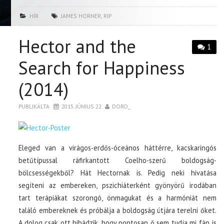
HÍR
JAMES HORNER
,
RIP
Hector and the
1
Search for Happiness
(2014)
PUBLIKÁLTA
2015. JÚNIUS 22.
DORO_
Eleged van a virágos-erdős-óceános háttérre, kacskaringós
betűtípussal ráfirkantott Coelho-szerű boldogság-
bölcsességekből? Hát Hectornak is. Pedig neki hivatása
segíteni az embereken, pszichiáterként gyönyörű irodában
tart terápiákat szorongó, önmagukat és a harmóniát nem
találó embereknek és próbálja a boldogság útjára terelni őket.
A dolog csak ott hibádzik, hogy pontosan ő sem tudja mi fán is