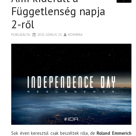
Függetlenség napja
2-ről
PUBLIKÁLTA
2015. JÚNIUS 23.
KOIMBRA
Sok éven keresztül csak beszéltek róla, de
Roland Emmerich