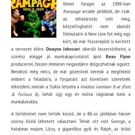
filmet faragni az 1986-ban
Rampage
arcade játékból, de csak
az elhatározás volt meg,
kézzelfoghatót nem sikerült
felmutatni. A New Line fut még egy
kört, de már főszereplőt is kerített
a tervezet élére.
Dwayne Johnson
t sikerült leszerződtetni, a
színész eléggé jó munkakapcsolatot ápol
Beau Flynn
producerrel, hiszen immáron negyedjére dolgozhatnak együtt.
Rendező még nincs, de már gőzerővel keresik a megfelelő
embert a feladatra, a forgatást azt követően szeretnék
elkezdeni, miután a Szikla letudta a
Halálos iramban 8-at (Fast
& Furious 8),
tehát úgy egy év múlva vágnának bele a
munkálatokba.
A történetet nem tették közzé, de a 86-os játékban három
szörny közül lehetett választani. Tehát ott volt George, a
hatalmas majom, Lizzy, a gigantikus gyík és Ralph, az óriási