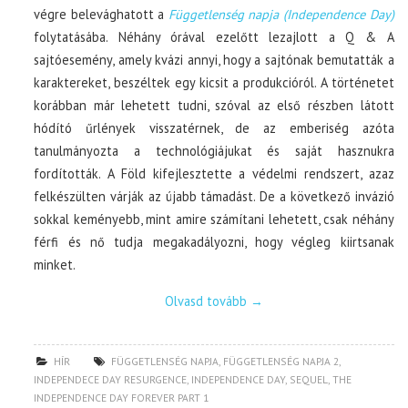
végre belevághatott a
Függetlenség napja (Independence Day)
folytatásába. Néhány órával ezelőtt lezajlott a Q & A
sajtóesemény, amely kvázi annyi, hogy a sajtónak bemutatták a
karaktereket, beszéltek egy kicsit a produkcióról. A történetet
korábban már lehetett tudni, szóval az első részben látott
hódító űrlények visszatérnek, de az emberiség azóta
tanulmányozta a technológiájukat és saját hasznukra
fordították. A Föld kifejlesztette a védelmi rendszert, azaz
felkészülten várják az újabb támadást. De a következő invázió
sokkal keményebb, mint amire számítani lehetett, csak néhány
férfi és nő tudja megakadályozni, hogy végleg kiirtsanak
minket.
Olvasd tovább
→
HÍR
FÜGGETLENSÉG NAPJA
,
FÜGGETLENSÉG NAPJA 2
,
INDEPENDECE DAY RESURGENCE
,
INDEPENDENCE DAY
,
SEQUEL
,
THE
INDEPENDENCE DAY FOREVER PART 1