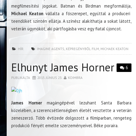
megfilmesítési jogokat. Batman és Birdman megformálója,
Michael Keaton
vállalta a főszerepet, egyúttal a produceri
teendőket szintén ellátja. A színész alakíthatja a sokat látott,
veterán ügynököt, aki pártfogásba vesz egy fiatal újoncot.
HÍR
IMAGINE AGENTS
,
KÉPREGÉNYBŐL FILM
,
MICHAEK KEATON
Elhunyt James Horner
6
PUBLIKÁLTA
2015. JÚNIUS 23.
KOIMBRA
James Horner
magángépével lezuhant Santa Barbara
közelében, a szerencsétlenségben életét vesztette a veterán
zeneszerző. Több évtizede dolgozott a filmiparban, rengeteg
produkció fényét emelte szerzeményeivel. Béke poraira.