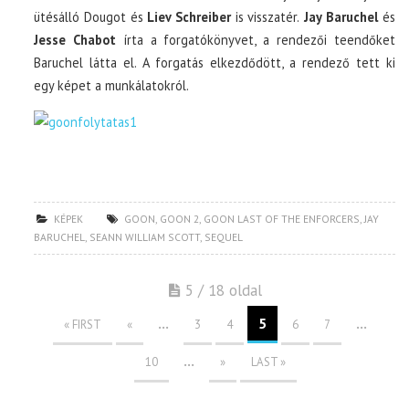
ütésálló Dougot és
Liev Schreiber
is visszatér.
Jay Baruchel
és
Jesse Chabot
írta a forgatókönyvet, a rendezői teendőket
Baruchel látta el. A forgatás elkezdődött, a rendező tett ki
egy képet a munkálatokról.
KÉPEK
GOON
,
GOON 2
,
GOON LAST OF THE ENFORCERS
,
JAY
BARUCHEL
,
SEANN WILLIAM SCOTT
,
SEQUEL
5 / 18 oldal
...
5
...
« FIRST
«
3
4
6
7
...
10
»
LAST »