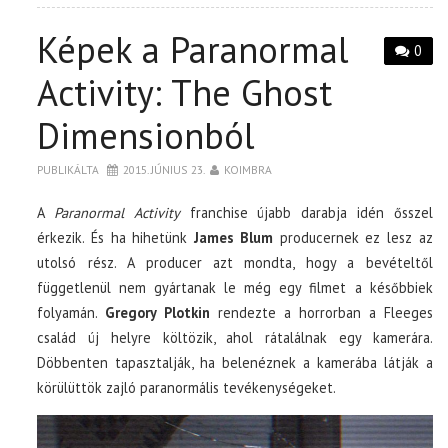
Képek a Paranormal
0
Activity: The Ghost
Dimensionból
PUBLIKÁLTA
2015. JÚNIUS 23.
KOIMBRA
A
Paranormal Activity
franchise újabb darabja idén ősszel
érkezik. És ha hihetünk
James Blum
producernek ez lesz az
utolsó rész. A producer azt mondta, hogy a bevételtől
függetlenül nem gyártanak le még egy filmet a későbbiek
folyamán.
Gregory Plotkin
rendezte a horrorban a Fleeges
család új helyre költözik, ahol rátalálnak egy kamerára.
Döbbenten tapasztalják, ha belenéznek a kamerába látják a
körülüttök zajló paranormális tevékenységeket.