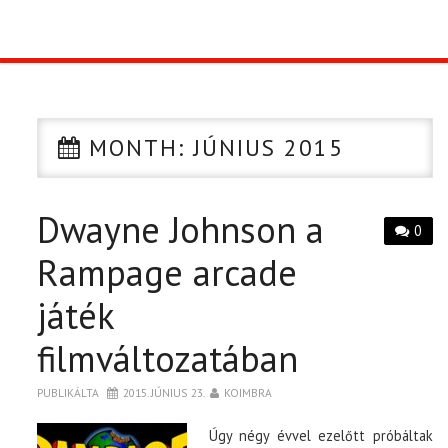
TOP10
KULISSZA
MONTH:
JÚNIUS 2015
CIKK
Dwayne Johnson a
PÓLÓ RENDELÉS
0
Rampage arcade
játék
filmváltozatában
PUBLIKÁLTA
2015. JÚNIUS 23.
KOIMBRA
Úgy négy évvel ezelőtt próbáltak