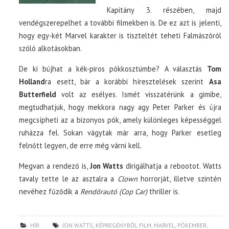
Kapitány 3. részében, majd
vendégszerepelhet a további filmekben is. De ez azt is jelenti,
hogy egy-két Marvel karakter is tiszteltét teheti Falmászóról
szóló alkotásokban.
De ki bújhat a kék-piros pókkosztümbe? A választás
Tom
Holland
ra esett, bár a korábbi híresztelések szerint
Asa
Butterfield
volt az esélyes. Ismét visszatérünk a gimibe,
megtudhatjuk, hogy mekkora nagy agy Peter Parker és újra
megcsípheti az a bizonyos pók, amely különleges képességgel
ruházza fel. Sokan vágytak már arra, hogy Parker esetleg
felnőtt legyen, de erre még várni kell.
Megvan a rendező is,
Jon Watts
dirigálhatja a rebootot. Watts
tavaly tette le az asztalra a
Clown
horrorját, illetve szintén
nevéhez fűződik a
Rendőrautó (Cop Car)
thriller is.
HÍR
JON WATTS
,
KÉPREGÉNYBŐL FILM
,
MARVEL
,
PÓKEMBER
,