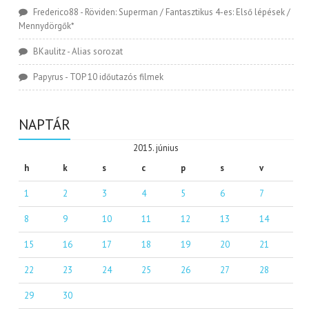
Frederico88
-
Röviden: Superman / Fantasztikus 4-es: Első lépések /
Mennydörgők*
BKaulitz
-
Alias sorozat
Papyrus
-
TOP 10 időutazós filmek
NAPTÁR
2015. június
h
k
s
c
p
s
v
1
2
3
4
5
6
7
8
9
10
11
12
13
14
15
16
17
18
19
20
21
22
23
24
25
26
27
28
29
30