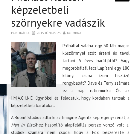
képzeletbeli
szörnyekre vadászik
PUBLIKÁLTA
2015. JÚNIUS 23.
KOIMBRA
Próbáltál valaha egy 30 láb magas
kőszörnnyel szót érteni és távol
tartani 5 éves barátjától? Vagy
megpróbáltál lecsillapítani egy 180
kilónyi csupa izom hisztiző
rongybabát? Dave és Terry számára
ez a napi rutinmunka. Ők az
I.M.A.G.I.N.E. ügynökei és feladatuk, hogy kordában tartsák a
képzeletbeli barátokat.
A Boom! Studios adta ki az Imagine Agents képregényszériát, a
Men in Black
hez hasonlító alapfelállás persze vonzó volt a
stúdiók számára, nem csoda, hogy a Fox beszerezte a