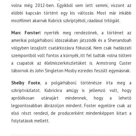
volna még 2012-ben. Egyikből sem lett semmi, viszont az
előbbi kapcsán történt egy kis változás. Most már inkább
mozifilmet akarnak Kubrick szkriptjéből, ráadásul trilógiát.
Marc Forster
t nyerték meg rendezőnek, a történet az
amerikai polgárháború időszakában játszódik és a Shenandoah
völgyben lezajlott csatárkozásra fókuszál. Nem csak hadászati
szempontból volt fontos a környék, itt fel tudták volna tölteni
a csapatok az élelmiszerkészletüket is. Armstrong Custer
tábornok és John Singleton Mosby ezredes feszült egymásnak.
Shelby Foote
, a polgárháború történésze írta meg a
szkriptvázlatot. Kubrickra amúgy is jellemző volt, hogy
aprólékosan utánajárt mindennek, hogy a lehető
legpontosabban ábrázoljon mindent. Foster egyelőre csak az
első részt rendezi, de producerként mindenképpen kitart a
folytatások mellett.