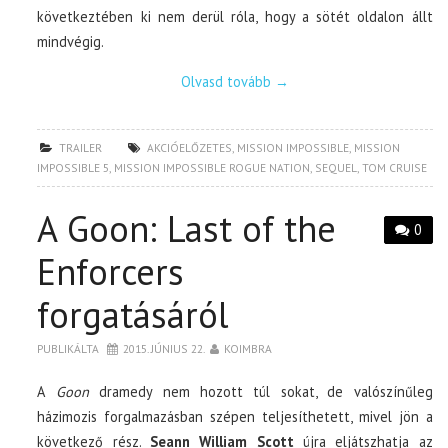
következtében ki nem derül róla, hogy a sötét oldalon állt
mindvégig.
Olvasd tovább
→
TRAILER
AKCIÓELŐZETES
,
MISSION IMPOSSIBLE
,
MISSION
IMPOSSIBLE 5
,
MISSION IMPOSSIBLE ROGUE NATION
,
SEQUEL
,
TOM CRUISE
A Goon: Last of the
0
Enforcers
forgatásáról
PUBLIKÁLTA
2015. JÚNIUS 22.
KOIMBRA
A
Goon
dramedy nem hozott túl sokat, de valószínűleg
házimozis forgalmazásban szépen teljesíthetett, mivel jön a
következő rész.
Seann William Scott
újra eljátszhatja az