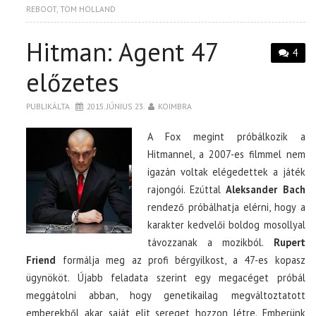
REBOOT
,
TOM HOLLAND
Hitman: Agent 47
4
előzetes
PUBLIKÁLTA
2015. JÚNIUS 23.
KOIMBRA
A Fox megint próbálkozik a
Hitmannel, a 2007-es filmmel nem
igazán voltak elégedettek a játék
rajongói. Ezúttal
Aleksander Bach
rendező próbálhatja elérni, hogy a
karakter kedvelői boldog mosollyal
távozzanak a mozikból.
Rupert
Friend
formálja meg az profi bérgyilkost, a 47-es kopasz
ügynököt. Újabb feladata szerint egy megacéget próbál
meggátolni abban, hogy genetikailag megváltoztatott
emberekből akar saját elit sereget hozzon létre. Emberünk