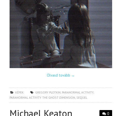
Olvasd tovább
→
KÉPEK
GREGORY PLOTKIN
,
PARANORMAL ACTIVITY
,
PARANORMAL ACTIVITY THE GHOST DIMENSION
,
SEQUEL
Michael Keaton
0