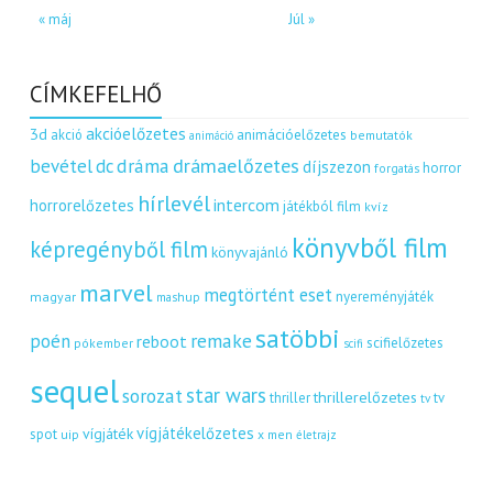
« máj
Júl »
CÍMKEFELHŐ
akcióelőzetes
3d
akció
animációelőzetes
bemutatók
animáció
dráma
drámaelőzetes
bevétel
dc
díjszezon
horror
forgatás
hírlevél
intercom
horrorelőzetes
játékból film
kvíz
könyvből film
képregényből film
könyvajánló
marvel
megtörtént eset
nyereményjáték
magyar
mashup
satöbbi
remake
poén
reboot
scifielőzetes
pókember
scifi
sequel
star wars
sorozat
thrillerelőzetes
thriller
tv
tv
vígjátékelőzetes
vígjáték
spot
uip
x men
életrajz