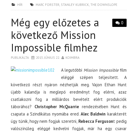
HÍR
MARC FORSTER
,
STANLEY KUBRICK
,
THE DOWNSLOPE
Még egy előzetes a
0
következő Mission
Impossible filmhez
PUBLIKÁLTA
2015. JÚNIUS 22.
KOIMBRA
A legutóbbi
Mission Impossible
film
eléggé szépen teljesített. A
következő részt nyáron nézhetjük meg. Vajon Ethan Hunt
újabb kalandja is meglepő eredményt fog elérni, azaz
csatlakozni fog a milliárdos bevételt elért produkciók
táborához?
Christopher McQuarrie
rendezésében Hunt és
csapata a Szindikátus nyomába ered.
Alec Baldwin
karakterét
úgy tűnik, hogy nem fogjuk szeretni,
Rebecca Ferguson
t pedig
valószínűleg eléggé kedvelni fogjuk, már ha egy csavar