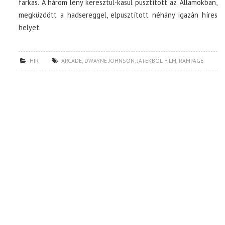
farkas. A három lény keresztül-kasul pusztított az Államokban,
megküzdött a hadsereggel, elpusztított néhány igazán híres
helyet.
HÍR
ARCADE
,
DWAYNE JOHNSON
,
JÁTÉKBÓL FILM
,
RAMPAGE