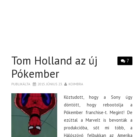
Tom Holland az új
7
Pókember
PUBLIKÁLTA
2015. JÚNIUS 23.
KOIMBRA
Köztudott, hogy a Sony úgy
döntött, hogy rebootolja a
Pókember franchise-t. Megint! De
ezúttal a Marvelt is bevonták a
produkcióba, sőt mi több, a
Hálószövő felbukkan az Amerika