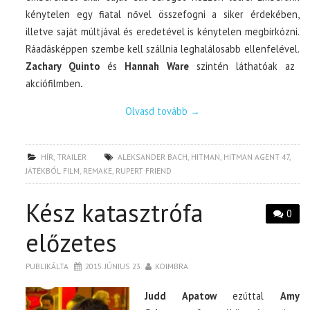
kénytelen egy fiatal nővel összefogni a siker érdekében,
illetve saját múltjával és eredetével is kénytelen megbirkózni.
Ráadásképpen szembe kell szállnia leghalálosabb ellenfelével.
Zachary Quinto
és
Hannah Ware
szintén láthatóak az
akciófilmben
.
Olvasd tovább
→
HÍR
,
TRAILER
ALEKSANDER BACH
,
HITMAN
,
HITMAN AGENT 47
,
JÁTÉKBÓL FILM
,
REMAKE
,
RUPERT FRIEND
Kész katasztrófa
0
előzetes
PUBLIKÁLTA
2015. JÚNIUS 23.
KOIMBRA
Judd Apatow
ezúttal
Amy