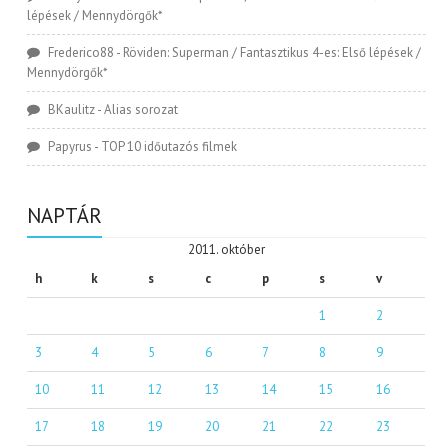
lépések / Mennydörgők*
Frederico88
-
Röviden: Superman / Fantasztikus 4-es: Első lépések /
Mennydörgők*
BKaulitz
-
Alias sorozat
Papyrus
-
TOP 10 időutazós filmek
NAPTÁR
2011. október
h
k
s
c
p
s
v
1
2
3
4
5
6
7
8
9
10
11
12
13
14
15
16
17
18
19
20
21
22
23