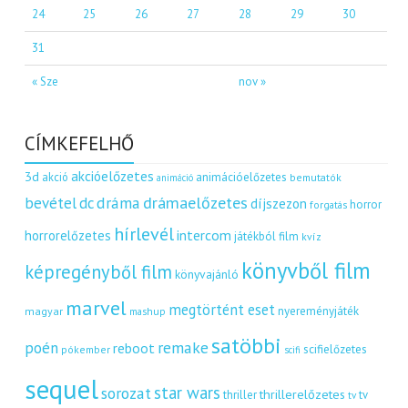
24
25
26
27
28
29
30
31
« Sze
nov »
CÍMKEFELHŐ
akcióelőzetes
3d
akció
animációelőzetes
bemutatók
animáció
dráma
drámaelőzetes
bevétel
dc
díjszezon
horror
forgatás
hírlevél
intercom
horrorelőzetes
játékból film
kvíz
könyvből film
képregényből film
könyvajánló
marvel
megtörtént eset
nyereményjáték
magyar
mashup
satöbbi
remake
poén
reboot
scifielőzetes
pókember
scifi
sequel
star wars
sorozat
thrillerelőzetes
thriller
tv
tv