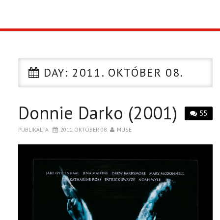
TOP10
KULISSZA
DAY:
2011. OKTÓBER 08.
CIKK
Donnie Darko (2001)
PÓLÓ RENDELÉS
55
PUBLIKÁLTA
2011. OKTÓBER 08.
MUSE