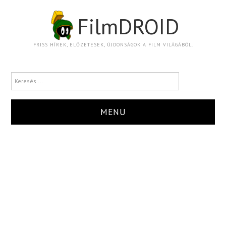
FilmDROID
FRISS HÍREK, ELŐZETESEK, ÚJDONSÁGOK A FILM VILÁGÁBÓL.
MENU
HÍR
TRAILER
KRITIKA
BOXOFFICE