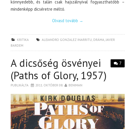
könnyedebb, és talán csak hajszálnyival fogyaszthatóbb –
mindenképp dicséretre méltó.
Olvasd tovább
→
KRITIKA
ALEJANDRO GONZALEZ INARRITU
,
DRÁMA
,
JAVIER
BARDEM
A dicsőség ösvényei
7
(Paths of Glory, 1957)
PUBLIKÁLTA
2011. OKTÓBER 08.
BENIMAN