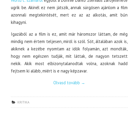
World c. számáról
egyből a Donnie Darko zseniális zárójelenete
ugrik be. Akinél ez nem játszik, annak sürgősen ajánlom a film
azonnali megtekintését, mert ez az az alkotás, amit bűn
kihagyni.
Igazából az a film is ez, amit már háromszor láttam, de még
mindig nem értem teljesen, miről is szól. Sőt, általában azok is,
akiknek a kezébe nyomtam az idők folyamán, azt mondták,
hogy nem egészen tudják, mit láttak, de nagyon tetszett
nekik. Akik most elbizonytalanodtak volna, azoknak hadd
fejtsem ki alább, miért is e nagy képzavar.
Olvasd tovább
→
KRITIKA