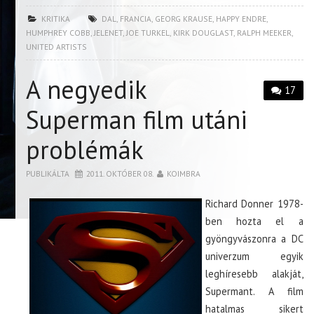
KRITIKA
DAL
,
FRANCIA
,
GEORG KRAUSE
,
HAPPY ENDRE
,
HUMPHREY COBB
,
JELENET
,
JOE TURKEL
,
KIRK DOUGLAST
,
RALPH MEEKER
,
UNITED ARTISTS
A negyedik
17
Superman film utáni
problémák
PUBLIKÁLTA
2011. OKTÓBER 08.
KOIMBRA
Richard Donner 1978-
ben hozta el a
gyöngyvászonra a DC
univerzum egyik
leghíresebb alakját,
Supermant. A film
hatalmas sikert