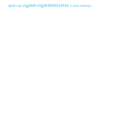
vígjátékelőzetes
vígjáték
spot
uip
x men
életrajz