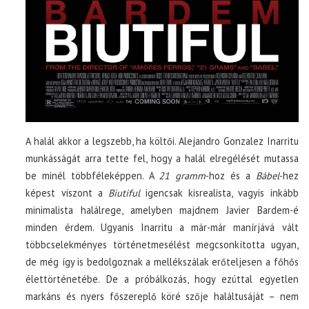
A halál akkor a legszebb, ha költői. Alejandro Gonzalez Inarritu
munkásságát arra tette fel, hogy a halál elregélését mutassa
be minél többféleképpen. A
21 gramm
-hoz és a
Bábel
-hez
képest viszont a
Biutiful
igencsak kisrealista, vagyis inkább
minimalista halálrege, amelyben majdnem Javier Bardem-é
minden érdem. Ugyanis Inarritu a már-már manírjává vált
többcselekményes történetmesélést megcsonkította ugyan,
de még így is bedolgoznak a mellékszálak erőteljesen a főhős
élettörténetébe. De a próbálkozás, hogy ezúttal egyetlen
markáns és nyers főszereplő köré szője haláltusáját – nem