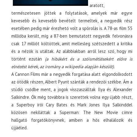
aratott,
természetesen jöttek a folytatások, amelyek már egyre
kevesebb és kevesebb bevételt termeltek, a negyedik rész
esetében pedig már érezhető volt a spórolás is. A 78-as film 55
millióba került, míg a 87-ben bemutatott negyedik felvonásra
csak 17 milliót költöttek, amit mellesleg szétszedett a kritika
és a nézők is utáltak. Az alábbiakban arról lesz szó, hogy mi
történt ezután
(a hibákért és a szóismétlésekért előre is
elnézést kérek, az iromány a wikipedia alapján készült).
A Cannon Films már a negyedik forgatása alatt elgondolkodott
az ötödik részen, Albert Pyunt szánták a rendezői székbe. Ám a
stúdió csődbe ment, a jogok visszaszálltak Ilya és Alexander
Salkindre. Ők még továbbra is szerettek volna egy újabb részt,
a Superboy írói Cary Bates és Mark Jones Ilya Salkinddel
közösen nekiláttak a Superman: The New Movie címre
hallgató forgatókönyvnek, amiben a hős elhalálozik és
újjáéled.