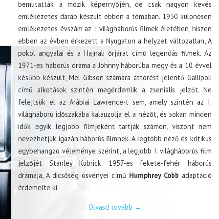
bemutatták a mozik képernyőjén, de csak nagyon kevés
emlékezetes darab készült ebben a témában. 1930 különösen
emlékezetes évszám az I. világháborús filmek életében, hiszen
ebben az évben érkezett a Nyugaton a helyzet változatlan, A
pokol angyalai és a Hajnali őrjárat című legendás filmek. Az
1971-es háborús dráma a Johnny háborúba megy és a 10 évvel
később készült, Mel Gibson számára áttörést jelentő Gallipoli
című alkotások szintén megérdemlik a zseniális jelzőt. Ne
felejtsük el az Arábiai Lawrence-t sem, amely szintén az I.
világháború időszakába kalauzolja el a nézőt, és sokan minden
idők egyik legjobb filmjeként tartják számon, viszont nem
nevezhetjük igazán háborús filmnek. A legtöbb néző és kritikus
egybehangzó véleménye szerint, a legjobb I. világháborús film
jelzőjét Stanley Kubrick 1957-es fekete-fehér háborús
drámája, A dicsőség ösvényei című
Humphrey Cobb
adaptáció
érdemelte ki.
Olvasd tovább
→