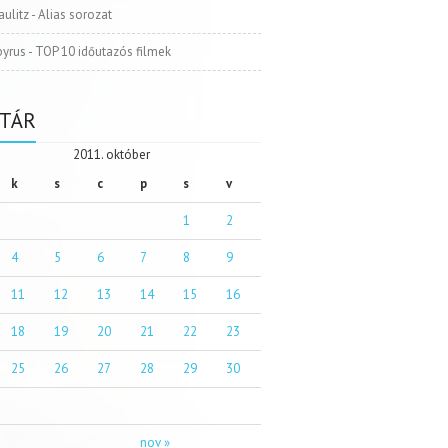
aulitz
-
Alias sorozat
pyrus
-
TOP 10 időutazós filmek
TÁR
2011. október
k
s
c
p
s
v
1
2
4
5
6
7
8
9
11
12
13
14
15
16
18
19
20
21
22
23
25
26
27
28
29
30
nov »