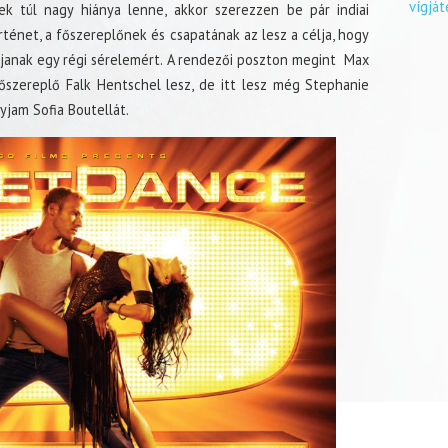
vígjá
ek túl nagy hiánya lenne, akkor szerezzen be pár indiai
rténet, a főszereplőnek és csapatának az lesz a célja, hogy
janak egy régi sérelemért. A rendezői poszton megint Max
őszereplő Falk Hentschel lesz, de itt lesz még Stephanie
yjam Sofia Boutellát.