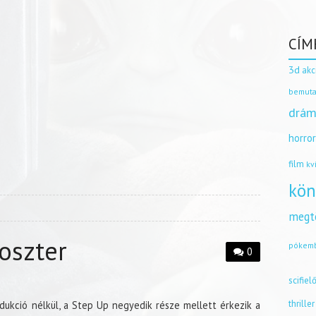
CÍM
3d
akc
bemuta
drám
horro
film
kv
kön
megt
oszter
pókem
0
scifiel
thriller
ukció nélkül, a Step Up negyedik része mellett érkezik a