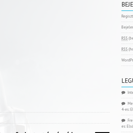
BEJ
Regisz
Bejele
RSS
(b
RSS
(h
WordPr
LEG
Int
Me
4-es: 
Fr
es: El