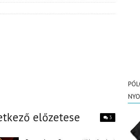
PÓL
NYO
etkező előzetese
3