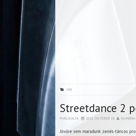
HÍR
Streetdance 2 p
PUBLIKÁLTA
2011. OKTÓBER 18.
KOIMBRA
Jövőre sem maradunk zenés-táncos prod