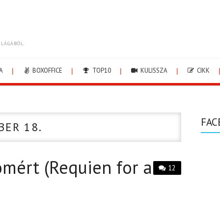
ILÁGÁBÓL.
A
BOXOFFICE
TOP10
KULISSZA
CIKK
FAC
BER 18.
mért (Requien for a
12