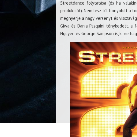
Streetdance folytatása (és ha valakin
produkciót). Nem lesz túl bonyolult a tö
megnyerje a nagy versenyt és visszavág
Giwa és Dania Pasquini ténykedett, a f
Nguyen és George Sampson is, ki ne hag