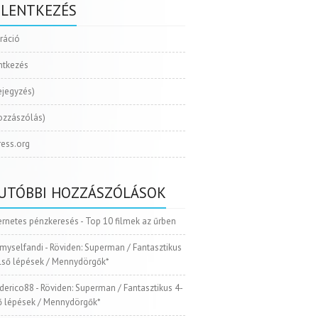
ELENTKEZÉS
tráció
ntkezés
ejegyzés)
ozzászólás)
ess.org
UTÓBBI HOZZÁSZÓLÁSOK
ernetes pénzkeresés
-
Top 10 filmek az űrben
myselfandi
-
Röviden: Superman / Fantasztikus
Első lépések / Mennydörgők*
ederico88
-
Röviden: Superman / Fantasztikus 4-
ső lépések / Mennydörgők*