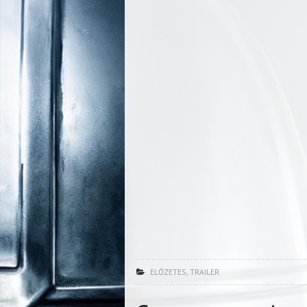
ELŐZETES
,
TRAILER