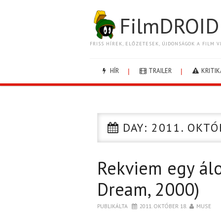
FilmDROID
FRISS HÍREK, ELŐZETESEK, ÚJDONSÁGOK A FILM V
HÍR
TRAILER
KRITIK
DAY:
2011. OKTÓ
Rekviem egy álo
Dream, 2000)
PUBLIKÁLTA
2011. OKTÓBER 18.
MUSE