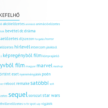
KEFELHŐ
akcióelőzetes
ió
animációelőzetes
animáció
dráma
bevétel
dc
tók
aelőzetes
díjszezon
horror
forgatás
hírlevél
intercom
relőzetes
játékból
képregényből film
könyvajánló
íz
yvből film
marvel
magyar
mashup
örtént eset
poén
nyereményjáték
satöbbi
remake
reboot
ber
scifi
sequel
star wars
sorozat
őzetes
thrillerelőzetes
vígjáték
tv spot
uip
tv