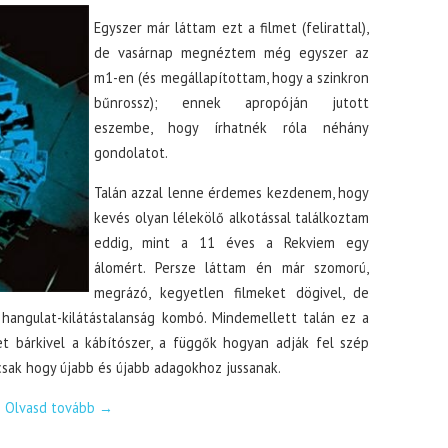
Egyszer már láttam ezt a filmet (felirattal),
de vasárnap megnéztem még egyszer az
m1-en (és megállapítottam, hogy a szinkron
bűnrossz); ennek apropóján jutott
eszembe, hogy írhatnék róla néhány
gondolatot.
Talán azzal lenne érdemes kezdenem, hogy
kevés olyan lélekölő alkotással találkoztam
eddig, mint a 11 éves a Rekviem egy
álomért. Persze láttam én már szomorú,
megrázó, kegyetlen filmeket dögivel, de
angulat-kilátástalanság kombó. Mindemellett talán ez a
et bárkivel a kábítószer, a függők hogyan adják fel szép
csak hogy újabb és újabb adagokhoz jussanak.
Olvasd tovább
→