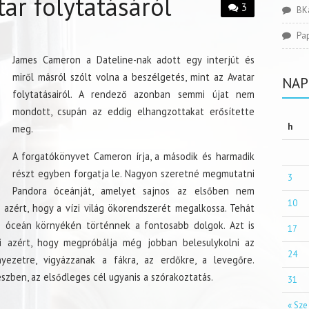
ar folytatásáról
3
BK
Pa
James Cameron a Dateline-nak adott egy interjút és
miről másról szólt volna a beszélgetés, mint az Avatar
NAP
folytatásairól. A rendező azonban semmi újat nem
mondott, csupán az eddig elhangzottakat erősítette
h
meg.
A forgatókönyvet Cameron írja, a második és harmadik
részt egyben forgatja le. Nagyon szeretné megmutatni
3
Pandora óceánját, amelyet sajnos az elsőben nem
10
azért, hogy a vízi világ ökorendszerét megalkossa. Tehát
 óceán környékén történnek a fontosabb dolgok. Azt is
17
 azért, hogy megpróbálja még jobban belesulykolni az
24
ezetre, vigyázzanak a fákra, az erdőkre, a levegőre.
észben, az elsődleges cél ugyanis a szórakoztatás.
31
« Sze