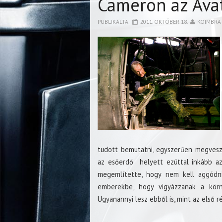
Cameron az Avat
PUBLIKÁLTA
2011. OKTÓBER 18.
KOIMBRA
tudott bemutatni, egyszerűen megvesz 
az esőerdő helyett ezúttal inkább az
megemlítette, hogy nem kell aggódni
emberekbe, hogy vigyázzanak a körny
Ugyanannyi lesz ebből is, mint az első r