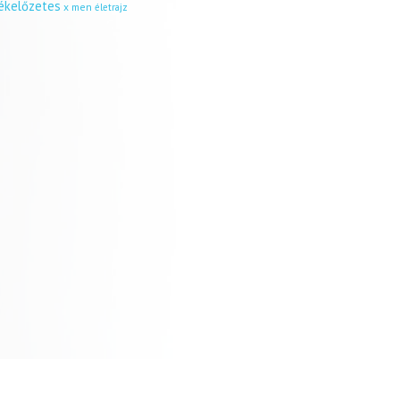
tékelőzetes
x men
életrajz