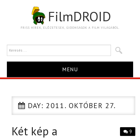
FilmDROID
FRISS HÍREK, ELŐZETESEK, ÚJDONSÁGOK A FILM VILÁGÁBÓL.
MENU
HÍR
TRAILER
DAY:
2011. OKTÓBER 27.
KRITIKA
Két kép a
9
BOXOFFICE