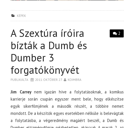
KÉPEK
A Szextúra íróira
2
bízták a Dumb és
Dumber 3
forgatókönyvét
PUBLIKÁLTA
2011. OKTÓBER 27.
KOIMBRA
Jim Carrey
nem igazán híve a folytatásoknak, a komikus
karrierje során csupán egyszer ment bele, hogy elkészítse
egyik sikerfilmjének a második részét, a többire nemet
mondott. De a készítők egyes esetekben nélküle is belevágtak
a folytatásba, a végeredmény magáért beszél, a Dumb és
Dumber előzményfilmje nézhetetlen, akárcsak A maszk 2, az