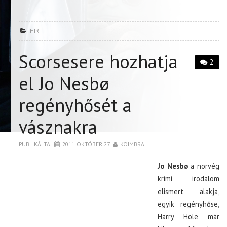
HÍR
Scorsesere hozhatja
2
el Jo Nesbø
regényhősét a
vásznakra
PUBLIKÁLTA
2011. OKTÓBER 27.
KOIMBRA
Jo Nesbø
a norvég
krimi irodalom
elismert alakja,
egyik regényhőse,
Harry Hole már