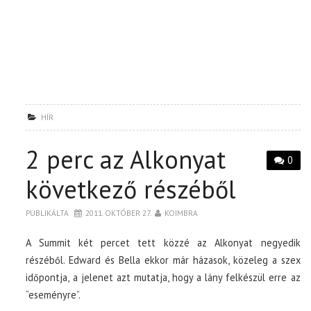
HÍR
2 perc az Alkonyat
0
következő részéből
PUBLIKÁLTA
2011. OKTÓBER 27.
KOIMBRA
A Summit két percet tett közzé az Alkonyat negyedik
részéből. Edward és Bella ekkor már házasok, közeleg a szex
időpontja, a jelenet azt mutatja, hogy a lány felkészül erre az
“eseményre”.