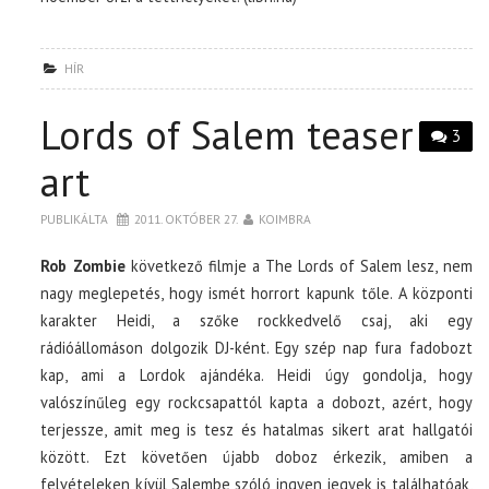
HÍR
Lords of Salem teaser
3
art
PUBLIKÁLTA
2011. OKTÓBER 27.
KOIMBRA
Rob Zombie
következő filmje a The Lords of Salem lesz, nem
nagy meglepetés, hogy ismét horrort kapunk tőle.
A központi
karakter Heidi, a szőke rockkedvelő csaj, aki egy
rádióállomáson dolgozik DJ-ként. Egy szép nap fura fadobozt
kap, ami a Lordok ajándéka. Heidi úgy gondolja, hogy
valószínűleg egy rockcsapattól kapta a dobozt, azért, hogy
terjessze, amit meg is tesz és hatalmas sikert arat hallgatói
között. Ezt követően újabb doboz érkezik, amiben a
felvételeken kívül Salembe szóló ingyen jegyek is találhatóak,