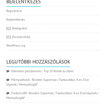
BEJELENTKEZÉS
Regisztráció
Bejelentkezés
RSS
(bejegyzés)
RSS
(hozzászólás)
WordPress.org
LEGUTÓBBI HOZZÁSZÓLÁSOK
Internetes pénzkeresés
-
Top 10 filmek az űrben
Memyselfandi
-
Röviden: Superman / Fantasztikus 4-es: Első
lépések / Mennydörgők*
Frederico88
-
Röviden: Superman / Fantasztikus 4-es: Első lépések /
Mennydörgők*