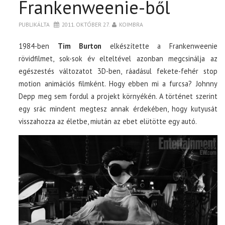
Frankenweenie-ből
TOP10
PUBLIKÁLTA
2011. OKTÓBER 27.
KOIMBRA
1984-ben
Tim Burton
elkészítette a Frankenweenie
KULISSZA
rövidfilmet, sok-sok év elteltével azonban megcsinálja az
egészestés változatot 3D-ben, ráadásul fekete-fehér stop
CIKK
motion animációs filmként. Hogy ebben mi a furcsa? Johnny
Depp meg sem fordul a projekt környékén. A történet szerint
egy srác mindent megtesz annak érdekében, hogy kutyusát
PÓLÓ RENDELÉS
visszahozza az életbe, miután az ebet elütötte egy autó.