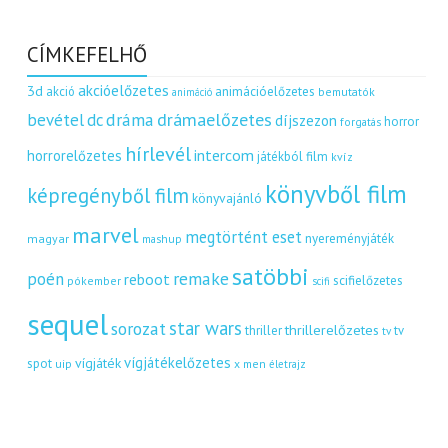
CÍMKEFELHŐ
akcióelőzetes
3d
akció
animációelőzetes
bemutatók
animáció
dráma
drámaelőzetes
bevétel
dc
díjszezon
horror
forgatás
hírlevél
intercom
horrorelőzetes
játékból film
kvíz
könyvből film
képregényből film
könyvajánló
marvel
megtörtént eset
nyereményjáték
magyar
mashup
satöbbi
remake
poén
reboot
scifielőzetes
pókember
scifi
sequel
star wars
sorozat
thrillerelőzetes
thriller
tv
tv
vígjátékelőzetes
vígjáték
spot
uip
x men
életrajz