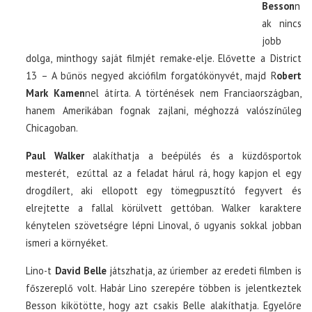
Besson
n
ak nincs
jobb
dolga, minthogy saját filmjét remake-elje. Elővette a District
13 – A bűnös negyed akciófilm forgatókönyvét, majd R
obert
Mark Kamen
nel átírta. A történések nem Franciaországban,
hanem Amerikában fognak zajlani, méghozzá valószínűleg
Chicagoban.
Paul Walker
alakíthatja a beépülés és a küzdősportok
mesterét, ezúttal az a feladat hárul rá, hogy kapjon el egy
drogdílert, aki ellopott egy tömegpusztító fegyvert és
elrejtette a fallal körülvett gettóban. Walker karaktere
kénytelen szövetségre lépni Linoval, ő ugyanis sokkal jobban
ismeri a környéket.
Lino-t
David Belle
játszhatja, az úriember az eredeti filmben is
főszereplő volt. Habár Lino szerepére többen is jelentkeztek
Besson kikötötte, hogy azt csakis Belle alakíthatja. Egyelőre