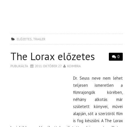
ELŐZETES
,
TRAILER
The Lorax előzetes
0
PUBLIKÁLTA
2011. OKTÓBER 27.
KOIMBRA
Dr. Seuss neve nem lehet
teljesen ismeretlen a
filmrajongók körében,
néhány alkotás már
született könyvei, művei
alapján, sőt a szerzőről film
is fog készülni. A The Lorax