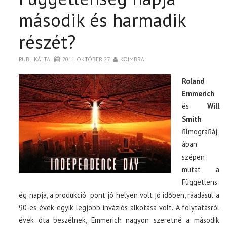
második és harmadik
részét?
PUBLIKÁLTA
2011. OKTÓBER 27.
KOIMBRA
Roland
Emmerich
és
Will
Smith
filmográfiáj
ában
szépen
mutat a
Függetlens
ég napja, a produkció pont jó helyen volt jó időben, ráadásul a
90-es évek egyik legjobb inváziós alkotása volt. A folytatásról
évek óta beszélnek, Emmerich nagyon szeretné a második