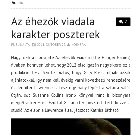
HÍR
Az éhezők viadala
2
karakter poszterek
PUBLIKÁLTA
2011. OKTÓBER 27.
KOIMBRA
Nagy bízik a Lionsgate Az éhezők viadala (The Hunger Games)
filmben, könnyen lehet, hogy 2012 első igazán nagy sikere ez a
produkció lesz. Szinte biztos, hogy Gary Rosst elhalmozzák
ajánlatokkal, így nem kell évekig várni következő rendezésére
és Jennifer Lawrence is tesz egy nagy lépést a sztárrá válás
útján, sőt Suzanne Collins írónő könyvei iránt is bizonyára
megnő a kereslet. Ezúttal 8 karakter posztert tett közzé a
stúdió. Az elsőn a Lawrence által játszott Katniss látható.