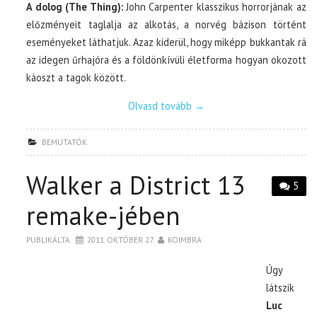
A dolog (The Thing):
John Carpenter klasszikus horrorjának az
előzményeit taglalja az alkotás, a norvég bázison történt
eseményeket láthatjuk. Azaz kiderül, hogy miképp bukkantak rá
az idegen űrhajóra és a földönkívüli életforma hogyan okozott
káoszt a tagok között.
Olvasd tovább
→
BEMUTATÓK
Walker a District 13
5
remake-jében
PUBLIKÁLTA
2011. OKTÓBER 27.
KOIMBRA
Úgy
látszik
Luc