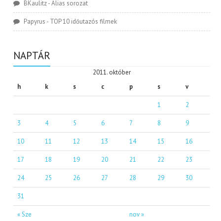
BKaulitz
-
Alias sorozat
Papyrus
-
TOP 10 időutazós filmek
NAPTÁR
2011. október
h
k
s
c
p
s
v
1
2
3
4
5
6
7
8
9
10
11
12
13
14
15
16
17
18
19
20
21
22
23
24
25
26
27
28
29
30
31
« Sze
nov »