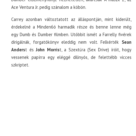
Ace Ventura Jr. pedig szánalom a köbön.
Carrey azonban változtatott az álláspontján, mint kiderült,
érdekelné a Minden6ó harmadik része és benne lenne még
egy Dumb és Dumber filmben. Utóbbit ismét a Farrelly fivérek
dirigálnák, forgatókönyv eleddig nem volt. Felkérték
Sean
Anders
t és
John Morris
t, a Szextúra (Sex Drive) íróit, hogy
vessenek papírra egy eléggé dilinyós, de felettébb vicces
szkriptet.