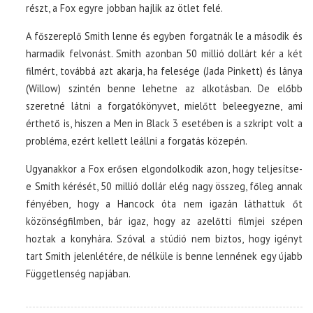
részt, a Fox egyre jobban hajlik az ötlet felé.
A főszereplő Smith lenne és egyben forgatnák le a második és
harmadik felvonást. Smith azonban 50 millió dollárt kér a két
filmért, továbbá azt akarja, ha felesége (Jada Pinkett) és lánya
(Willow) szintén benne lehetne az alkotásban. De előbb
szeretné látni a forgatókönyvet, mielőtt beleegyezne, ami
érthető is, hiszen a Men in Black 3 esetében is a szkript volt a
probléma, ezért kellett leállni a forgatás közepén.
Ugyanakkor a Fox erősen elgondolkodik azon, hogy teljesítse-
e Smith kérését, 50 millió dollár elég nagy összeg, főleg annak
fényében, hogy a Hancock óta nem igazán láthattuk őt
közönségfilmben, bár igaz, hogy az azelőtti filmjei szépen
hoztak a konyhára. Szóval a stúdió nem biztos, hogy igényt
tart Smith jelenlétére, de nélküle is benne lennének egy újabb
Függetlenség napjában.