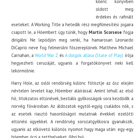
kilenc könyvben
oldott meg
érdekes és rafinált
eseteket. A Working Title a hetedik rész megfilmesítési jogaira
csapott le, a Hóembert úgy tűnik, hogy
Martin Scorsese
fogja
dirigálni. Ne lepődjön meg senki, ha hamarosan Leonardo
DiCaprio neve fog felmerülni főszereplőnek. Matthew Michael
Carnahan, a
World War Z
és
A dolgok állása (State of Play)
írója
hegyezheti ceruzáját, ugyanis a forgatókönyvet neki kell
lekörmölnie.
Harry Hole, az oslói rendőrség különc főtisztje az ősz elején
névtelen levelet kap, Hóember aláírással. Amint lehull az első
hó, titokzatos eltűnések, bestiális gyilkosságok sora kezdődik a
norvég fővárosban. Az áldozatok egytől-egyig családos nők, s
az esetek riasztó hasonlóságot mutatnak évekkel ezelőtti
eltűnési ügyekkel. A rendőrség sorozatgyilkosra gyanakszik,
ugyanis az elkövető különös nyomot hagy maga után: egy-egy
hóember őrzi a tetthelyeket. (libri.hu)