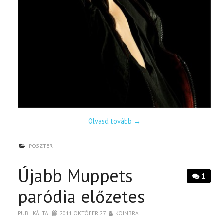
Olvasd tovább
→
POSZTER
Újabb Muppets
1
paródia előzetes
PUBLIKÁLTA
2011. OKTÓBER 27.
KOIMBRA